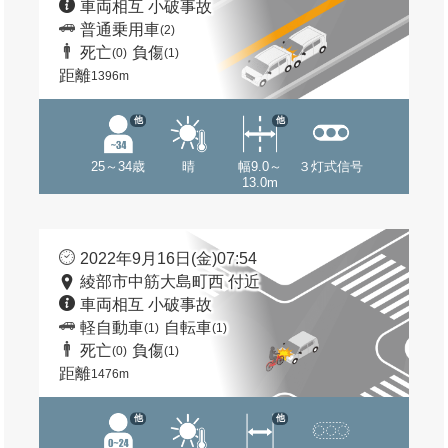
車両相互 小破事故
普通乗用車
(2)
死亡
負傷
(0)
(1)
距離
1396m
他
他
25～34歳
晴
幅9.0～
３灯式信号
13.0m
2022年9月16日(金)07:54
綾部市中筋大島町西 付近
車両相互 小破事故
軽自動車
自転車
(1)
(1)
死亡
負傷
(0)
(1)
距離
1476m
他
他