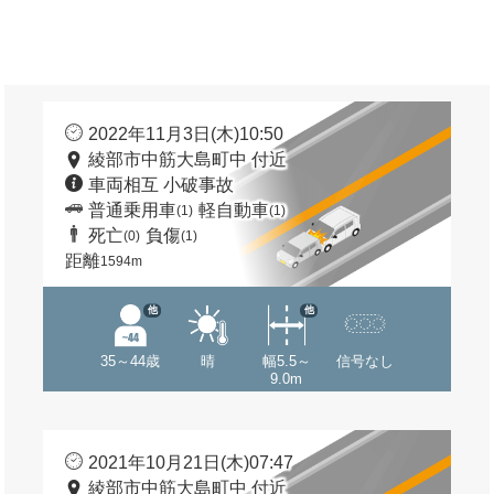
2022年11月3日(木)10:50
綾部市中筋大島町中 付近
車両相互 小破事故
普通乗用車
軽自動車
(1)
(1)
死亡
負傷
(0)
(1)
距離
1594m
他
他
35～44歳
晴
幅5.5～
信号なし
9.0m
2021年10月21日(木)07:47
綾部市中筋大島町中 付近