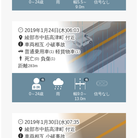
0～24歳
雨
幅5.5～
信号なし
9.0m
2019年1月24日(木)06:03
綾部市中筋高津町 付近
車両相互 小破事故
普通乗用車
軽貨物車
(1)
(1)
死亡
負傷
(0)
(1)
距離
283m
他
他
0～24歳
雨
幅9.0～
信号なし
13.0m
2019年1月30日(水)07:35
綾部市中筋高津町 付近
車両相互 小破事故