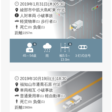
2019年1月31日(木)05:30
綾部市中筋大島町東 付近
人対車両 小破事故
軽貨物車
歩行者
(1)
(1)
死亡
負傷
(0)
(1)
距離
2257m
他
他
45～54歳
雨
幅5.5～
３灯式信号
13.0m
2019年10月19日(土)18:30
福知山市遷喬石原 付近
車両相互 小破事故
普通乗用車
軽自動車
(1)
(1)
死亡
負傷
(0)
(1)
距離
2360m