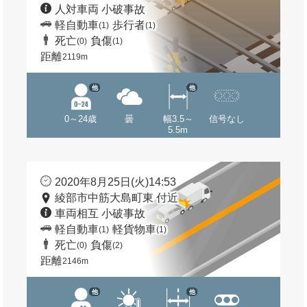
人対車両 小破事故
軽自動車
歩行者
(1)
(1)
死亡
負傷
(0)
(1)
距離
2119m
他
他
0～24歳
曇
幅3.5～
信号なし
5.5m
2020年8月25日(火)14:53
綾部市中筋大島町東 付近
車両相互 小破事故
軽自動車
軽貨物車
(1)
(1)
死亡
負傷
(0)
(2)
距離
2146m
他
他