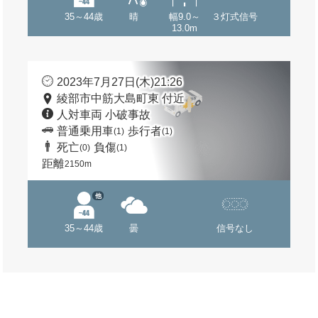
35～44歳
晴
幅9.0～
３灯式信号
13.0m
2023年7月27日(木)21:26
綾部市中筋大島町東 付近
人対車両 小破事故
普通乗用車
歩行者
(1)
(1)
死亡
負傷
(0)
(1)
距離
2150m
他
35～44歳
曇
信号なし