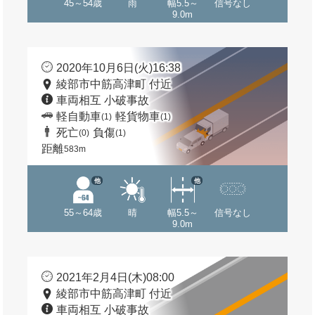
45～54歳
雨
幅5.5～
信号なし
9.0m
2020年10月6日(火)16:38
綾部市中筋高津町 付近
車両相互 小破事故
軽自動車
軽貨物車
(1)
(1)
死亡
負傷
(0)
(1)
距離
583m
他
他
55～64歳
晴
幅5.5～
信号なし
9.0m
2021年2月4日(木)08:00
綾部市中筋高津町 付近
車両相互 小破事故