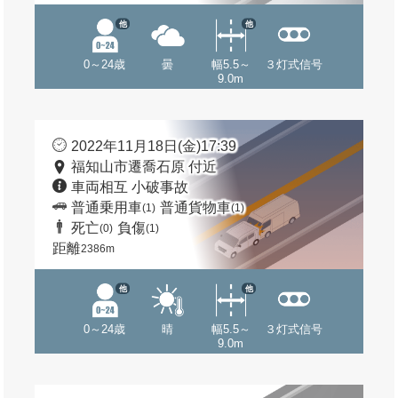
他
他
0～24歳
曇
幅5.5～
３灯式信号
9.0m
2022年11月18日(金)17:39
福知山市遷喬石原 付近
車両相互 小破事故
普通乗用車
普通貨物車
(1)
(1)
死亡
負傷
(0)
(1)
距離
2386m
他
他
0～24歳
晴
幅5.5～
３灯式信号
9.0m