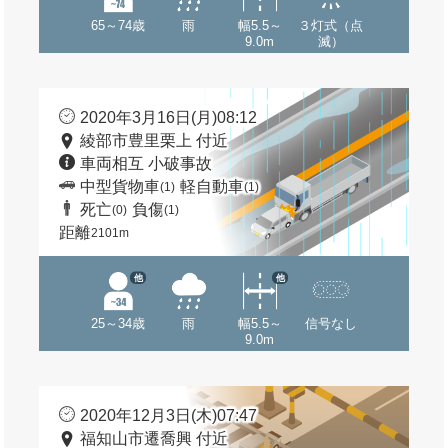
65～74歳
雨
幅5.5～
３灯式（点
9.0m
滅）
2020年3月16日(月)08:12
綾部市豊里栗上 付近
車両相互 小破事故
中型貨物車
軽自動車
(1)
(1)
死亡
負傷
(0)
(1)
距離
2101m
他
他
25～34歳
雨
幅5.5～
信号なし
9.0m
2020年12月3日(木)07:47
福知山市遷喬興 付近