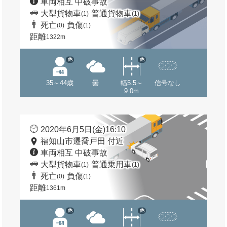
車両相互 中破事故
大型貨物車
普通貨物車
(1)
(1)
死亡
負傷
(0)
(1)
距離
1322m
他
他
35～44歳
曇
幅5.5～
信号なし
9.0m
2020年6月5日(金)16:10
福知山市遷喬戸田 付近
車両相互 中破事故
大型貨物車
普通乗用車
(1)
(1)
死亡
負傷
(0)
(1)
距離
1361m
他
他