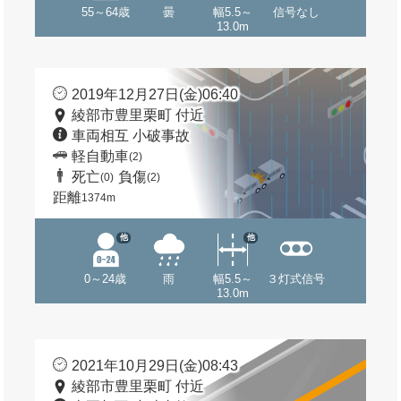
55～64歳
曇
幅5.5～
信号なし
13.0m
2019年12月27日(金)06:40
綾部市豊里栗町 付近
車両相互 小破事故
軽自動車
(2)
死亡
負傷
(0)
(2)
距離
1374m
他
他
0～24歳
雨
幅5.5～
３灯式信号
13.0m
2021年10月29日(金)08:43
綾部市豊里栗町 付近