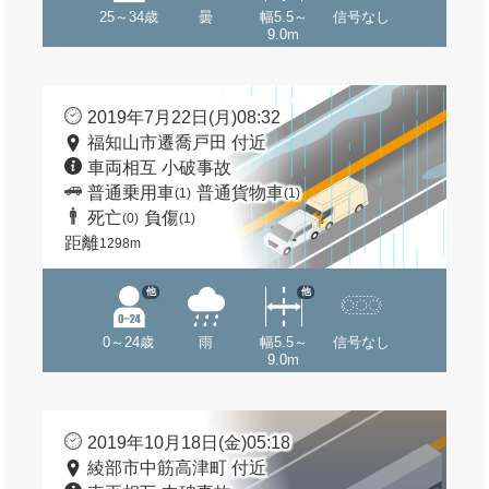
25～34歳
曇
幅5.5～
信号なし
9.0m
2019年7月22日(月)08:32
福知山市遷喬戸田 付近
車両相互 小破事故
普通乗用車
普通貨物車
(1)
(1)
死亡
負傷
(0)
(1)
距離
1298m
他
他
0～24歳
雨
幅5.5～
信号なし
9.0m
2019年10月18日(金)05:18
綾部市中筋高津町 付近