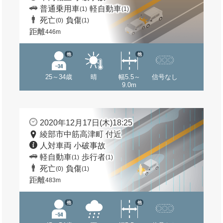
普通乗用車
軽自動車
(1)
(1)
死亡
負傷
(0)
(1)
距離
446m
他
他
25～34歳
晴
幅5.5～
信号なし
9.0m
2020年12月17日(木)18:25
綾部市中筋高津町 付近
人対車両 小破事故
軽自動車
歩行者
(1)
(1)
死亡
負傷
(0)
(1)
距離
483m
他
他