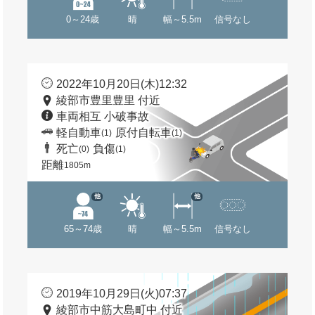
0～24歳
晴
幅～5.5m
信号なし
2022年10月20日(木)12:32
綾部市豊里豊里 付近
車両相互 小破事故
軽自動車
原付自転車
(1)
(1)
死亡
負傷
(0)
(1)
距離
1805m
他
他
65～74歳
晴
幅～5.5m
信号なし
2019年10月29日(火)07:37
綾部市中筋大島町中 付近