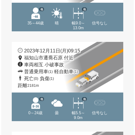
他
他
35～44歳
晴
幅9.0～
信号なし
13.0m
2023年12月11日(月)09:15
福知山市遷喬石原 付近
車両相互 小破事故
普通乗用車
軽自動車
(1)
(1)
死亡
負傷
(0)
(1)
距離
2181m
他
他
0～24歳
曇
幅5.5～
信号なし
9.0m