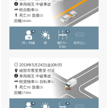
車両相互 中破事故
軽自動車
(2)
死亡
負傷
(0)
(1)
距離
1610m
他
他
25～34歳
晴
幅5.5～
信号なし
9.0m
2019年5月24日(金)08:05
綾部市豊里豊里 付近
車両相互 中破事故
軽貨物車
自転車
(1)
(1)
死亡
負傷
(0)
(1)
距離
1730m
他
他