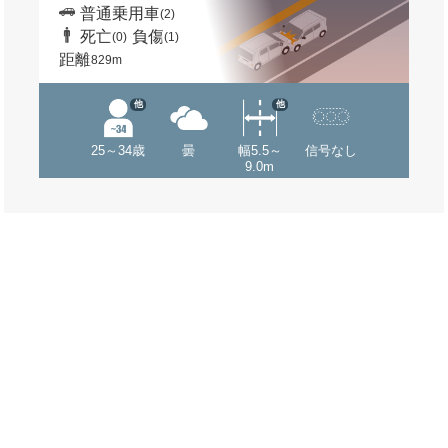
普通乗用車
(2)
死亡
負傷
(0)
(1)
距離
829m
他
他
25～34歳
曇
幅5.5～
信号なし
9.0m