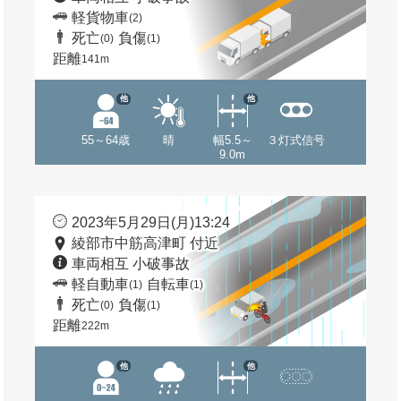
軽貨物車
(2)
死亡
負傷
(0)
(1)
距離
141m
他
他
55～64歳
晴
幅5.5～
３灯式信号
9.0m
2023年5月29日(月)13:24
綾部市中筋高津町 付近
車両相互 小破事故
軽自動車
自転車
(1)
(1)
死亡
負傷
(0)
(1)
距離
222m
他
他