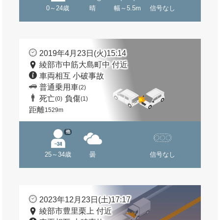
0～24歳
晴
幅～5.5m
信号なし
2019年4月23日(火)15:14
綾部市中筋大島町中 付近
車両相互 小破事故
普通乗用車
(2)
死亡
負傷
(0)
(1)
距離
1529m
他
25～34歳
曇
信号なし
2023年12月23日(土)17:17
綾部市豊里栗上 付近