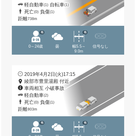
軽自動車
自転車
(1)
(1)
死亡
負傷
(0)
(1)
距離
738m
他
他
0～24歳
曇
幅5.5～
信号なし
9.0m
2019年4月2日(火)17:15
綾部市豊里湯殿 付近
車両相互 小破事故
軽自動車
(2)
死亡
負傷
(0)
(1)
距離
803m
他
他