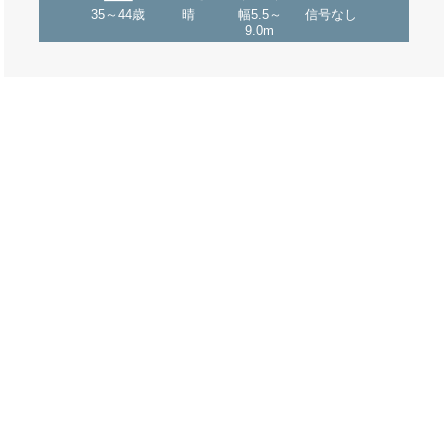
35～44歳
晴
幅5.5～
信号なし
9.0m