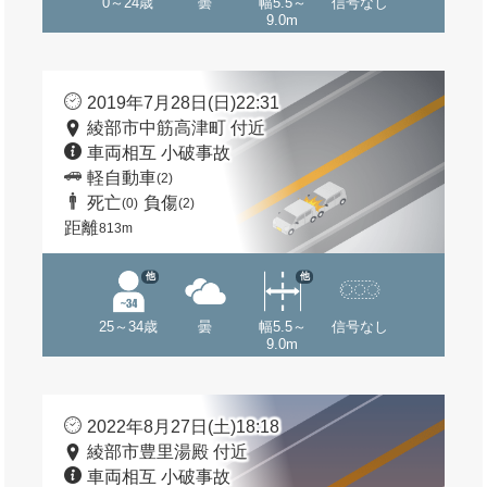
0～24歳
曇
幅5.5～
信号なし
9.0m
2019年7月28日(日)22:31
綾部市中筋高津町 付近
車両相互 小破事故
軽自動車
(2)
死亡
負傷
(0)
(2)
距離
813m
他
他
25～34歳
曇
幅5.5～
信号なし
9.0m
2022年8月27日(土)18:18
綾部市豊里湯殿 付近
車両相互 小破事故