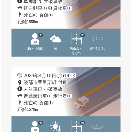
車両相互 大破事故
軽自動車
軽貨物車
(1)
(1)
死亡
負傷
(0)
(1)
距離
1555m
他
他
35～44歳
曇
幅5.5～
信号なし
9.0m
2023年4月10日(月)19:14
綾部市豊里栗町 付近
人対車両 小破事故
普通乗用車
歩行者
(1)
(1)
死亡
負傷
(0)
(1)
距離
1570m
他
他