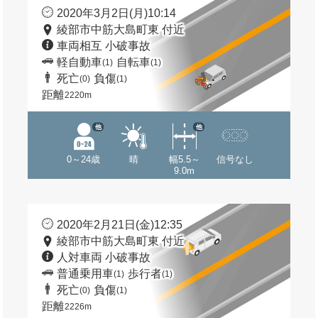
2020年3月2日(月)10:14
綾部市中筋大島町東 付近
車両相互 小破事故
軽自動車
自転車
(1)
(1)
死亡
負傷
(0)
(1)
距離
2220m
他
他
0～24歳
晴
幅5.5～
信号なし
9.0m
2020年2月21日(金)12:35
綾部市中筋大島町東 付近
人対車両 小破事故
普通乗用車
歩行者
(1)
(1)
死亡
負傷
(0)
(1)
距離
2226m