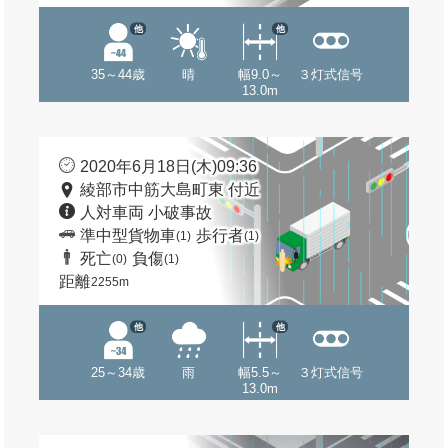
他
他
35～44歳
晴
幅9.0～
３灯式信号
13.0m
2020年6月18日(木)09:36
綾部市中筋大島町東 付近
人対車両 小破事故
準中型貨物車
歩行者
(1)
(1)
死亡
負傷
(0)
(1)
距離
2255m
他
他
25～34歳
雨
幅5.5～
３灯式信号
13.0m