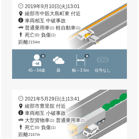
2019年9月10日(火)13:01
綾部市中筋大島町東 付近
車両相互 中破事故
普通乗用車
軽自動車
(1)
(1)
死亡
負傷
(0)
(1)
距離
2154m
他
他
45～54歳
曇
幅～3.5m
信号なし
2021年5月29日(土)13:41
綾部市豊里舘 付近
車両相互 小破事故
大型貨物車
普通乗用車
(1)
(1)
死亡
負傷
(0)
(1)
距離
2167m