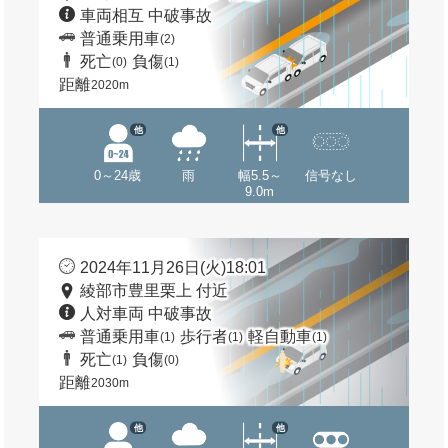
車両相互 中破事故
普通乗用車
(2)
死亡
負傷
(0)
(1)
距離
2020m
他
他
0～24歳
雨
幅5.5～
信号なし
9.0m
2024年11月26日(火)18:01
綾部市豊里栗上 付近
人対車両 中破事故
普通乗用車
歩行者
軽自動車
(1)
(1)
(1)
死亡
負傷
(1)
(0)
距離
2030m
他
他