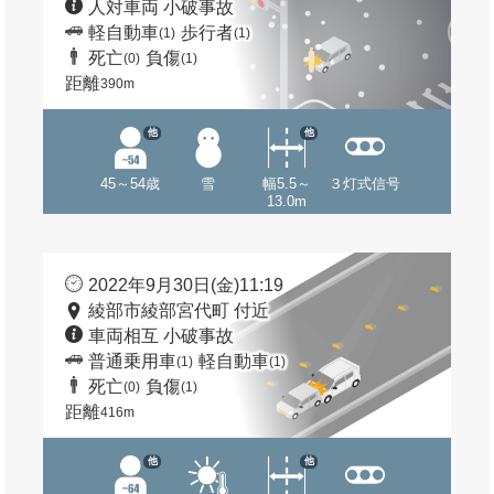
人対車両 小破事故
軽自動車
歩行者
(1)
(1)
死亡
負傷
(0)
(1)
距離
390m
他
他
45～54歳
雪
幅5.5～
３灯式信号
13.0m
2022年9月30日(金)11:19
綾部市綾部宮代町 付近
車両相互 小破事故
普通乗用車
軽自動車
(1)
(1)
死亡
負傷
(0)
(1)
距離
416m
他
他