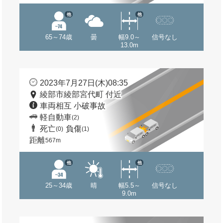
他
他
65～74歳
曇
幅9.0～
信号なし
13.0m
2023年7月27日(木)08:35
綾部市綾部宮代町 付近
車両相互 小破事故
軽自動車
(2)
死亡
負傷
(0)
(1)
距離
567m
他
他
25～34歳
晴
幅5.5～
信号なし
9.0m