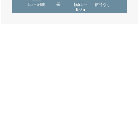
55～64歳
曇
幅5.5～
信号なし
9.0m