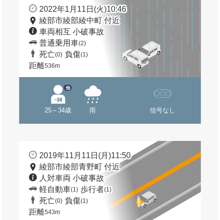
2022年1月11日(火)10:46
綾部市綾部綾中町 付近
車両相互 小破事故
普通乗用車
(2)
死亡
負傷
(0)
(1)
距離
536m
他
25～34歳
雨
信号なし
2019年11月11日(月)11:50
綾部市綾部青野町 付近
人対車両 小破事故
軽自動車
歩行者
(1)
(1)
死亡
負傷
(0)
(1)
距離
543m