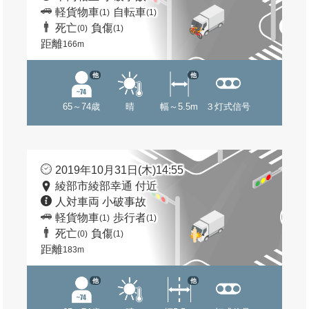
軽貨物車
自転車
(1)
(1)
死亡
負傷
(0)
(1)
距離
166m
他
他
65～74歳
晴
幅～5.5m
３灯式信号
2019年10月31日(木)14:55
綾部市綾部幸通 付近
人対車両 小破事故
軽貨物車
歩行者
(1)
(1)
死亡
負傷
(0)
(1)
距離
183m
他
他