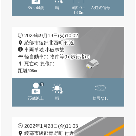
35～44歳
晴
幅9.0～
３灯式信号
13.0m
2023年9月19日(火)10:02
綾部市綾部北西町 付近
車両単独 小破事故
軽自動車
物件等
歩行者
(1)
(1)
(1)
死亡
負傷
(0)
(1)
距離
508m
他
75歳以上
晴
信号なし
2022年1月28日(金)11:03
綾部市綾部青野町 付近