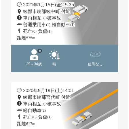
2021年1月15日(金)15:35
綾部市綾部綾中町 付近
車両相互 小破事故
普通乗用車
軽自動車
(1)
(1)
死亡
負傷
(0)
(1)
距離
575m
他
25～34歳
晴
信号なし
2020年9月19日(土)14:01
綾部市綾部宮代町 付近
車両相互 小破事故
軽自動車
(2)
死亡
負傷
(0)
(1)
距離
617m