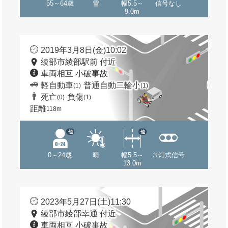
55～64歳
雪
幅5.5～
信号なし
9.0m
2019年3月8日(金)10:02
綾部市綾部駅前 付近
車両相互 小破事故
軽自動車
普通自動二輪小
(1)
(1)
死亡
負傷
(0)
(1)
距離
118m
他
他
0～24歳
晴
幅5.5～
３灯式信号
13.0m
2023年5月27日(土)11:30
綾部市綾部幸通 付近
車両相互 小破事故