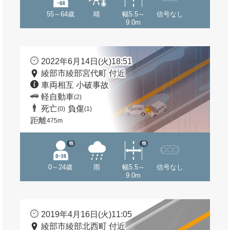
55～64歳
晴
幅5.5～
信号なし
9.0m
2022年6月14日(火)18:51
綾部市綾部宮代町 付近
車両相互 小破事故
軽自動車
(2)
死亡
負傷
(0)
(1)
距離
475m
他
他
0～24歳
雨
幅5.5～
信号なし
9.0m
2019年4月16日(火)11:05
綾部市綾部北西町 付近