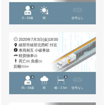
他
0～24歳
晴
信号なし
2020年7月3日(金)18:00
綾部市綾部北西町 付近
車両相互 小破事故
軽貨物車
(2)
死亡
負傷
(0)
(1)
距離
531m
他
他
45～54歳
雨
幅～3.5m
信号なし