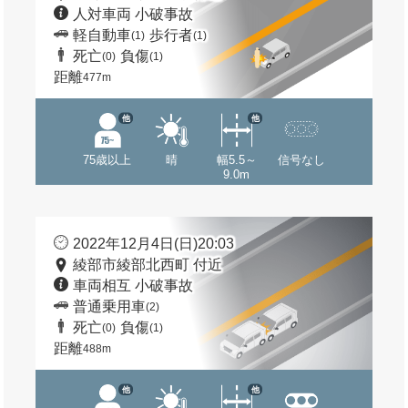
人対車両 小破事故
軽自動車
歩行者
(1)
(1)
死亡
負傷
(0)
(1)
距離
477m
他
他
75歳以上
晴
幅5.5～
信号なし
9.0m
2022年12月4日(日)20:03
綾部市綾部北西町 付近
車両相互 小破事故
普通乗用車
(2)
死亡
負傷
(0)
(1)
距離
488m
他
他