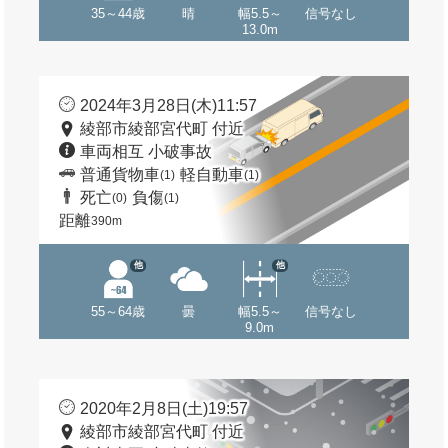
35～44歳
晴
幅5.5～
信号なし
13.0m
2024年3月28日(木)11:57
綾部市綾部宮代町 付近
車両相互 小破事故
普通貨物車
軽自動車
(1)
(1)
死亡
負傷
(0)
(1)
距離
390m
他
他
55～64歳
曇
幅5.5～
信号なし
9.0m
2020年2月8日(土)19:57
綾部市綾部宮代町 付近