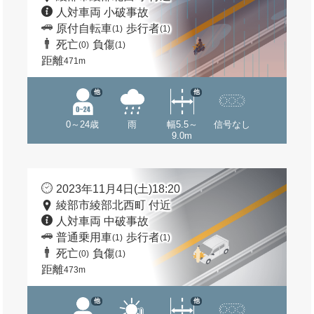
人対車両 小破事故
原付自転車
歩行者
(1)
(1)
死亡
負傷
(0)
(1)
距離
471m
他
他
0～24歳
雨
幅5.5～
信号なし
9.0m
2023年11月4日(土)18:20
綾部市綾部北西町 付近
人対車両 中破事故
普通乗用車
歩行者
(1)
(1)
死亡
負傷
(0)
(1)
距離
473m
他
他