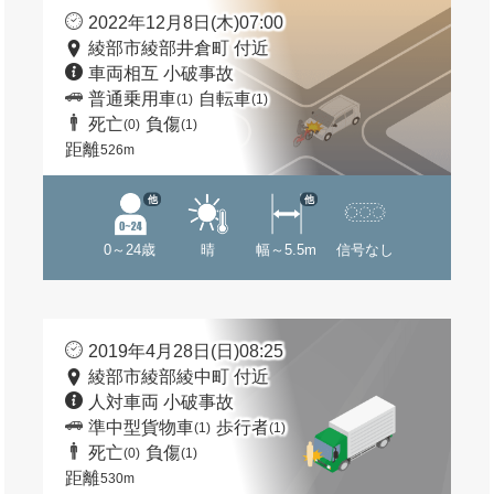
2022年12月8日(木)07:00
綾部市綾部井倉町 付近
車両相互 小破事故
普通乗用車
自転車
(1)
(1)
死亡
負傷
(0)
(1)
距離
526m
他
他
0～24歳
晴
幅～5.5m
信号なし
2019年4月28日(日)08:25
綾部市綾部綾中町 付近
人対車両 小破事故
準中型貨物車
歩行者
(1)
(1)
死亡
負傷
(0)
(1)
距離
530m