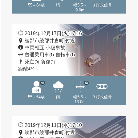
55～64歳
晴
幅5.5～
３灯式信号
9.0m
2019年12月17日(火)17:16
綾部市綾部井倉町 付近
車両相互 小破事故
普通乗用車
自転車
(1)
(1)
死亡
負傷
(0)
(1)
距離
439m
他
他
55～64歳
雨
幅5.5～
３灯式信号
13.0m
2019年12月11日(水)17:10
綾部市綾部井倉町 付近