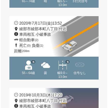
65～74歳
晴
幅5.5～
３灯式信号
13.0m
2020年7月17日(金)13:52
綾部市綾部本町八丁目 付近
車両相互 小破事故
軽自動車
(2)
死亡
負傷
(0)
(1)
距離
208m
他
他
55～64歳
曇
幅9.0～
信号なし
13.0m
2019年10月3日(木)17:20
綾部市綾部本町八丁目 付近
車両相互 小破事故