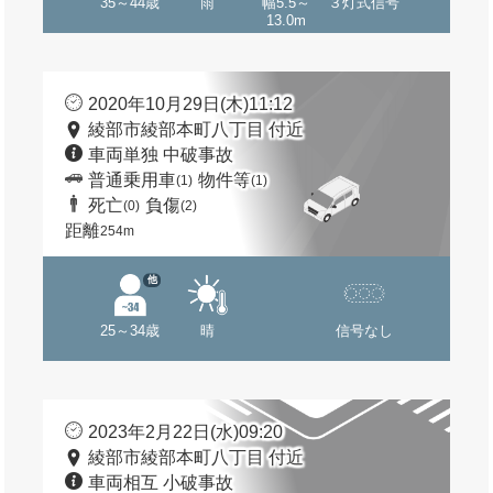
35～44歳
雨
幅5.5～
３灯式信号
13.0m
2020年10月29日(木)11:12
綾部市綾部本町八丁目 付近
車両単独 中破事故
普通乗用車
物件等
(1)
(1)
死亡
負傷
(0)
(2)
距離
254m
他
25～34歳
晴
信号なし
2023年2月22日(水)09:20
綾部市綾部本町八丁目 付近
車両相互 小破事故