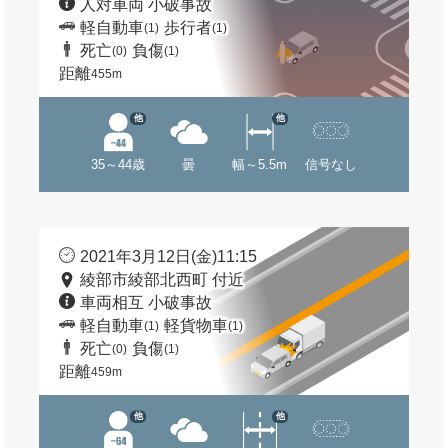
人対車両 小破事故
軽自動車
歩行者
(1)
(1)
死亡
負傷
(0)
(1)
距離
455m
他
他
35～44歳
曇
幅～5.5m
信号なし
2021年3月12日(金)11:15
綾部市綾部北西町 付近
車両相互 小破事故
軽自動車
軽貨物車
(1)
(1)
死亡
負傷
(0)
(1)
距離
459m
他
他