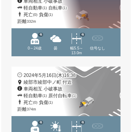
車両相互 小破事故
軽自動車
自転車
(1)
(1)
死亡
負傷
(0)
(1)
距離
332m
他
他
0～24歳
曇
幅5.5～
信号なし
13.0m
2024年5月16日(木)16:38
綾部市綾部中ノ町 付近
車両相互 小破事故
軽自動車
原付自転車
(1)
(1)
死亡
負傷
(0)
(1)
距離
374m
他
他