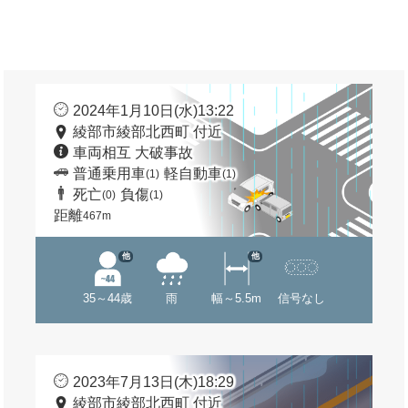
2024年1月10日(水)13:22
綾部市綾部北西町 付近
車両相互 大破事故
普通乗用車
軽自動車
(1)
(1)
死亡
負傷
(0)
(1)
距離
467m
他
他
35～44歳
雨
幅～5.5m
信号なし
2023年7月13日(木)18:29
綾部市綾部北西町 付近