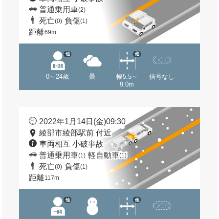
普通乗用車
(2)
死亡
負傷
(0)
(1)
距離
69m
他
他
0～24歳
曇
幅5.5～
信号なし
9.0m
2022年1月14日(金)09:30
綾部市綾部駅前 付近
車両相互 小破事故
普通乗用車
軽自動車
(1)
(1)
死亡
負傷
(0)
(1)
距離
117m
他
他