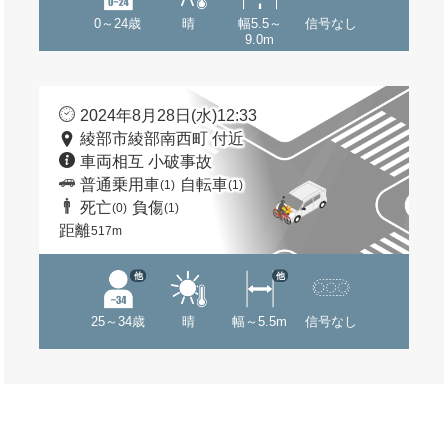
0～24歳
晴
幅5.5～
信号なし
9.0m
2024年8月28日(水)12:33
綾部市綾部南西町 付近
車両相互 小破事故
普通乗用車
自転車
(1)
(1)
死亡
負傷
(0)
(1)
距離
517m
他
他
25～34歳
晴
幅～5.5m
信号なし