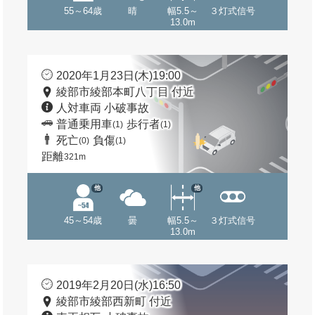
55～64歳
晴
幅5.5～
３灯式信号
13.0m
2020年1月23日(木)19:00
綾部市綾部本町八丁目 付近
人対車両 小破事故
普通乗用車
歩行者
(1)
(1)
死亡
負傷
(0)
(1)
距離
321m
他
他
45～54歳
曇
幅5.5～
３灯式信号
13.0m
2019年2月20日(水)16:50
綾部市綾部西新町 付近