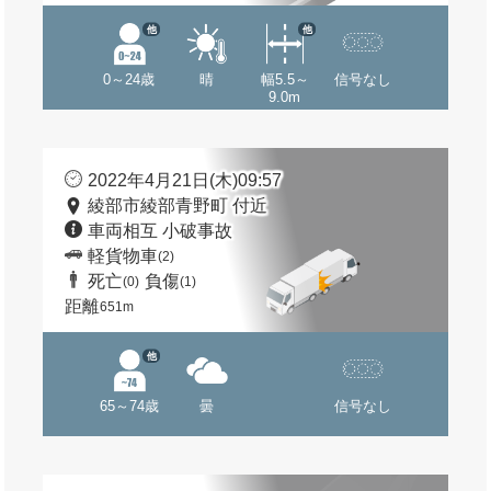
他
他
0～24歳
晴
幅5.5～
信号なし
9.0m
2022年4月21日(木)09:57
綾部市綾部青野町 付近
車両相互 小破事故
軽貨物車
(2)
死亡
負傷
(0)
(1)
距離
651m
他
65～74歳
曇
信号なし