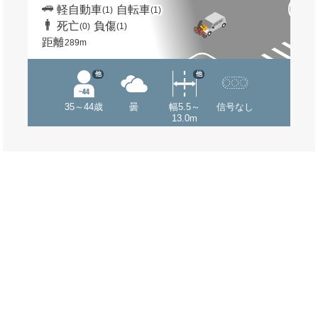
軽自動車
自転車
(1)
(1)
死亡
負傷
(0)
(1)
距離
289m
他
他
35～44歳
曇
幅5.5～
信号なし
13.0m