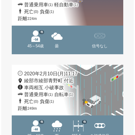
普通乗用車
軽自動車
(1)
(1)
死亡
負傷
(0)
(1)
距離
224m
他
45～54歳
曇
信号なし
2020年2月10日(月)11:17
綾部市綾部青野町 付近
車両相互 小破事故
普通乗用車
自転車
(1)
(1)
死亡
負傷
(0)
(1)
距離
249m
他
他