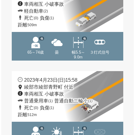
車両相互 小破事故
軽自動車
(2)
死亡
負傷
(0)
(1)
距離
509m
他
他
65～74歳
曇
幅5.5～
３灯式信号
9.0m
2023年4月23日(日)15:58
綾部市綾部青野町 付近
車両相互 小破事故
普通乗用車
普通自動二輪小
(1)
(1)
死亡
負傷
(0)
(1)
距離
512m
他
他