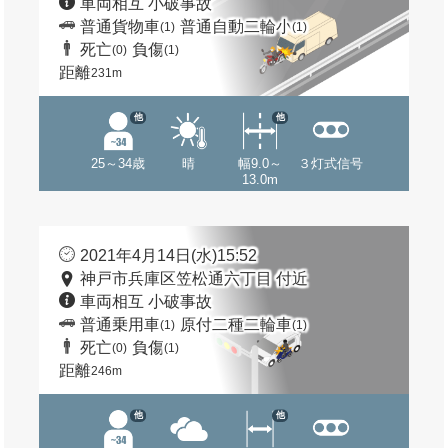
車両相互 小破事故
普通貨物車
普通自動二輪小
(1)
(1)
死亡
負傷
(0)
(1)
距離
231m
他
他
25～34歳
晴
幅9.0～
３灯式信号
13.0m
2021年4月14日(水)15:52
神戸市兵庫区笠松通六丁目 付近
車両相互 小破事故
普通乗用車
原付二種二輪車
(1)
(1)
死亡
負傷
(0)
(1)
距離
246m
他
他