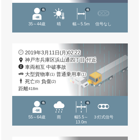
他
他
35～44歳
晴
幅～5.5m
信号なし
2019年3月11日(月)02:22
神戸市兵庫区浜山通四丁目 付近
車両相互 中破事故
大型貨物車
普通乗用車
(1)
(1)
死亡
負傷
(0)
(2)
距離
418m
他
他
55～64歳
雨
幅5.5～
３灯式信号
13.0m