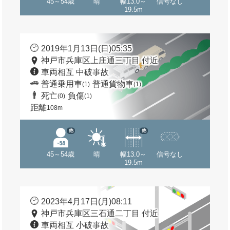
45～54歳
晴
幅13.0～
信号なし
19.5m
2019年1月13日(日)05:35
神戸市兵庫区上庄通三丁目 付近
車両相互 中破事故
普通乗用車
普通貨物車
(1)
(1)
死亡
負傷
(0)
(1)
距離
108m
他
他
45～54歳
晴
幅13.0～
信号なし
19.5m
2023年4月17日(月)08:11
神戸市兵庫区三石通二丁目 付近
車両相互 小破事故