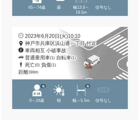
65～74歳
曇
幅13.0～
信号なし
19.5m
2023年6月20日(火)10:10
神戸市兵庫区浜山通一丁目 付近
車両相互 小破事故
普通乗用車
自転車
(1)
(1)
死亡
負傷
(0)
(1)
距離
399m
他
他
0～24歳
晴
幅～5.5m
信号なし