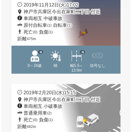
2019年11月12日(火)17:02
神戸市兵庫区今出在家町二丁目 付近
車両相互 中破事故
原付自転車
自転車
(1)
(1)
死亡
負傷
(0)
(1)
距離
475m
他
他
0～24歳
晴
幅5.5～
信号なし
13.0m
2019年2月20日(水)15:15
神戸市兵庫区今出在家町二丁目 付近
車両相互 小破事故
普通乗用車
(2)
死亡
負傷
(0)
(1)
距離
482m