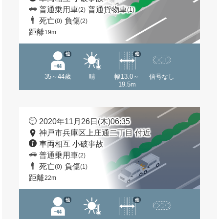
普通乗用車
普通貨物車
(2)
(1)
死亡
負傷
(0)
(2)
距離
19m
他
他
35～44歳
晴
幅13.0～
信号なし
19.5m
2020年11月26日(木)06:35
神戸市兵庫区上庄通二丁目 付近
車両相互 小破事故
普通乗用車
(2)
死亡
負傷
(0)
(1)
距離
22m
他
他