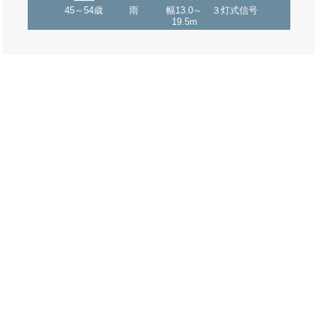
45～54歳
雨
幅13.0～
３灯式信号
19.5m