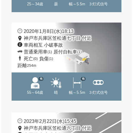
25～34歳
曇
幅～5.5m
３灯式信号
2020年1月8日(水)18:13
神戸市兵庫区笠松通七丁目 付近
車両相互 小破事故
普通乗用車
原付自転車
(1)
(1)
死亡
負傷
(0)
(1)
距離
254m
他
他
55～64歳
晴
幅～5.5m
３灯式信号
2023年2月22日(水)15:45
神戸市兵庫区笠松通六丁目 付近