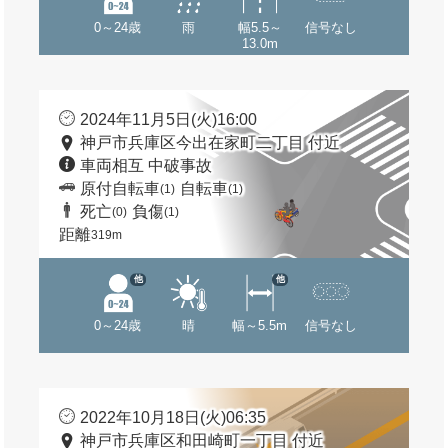
0～24歳
雨
幅5.5～
信号なし
13.0m
2024年11月5日(火)16:00
神戸市兵庫区今出在家町二丁目 付近
車両相互 中破事故
原付自転車
自転車
(1)
(1)
死亡
負傷
(0)
(1)
距離
319m
他
他
0～24歳
晴
幅～5.5m
信号なし
2022年10月18日(火)06:35
神戸市兵庫区和田崎町一丁目 付近