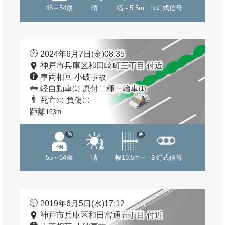
45～54歳
晴
幅～5.5m
３灯式信号
2024年6月7日(金)08:35
神戸市兵庫区和田崎町三丁目 付近
車両相互 小破事故
軽自動車
原付二種二輪車
(1)
(1)
死亡
負傷
(0)
(1)
距離
163m
他
他
55～64歳
晴
幅19.5m～
３灯式信号
2019年6月5日(水)17:12
神戸市兵庫区和田宮通五丁目 付近