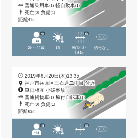
普通乗用車
軽自動車
(1)
(1)
死亡
負傷
(0)
(1)
距離
41m
他
他
35～44歳
晴
幅13.0～
信号なし
19.5m
2019年6月20日(木)13:35
神戸市兵庫区三石通二丁目 付近
車両相互 小破事故
普通貨物車
原付自転車
(1)
(1)
死亡
負傷
(0)
(1)
距離
63m
他
他