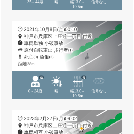
35～44歳
晴
幅13.0～
信号なし
19.5m
2021年10月8日(金)00:10
神戸市兵庫区上庄通二丁目 付近
車両単独 小破事故
原付自転車
歩行者
(1)
(1)
死亡
負傷
(0)
(2)
距離
38m
他
他
0～24歳
晴
幅13.0～
信号なし
19.5m
2023年2月27日(月)09:02
神戸市兵庫区上庄通二丁目 付近
車両相互 小破事故