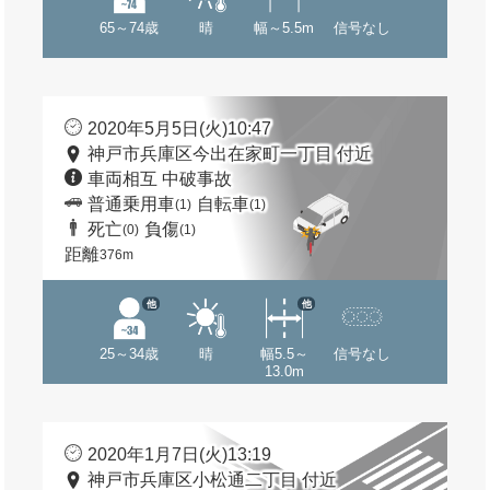
65～74歳
晴
幅～5.5m
信号なし
2020年5月5日(火)10:47
神戸市兵庫区今出在家町一丁目 付近
車両相互 中破事故
普通乗用車
自転車
(1)
(1)
死亡
負傷
(0)
(1)
距離
376m
他
他
25～34歳
晴
幅5.5～
信号なし
13.0m
2020年1月7日(火)13:19
神戸市兵庫区小松通二丁目 付近