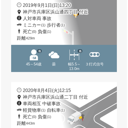
2019年9月1日(日)13:20
神戸市兵庫区浜山通四丁目 付近
人対車両 事故
ミニカー
歩行者
(1)
(1)
死亡
負傷
(0)
(1)
距離
429m
他
他
45～54歳
曇
幅5.5～
３灯式信号
13.0m
2020年8月4日(火)12:15
神戸市兵庫区浜山通二丁目 付近
車両相互 中破事故
軽貨物車
自転車
(1)
(1)
死亡
負傷
(0)
(1)
距離
443m