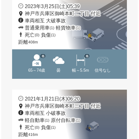
2023年3月25日(土)05:39
神戸市兵庫区御崎本町二丁目 付近
車両相互 大破事故
普通乗用車
軽貨物車
(1)
(1)
死亡
負傷
(0)
(1)
距離
408m
他
他
65～74歳
曇
幅～5.5m
信号なし
2021年1月21日(木)06:20
神戸市兵庫区御崎本町三丁目 付近
車両相互 小破事故
軽自動車
原付自転車
(1)
(1)
死亡
負傷
(0)
(1)
距離
416m