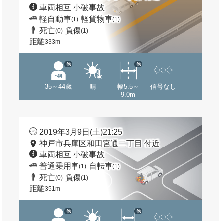
車両相互 小破事故
軽自動車
軽貨物車
(1)
(1)
死亡
負傷
(0)
(1)
距離
333m
他
他
35～44歳
晴
幅5.5～
信号なし
9.0m
2019年3月9日(土)21:25
神戸市兵庫区和田宮通二丁目 付近
車両相互 小破事故
普通乗用車
自転車
(1)
(1)
死亡
負傷
(0)
(1)
距離
351m
他
他