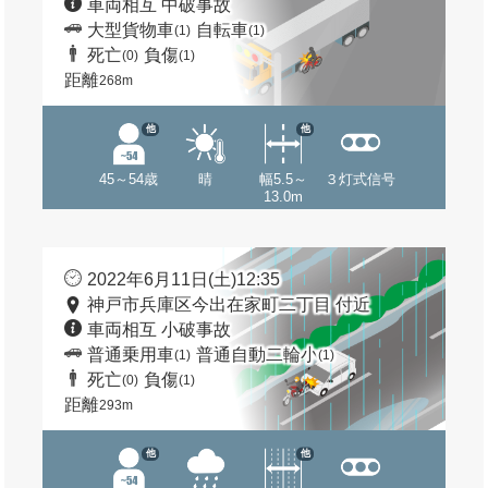
車両相互 中破事故
大型貨物車
自転車
(1)
(1)
死亡
負傷
(0)
(1)
距離
268m
他
他
45～54歳
晴
幅5.5～
３灯式信号
13.0m
2022年6月11日(土)12:35
神戸市兵庫区今出在家町二丁目 付近
車両相互 小破事故
普通乗用車
普通自動二輪小
(1)
(1)
死亡
負傷
(0)
(1)
距離
293m
他
他