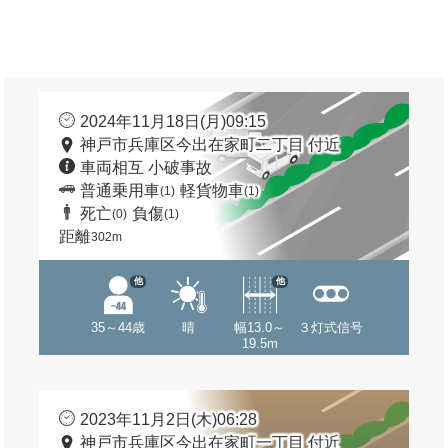
2024年11月18日(月)09:15
神戸市兵庫区今出在家町二丁目 付近
車両相互 小破事故
普通乗用車
軽貨物車
(1)
(1)
死亡
負傷
(0)
(1)
距離
302m
他
他
35～44歳
晴
幅13.0～
３灯式信号
19.5m
2023年11月2日(木)06:28
神戸市兵庫区今出在家町一丁目 付近