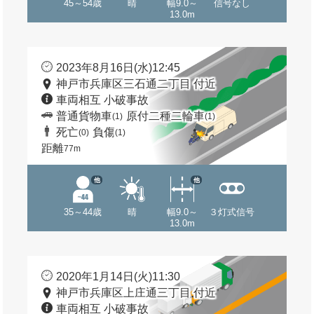
45～54歳
晴
幅9.0～
信号なし
13.0m
2023年8月16日(水)12:45
神戸市兵庫区三石通二丁目 付近
車両相互 小破事故
普通貨物車
原付二種二輪車
(1)
(1)
死亡
負傷
(0)
(1)
距離
77m
他
他
35～44歳
晴
幅9.0～
３灯式信号
13.0m
2020年1月14日(火)11:30
神戸市兵庫区上庄通三丁目 付近
車両相互 小破事故