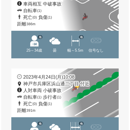
車両相互 中破事故
自転車
(1)
死亡
負傷
(0)
(1)
距離
386m
他
他
25～34歳
曇
幅～5.5m
信号なし
2023年4月24日(月)10:08
神戸市兵庫区浜山通二丁目 付近
人対車両 小破事故
自転車
歩行者
(1)
(1)
死亡
負傷
(0)
(1)
距離
391m
他
他