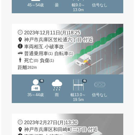
45～54歳
曇
幅9.0～
信号なし
13.0m
2023年12月11日(月)18:25
神戸市兵庫区笠松通六丁目 付近
車両相互 小破事故
普通乗用車
自転車
(1)
(1)
死亡
負傷
(0)
(1)
距離
262m
他
他
35～44歳
雨
幅13.0～
信号なし
19.5m
2023年2月27日(月)13:30
神戸市兵庫区和田崎町三丁目 付近