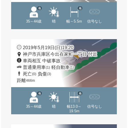
他
他
35～44歳
晴
幅～5.5m
信号なし
2019年5月19日(日)19:20
神戸市兵庫区今出在家町一丁目 付近
車両相互 中破事故
普通乗用車
軽自動車
(1)
(1)
死亡
負傷
(0)
(3)
距離
466m
他
他
35～44歳
晴
幅13.0～
信号なし
19.5m