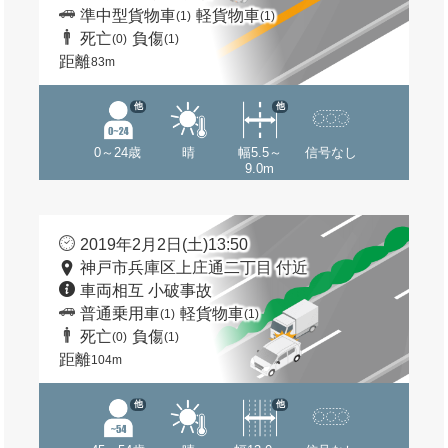
準中型貨物車
軽貨物車
(1)
(1)
死亡
負傷
(0)
(1)
距離
83m
他
他
0～24歳
晴
幅5.5～
信号なし
9.0m
2019年2月2日(土)13:50
神戸市兵庫区上庄通二丁目 付近
車両相互 小破事故
普通乗用車
軽貨物車
(1)
(1)
死亡
負傷
(0)
(1)
距離
104m
他
他