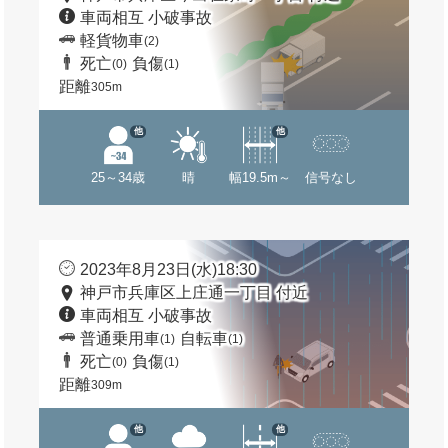
車両相互 小破事故
軽貨物車
(2)
死亡
負傷
(0)
(1)
距離
305m
他
他
25～34歳
晴
幅19.5m～
信号なし
2023年8月23日(水)18:30
神戸市兵庫区上庄通一丁目 付近
車両相互 小破事故
普通乗用車
自転車
(1)
(1)
死亡
負傷
(0)
(1)
距離
309m
他
他