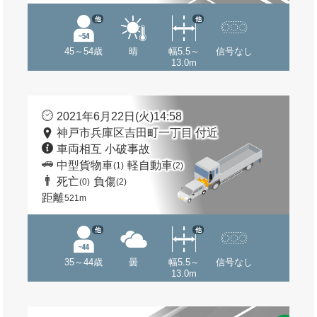
他
他
45～54歳
晴
幅5.5～
信号なし
13.0m
2021年6月22日(火)14:58
神戸市兵庫区吉田町一丁目 付近
車両相互 小破事故
中型貨物車
軽自動車
(1)
(2)
死亡
負傷
(0)
(2)
距離
521m
他
他
35～44歳
曇
幅5.5～
信号なし
13.0m