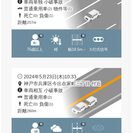
車両単独 小破事故
普通乗用車
物件等
(2)
(1)
死亡
負傷
(0)
(1)
距離
257m
他
他
75歳以上
晴
幅19.5m～
３灯式信号
2024年5月23日(木)10:33
神戸市兵庫区今出在家町三丁目 付近
車両相互 小破事故
普通乗用車
(2)
死亡
負傷
(0)
(1)
距離
260m
他
他