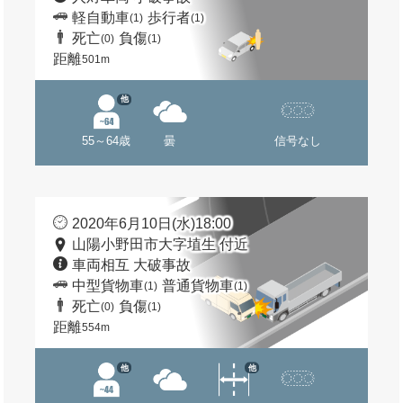
軽自動車
歩行者
(1)
(1)
死亡
負傷
(0)
(1)
距離
501m
他
55～64歳
曇
信号なし
2020年6月10日(水)18:00
山陽小野田市大字埴生 付近
車両相互 大破事故
中型貨物車
普通貨物車
(1)
(1)
死亡
負傷
(0)
(1)
距離
554m
他
他