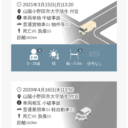
2021年3月15日(月)13:20
山陽小野田市大字埴生 付近
車両単独 中破事故
普通貨物車
物件等
(1)
(1)
死亡
負傷
(0)
(1)
距離
1624m
他
他
0～24歳
晴
幅～5.5m
信号なし
2020年4月16日(木)13:50
山陽小野田市大字埴生 付近
車両相互 小破事故
普通乗用車
軽自動車
(1)
(1)
死亡
負傷
(0)
(1)
距離
1628m