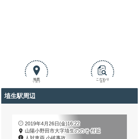
地図
こだわり
で探す
条件
埴生駅周辺
2019年4月26日(金)16:22
山陽小野田市大字埴生ののそ 付近
人対車両 小破事故