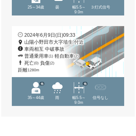
25～34歳
曇
幅5.5～
３灯式信号
9.0m
2024年6月9日(日)09:33
山陽小野田市大字埴生 付近
車両相互 中破事故
普通乗用車
軽自動車
(1)
(2)
死亡
負傷
(0)
(2)
距離
1280m
他
他
35～44歳
雨
幅5.5～
信号なし
9.0m