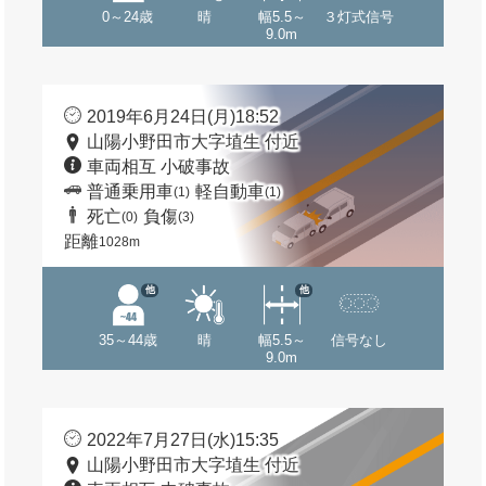
0～24歳
晴
幅5.5～
３灯式信号
9.0m
2019年6月24日(月)18:52
山陽小野田市大字埴生 付近
車両相互 小破事故
普通乗用車
軽自動車
(1)
(1)
死亡
負傷
(0)
(3)
距離
1028m
他
他
35～44歳
晴
幅5.5～
信号なし
9.0m
2022年7月27日(水)15:35
山陽小野田市大字埴生 付近