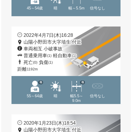
45～54歳
晴
幅～5.5m
信号なし
2022年4月7日(木)16:28
山陽小野田市大字埴生 付近
車両相互 小破事故
普通乗用車
軽自動車
(1)
(1)
死亡
負傷
(0)
(1)
距離
1192m
他
他
55～64歳
晴
幅5.5～
信号なし
9.0m
2020年1月23日(木)18:54
山陽小野田市大字埴生 付近