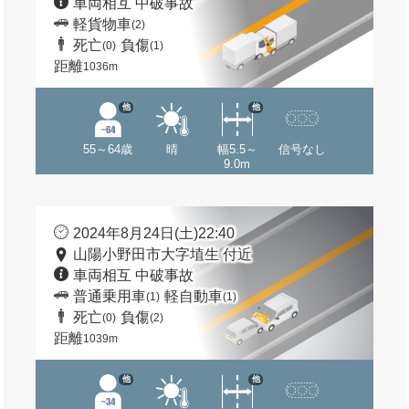
車両相互 中破事故
軽貨物車
(2)
死亡
負傷
(0)
(1)
距離
1036m
他
他
55～64歳
晴
幅5.5～
信号なし
9.0m
2024年8月24日(土)22:40
山陽小野田市大字埴生 付近
車両相互 中破事故
普通乗用車
軽自動車
(1)
(1)
死亡
負傷
(0)
(2)
距離
1039m
他
他