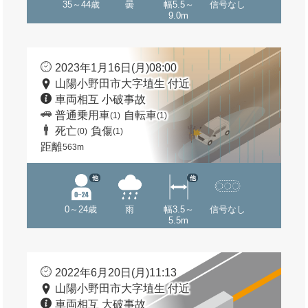
35～44歳
曇
幅5.5～
信号なし
9.0m
2023年1月16日(月)08:00
山陽小野田市大字埴生 付近
車両相互 小破事故
普通乗用車
自転車
(1)
(1)
死亡
負傷
(0)
(1)
距離
563m
他
他
0～24歳
雨
幅3.5～
信号なし
5.5m
2022年6月20日(月)11:13
山陽小野田市大字埴生 付近
車両相互 大破事故