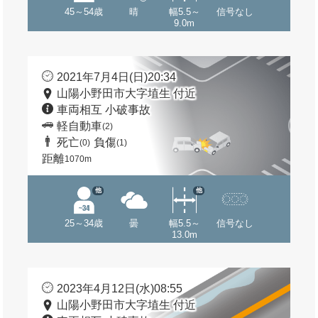
45～54歳
晴
幅5.5～
信号なし
9.0m
2021年7月4日(日)20:34
山陽小野田市大字埴生 付近
車両相互 小破事故
軽自動車
(2)
死亡
負傷
(0)
(1)
距離
1070m
他
他
25～34歳
曇
幅5.5～
信号なし
13.0m
2023年4月12日(水)08:55
山陽小野田市大字埴生 付近