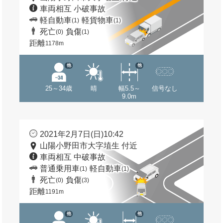
車両相互 小破事故
軽自動車
軽貨物車
(1)
(1)
死亡
負傷
(0)
(1)
距離
1178m
他
他
25～34歳
晴
幅5.5～
信号なし
9.0m
2021年2月7日(日)10:42
山陽小野田市大字埴生 付近
車両相互 中破事故
普通乗用車
軽自動車
(1)
(1)
死亡
負傷
(0)
(3)
距離
1191m
他
他