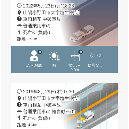
2022年5月23日(月)18:28
山陽小野田市大字埴生 付近
車両相互 中破事故
普通乗用車
(2)
死亡
負傷
(0)
(1)
距離
1392m
他
他
25～34歳
晴
幅5.5～
信号なし
9.0m
2019年8月29日(木)07:30
山陽小野田市大字埴生 付近
車両相互 中破事故
普通乗用車
軽自動車
(1)
(1)
死亡
負傷
(0)
(1)
距離
1414m