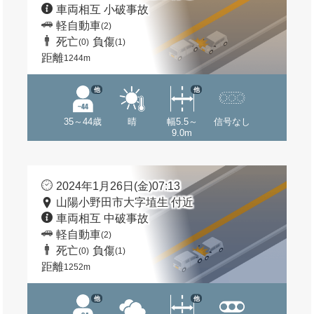
車両相互 小破事故
軽自動車
(2)
死亡
負傷
(0)
(1)
距離
1244m
他
他
35～44歳
晴
幅5.5～
信号なし
9.0m
2024年1月26日(金)07:13
山陽小野田市大字埴生 付近
車両相互 中破事故
軽自動車
(2)
死亡
負傷
(0)
(1)
距離
1252m
他
他