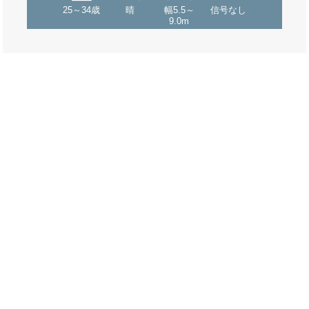
25～34歳
晴
幅5.5～
信号なし
9.0m