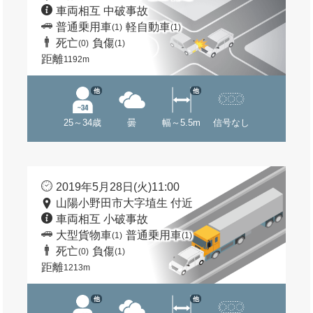
車両相互 中破事故
普通乗用車
軽自動車
(1)
(1)
死亡
負傷
(0)
(1)
距離
1192m
他
他
25～34歳
曇
幅～5.5m
信号なし
2019年5月28日(火)11:00
山陽小野田市大字埴生 付近
車両相互 小破事故
大型貨物車
普通乗用車
(1)
(1)
死亡
負傷
(0)
(1)
距離
1213m
他
他