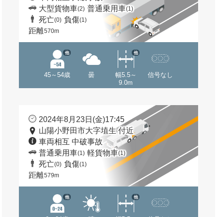
大型貨物車
普通乗用車
(2)
(1)
死亡
負傷
(0)
(1)
距離
570m
他
他
45～54歳
曇
幅5.5～
信号なし
9.0m
2024年8月23日(金)17:45
山陽小野田市大字埴生 付近
車両相互 中破事故
普通乗用車
軽貨物車
(1)
(1)
死亡
負傷
(0)
(1)
距離
579m
他
他