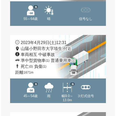
他
55～64歳
晴
信号なし
2023年4月29日(土)12:31
山陽小野田市大字埴生 付近
車両相互 中破事故
準中型貨物車
普通乗用車
(1)
(1)
死亡
負傷
(0)
(1)
距離
1671m
他
他
45～54歳
雨
幅9.0～
３灯式信号
13.0m