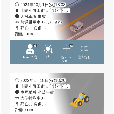
2024年10月1日(火)18:08
山陽小野田市大字埴生 付近
人対車両 事故
普通乗用車
歩行者
(1)
(1)
死亡
負傷
(0)
(1)
距離
1610m
他
他
65～74歳
晴
幅5.5～
信号なし
9.0m
2022年1月18日(火)13:20
山陽小野田市大字埴生 付近
車両単独 小破事故
大型特殊車
(1)
死亡
負傷
(0)
(1)
距離
1617m