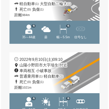
軽自動車
大型自動二輪大
(1)
(1)
死亡
負傷
(0)
(1)
距離
984m
他
他
35～44歳
曇
幅～5.5m
信号なし
2022年9月10日(土)09:10
山陽小野田市大字埴生 付近
車両相互 小破事故
普通乗用車
軽自動車
(1)
(1)
死亡
負傷
(0)
(1)
距離
1021m
他
他