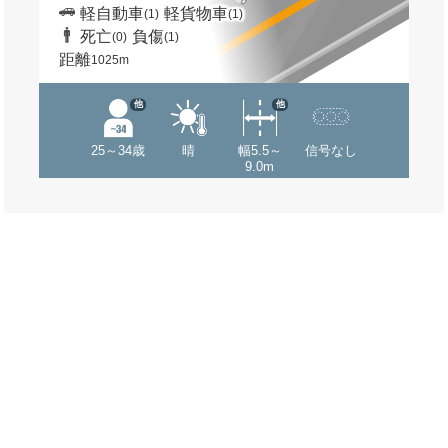
軽自動車
軽貨物車
(1)
(1)
死亡
負傷
(0)
(1)
距離
1025m
他
他
25～34歳
晴
幅5.5～
信号なし
9.0m