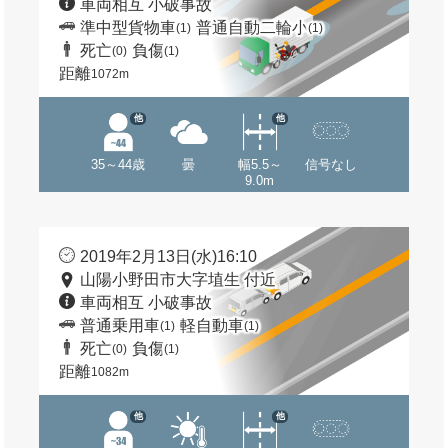
車両相互 小破事故
準中型貨物車
普通自動二輪小
(1)
(1)
死亡
負傷
(0)
(1)
距離
1072m
他
他
35～44歳
曇
幅5.5～
信号なし
9.0m
2019年2月13日(水)16:10
山陽小野田市大字埴生 付近
車両相互 小破事故
普通乗用車
軽自動車
(1)
(1)
死亡
負傷
(0)
(1)
距離
1082m
他
他