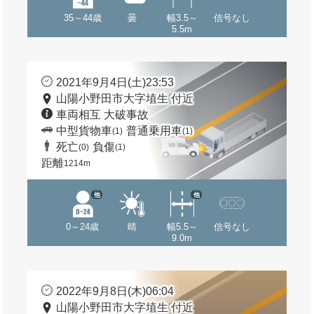
35～44歳
曇
幅3.5～
信号なし
5.5m
2021年9月4日(土)23:53
山陽小野田市大字埴生 付近
車両相互 大破事故
中型貨物車
普通乗用車
(1)
(1)
死亡
負傷
(0)
(1)
距離
1214m
他
他
0～24歳
晴
幅5.5～
信号なし
9.0m
2022年9月8日(木)06:04
山陽小野田市大字埴生 付近