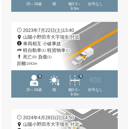
25～34歳
晴
幅5.5～
信号なし
9.0m
2023年7月22日(土)13:40
山陽小野田市大字埴生 付近
車両相互 小破事故
軽自動車
軽貨物車
(1)
(1)
死亡
負傷
(0)
(1)
距離
1042m
他
他
25～34歳
晴
幅5.5～
信号なし
9.0m
2024年4月28日(日)14:50
山陽小野田市大字埴生 付近