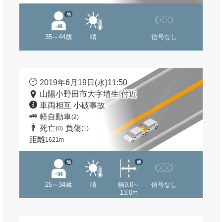
他
35～44歳
晴
信号なし
2019年6月19日(水)11:50
山陽小野田市大字埴生 付近
車両相互 小破事故
軽自動車
(2)
死亡
負傷
(0)
(1)
距離
1621m
他
他
25～34歳
晴
幅9.0～
信号なし
13.0m