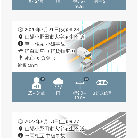
0～24歳
晴
幅5.5～
信号なし
9.0m
2020年7月21日(火)08:23
山陽小野田市大字埴生 付近
車両相互 小破事故
軽自動車
軽貨物車
(1)
(1)
死亡
負傷
(0)
(1)
距離
599m
他
他
25～34歳
雨
幅9.0～
３灯式信号
13.0m
2022年8月13日(土)09:27
山陽小野田市大字埴生 付近
車両相互 中破事故