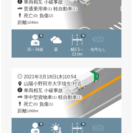
車両相互 小破事故
普通乗用車
軽自動車
(1)
(1)
死亡
負傷
(0)
(2)
距離
1046m
他
他
25～34歳
曇
幅5.5～
信号なし
13.0m
2021年3月18日(木)10:54
山陽小野田市大字埴生 付近
車両相互 小破事故
準中型貨物車
軽自動車
(1)
(1)
死亡
負傷
(0)
(1)
距離
1066m
他
他