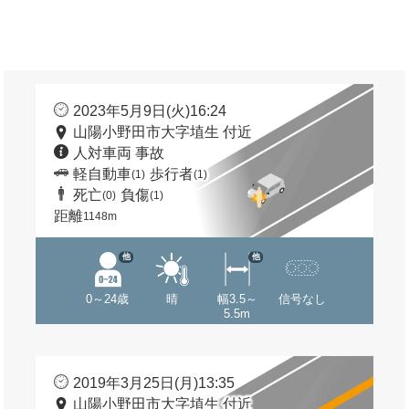
2023年5月9日(火)16:24
山陽小野田市大字埴生 付近
人対車両 事故
軽自動車
歩行者
(1)
(1)
死亡
負傷
(0)
(1)
距離
1148m
他
他
0～24歳
晴
幅3.5～
信号なし
5.5m
2019年3月25日(月)13:35
山陽小野田市大字埴生 付近