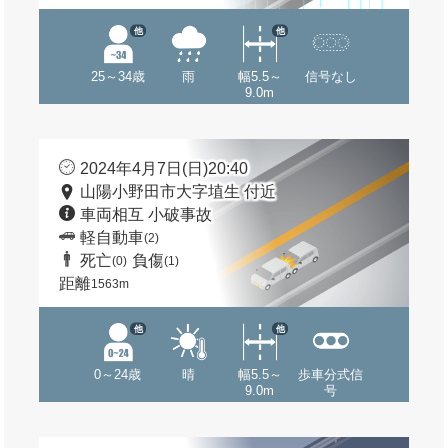
他
他
25～34歳
雨
幅5.5～
信号なし
9.0m
2024年4月7日(日)20:40
山陽小野田市大字埴生 付近
車両相互 小破事故
軽自動車
(2)
死亡
負傷
(0)
(1)
距離
1563m
他
他
0～24歳
晴
幅5.5～
歩車分式信
9.0m
号