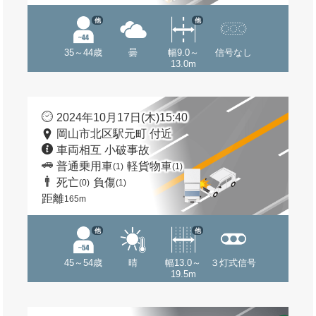
他
他
35～44歳
曇
幅9.0～
信号なし
13.0m
2024年10月17日(木)15:40
岡山市北区駅元町 付近
車両相互 小破事故
普通乗用車
軽貨物車
(1)
(1)
死亡
負傷
(0)
(1)
距離
165m
他
他
45～54歳
晴
幅13.0～
３灯式信号
19.5m