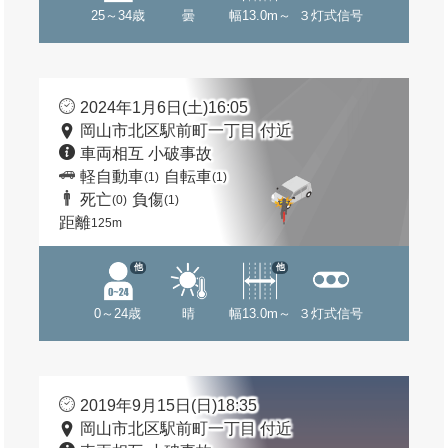
25～34歳
曇
幅13.0m～
３灯式信号
2024年1月6日(土)16:05
岡山市北区駅前町一丁目 付近
車両相互 小破事故
軽自動車
自転車
(1)
(1)
死亡
負傷
(0)
(1)
距離
125m
他
他
0～24歳
晴
幅13.0m～
３灯式信号
2019年9月15日(日)18:35
岡山市北区駅前町一丁目 付近