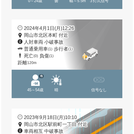
0～24歳
曇
幅～5.5m
３灯式信号
2024年4月1日(月)12:26
岡山市北区本町 付近
人対車両 小破事故
普通乗用車
歩行者
(1)
(1)
死亡
負傷
(0)
(1)
距離
120m
他
45～54歳
晴
信号なし
2023年9月18日(月)10:10
岡山市北区駅前町一丁目 付近
車両相互 中破事故