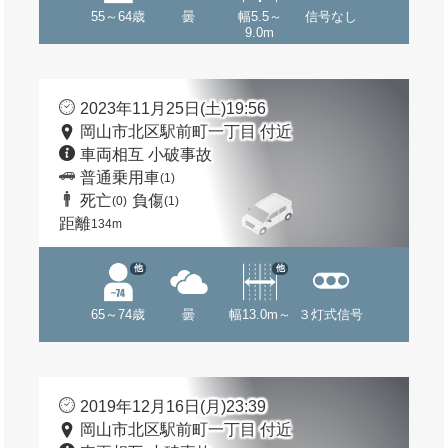
55～64歳
曇
幅5.5～
信号なし
9.0m
2023年11月25日(土)19:56
岡山市北区駅前町一丁目 付近
車両相互 小破事故
普通乗用車
(1)
死亡
負傷
(0)
(1)
距離
134m
他
他
65～74歳
曇
幅13.0m～
３灯式信号
2019年12月16日(月)23:39
岡山市北区駅前町一丁目 付近