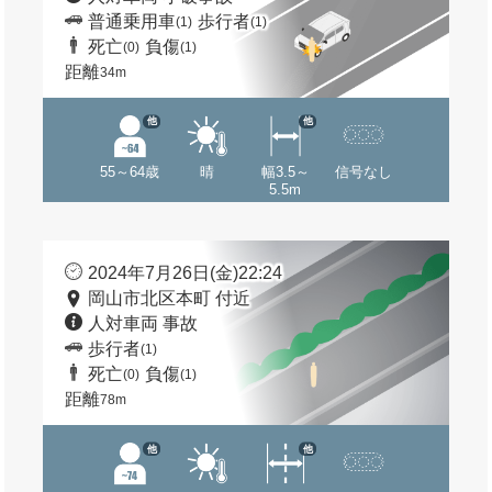
普通乗用車
歩行者
(1)
(1)
死亡
負傷
(0)
(1)
距離
34m
他
他
55～64歳
晴
幅3.5～
信号なし
5.5m
2024年7月26日(金)22:24
岡山市北区本町 付近
人対車両 事故
歩行者
(1)
死亡
負傷
(0)
(1)
距離
78m
他
他