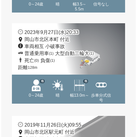
0～24歳
晴
幅3.5～
信号なし
5.5m
2023年9月27日(水)20:33
岡山市北区本町 付近
車両相互 小破事故
普通乗用車
大型自動二輪大
(1)
(1)
死亡
負傷
(0)
(1)
距離
128m
他
他
0～24歳
晴
幅13.0m～
歩車分式信
号
2019年11月26日(火)09:55
岡山市北区駅元町 付近