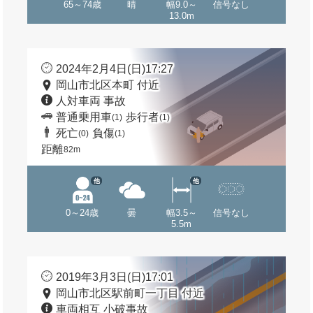
65～74歳
晴
幅9.0～
信号なし
13.0m
2024年2月4日(日)17:27
岡山市北区本町 付近
人対車両 事故
普通乗用車
歩行者
(1)
(1)
死亡
負傷
(0)
(1)
距離
82m
他
他
0～24歳
曇
幅3.5～
信号なし
5.5m
2019年3月3日(日)17:01
岡山市北区駅前町一丁目 付近
車両相互 小破事故