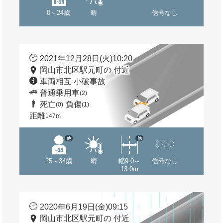
0～24歳
晴
信号なし
2021年12月28日(火)10:20
岡山市北区駅元町の 付近
車両相互 小破事故
普通乗用車
(2)
死亡
負傷
(0)
(1)
距離
147m
他
他
25～34歳
晴
幅9.0～
信号なし
13.0m
2020年6月19日(金)09:15
岡山市北区駅元町の 付近