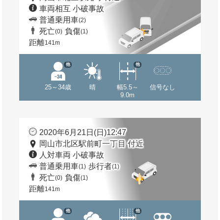
車両相互 小破事故
普通乗用車
(2)
死亡
負傷
(0)
(1)
距離
141m
他
他
25～34歳
晴
幅5.5～
信号なし
9.0m
2020年6月21日(日)12:47
岡山市北区駅前町一丁目 付近
人対車両 小破事故
普通乗用車
歩行者
(1)
(1)
死亡
負傷
(0)
(1)
距離
141m
他
他