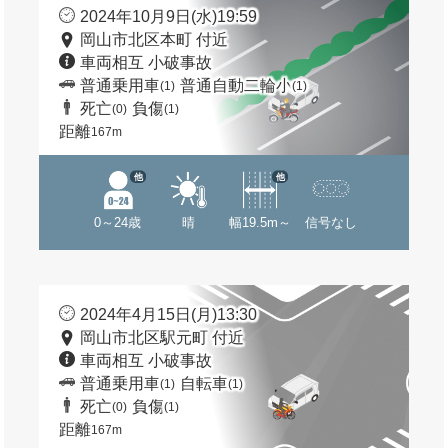
2024年10月9日(水)19:59
岡山市北区本町 付近
車両相互 小破事故
普通乗用車
普通自動二輪小
(1)
(1)
死亡
負傷
(0)
(1)
距離
167m
他
他
0～24歳
晴
幅19.5m～
信号なし
2024年4月15日(月)13:30
岡山市北区駅元町 付近
車両相互 小破事故
普通乗用車
自転車
(1)
(1)
死亡
負傷
(0)
(1)
距離
167m