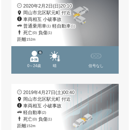
2020年2月2日(日)20:10
岡山市北区駅元町 付近
車両相互 小破事故
普通乗用車
軽自動車
(1)
(1)
死亡
負傷
(0)
(1)
距離
152m
他
0～24歳
晴
信号なし
2019年4月27日(土)00:40
岡山市北区駅元町 付近
車両相互 小破事故
軽自動車
(2)
死亡
負傷
(0)
(1)
距離
152m