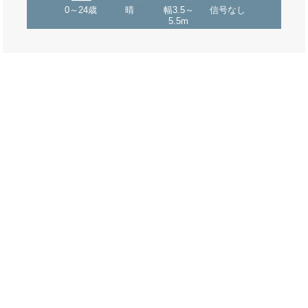
0～24歳
晴
幅3.5～
信号なし
5.5m