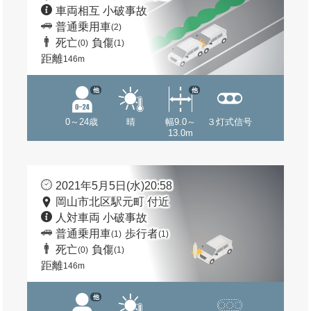
車両相互 小破事故
普通乗用車
(2)
死亡
負傷
(0)
(1)
距離
146m
他
他
0～24歳
晴
幅9.0～
３灯式信号
13.0m
2021年5月5日(水)20:58
岡山市北区駅元町 付近
人対車両 小破事故
普通乗用車
歩行者
(1)
(1)
死亡
負傷
(0)
(1)
距離
146m
他