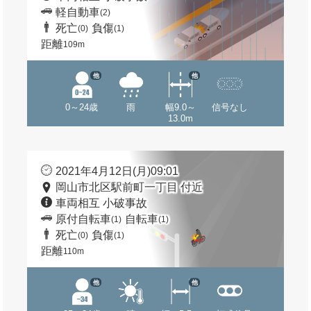
軽自動車
(2)
死亡
負傷
(0)
(1)
距離
109m
他
他
0～24歳
雨
幅9.0～
信号なし
13.0m
2021年4月12日(月)09:01
岡山市北区駅前町一丁目 付近
車両相互 小破事故
原付自転車
自転車
(1)
(1)
死亡
負傷
(0)
(1)
距離
110m
他
他