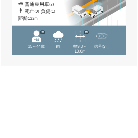
普通乗用車
(2)
死亡
負傷
(0)
(1)
距離
122m
他
他
35～44歳
雨
幅9.0～
信号なし
13.0m