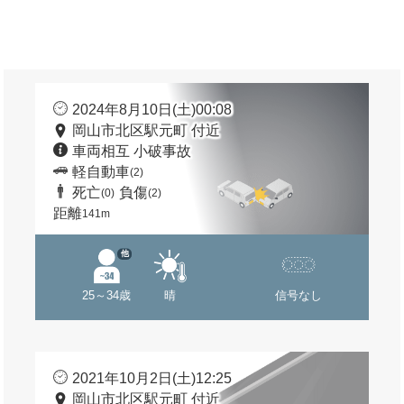
2024年8月10日(土)00:08
岡山市北区駅元町 付近
車両相互 小破事故
軽自動車
(2)
死亡
負傷
(0)
(2)
距離
141m
他
25～34歳
晴
信号なし
2021年10月2日(土)12:25
岡山市北区駅元町 付近