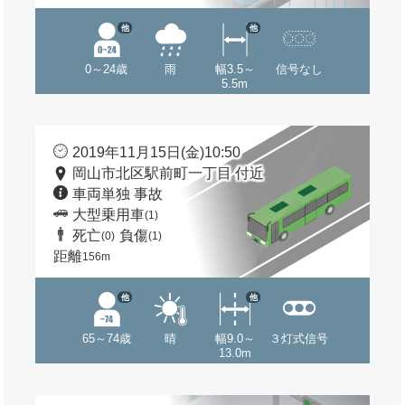
他
他
0～24歳
雨
幅3.5～
信号なし
5.5m
2019年11月15日(金)10:50
岡山市北区駅前町一丁目 付近
車両単独 事故
大型乗用車
(1)
死亡
負傷
(0)
(1)
距離
156m
他
他
65～74歳
晴
幅9.0～
３灯式信号
13.0m