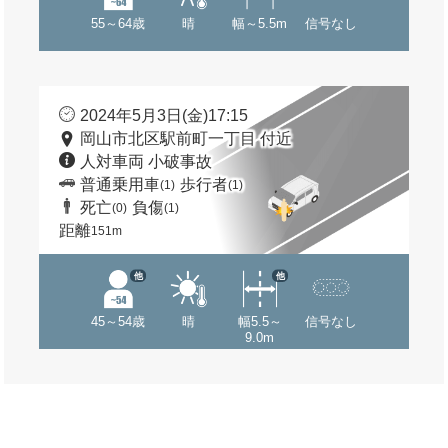
55～64歳
晴
幅～5.5m
信号なし
2024年5月3日(金)17:15
岡山市北区駅前町一丁目 付近
人対車両 小破事故
普通乗用車
歩行者
(1)
(1)
死亡
負傷
(0)
(1)
距離
151m
他
他
45～54歳
晴
幅5.5～
信号なし
9.0m