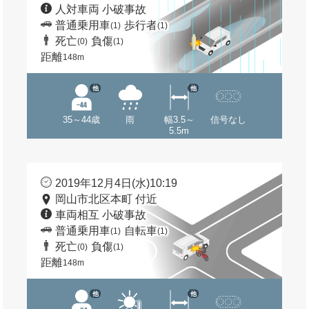
人対車両 小破事故
普通乗用車
歩行者
(1)
(1)
死亡
負傷
(0)
(1)
距離
148m
他
他
35～44歳
雨
幅3.5～
信号なし
5.5m
2019年12月4日(水)10:19
岡山市北区本町 付近
車両相互 小破事故
普通乗用車
自転車
(1)
(1)
死亡
負傷
(0)
(1)
距離
148m
他
他