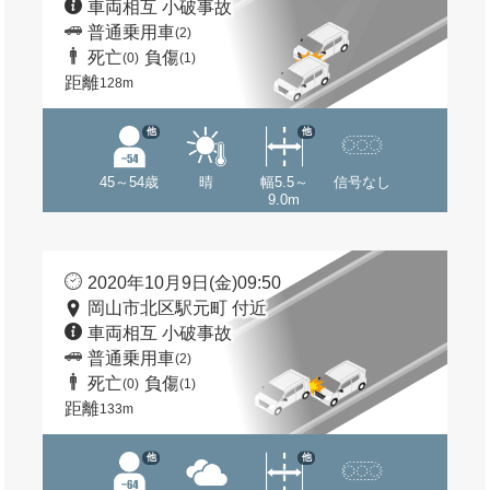
車両相互 小破事故
普通乗用車
(2)
死亡
負傷
(0)
(1)
距離
128m
他
他
45～54歳
晴
幅5.5～
信号なし
9.0m
2020年10月9日(金)09:50
岡山市北区駅元町 付近
車両相互 小破事故
普通乗用車
(2)
死亡
負傷
(0)
(1)
距離
133m
他
他