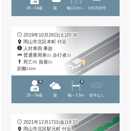
45～54歳
曇
幅13.0m～
３灯式信号
2019年10月26日(土)20:30
岡山市北区本町 付近
人対車両 事故
普通乗用車
歩行者
(1)
(1)
死亡
負傷
(0)
(1)
距離
142m
他
他
25～34歳
曇
幅～3.5m
信号なし
2021年12月17日(金)19:33
岡山市北区駅元町 付近