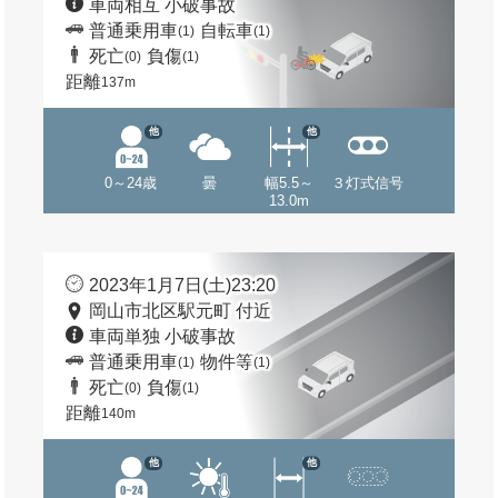
車両相互 小破事故
普通乗用車
自転車
(1)
(1)
死亡
負傷
(0)
(1)
距離
137m
他
他
0～24歳
曇
幅5.5～
３灯式信号
13.0m
2023年1月7日(土)23:20
岡山市北区駅元町 付近
車両単独 小破事故
普通乗用車
物件等
(1)
(1)
死亡
負傷
(0)
(1)
距離
140m
他
他