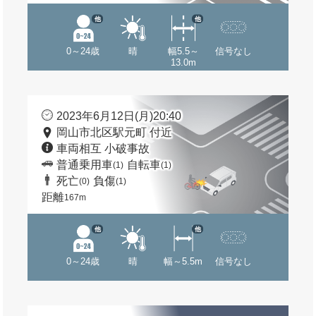
他
他
0～24歳
晴
幅5.5～
信号なし
13.0m
2023年6月12日(月)20:40
岡山市北区駅元町 付近
車両相互 小破事故
普通乗用車
自転車
(1)
(1)
死亡
負傷
(0)
(1)
距離
167m
他
他
0～24歳
晴
幅～5.5m
信号なし