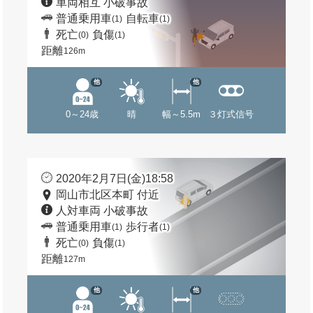
車両相互 小破事故
普通乗用車
自転車
(1)
(1)
死亡
負傷
(0)
(1)
距離
126m
他
他
0～24歳
晴
幅～5.5m
３灯式信号
2020年2月7日(金)18:58
岡山市北区本町 付近
人対車両 小破事故
普通乗用車
歩行者
(1)
(1)
死亡
負傷
(0)
(1)
距離
127m
他
他