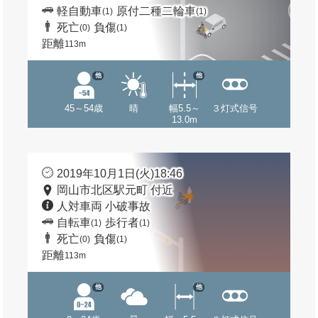
軽自動車
原付二種二輪車
(1)
(1)
死亡
負傷
(0)
(1)
距離
113m
他
他
45～54歳
晴
幅5.5～
３灯式信号
13.0m
2019年10月1日(火)18:46
岡山市北区駅元町 付近
人対車両 小破事故
自転車
歩行者
(1)
(1)
死亡
負傷
(0)
(1)
距離
113m
他
他