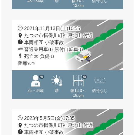
45～54歳
晴
幅9.0～
信号なし
13.0m
2021年11月13日(土)10:55
たつの市揖保川町神戸北山 付近
車両相互 小破事故
普通乗用車
原付自転車
(1)
(1)
死亡
負傷
(0)
(1)
距離
90m
他
他
25～34歳
晴
幅13.0～
信号なし
19.5m
2023年5月5日(金)17:35
たつの市揖保川町神戸北山 付近
車両相互 小破事故