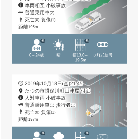
車両相互 小破事故
普通乗用車
(2)
死亡
負傷
(0)
(1)
距離
195m
他
他
0～24歳
晴
幅13.0～
３灯式信号
19.5m
2019年10月18日(金)21:45
たつの市揖保川町山津屋 付近
人対車両 小破事故
普通乗用車
歩行者
(1)
(1)
死亡
負傷
(0)
(1)
距離
197m
他
他