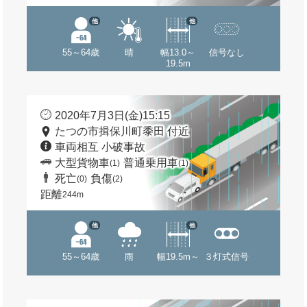
他
他
55～64歳
晴
幅13.0～
信号なし
19.5m
2020年7月3日(金)15:15
たつの市揖保川町黍田 付近
車両相互 小破事故
大型貨物車
普通乗用車
(1)
(1)
死亡
負傷
(0)
(2)
距離
244m
他
他
55～64歳
雨
幅19.5m～
３灯式信号