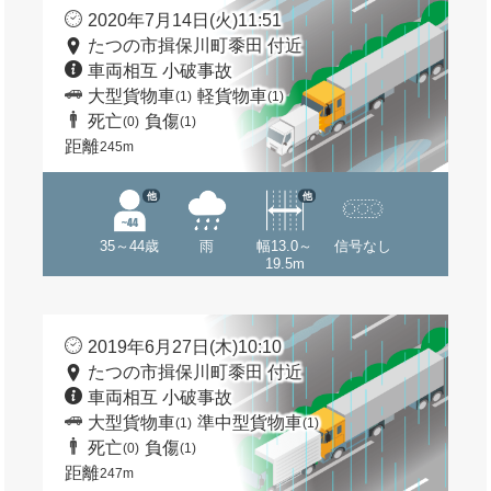
2020年7月14日(火)11:51
たつの市揖保川町黍田 付近
車両相互 小破事故
大型貨物車
軽貨物車
(1)
(1)
死亡
負傷
(0)
(1)
距離
245m
他
他
35～44歳
雨
幅13.0～
信号なし
19.5m
2019年6月27日(木)10:10
たつの市揖保川町黍田 付近
車両相互 小破事故
大型貨物車
準中型貨物車
(1)
(1)
死亡
負傷
(0)
(1)
距離
247m