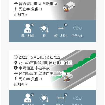
普通乗用車
自転車
(1)
(1)
死亡
負傷
(0)
(1)
距離
78m
他
他
55～64歳
晴
幅～5.5m
信号なし
2021年5月14日(金)17:12
たつの市揖保川町神戸北山 付近
車両相互 中破事故
軽自動車
普通自動二輪小
(1)
(1)
死亡
負傷
(0)
(1)
距離
87m
他
他