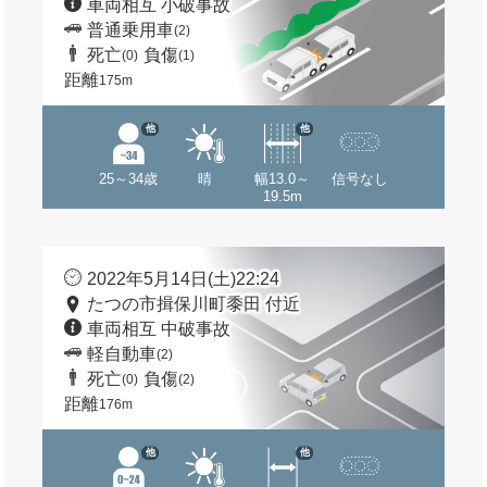
車両相互 小破事故
普通乗用車
(2)
死亡
負傷
(0)
(1)
距離
175m
他
他
25～34歳
晴
幅13.0～
信号なし
19.5m
2022年5月14日(土)22:24
たつの市揖保川町黍田 付近
車両相互 中破事故
軽自動車
(2)
死亡
負傷
(0)
(2)
距離
176m
他
他