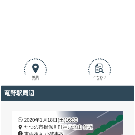
地図
こだわり
で探す
条件
竜野駅周辺
2020年1月18日(土)16:30
たつの市揖保川町神戸北山 付近
車両相互 小破事故