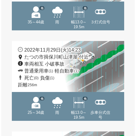
他
他
35～44歳
雨
幅13.0～
３灯式信号
19.5m
2022年11月29日(火)14:23
たつの市揖保川町山津屋 付近
車両相互 小破事故
普通乗用車
軽自動車
(1)
(1)
死亡
負傷
(0)
(1)
距離
256m
他
他
25～34歳
雨
幅13.0～
歩車分式信
19.5m
号