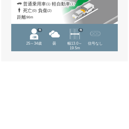
普通乗用車
軽自動車
(1)
(1)
死亡
負傷
(0)
(2)
距離
96m
他
他
25～34歳
曇
幅13.0～
信号なし
19.5m