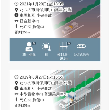
2021年1月29日(金)18:05
たつの市揖保川町山津屋 付近
車両相互 小破事故
軽自動車
(2)
死亡
負傷
(0)
(1)
距離
253m
他
他
35～44歳
晴
幅13.0～
３灯式信号
19.5m
2019年8月27日(火)16:55
たつの市揖保川町山津屋 付近
車両相互 小破事故
中型貨物車
普通乗用車
(1)
(1)
死亡
負傷
(0)
(1)
距離
253m