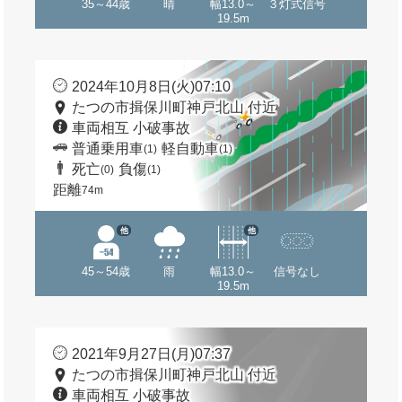
35～44歳
晴
幅13.0～
３灯式信号
19.5m
2024年10月8日(火)07:10
たつの市揖保川町神戸北山 付近
車両相互 小破事故
普通乗用車
軽自動車
(1)
(1)
死亡
負傷
(0)
(1)
距離
74m
他
他
45～54歳
雨
幅13.0～
信号なし
19.5m
2021年9月27日(月)07:37
たつの市揖保川町神戸北山 付近
車両相互 小破事故