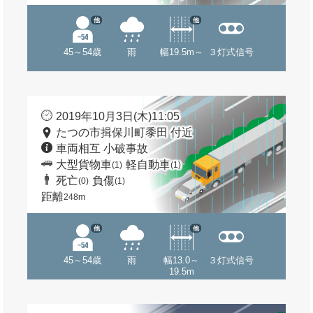
他
他
45～54歳
雨
幅19.5m～
３灯式信号
2019年10月3日(木)11:05
たつの市揖保川町黍田 付近
車両相互 小破事故
大型貨物車
軽自動車
(1)
(1)
死亡
負傷
(0)
(1)
距離
248m
他
他
45～54歳
雨
幅13.0～
３灯式信号
19.5m