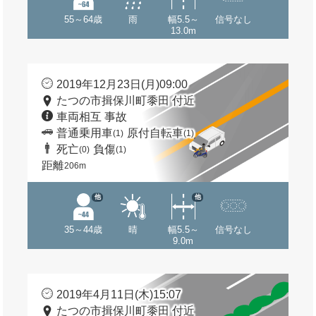
55～64歳
雨
幅5.5～
信号なし
13.0m
2019年12月23日(月)09:00
たつの市揖保川町黍田 付近
車両相互 事故
普通乗用車
原付自転車
(1)
(1)
死亡
負傷
(0)
(1)
距離
206m
他
他
35～44歳
晴
幅5.5～
信号なし
9.0m
2019年4月11日(木)15:07
たつの市揖保川町黍田 付近