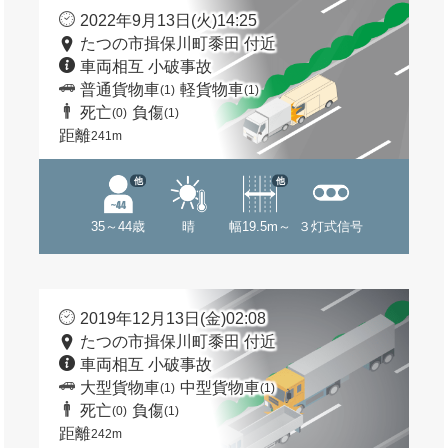
2022年9月13日(火)14:25
たつの市揖保川町黍田 付近
車両相互 小破事故
普通貨物車
軽貨物車
(1)
(1)
死亡
負傷
(0)
(1)
距離
241m
他
他
35～44歳
晴
幅19.5m～
３灯式信号
2019年12月13日(金)02:08
たつの市揖保川町黍田 付近
車両相互 小破事故
大型貨物車
中型貨物車
(1)
(1)
死亡
負傷
(0)
(1)
距離
242m