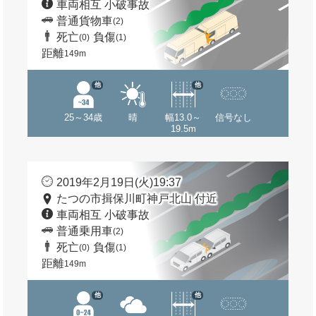
車両相互 小破事故
普通貨物車
(2)
死亡
負傷
(0)
(1)
距離
149m
他
他
25～34歳
晴
幅13.0～
信号なし
19.5m
2019年2月19日(火)19:37
たつの市揖保川町神戸北山 付近
車両相互 小破事故
普通乗用車
(2)
死亡
負傷
(0)
(1)
距離
149m
他
他