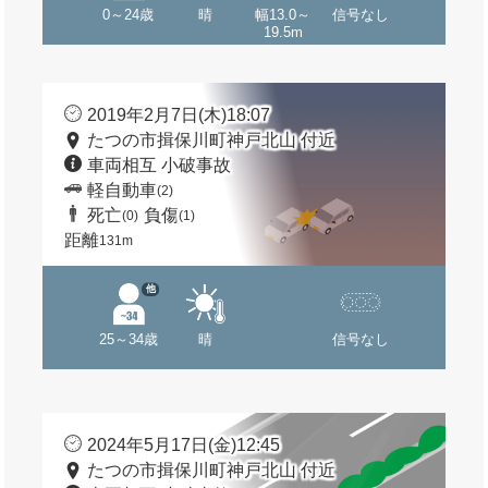
0～24歳
晴
幅13.0～
信号なし
19.5m
2019年2月7日(木)18:07
たつの市揖保川町神戸北山 付近
車両相互 小破事故
軽自動車
(2)
死亡
負傷
(0)
(1)
距離
131m
他
25～34歳
晴
信号なし
2024年5月17日(金)12:45
たつの市揖保川町神戸北山 付近