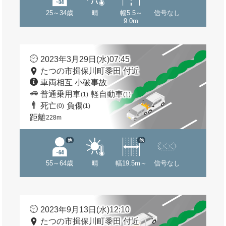
25～34歳
晴
幅5.5～
信号なし
9.0m
2023年3月29日(水)07:45
たつの市揖保川町黍田 付近
車両相互 小破事故
普通乗用車
軽自動車
(1)
(1)
死亡
負傷
(0)
(1)
距離
228m
他
他
55～64歳
晴
幅19.5m～
信号なし
2023年9月13日(水)12:10
たつの市揖保川町黍田 付近