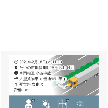
2021年2月18日(木)11:10
たつの市揖保川町神戸北山 付近
車両相互 小破事故
大型貨物車
普通乗用車
(1)
(1)
死亡
負傷
(0)
(1)
距離
110m
他
他