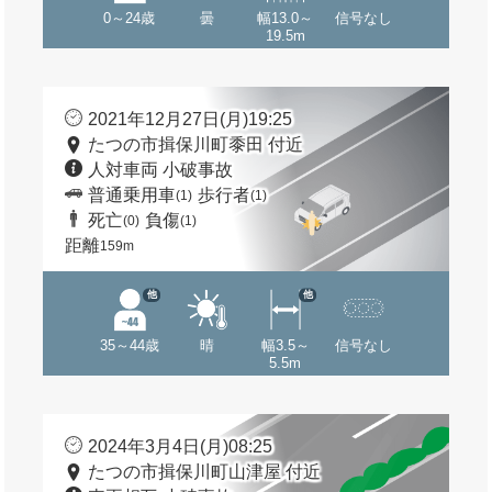
0～24歳
曇
幅13.0～
信号なし
19.5m
2021年12月27日(月)19:25
たつの市揖保川町黍田 付近
人対車両 小破事故
普通乗用車
歩行者
(1)
(1)
死亡
負傷
(0)
(1)
距離
159m
他
他
35～44歳
晴
幅3.5～
信号なし
5.5m
2024年3月4日(月)08:25
たつの市揖保川町山津屋 付近