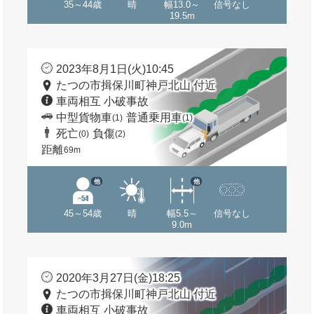
35～44歳
晴
幅13.0～
信号なし
19.5m
2023年8月1日(火)10:45
たつの市揖保川町神戸北山 付近
車両相互 小破事故
中型貨物車
普通乗用車
(1)
(1)
死亡
負傷
(0)
(2)
距離
69m
他
他
45～54歳
晴
幅5.5～
信号なし
9.0m
2020年3月27日(金)18:25
たつの市揖保川町神戸北山 付近
車両相互 小破事故