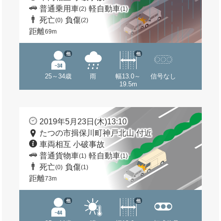
普通乗用車
軽自動車
(2)
(1)
死亡
負傷
(0)
(2)
距離
69m
他
他
25～34歳
雨
幅13.0～
信号なし
19.5m
2019年5月23日(木)13:10
たつの市揖保川町神戸北山 付近
車両相互 小破事故
普通貨物車
軽自動車
(1)
(1)
死亡
負傷
(0)
(1)
距離
73m
他
他