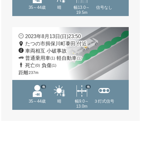
35～44歳
晴
幅13.0～
信号なし
19.5m
2023年8月13日(日)23:50
たつの市揖保川町黍田 付近
車両相互 小破事故
普通乗用車
軽自動車
(1)
(1)
死亡
負傷
(0)
(1)
距離
237m
他
他
35～44歳
晴
幅9.0～
３灯式信号
13.0m