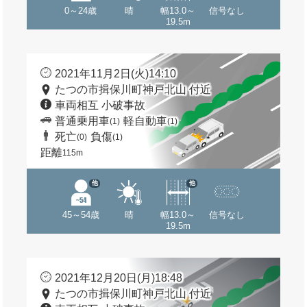
0～24歳
晴
幅13.0～
信号なし
19.5m
2021年11月2日(火)14:10
たつの市揖保川町神戸北山 付近
車両相互 小破事故
普通乗用車
軽自動車
(1)
(1)
死亡
負傷
(0)
(1)
距離
115m
他
他
45～54歳
晴
幅13.0～
信号なし
19.5m
2021年12月20日(月)18:48
たつの市揖保川町神戸北山 付近