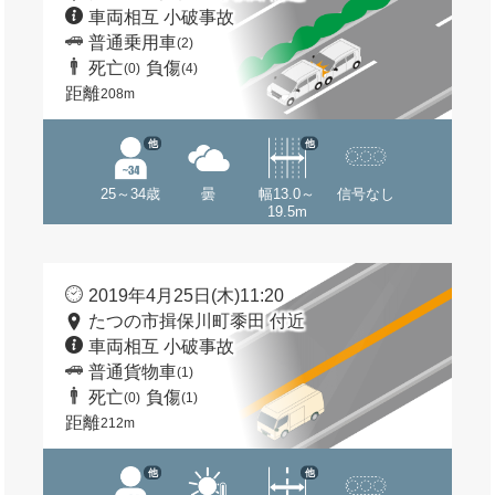
車両相互 小破事故
普通乗用車
(2)
死亡
負傷
(0)
(4)
距離
208m
他
他
25～34歳
曇
幅13.0～
信号なし
19.5m
2019年4月25日(木)11:20
たつの市揖保川町黍田 付近
車両相互 小破事故
普通貨物車
(1)
死亡
負傷
(0)
(1)
距離
212m
他
他