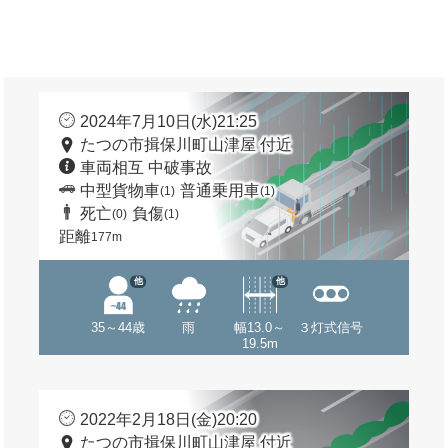
2024年7月10日(水)21:25
たつの市揖保川町山津屋 付近
車両相互 中破事故
中型貨物車
普通乗用車
(1)
(1)
死亡
負傷
(0)
(1)
距離
177m
他
他
35～44歳
雨
幅13.0～
３灯式信号
19.5m
2022年2月18日(金)20:20
たつの市揖保川町山津屋 付近