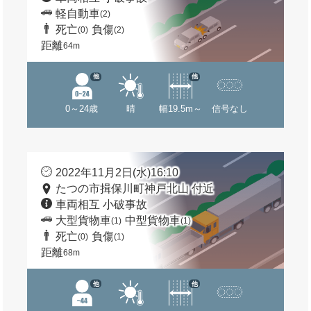
軽自動車
(2)
死亡
負傷
(0)
(2)
距離
64m
他
他
0～24歳
晴
幅19.5m～
信号なし
2022年11月2日(水)16:10
たつの市揖保川町神戸北山 付近
車両相互 小破事故
大型貨物車
中型貨物車
(1)
(1)
死亡
負傷
(0)
(1)
距離
68m
他
他