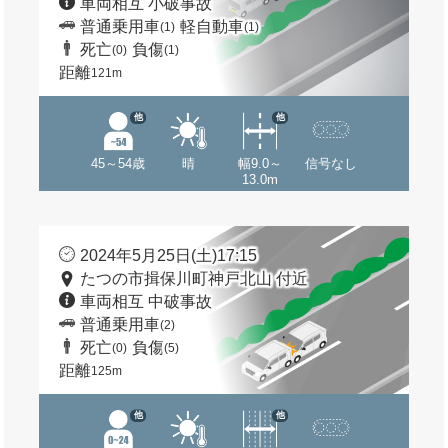
車両相互 小破事故
普通乗用車
軽自動車
(1)
(1)
死亡
負傷
(0)
(1)
距離
121m
他
他
45～54歳
晴
幅9.0～
信号なし
13.0m
2024年5月25日(土)17:15
たつの市揖保川町神戸北山 付近
車両相互 中破事故
普通乗用車
(2)
死亡
負傷
(0)
(5)
距離
125m
他
他