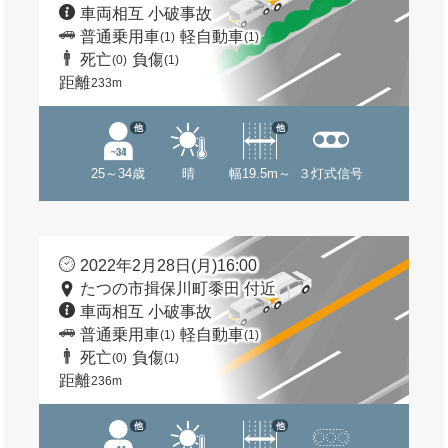
車両相互 小破事故
普通乗用車
軽自動車
(1)
(1)
死亡
負傷
(0)
(1)
距離
233m
他
他
25～34歳
晴
幅19.5m～
３灯式信号
2022年2月28日(月)16:00
たつの市揖保川町黍田 付近
車両相互 小破事故
普通乗用車
軽自動車
(1)
(1)
死亡
負傷
(0)
(1)
距離
236m
他
他