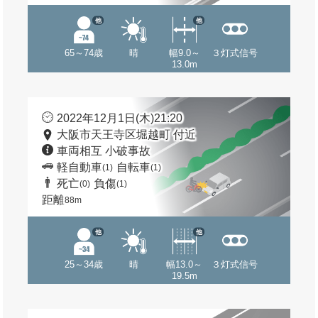
他
他
65～74歳
晴
幅9.0～
３灯式信号
13.0m
2022年12月1日(木)21:20
大阪市天王寺区堀越町 付近
車両相互 小破事故
軽自動車
自転車
(1)
(1)
死亡
負傷
(0)
(1)
距離
88m
他
他
25～34歳
晴
幅13.0～
３灯式信号
19.5m