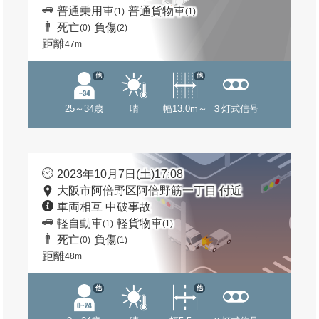
普通乗用車
普通貨物車
(1)
(1)
死亡
負傷
(0)
(2)
距離
47m
他
他
25～34歳
晴
幅13.0m～
３灯式信号
2023年10月7日(土)17:08
大阪市阿倍野区阿倍野筋一丁目 付近
車両相互 中破事故
軽自動車
軽貨物車
(1)
(1)
死亡
負傷
(0)
(1)
距離
48m
他
他