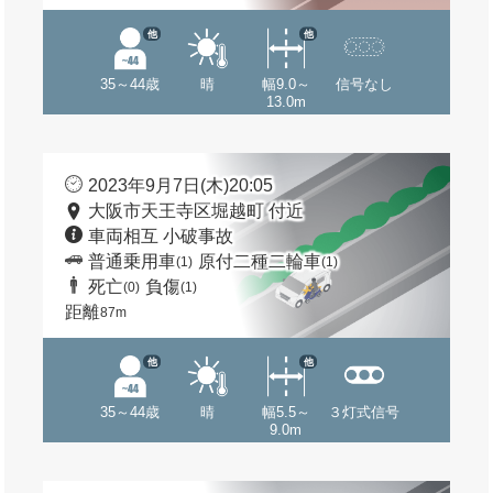
他
他
35～44歳
晴
幅9.0～
信号なし
13.0m
2023年9月7日(木)20:05
大阪市天王寺区堀越町 付近
車両相互 小破事故
普通乗用車
原付二種二輪車
(1)
(1)
死亡
負傷
(0)
(1)
距離
87m
他
他
35～44歳
晴
幅5.5～
３灯式信号
9.0m