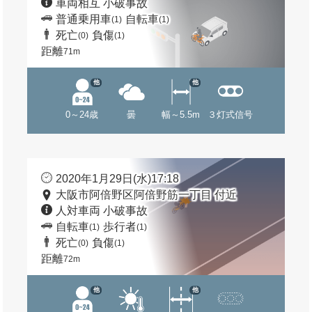
車両相互 小破事故
普通乗用車
自転車
(1)
(1)
死亡
負傷
(0)
(1)
距離
71m
他
他
0～24歳
曇
幅～5.5m
３灯式信号
2020年1月29日(水)17:18
大阪市阿倍野区阿倍野筋一丁目 付近
人対車両 小破事故
自転車
歩行者
(1)
(1)
死亡
負傷
(0)
(1)
距離
72m
他
他