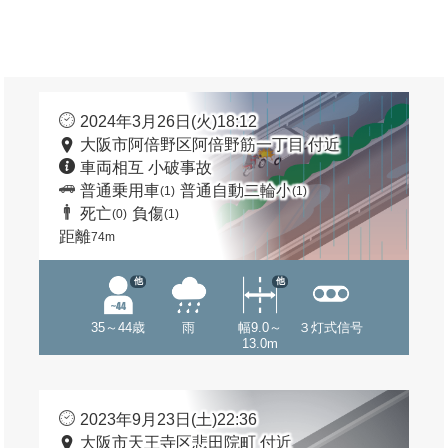
2024年3月26日(火)18:12
大阪市阿倍野区阿倍野筋一丁目 付近
車両相互 小破事故
普通乗用車
普通自動二輪小
(1)
(1)
死亡
負傷
(0)
(1)
距離
74m
他
他
35～44歳
雨
幅9.0～
３灯式信号
13.0m
2023年9月23日(土)22:36
大阪市天王寺区悲田院町 付近