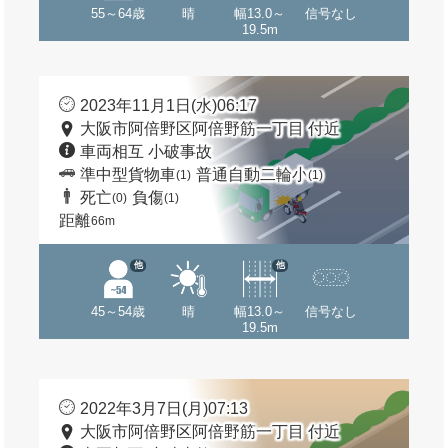
55～64歳
晴
幅13.0～
信号なし
19.5m
2023年11月1日(水)06:17
大阪市阿倍野区阿倍野筋一丁目 付近
車両相互 小破事故
準中型貨物車
普通自動二輪小
(1)
(1)
死亡
負傷
(0)
(1)
距離
66m
他
他
45～54歳
晴
幅13.0～
信号なし
19.5m
2022年3月7日(月)07:13
大阪市阿倍野区阿倍野筋一丁目 付近