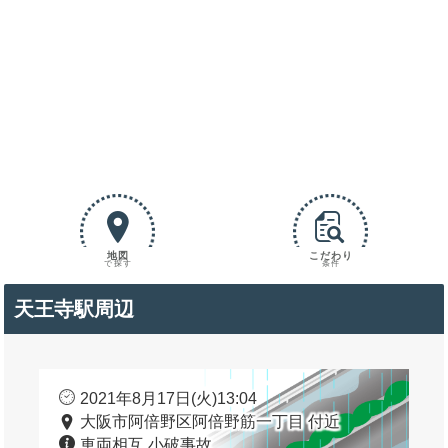
地図
こだわり
で探す
条件
天王寺駅周辺
2021年8月17日(火)13:04
大阪市阿倍野区阿倍野筋一丁目 付近
車両相互 小破事故