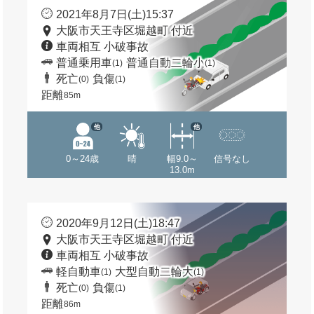
2021年8月7日(土)15:37
大阪市天王寺区堀越町 付近
車両相互 小破事故
普通乗用車
普通自動二輪小
(1)
(1)
死亡
負傷
(0)
(1)
距離
85m
他
他
0～24歳
晴
幅9.0～
信号なし
13.0m
2020年9月12日(土)18:47
大阪市天王寺区堀越町 付近
車両相互 小破事故
軽自動車
大型自動二輪大
(1)
(1)
死亡
負傷
(0)
(1)
距離
86m