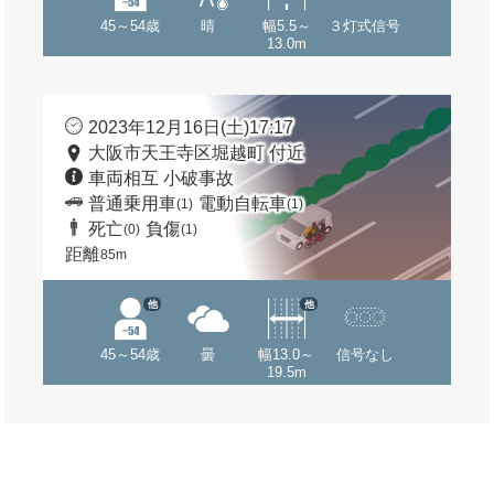
45～54歳
晴
幅5.5～
３灯式信号
13.0m
2023年12月16日(土)17:17
大阪市天王寺区堀越町 付近
車両相互 小破事故
普通乗用車
電動自転車
(1)
(1)
死亡
負傷
(0)
(1)
距離
85m
他
他
45～54歳
曇
幅13.0～
信号なし
19.5m