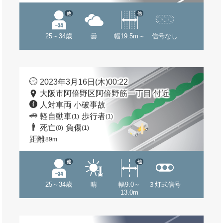
他
他
25～34歳
曇
幅19.5m～
信号なし
2023年3月16日(木)00:22
大阪市阿倍野区阿倍野筋一丁目 付近
人対車両 小破事故
軽自動車
歩行者
(1)
(1)
死亡
負傷
(0)
(1)
距離
89m
他
他
25～34歳
晴
幅9.0～
３灯式信号
13.0m