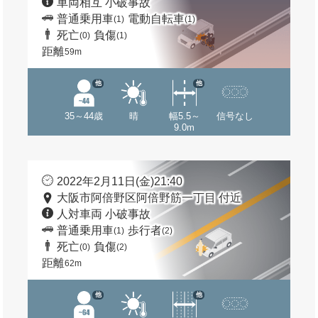
車両相互 小破事故
普通乗用車
電動自転車
(1)
(1)
死亡
負傷
(0)
(1)
距離
59m
他
他
35～44歳
晴
幅5.5～
信号なし
9.0m
2022年2月11日(金)21:40
大阪市阿倍野区阿倍野筋一丁目 付近
人対車両 小破事故
普通乗用車
歩行者
(1)
(2)
死亡
負傷
(0)
(2)
距離
62m
他
他