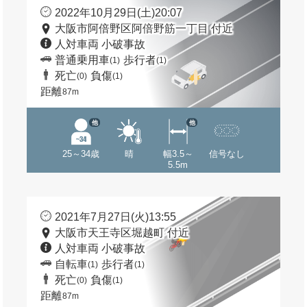
2022年10月29日(土)20:07
大阪市阿倍野区阿倍野筋一丁目 付近
人対車両 小破事故
普通乗用車
歩行者
(1)
(1)
死亡
負傷
(0)
(1)
距離
87m
他
他
25～34歳
晴
幅3.5～
信号なし
5.5m
2021年7月27日(火)13:55
大阪市天王寺区堀越町 付近
人対車両 小破事故
自転車
歩行者
(1)
(1)
死亡
負傷
(0)
(1)
距離
87m