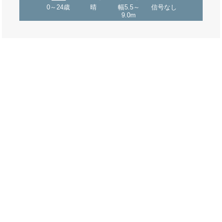
0～24歳
晴
幅5.5～
信号なし
9.0m