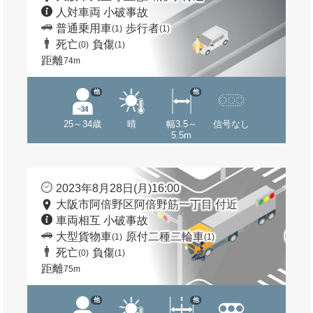
人対車両 小破事故
普通乗用車
歩行者
(1)
(1)
死亡
負傷
(0)
(1)
距離
74m
他
他
25～34歳
晴
幅3.5～
信号なし
5.5m
2023年8月28日(月)16:00
大阪市阿倍野区阿倍野筋一丁目 付近
車両相互 小破事故
大型貨物車
原付二種二輪車
(1)
(1)
死亡
負傷
(0)
(1)
距離
75m
他
他