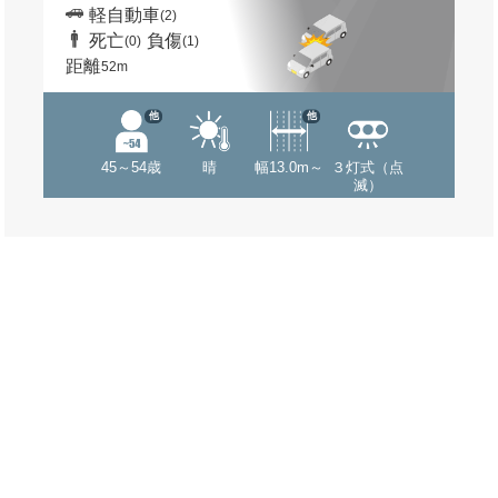
軽自動車
(2)
死亡
負傷
(0)
(1)
距離
52m
他
他
45～54歳
晴
幅13.0m～
３灯式（点
滅）