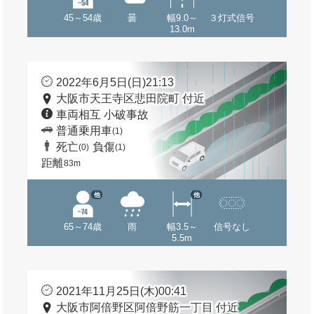
45～54歳
曇
幅9.0～
３灯式信号
13.0m
2022年6月5日(日)21:13
大阪市天王寺区悲田院町 付近
車両相互 小破事故
普通乗用車
(1)
死亡
負傷
(0)
(1)
距離
83m
他
他
65～74歳
雨
幅3.5～
信号なし
5.5m
2021年11月25日(木)00:41
大阪市阿倍野区阿倍野筋一丁目 付近