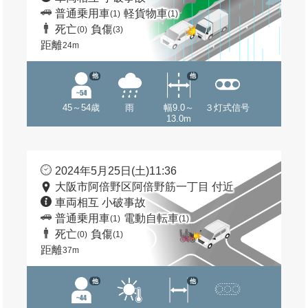
普通乗用車
軽貨物車
(1)
(1)
死亡
負傷
(0)
(3)
距離
24m
他
他
45～54歳
雨
幅9.0～
３灯式信号
13.0m
2024年5月25日(土)11:36
大阪市阿倍野区阿倍野筋一丁目 付近
車両相互 小破事故
普通乗用車
電動自転車
(1)
(1)
死亡
負傷
(0)
(1)
距離
37m
他
他