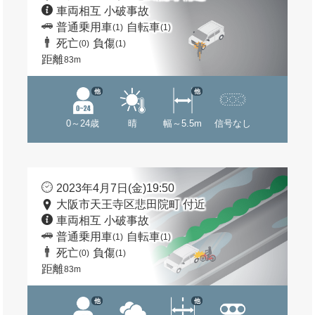
車両相互 小破事故
普通乗用車
自転車
(1)
(1)
死亡
負傷
(0)
(1)
距離
83m
他
他
0～24歳
晴
幅～5.5m
信号なし
2023年4月7日(金)19:50
大阪市天王寺区悲田院町 付近
車両相互 小破事故
普通乗用車
自転車
(1)
(1)
死亡
負傷
(0)
(1)
距離
83m
他
他