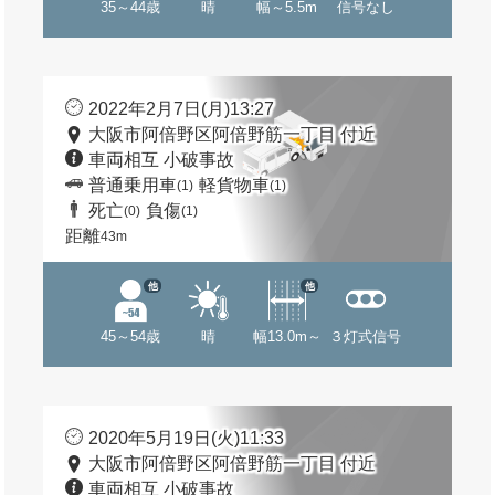
35～44歳
晴
幅～5.5m
信号なし
2022年2月7日(月)13:27
大阪市阿倍野区阿倍野筋一丁目 付近
車両相互 小破事故
普通乗用車
軽貨物車
(1)
(1)
死亡
負傷
(0)
(1)
距離
43m
他
他
45～54歳
晴
幅13.0m～
３灯式信号
2020年5月19日(火)11:33
大阪市阿倍野区阿倍野筋一丁目 付近
車両相互 小破事故