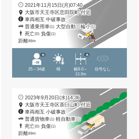
2021年11月15日(月)07:40
大阪市天王寺区悲田院町 付近
車両相互 中破事故
普通乗用車
大型自動二輪小
(1)
(1)
死亡
負傷
(0)
(1)
距離
88m
他
他
25～34歳
晴
幅9.0～
信号なし
13.0m
2023年9月20日(水)14:36
大阪市天王寺区茶臼山町 付近
車両相互 小破事故
普通貨物車
軽自動車
(1)
(1)
死亡
負傷
(0)
(1)
距離
89m