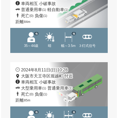
車両相互 小破事故
普通乗用車
軽自動車
(1)
(1)
死亡
負傷
(0)
(1)
距離
84m
他
他
35～44歳
晴
幅～3.5m
３灯式信号
2024年8月11日(日)10:28
大阪市天王寺区堀越町 付近
車両相互 小破事故
大型乗用車
普通乗用車
(1)
(1)
死亡
負傷
(0)
(1)
距離
85m
他
他