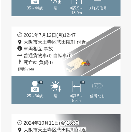
35～44歳
晴
幅5.5～
３灯式信号
13.0m
2021年7月12日(月)12:47
大阪市天王寺区悲田院町 付近
車両相互 事故
普通貨物車
自転車
(1)
(1)
死亡
負傷
(0)
(1)
距離
76m
他
他
25～34歳
晴
幅3.5～
信号なし
5.5m
2024年10月11日(金)18:30
大阪市天王寺区悲田院町 付近