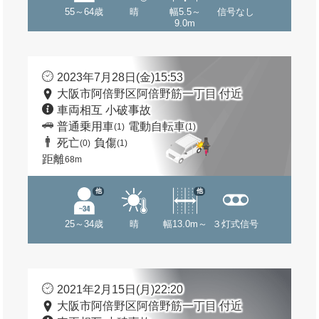
55～64歳
晴
幅5.5～
信号なし
9.0m
2023年7月28日(金)15:53
大阪市阿倍野区阿倍野筋一丁目 付近
車両相互 小破事故
普通乗用車
電動自転車
(1)
(1)
死亡
負傷
(0)
(1)
距離
68m
他
他
25～34歳
晴
幅13.0m～
３灯式信号
2021年2月15日(月)22:20
大阪市阿倍野区阿倍野筋一丁目 付近