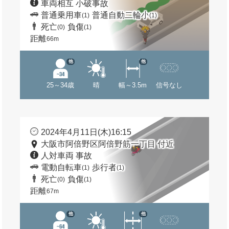
車両相互 小破事故
普通乗用車
普通自動二輪小
(1)
(1)
死亡
負傷
(0)
(1)
距離
66m
他
他
25～34歳
晴
幅～3.5m
信号なし
2024年4月11日(木)16:15
大阪市阿倍野区阿倍野筋一丁目 付近
人対車両 事故
電動自転車
歩行者
(1)
(1)
死亡
負傷
(0)
(1)
距離
67m
他
他