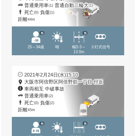
普通乗用車
普通自動二輪大
(1)
(1)
死亡
負傷
(0)
(1)
距離
44m
他
他
25～34歳
晴
幅5.5～
３灯式信号
13.0m
2021年2月24日(水)15:10
大阪市阿倍野区阿倍野筋一丁目 付近
車両相互 中破事故
普通乗用車
(2)
死亡
負傷
(0)
(2)
距離
45m
他
他