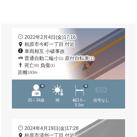
2022年2月4日(金)17:16
柏原市今町一丁目 付近
車両相互 小破事故
普通自動二輪小
原付自転車
(1)
(1)
死亡
負傷
(0)
(1)
距離
193m
他
他
25～34歳
晴
幅3.5～
信号なし
5.5m
2024年4月19日(金)17:28
柏原市清州一丁目 付近