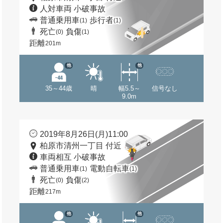
人対車両 小破事故
普通乗用車
歩行者
(1)
(1)
死亡
負傷
(0)
(1)
距離
201m
他
他
35～44歳
晴
幅5.5～
信号なし
9.0m
2019年8月26日(月)11:00
柏原市清州一丁目 付近
車両相互 小破事故
普通乗用車
電動自転車
(1)
(1)
死亡
負傷
(0)
(2)
距離
217m
他
他