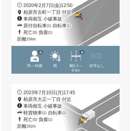
2020年2月7日(金)12:50
柏原市古町一丁目 付近
車両相互 小破事故
原付自転車
自転車
(1)
(1)
死亡
負傷
(0)
(1)
距離
258m
他
他
35～44歳
晴
幅5.5～
信号なし
9.0m
2023年7月10日(月)17:45
柏原市大正一丁目 付近
車両相互 小破事故
軽貨物車
自転車
(1)
(1)
死亡
負傷
(0)
(1)
距離
262m