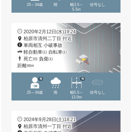
25～34歳
晴
幅3.5～
信号なし
5.5m
2020年2月12日(水)19:24
柏原市清州二丁目 付近
車両相互 小破事故
軽自動車
自転車
(1)
(1)
死亡
負傷
(0)
(1)
距離
98m
他
他
25～34歳
雨
幅5.5～
信号なし
13.0m
2024年9月28日(土)18:21
柏原市清州一丁目 付近