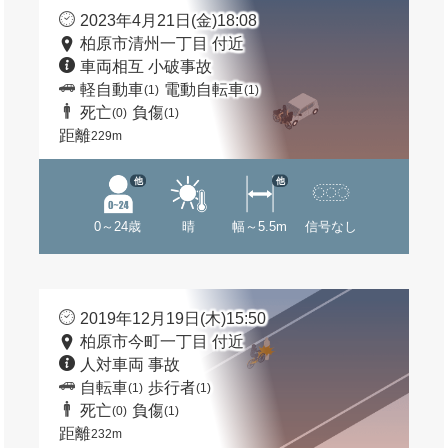
2023年4月21日(金)18:08
柏原市清州一丁目 付近
車両相互 小破事故
軽自動車
電動自転車
(1)
(1)
死亡
負傷
(0)
(1)
距離
229m
他
他
0～24歳
晴
幅～5.5m
信号なし
2019年12月19日(木)15:50
柏原市今町一丁目 付近
人対車両 事故
自転車
歩行者
(1)
(1)
死亡
負傷
(0)
(1)
距離
232m