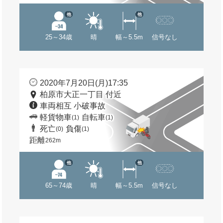
他
他
25～34歳
晴
幅～5.5m
信号なし
2020年7月20日(月)17:35
柏原市大正一丁目 付近
車両相互 小破事故
軽貨物車
自転車
(1)
(1)
死亡
負傷
(0)
(1)
距離
262m
他
他
65～74歳
晴
幅～5.5m
信号なし