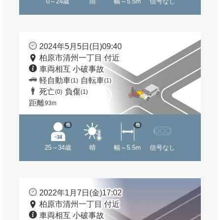
0～24歳
雨
幅～5.5m
信号なし
2024年5月5日(日)09:40
柏原市清州一丁目 付近
車両相互 小破事故
軽自動車
自転車
(1)
(1)
死亡
負傷
(0)
(1)
距離
93m
他
他
25～34歳
晴
幅～5.5m
信号なし
2022年1月7日(金)17:02
柏原市清州一丁目 付近
車両相互 小破事故