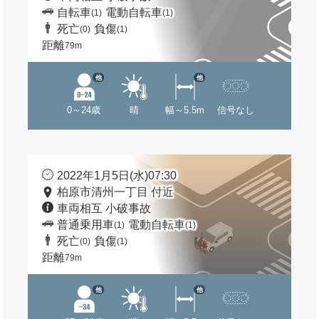
自転車
電動自転車
(1)
(1)
死亡
負傷
(0)
(1)
距離
79m
他
他
0～24歳
晴
幅～5.5m
信号なし
2022年1月5日(水)07:30
柏原市清州一丁目 付近
車両相互 小破事故
普通乗用車
電動自転車
(1)
(1)
死亡
負傷
(0)
(1)
距離
79m
他
他