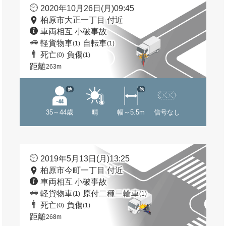
2020年10月26日(月)09:45
柏原市大正一丁目 付近
車両相互 小破事故
軽貨物車
自転車
(1)
(1)
死亡
負傷
(0)
(1)
距離
263m
他
他
35～44歳
晴
幅～5.5m
信号なし
2019年5月13日(月)13:25
柏原市今町一丁目 付近
車両相互 小破事故
軽貨物車
原付二種二輪車
(1)
(1)
死亡
負傷
(0)
(1)
距離
268m