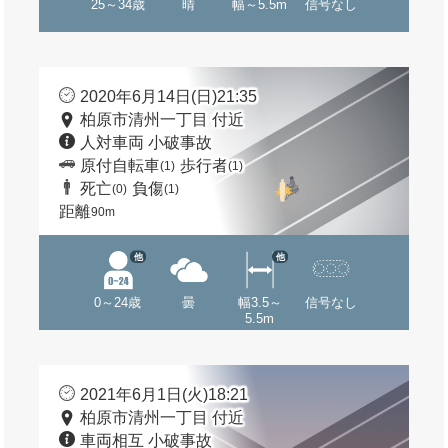
25～34歳
晴
幅～5.5m
信号なし
2020年6月14日(日)21:35
柏原市清州一丁目 付近
人対車両 小破事故
原付自転車
歩行者
(1)
(1)
死亡
負傷
(0)
(1)
距離
90m
他
他
0～24歳
曇
幅3.5～
信号なし
5.5m
2021年6月1日(火)18:21
柏原市清州一丁目 付近
車両相互 小破事故