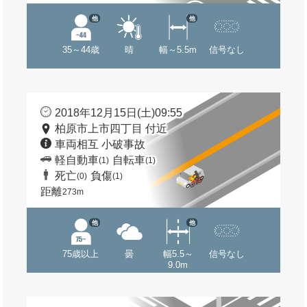
他
他
35～44歳
晴
幅～5.5m
信号なし
2018年12月15日(土)09:55
柏原市上市四丁目 付近
車両相互 小破事故
軽自動車
自転車
(1)
(1)
死亡
負傷
(0)
(1)
距離
273m
他
他
75歳以上
曇
幅5.5～
信号なし
9.0m