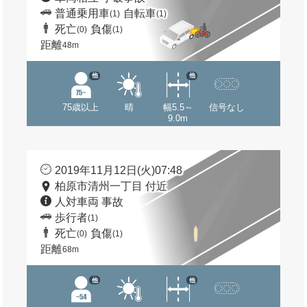
普通乗用車
自転車
(1)
(1)
死亡
負傷
(0)
(1)
距離
48m
他
他
75歳以上
晴
幅5.5～
信号なし
9.0m
2019年11月12日(火)07:48
柏原市清州一丁目 付近
人対車両 事故
歩行者
(1)
死亡
負傷
(0)
(1)
距離
68m
他
他