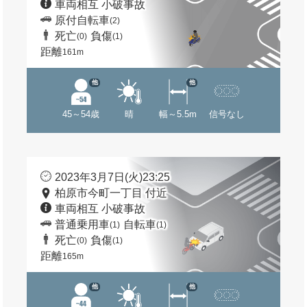
車両相互 小破事故
原付自転車
(2)
死亡
負傷
(0)
(1)
距離
161m
他
他
45～54歳
晴
幅～5.5m
信号なし
2023年3月7日(火)23:25
柏原市今町一丁目 付近
車両相互 小破事故
普通乗用車
自転車
(1)
(1)
死亡
負傷
(0)
(1)
距離
165m
他
他