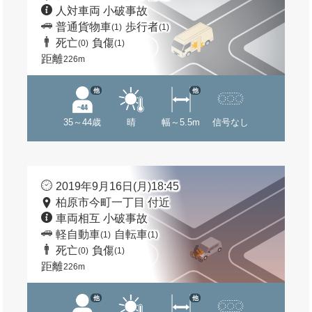
人対車両 小破事故
普通貨物車
歩行者
(1)
(1)
死亡
負傷
(0)
(1)
距離
226m
他
他
35～44歳
晴
幅～5.5m
信号なし
2019年9月16日(月)18:45
柏原市今町一丁目 付近
車両相互 小破事故
軽自動車
自転車
(1)
(1)
死亡
負傷
(0)
(1)
距離
226m
他
他