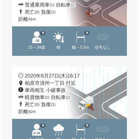
普通乗用車
自転車
(1)
(1)
死亡
負傷
(0)
(1)
距離
91m
他
他
25～34歳
晴
幅～5.5m
信号なし
2020年8月27日(木)16:17
柏原市清州一丁目 付近
車両相互 小破事故
軽貨物車
自転車
(1)
(1)
死亡
負傷
(0)
(1)
距離
92m
他
他