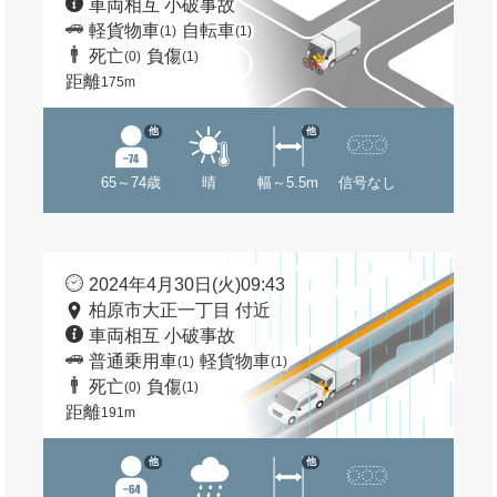
車両相互 小破事故
軽貨物車
自転車
(1)
(1)
死亡
負傷
(0)
(1)
距離
175m
他
他
65～74歳
晴
幅～5.5m
信号なし
2024年4月30日(火)09:43
柏原市大正一丁目 付近
車両相互 小破事故
普通乗用車
軽貨物車
(1)
(1)
死亡
負傷
(0)
(1)
距離
191m
他
他