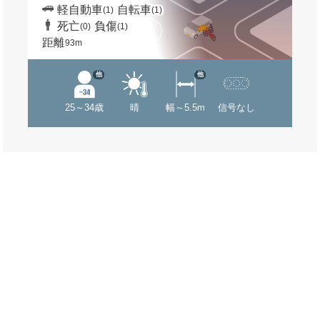
軽自動車
自転車
(1)
(1)
死亡
負傷
(0)
(1)
距離
93m
他
他
25～34歳
晴
幅～5.5m
信号なし