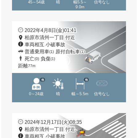
45～54歳
晴
幅5.5～
信号なし
9.0m
2022年4月8日(金)01:41
柏原市清州一丁目 付近
車両相互 小破事故
普通乗用車
原付自転車
(1)
(1)
死亡
負傷
(0)
(1)
距離
77m
他
他
0～24歳
晴
幅～5.5m
信号なし
2024年12月17日(火)08:35
柏原市清州一丁目 付近
車両相互 小破事故