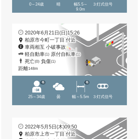
0～24歳
晴
幅5.5～
３灯式信号
9.0m
2020年6月21日(日)15:26
柏原市今町一丁目 付近
車両相互 小破事故
軽自動車
原付自転車
(1)
(1)
死亡
負傷
(0)
(1)
距離
148m
他
他
25～34歳
曇
幅～5.5m
３灯式信号
2022年5月5日(木)09:50
柏原市上市一丁目 付近