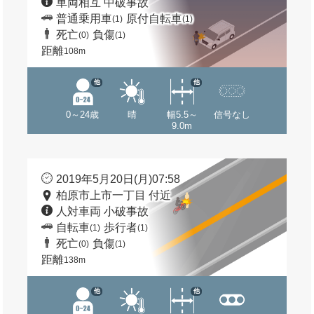
車両相互 中破事故
普通乗用車
原付自転車
(1)
(1)
死亡
負傷
(0)
(1)
距離
108m
他
他
0～24歳
晴
幅5.5～
信号なし
9.0m
2019年5月20日(月)07:58
柏原市上市一丁目 付近
人対車両 小破事故
自転車
歩行者
(1)
(1)
死亡
負傷
(0)
(1)
距離
138m
他
他