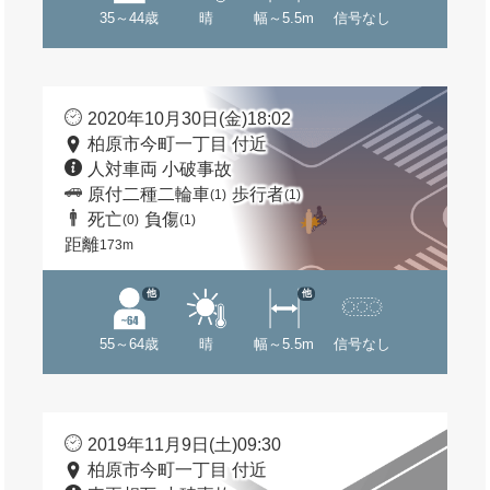
35～44歳
晴
幅～5.5m
信号なし
2020年10月30日(金)18:02
柏原市今町一丁目 付近
人対車両 小破事故
原付二種二輪車
歩行者
(1)
(1)
死亡
負傷
(0)
(1)
距離
173m
他
他
55～64歳
晴
幅～5.5m
信号なし
2019年11月9日(土)09:30
柏原市今町一丁目 付近