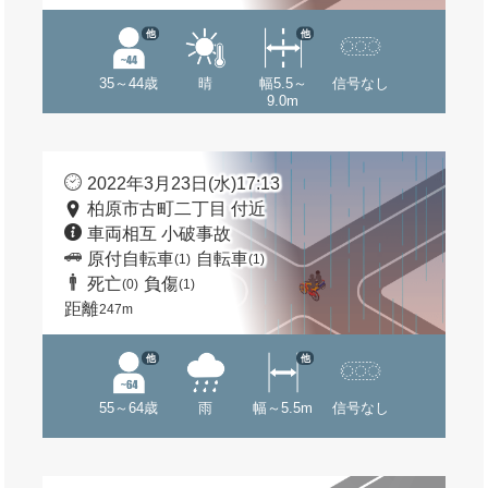
他
他
35～44歳
晴
幅5.5～
信号なし
9.0m
2022年3月23日(水)17:13
柏原市古町二丁目 付近
車両相互 小破事故
原付自転車
自転車
(1)
(1)
死亡
負傷
(0)
(1)
距離
247m
他
他
55～64歳
雨
幅～5.5m
信号なし