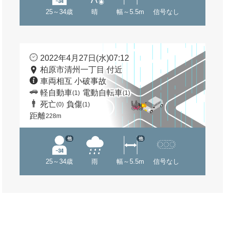
25～34歳
晴
幅～5.5m
信号なし
2022年4月27日(水)07:12
柏原市清州一丁目 付近
車両相互 小破事故
軽自動車
電動自転車
(1)
(1)
死亡
負傷
(0)
(1)
距離
228m
他
他
25～34歳
雨
幅～5.5m
信号なし