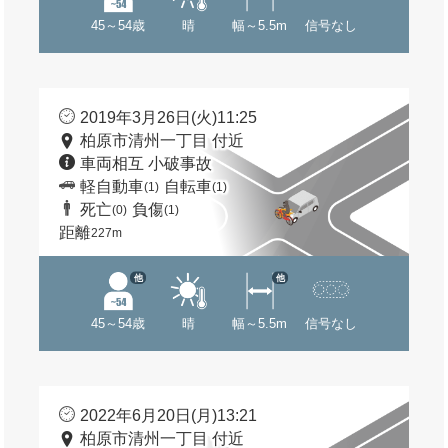
45～54歳
晴
幅～5.5m
信号なし
2019年3月26日(火)11:25
柏原市清州一丁目 付近
車両相互 小破事故
軽自動車
自転車
(1)
(1)
死亡
負傷
(0)
(1)
距離
227m
他
他
45～54歳
晴
幅～5.5m
信号なし
2022年6月20日(月)13:21
柏原市清州一丁目 付近