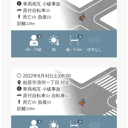
車両相互 小破事故
原付自転車
(2)
死亡
負傷
(0)
(2)
距離
228m
他
他
65～74歳
晴
幅～5.5m
信号なし
2022年6月4日(土)08:00
柏原市清州一丁目 付近
車両相互 小破事故
原付自転車
自転車
(1)
(1)
死亡
負傷
(0)
(2)
距離
228m
他
他