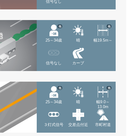
信号なし
他
他
近
25～34歳
晴
幅19.5m～
信号なし
カーブ
他
他
25～34歳
晴
幅9.0～
13.0m
３灯式信号
交差点付近
市町村道