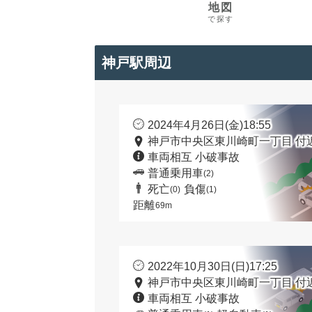
地図
で探す
神戸駅周辺
2024年4月26日(金)18:55
神戸市中央区東川崎町一丁目 付
車両相互 小破事故
普通乗用車
(2)
死亡
負傷
(0)
(1)
距離
69m
2022年10月30日(日)17:25
神戸市中央区東川崎町一丁目 付
車両相互 小破事故