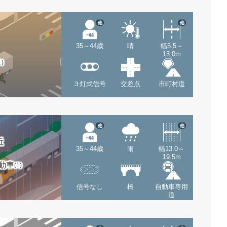
他
他
35～44歳
晴
幅5.5～
13.0m
1)
３灯式信号
交差点
市町村道
他
他
近
35～44歳
雨
幅13.0～
19.5m
動車
(1)
信号なし
橋
自動車専用
道