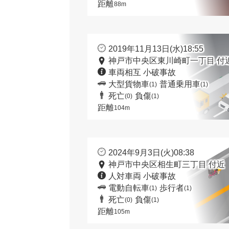
距離
88m
2019年11月13日(水)18:55
神戸市中央区東川崎町一丁目 付
車両相互 小破事故
大型貨物車
普通乗用車
(1)
(1)
死亡
負傷
(0)
(1)
距離
104m
2024年9月3日(火)08:38
神戸市中央区相生町三丁目 付近
人対車両 小破事故
電動自転車
歩行者
(1)
(1)
死亡
負傷
(0)
(1)
距離
105m