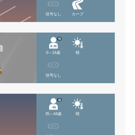
信号なし
カーブ
他
近
0～24歳
晴
信号なし
他
35～44歳
晴