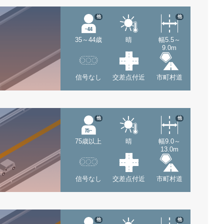
他
他
35～44歳
晴
幅5.5～
9.0m
信号なし
交差点付近
市町村道
他
他
75歳以上
晴
幅9.0～
13.0m
信号なし
交差点付近
市町村道
他
他