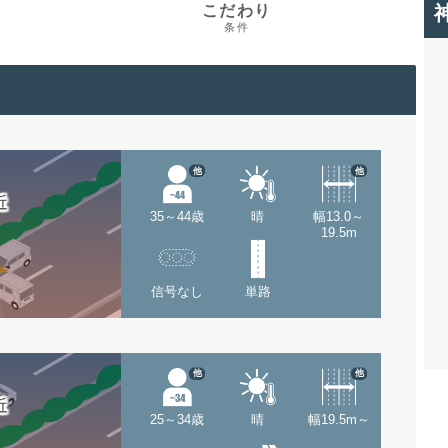
こだわり
条件
他
他
近
35～44歳
晴
幅13.0～
19.5m
信号なし
単路
他
他
近
25～34歳
晴
幅19.5m～