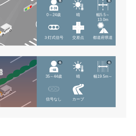
他
他
0～24歳
晴
幅5.5～
13.0m
３灯式信号
交差点
都道府県道
他
他
近
35～44歳
晴
幅19.5m～
信号なし
カーブ