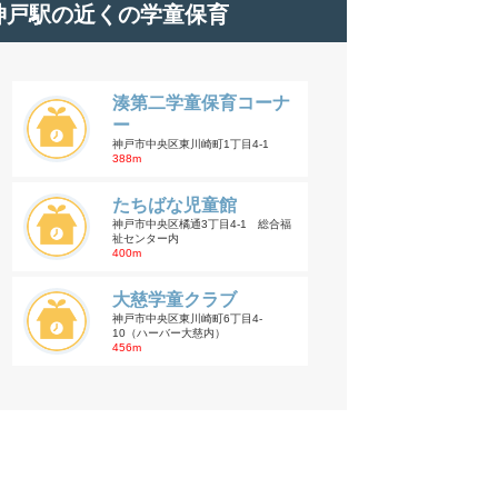
神戸駅の近くの学童保育
湊第二学童保育コーナ
ー
神戸市中央区東川崎町1丁目4-1
388m
たちばな児童館
神戸市中央区橘通3丁目4-1 総合福
祉センター内
400m
大慈学童クラブ
神戸市中央区東川崎町6丁目4-
10（ハーバー大慈内）
456m