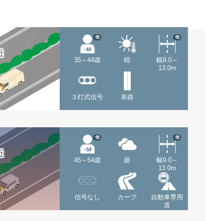
他
他
近
35～44歳
晴
幅9.0～
13.0m
３灯式信号
単路
他
他
近
45～54歳
曇
幅9.0～
13.0m
信号なし
カーブ
自動車専用
道