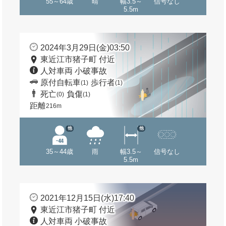
55～64歳
晴
幅3.5～
信号なし
5.5m
2024年3月29日(金)03:50
東近江市猪子町 付近
人対車両 小破事故
原付自転車
歩行者
(1)
(1)
死亡
負傷
(0)
(1)
距離
216m
他
他
35～44歳
雨
幅3.5～
信号なし
5.5m
2021年12月15日(水)17:40
東近江市猪子町 付近
人対車両 小破事故