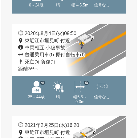
0～24歳
晴
幅～5.5m
信号なし
2020年8月4日(火)09:50
東近江市垣見町 付近
車両相互 小破事故
普通乗用車
原付自転車
(1)
(1)
死亡
負傷
(0)
(1)
距離
265m
他
他
35～44歳
晴
幅5.5～
信号なし
9.0m
2021年2月25日(木)16:20
東近江市垣見町 付近