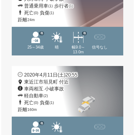
普通乗用車
歩行者
(1)
(1)
死亡
負傷
(0)
(1)
距離
24m
他
他
25～34歳
晴
幅9.0～
信号なし
13.0m
2020年4月11日(土)20:55
東近江市垣見町 付近
車両相互 小破事故
軽自動車
(2)
死亡
負傷
(0)
(1)
距離
160m
他