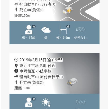
軽自動車
歩行者
(1)
(1)
死亡
負傷
(0)
(1)
距離
170m
他
他
65～74歳
曇
幅～5.5m
信号なし
2019年2月15日(金)19:55
東近江市垣見町 付近
車両相互 小破事故
軽自動車
原付自転車
(1)
(1)
死亡
負傷
(0)
(1)
距離
187m
他