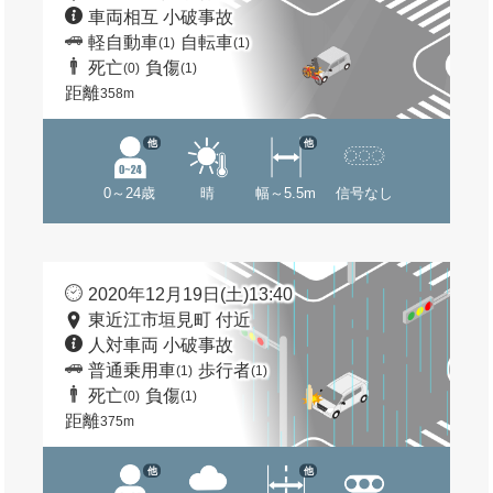
車両相互 小破事故
軽自動車
自転車
(1)
(1)
死亡
負傷
(0)
(1)
距離
358m
他
他
0～24歳
晴
幅～5.5m
信号なし
2020年12月19日(土)13:40
東近江市垣見町 付近
人対車両 小破事故
普通乗用車
歩行者
(1)
(1)
死亡
負傷
(0)
(1)
距離
375m
他
他