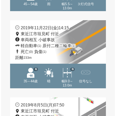
45～54歳
雨
幅5.5～
３灯式信号
13.0m
2019年11月22日(金)14:15
東近江市垣見町 付近
車両相互 小破事故
軽自動車
原付二種二輪車
(1)
(1)
死亡
負傷
(0)
(1)
距離
233m
他
他
35～44歳
晴
幅9.0～
信号なし
13.0m
2019年8月5日(月)07:50
東近江市垣見町 付近