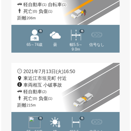
軽自動車
自転車
(1)
(1)
死亡
負傷
(0)
(1)
距離
206m
他
他
65～74歳
曇
幅5.5～
信号なし
9.0m
2021年7月13日(火)16:50
東近江市垣見町 付近
車両相互 小破事故
軽自動車
(2)
死亡
負傷
(0)
(1)
距離
215m
他
他