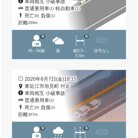
車両相互 小破事故
普通乗用車
軽自動車
(1)
(1)
死亡
負傷
(0)
(1)
距離
269m
他
他
45～54歳
曇
幅3.5～
信号なし
5.5m
2020年8月7日(金)18:15
東近江市垣見町 付近
車両相互 小破事故
普通乗用車
(2)
死亡
負傷
(0)
(2)
距離
307m
他
他