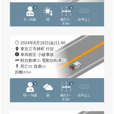
他
他
0～24歳
晴
幅5.5～
信号なし
9.0m
2024年8月16日(金)11:40
東近江市林町 付近
車両相互 小破事故
軽自動車
電動自転車
(1)
(1)
死亡
負傷
(0)
(1)
距離
431m
他
他
65～74歳
曇
幅5.5～
信号なし
9.0m