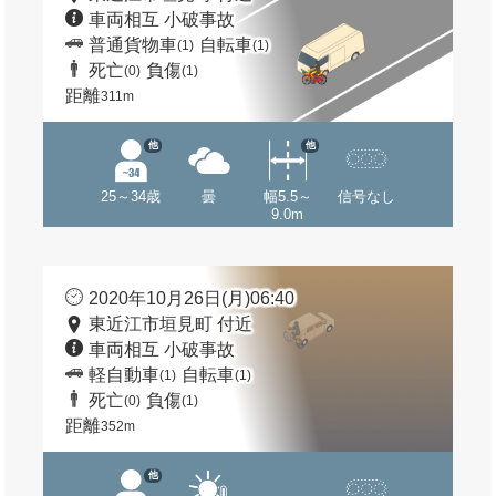
車両相互 小破事故
普通貨物車
自転車
(1)
(1)
死亡
負傷
(0)
(1)
距離
311m
他
他
25～34歳
曇
幅5.5～
信号なし
9.0m
2020年10月26日(月)06:40
東近江市垣見町 付近
車両相互 小破事故
軽自動車
自転車
(1)
(1)
死亡
負傷
(0)
(1)
距離
352m
他