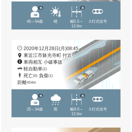
他
他
45～54歳
晴
幅5.5～
３灯式信号
13.0m
2020年12月28日(月)08:45
東近江市躰光寺町 付近
車両相互 小破事故
軽自動車
(2)
死亡
負傷
(0)
(1)
距離
454m
他
他
25～34歳
雨
幅9.0～
３灯式信号
13.0m