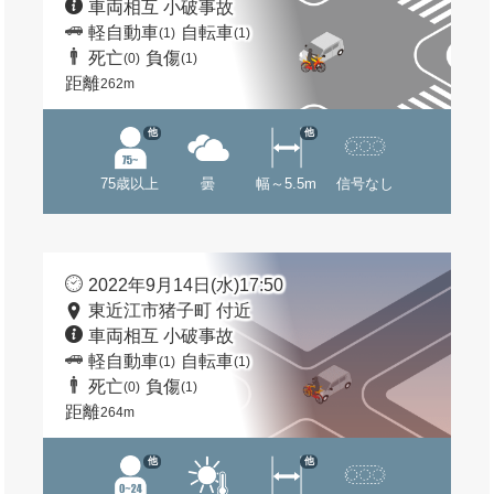
車両相互 小破事故
軽自動車
自転車
(1)
(1)
死亡
負傷
(0)
(1)
距離
262m
他
他
75歳以上
曇
幅～5.5m
信号なし
2022年9月14日(水)17:50
東近江市猪子町 付近
車両相互 小破事故
軽自動車
自転車
(1)
(1)
死亡
負傷
(0)
(1)
距離
264m
他
他