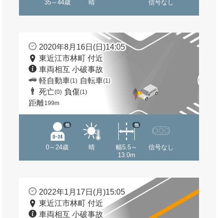
35～44歳
晴
信号なし
2020年8月16日(日)14:05
東近江市林町 付近
車両相互 小破事故
軽自動車
自転車
(1)
(1)
死亡
負傷
(0)
(1)
距離
199m
他
他
0～24歳
晴
幅5.5～
信号なし
13.0m
2022年1月17日(月)15:05
東近江市林町 付近
車両相互 小破事故