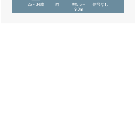
25～34歳
雨
幅5.5～
信号なし
9.0m