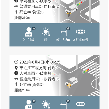
車両相互 小破事故
普通乗用車
自転車
(1)
(1)
死亡
負傷
(0)
(1)
距離
250m
他
他
0～24歳
晴
幅～5.5m
３灯式信号
2021年8月4日(水)06:25
東近江市垣見町 付近
人対車両 小破事故
普通乗用車
歩行者
(1)
(1)
死亡
負傷
(0)
(1)
距離
251m
他
他