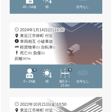
45～54歳
晴
信号なし
2024年1月14日(日)18:00
東近江市林町 付近
車両相互 小破事故
軽貨物車
自転車
(1)
(1)
死亡
負傷
(0)
(1)
距離
357m
他
他
0～24歳
晴
幅5.5～
信号なし
13.0m
2022年10月21日(金)10:50
東近江市林町 付近