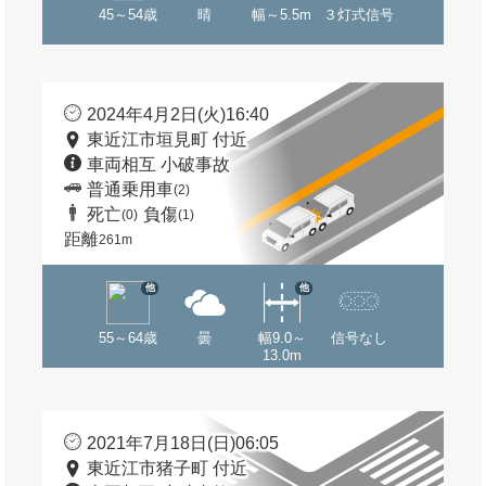
45～54歳
晴
幅～5.5m
３灯式信号
2024年4月2日(火)16:40
東近江市垣見町 付近
車両相互 小破事故
普通乗用車
(2)
死亡
負傷
(0)
(1)
距離
261m
他
他
55～64歳
曇
幅9.0～
信号なし
13.0m
2021年7月18日(日)06:05
東近江市猪子町 付近