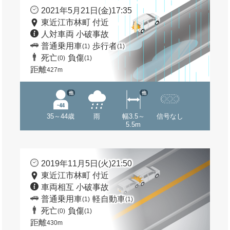
2021年5月21日(金)17:35
東近江市林町 付近
人対車両 小破事故
普通乗用車
歩行者
(1)
(1)
死亡
負傷
(0)
(1)
距離
427m
他
他
35～44歳
雨
幅3.5～
信号なし
5.5m
2019年11月5日(火)21:50
東近江市林町 付近
車両相互 小破事故
普通乗用車
軽自動車
(1)
(1)
死亡
負傷
(0)
(1)
距離
430m