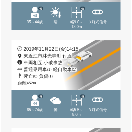
他
他
35～44歳
晴
幅9.0～
３灯式信号
13.0m
2019年11月22日(金)14:15
東近江市躰光寺町 付近
車両相互 小破事故
普通乗用車
軽自動車
(1)
(1)
死亡
負傷
(0)
(1)
距離
452m
他
他
65～74歳
曇
幅5.5～
３灯式信号
9.0m