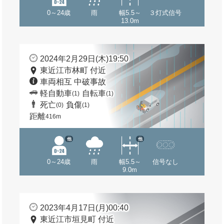
0～24歳
雨
幅5.5～
３灯式信号
13.0m
2024年2月29日(木)19:50
東近江市林町 付近
車両相互 中破事故
軽自動車
自転車
(1)
(1)
死亡
負傷
(0)
(1)
距離
416m
他
他
0～24歳
雨
幅5.5～
信号なし
9.0m
2023年4月17日(月)00:40
東近江市垣見町 付近