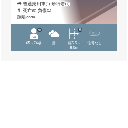
普通乗用車
歩行者
(1)
(1)
死亡
負傷
(0)
(1)
距離
222m
他
他
65～74歳
曇
幅5.5～
信号なし
9.0m