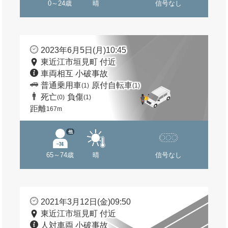
0～24歳
晴
信号なし
2023年6月5日(月)10:45
東近江市垣見町 付近
車両相互 小破事故
普通乗用車
原付自転車
(1)
(1)
死亡
負傷
(0)
(1)
距離
167m
他
65～74歳
晴
信号なし
2021年3月12日(金)09:50
東近江市垣見町 付近
人対車両 小破事故