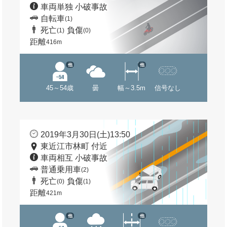
車両単独 小破事故
自転車
(1)
死亡
負傷
(1)
(0)
距離
416m
他
他
45～54歳
曇
幅～3.5m
信号なし
2019年3月30日(土)13:50
東近江市林町 付近
車両相互 小破事故
普通乗用車
(2)
死亡
負傷
(0)
(1)
距離
421m
他
他