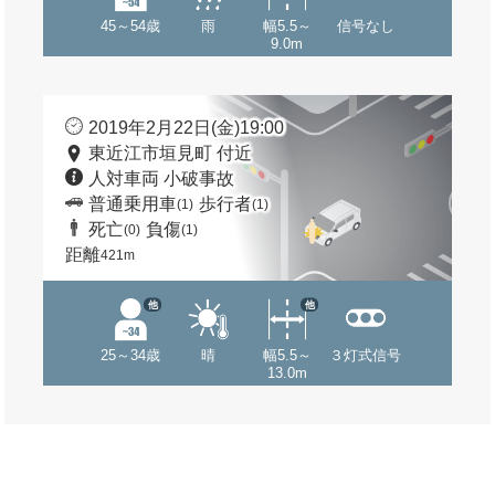
45～54歳
雨
幅5.5～
信号なし
9.0m
2019年2月22日(金)19:00
東近江市垣見町 付近
人対車両 小破事故
普通乗用車
歩行者
(1)
(1)
死亡
負傷
(0)
(1)
距離
421m
他
他
25～34歳
晴
幅5.5～
３灯式信号
13.0m