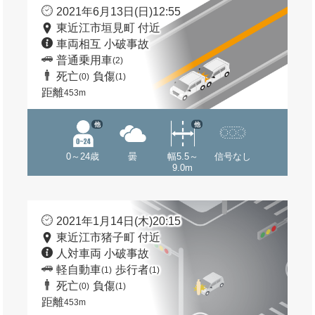
2021年6月13日(日)12:55
東近江市垣見町 付近
車両相互 小破事故
普通乗用車
(2)
死亡
負傷
(0)
(1)
距離
453m
他
他
0～24歳
曇
幅5.5～
信号なし
9.0m
2021年1月14日(木)20:15
東近江市猪子町 付近
人対車両 小破事故
軽自動車
歩行者
(1)
(1)
死亡
負傷
(0)
(1)
距離
453m