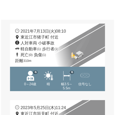
2021年7月13日(火)08:10
東近江市猪子町 付近
人対車両 小破事故
軽自動車
歩行者
(1)
(1)
死亡
負傷
(0)
(1)
距離
310m
他
他
0～24歳
晴
幅3.5～
信号なし
5.5m
2023年5月25日(木)11:24
東近江市垣見町 付近