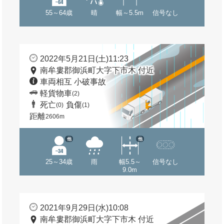
55～64歳
晴
幅～5.5m
信号なし
2022年5月21日(土)11:23
南牟婁郡御浜町大字下市木 付近
車両相互 小破事故
軽貨物車
(2)
死亡
負傷
(0)
(1)
距離
2606m
他
他
25～34歳
雨
幅5.5～
信号なし
9.0m
2021年9月29日(水)10:08
南牟婁郡御浜町大字下市木 付近