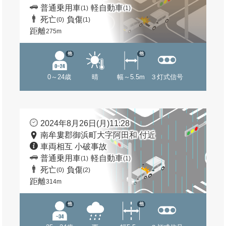
普通乗用車
軽自動車
(1)
(1)
死亡
負傷
(0)
(1)
距離
275m
他
他
0～24歳
晴
幅～5.5m
３灯式信号
2024年8月26日(月)11:28
南牟婁郡御浜町大字阿田和 付近
車両相互 小破事故
普通乗用車
軽自動車
(1)
(1)
死亡
負傷
(0)
(2)
距離
314m
他
他