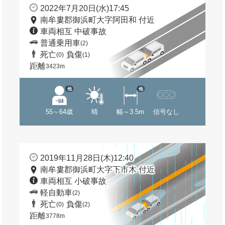
2022年7月20日(水)17:45
南牟婁郡御浜町大字阿田和 付近
車両相互 中破事故
普通乗用車
(2)
死亡
負傷
(0)
(1)
距離
3423m
他
他
55～64歳
晴
幅～3.5m
信号なし
2019年11月28日(木)12:40
南牟婁郡御浜町大字下市木 付近
車両相互 小破事故
軽自動車
(2)
死亡
負傷
(0)
(2)
距離
3778m