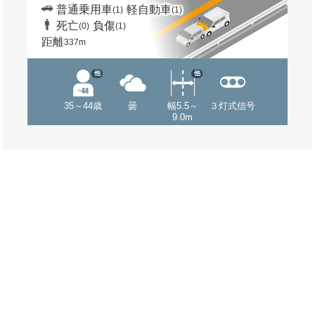
普通乗用車
軽自動車
(1)
(1)
死亡
負傷
(0)
(1)
距離
337m
他
他
35～44歳
曇
幅5.5～
３灯式信号
9.0m