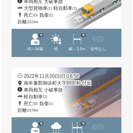
車両相互 大破事故
大型貨物車
軽自動車
(1)
(1)
死亡
負傷
(0)
(2)
距離
2224m
他
他
45～54歳
晴
幅～3.5m
信号なし
2022年11月20日(日)16:56
南牟婁郡御浜町大字阿田和 付近
車両相互 小破事故
軽自動車
(2)
死亡
負傷
(0)
(1)
距離
2379m
他
他