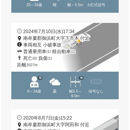
25～34歳
晴
幅～5.5m
３灯式信号
2024年7月10日(水)17:34
南牟婁郡御浜町大字下市木 付近
車両相互 小破事故
普通乗用車
軽自動車
(1)
(1)
死亡
負傷
(0)
(1)
距離
2027m
他
他
0～24歳
曇
幅5.5～
信号なし
9.0m
2020年8月7日(金)15:22
南牟婁郡御浜町大字阿田和 付近