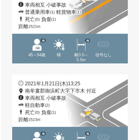
車両相互 小破事故
普通乗用車
軽貨物車
(1)
(1)
死亡
負傷
(0)
(1)
距離
2521m
他
他
45～54歳
晴
幅3.5～
信号なし
5.5m
2021年1月21日(木)13:25
南牟婁郡御浜町大字下市木 付近
車両相互 小破事故
軽自動車
(2)
死亡
負傷
(0)
(1)
距離
2523m
他
他