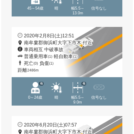
45～54歳
晴
幅5.5～
信号なし
13.0m
2020年2月8日(土)12:51
南牟婁郡御浜町大字下市木 付近
車両相互 中破事故
普通乗用車
軽自動車
(1)
(1)
死亡
負傷
(0)
(1)
距離
2486m
他
他
0～24歳
晴
幅5.5～
信号なし
9.0m
2020年6月20日(土)07:57
南牟婁郡御浜町大字下市木 付近