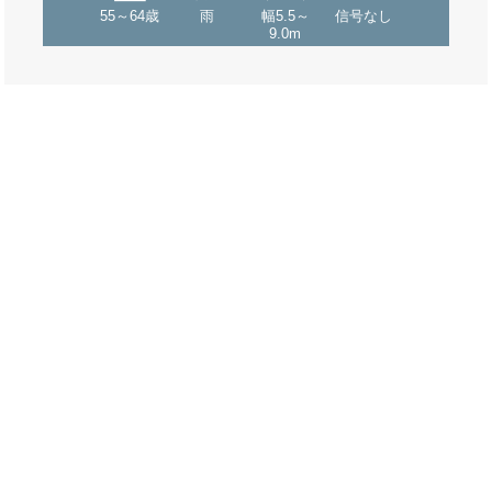
55～64歳
雨
幅5.5～
信号なし
9.0m