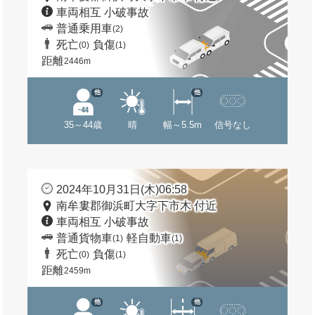
車両相互 小破事故
普通乗用車
(2)
死亡
負傷
(0)
(1)
距離
2446m
他
他
35～44歳
晴
幅～5.5m
信号なし
2024年10月31日(木)06:58
南牟婁郡御浜町大字下市木 付近
車両相互 小破事故
普通貨物車
軽自動車
(1)
(1)
死亡
負傷
(0)
(1)
距離
2459m
他
他