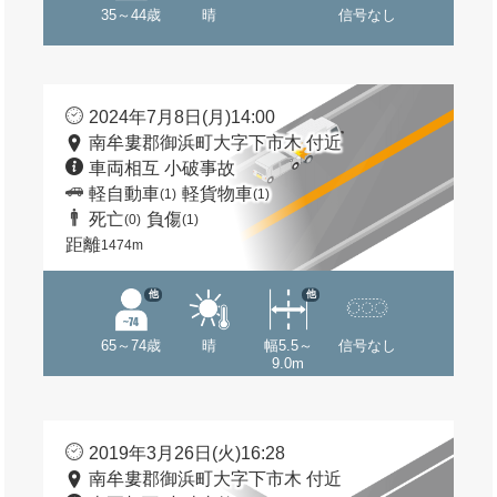
35～44歳
晴
信号なし
2024年7月8日(月)14:00
南牟婁郡御浜町大字下市木 付近
車両相互 小破事故
軽自動車
軽貨物車
(1)
(1)
死亡
負傷
(0)
(1)
距離
1474m
他
他
65～74歳
晴
幅5.5～
信号なし
9.0m
2019年3月26日(火)16:28
南牟婁郡御浜町大字下市木 付近