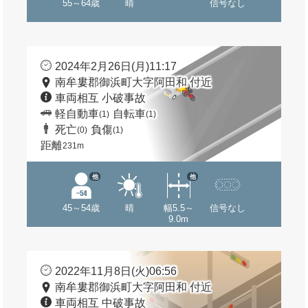
55～64歳
晴
信号なし
2024年2月26日(月)11:17
南牟婁郡御浜町大字阿田和 付近
車両相互 小破事故
軽自動車
自転車
(1)
(1)
死亡
負傷
(0)
(1)
距離
231m
他
他
45～54歳
晴
幅5.5～
信号なし
9.0m
2022年11月8日(火)06:56
南牟婁郡御浜町大字阿田和 付近
車両相互 中破事故