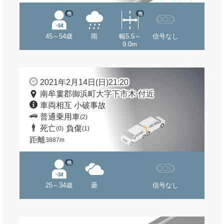
他
他
45～54歳
雨
幅5.5～
信号なし
9.0m
2021年2月14日(日)21:20
南牟婁郡御浜町大字下市木 付近
車両相互 小破事故
普通乗用車
(2)
死亡
負傷
(0)
(1)
距離
3887m
他
25～34歳
曇
信号なし