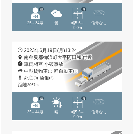
他
他
25～34歳
曇
幅5.5～
信号なし
9.0m
2023年6月19日(月)13:24
南牟婁郡御浜町大字阿田和 付近
車両相互 小破事故
中型貨物車
軽自動車
(1)
(1)
死亡
負傷
(0)
(2)
距離
3067m
他
他
35～44歳
晴
幅5.5～
信号なし
9.0m