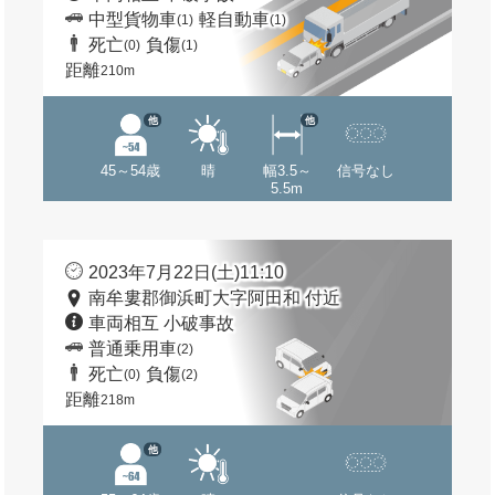
中型貨物車
軽自動車
(1)
(1)
死亡
負傷
(0)
(1)
距離
210m
他
他
45～54歳
晴
幅3.5～
信号なし
5.5m
2023年7月22日(土)11:10
南牟婁郡御浜町大字阿田和 付近
車両相互 小破事故
普通乗用車
(2)
死亡
負傷
(0)
(2)
距離
218m
他