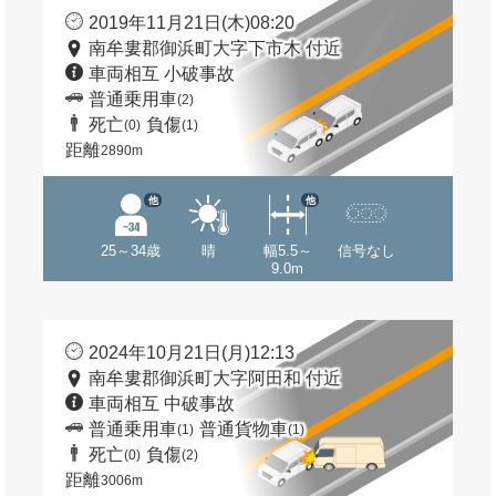
2019年11月21日(木)08:20
南牟婁郡御浜町大字下市木 付近
車両相互 小破事故
普通乗用車
(2)
死亡
負傷
(0)
(1)
距離
2890m
他
他
25～34歳
晴
幅5.5～
信号なし
9.0m
2024年10月21日(月)12:13
南牟婁郡御浜町大字阿田和 付近
車両相互 中破事故
普通乗用車
普通貨物車
(1)
(1)
死亡
負傷
(0)
(2)
距離
3006m