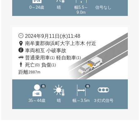
0～24歳
晴
幅5.5～
信号なし
9.0m
2024年9月11日(水)11:48
南牟婁郡御浜町大字上市木 付近
車両相互 小破事故
普通乗用車
軽自動車
(1)
(1)
死亡
負傷
(0)
(1)
距離
2887m
他
他
35～44歳
晴
幅～3.5m
３灯式信号