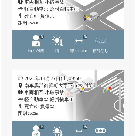
車両相互 小破事故
軽自動車
原付自転車
(1)
(1)
死亡
負傷
(0)
(1)
距離
1520m
他
他
65～74歳
晴
幅～5.5m
信号なし
2021年11月27日(土)09:50
南牟婁郡御浜町大字下市木 付近
車両相互 小破事故
軽自動車
軽貨物車
(1)
(1)
死亡
負傷
(0)
(1)
距離
1522m
他
他