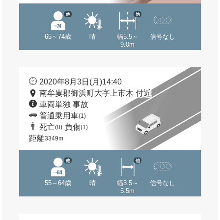
他
他
65～74歳
晴
幅5.5～
信号なし
9.0m
2020年8月3日(月)14:40
南牟婁郡御浜町大字上市木 付近
車両単独 事故
普通乗用車
(1)
死亡
負傷
(0)
(1)
距離
3349m
他
他
55～64歳
晴
幅3.5～
信号なし
5.5m