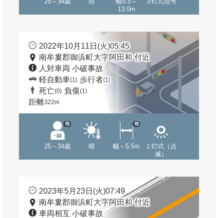
25～34歳
雨
幅5.5～
３灯式信号
13.0m
2022年10月11日(火)05:45
南牟婁郡御浜町大字阿田和 付近
人対車両 小破事故
軽自動車
歩行者
(1)
(1)
死亡
負傷
(0)
(1)
距離
322m
他
他
25～34歳
晴
幅～5.5m
１灯式（点
滅）
2023年5月23日(火)07:49
南牟婁郡御浜町大字阿田和 付近
車両相互 小破事故