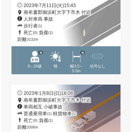
2023年7月11日(火)15:43
南牟婁郡御浜町大字下市木 付近
人対車両 事故
歩行者
(1)
死亡
負傷
(0)
(1)
距離
3132m
他
他
0～24歳
晴
幅3.5～
信号なし
5.5m
2023年1月8日(日)16:08
南牟婁郡御浜町大字下市木 付近
車両相互 小破事故
普通乗用車
軽貨物車
(1)
(1)
死亡
負傷
(0)
(1)
距離
3306m