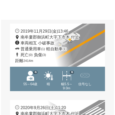
2019年11月29日(金)13:46
南牟婁郡御浜町大字下市木 付近
車両相互 小破事故
普通乗用車
軽自動車
(1)
(1)
死亡
負傷
(0)
(3)
距離
2414m
他
他
55～64歳
晴
幅5.5～
信号なし
9.0m
2020年9月26日(土)11:20
南牟婁郡御浜町大字下市木 付近