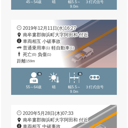
45～54歳
晴
幅5.5～
３灯式信号
9.0m
2019年12月11日(水)16:27
南牟婁郡御浜町大字阿田和 付近
車両相互 小破事故
普通乗用車
軽自動車
(1)
(1)
死亡
負傷
(0)
(1)
距離
159m
他
他
55～64歳
晴
幅5.5～
３灯式信号
9.0m
2020年5月28日(木)07:33
南牟婁郡御浜町大字阿田和 付近
車両相互 中破事故