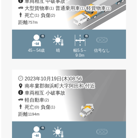
車両相互 中破事故
大型貨物車
普通乗用車
軽貨物車
(1)
(1)
(1)
死亡
負傷
(1)
(2)
距離
757m
他
他
45～54歳
晴
幅5.5～
信号なし
9.0m
2023年10月19日(木)08:56
南牟婁郡御浜町大字阿田和 付近
車両相互 小破事故
軽自動車
(2)
死亡
負傷
(0)
(1)
距離
1194m
他