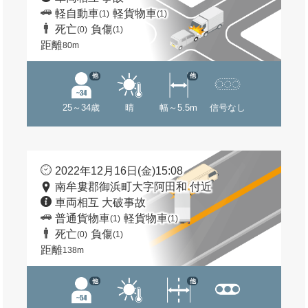
軽自動車
軽貨物車
(1)
(1)
死亡
負傷
(0)
(1)
距離
80m
他
他
25～34歳
晴
幅～5.5m
信号なし
2022年12月16日(金)15:08
南牟婁郡御浜町大字阿田和 付近
車両相互 大破事故
普通貨物車
軽貨物車
(1)
(1)
死亡
負傷
(0)
(1)
距離
138m
他
他