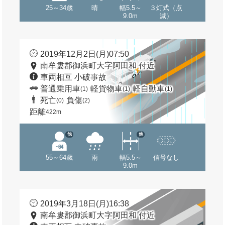
25～34歳
晴
幅5.5～
３灯式（点
9.0m
滅）
2019年12月2日(月)07:50
南牟婁郡御浜町大字阿田和 付近
車両相互 小破事故
普通乗用車
軽貨物車
軽自動車
(1)
(1)
(1)
死亡
負傷
(0)
(2)
距離
422m
他
他
55～64歳
雨
幅5.5～
信号なし
9.0m
2019年3月18日(月)16:38
南牟婁郡御浜町大字阿田和 付近