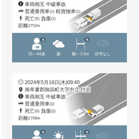
車両相互 中破事故
普通乗用車
軽貨物車
(1)
(1)
死亡
負傷
(0)
(1)
距離
2752m
他
他
55～64歳
曇
幅～3.5m
信号なし
2024年5月16日(木)09:40
南牟婁郡御浜町大字中立 付近
車両相互 中破事故
普通乗用車
(2)
死亡
負傷
(0)
(2)
距離
2799m
他
他