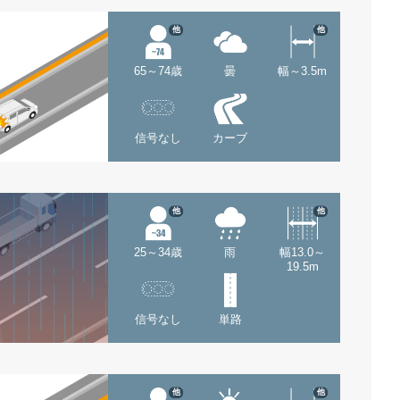
他
他
65～74歳
曇
幅～3.5m
信号なし
カーブ
他
他
25～34歳
雨
幅13.0～
19.5m
信号なし
単路
他
他