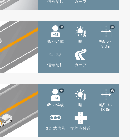
信号なし
カーブ
他
他
45～54歳
晴
幅5.5～
9.0m
信号なし
カーブ
他
他
45～54歳
晴
幅9.0～
13.0m
３灯式信号
交差点付近