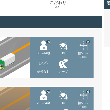
こだわり
条件
他
他
35～44歳
晴
幅5.5～
9.0m
信号なし
カーブ
他
他
25～34歳
晴
幅5.5～
9.0m