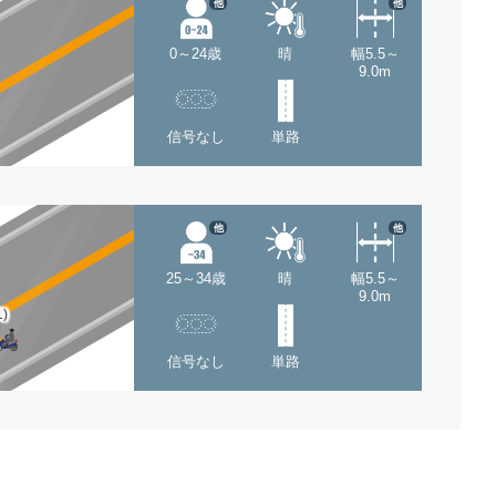
他
他
0～24歳
晴
幅5.5～
9.0m
信号なし
単路
他
他
25～34歳
晴
幅5.5～
9.0m
1)
信号なし
単路