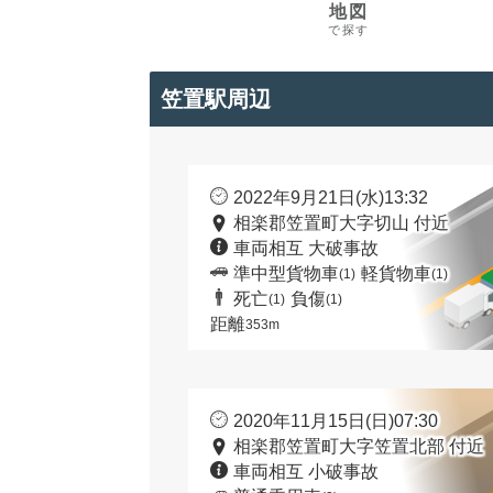
地図
で探す
笠置駅周辺
2022年9月21日(水)13:32
相楽郡笠置町大字切山 付近
車両相互 大破事故
準中型貨物車
軽貨物車
(1)
(1)
死亡
負傷
(1)
(1)
距離
353m
2020年11月15日(日)07:30
相楽郡笠置町大字笠置北部 付近
車両相互 小破事故