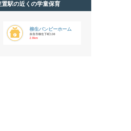
笠置駅の近くの学童保育
柳生バンビーホーム
奈良市柳生下町138
2.8km