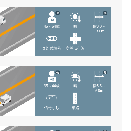
他
他
45～54歳
晴
幅9.0～
13.0m
３灯式信号
交差点付近
他
他
35～44歳
晴
幅5.5～
9.0m
信号なし
単路