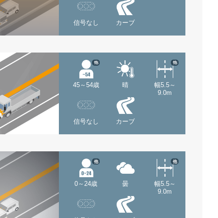
信号なし
カーブ
他
他
45～54歳
晴
幅5.5～
9.0m
信号なし
カーブ
他
他
0～24歳
曇
幅5.5～
9.0m