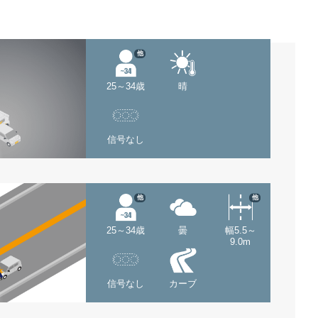
他
25～34歳
晴
信号なし
他
他
25～34歳
曇
幅5.5～
9.0m
信号なし
カーブ