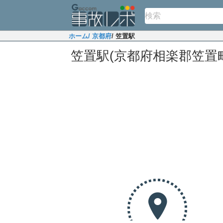
ホーム
/ 京都府
/ 笠置駅
笠置駅(京都府相楽郡笠置