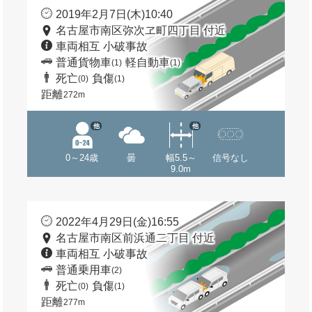
2019年2月7日(木)10:40
名古屋市南区弥次ヱ町四丁目 付近
車両相互 小破事故
普通貨物車
軽自動車
(1)
(1)
死亡
負傷
(0)
(1)
距離
272m
他
他
0～24歳
曇
幅5.5～
信号なし
9.0m
2022年4月29日(金)16:55
名古屋市南区前浜通二丁目 付近
車両相互 小破事故
普通乗用車
(2)
死亡
負傷
(0)
(1)
距離
277m