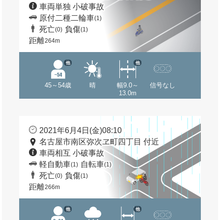
車両単独 小破事故
原付二種二輪車
(1)
死亡
負傷
(0)
(1)
距離
264m
他
他
45～54歳
晴
幅9.0～
信号なし
13.0m
2021年6月4日(金)08:10
名古屋市南区弥次ヱ町四丁目 付近
車両相互 小破事故
軽自動車
自転車
(1)
(1)
死亡
負傷
(0)
(1)
距離
266m
他
他