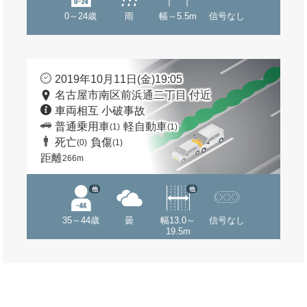
0～24歳
雨
幅～5.5m
信号なし
2019年10月11日(金)19:05
名古屋市南区前浜通二丁目 付近
車両相互 小破事故
普通乗用車
軽自動車
(1)
(1)
死亡
負傷
(0)
(1)
距離
266m
他
他
35～44歳
曇
幅13.0～
信号なし
19.5m