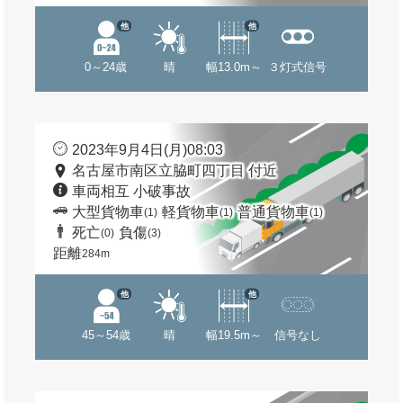
他
他
0～24歳
晴
幅13.0m～
３灯式信号
2023年9月4日(月)08:03
名古屋市南区立脇町四丁目 付近
車両相互 小破事故
大型貨物車
軽貨物車
普通貨物車
(1)
(1)
(1)
死亡
負傷
(0)
(3)
距離
284m
他
他
45～54歳
晴
幅19.5m～
信号なし