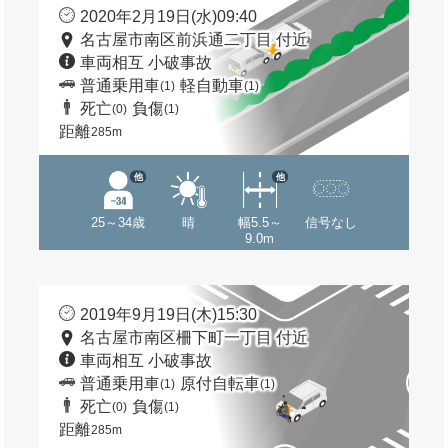
2020年2月19日(水)09:40
名古屋市南区前浜通二丁目 付近
車両相互 小破事故
普通乗用車
軽自動車
(1)
(1)
死亡
負傷
(0)
(1)
距離
285m
他
他
25～34歳
晴
幅5.5～
信号なし
9.0m
2019年9月19日(木)15:30
名古屋市南区柵下町一丁目 付近
車両相互 小破事故
普通乗用車
原付自転車
(1)
(1)
死亡
負傷
(0)
(1)
距離
285m