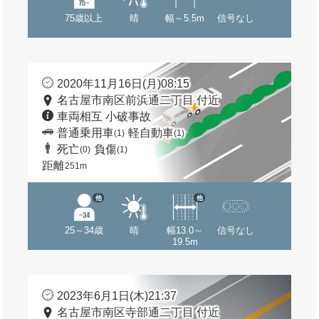
75歳以上
晴
幅～5.5m
信号なし
2020年11月16日(月)08:15
名古屋市南区前浜通二丁目 付近
車両相互 小破事故
普通乗用車
軽自動車
(1)
(1)
死亡
負傷
(0)
(1)
距離
251m
他
他
25～34歳
晴
幅13.0～
信号なし
19.5m
2023年6月1日(木)21:37
名古屋市南区寺部通二丁目 付近