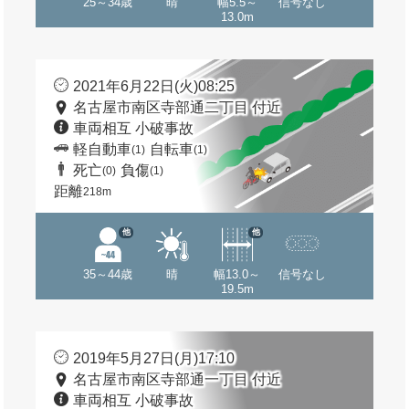
25～34歳
晴
幅5.5～
信号なし
13.0m
2021年6月22日(火)08:25
名古屋市南区寺部通二丁目 付近
車両相互 小破事故
軽自動車
自転車
(1)
(1)
死亡
負傷
(0)
(1)
距離
218m
他
他
35～44歳
晴
幅13.0～
信号なし
19.5m
2019年5月27日(月)17:10
名古屋市南区寺部通一丁目 付近
車両相互 小破事故