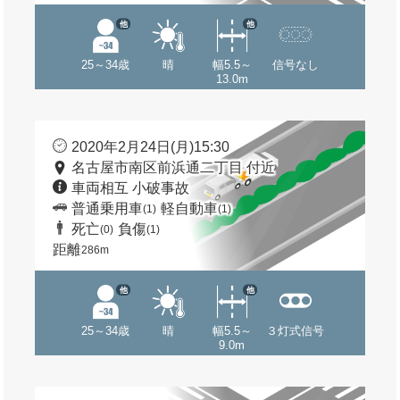
他
他
25～34歳
晴
幅5.5～
信号なし
13.0m
2020年2月24日(月)15:30
名古屋市南区前浜通二丁目 付近
車両相互 小破事故
普通乗用車
軽自動車
(1)
(1)
死亡
負傷
(0)
(1)
距離
286m
他
他
25～34歳
晴
幅5.5～
３灯式信号
9.0m