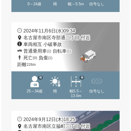
0～24歳
晴
幅～5.5m
信号なし
2024年11月6日(水)09:34
名古屋市南区寺部通二丁目 付近
車両相互 小破事故
普通乗用車
自転車
(1)
(1)
死亡
負傷
(0)
(1)
距離
226m
他
他
25～34歳
晴
幅5.5～
信号なし
13.0m
2024年9月12日(木)18:25
名古屋市南区立脇町三丁目 付近