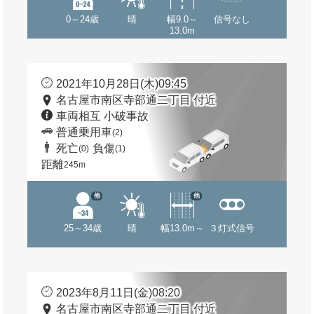
0～24歳
晴
幅9.0～
信号なし
13.0m
2021年10月28日(木)09:45
名古屋市南区寺部通二丁目 付近
車両相互 小破事故
普通乗用車
(2)
死亡
負傷
(0)
(1)
距離
245m
他
他
25～34歳
晴
幅13.0m～
３灯式信号
2023年8月11日(金)08:20
名古屋市南区寺部通二丁目 付近