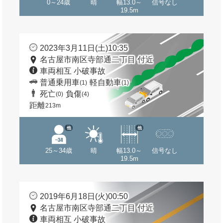
0～24歳
晴
幅13.0～
信号なし
19.5m
2023年3月11日(土)10:35
名古屋市南区寺部通二丁目 付近
車両相互 小破事故
普通乗用車
軽自動車
(1)
(1)
死亡
負傷
(0)
(4)
距離
213m
他
他
25～34歳
晴
幅13.0～
信号なし
19.5m
2019年6月18日(火)00:50
名古屋市南区寺部通二丁目 付近
車両相互 小破事故