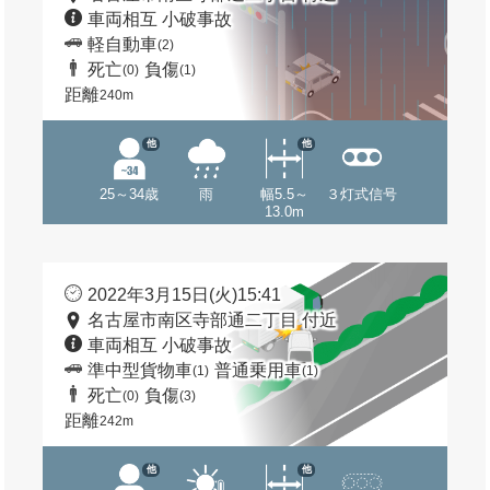
車両相互 小破事故
軽自動車
(2)
死亡
負傷
(0)
(1)
距離
240m
他
他
25～34歳
雨
幅5.5～
３灯式信号
13.0m
2022年3月15日(火)15:41
名古屋市南区寺部通二丁目 付近
車両相互 小破事故
準中型貨物車
普通乗用車
(1)
(1)
死亡
負傷
(0)
(3)
距離
242m
他
他