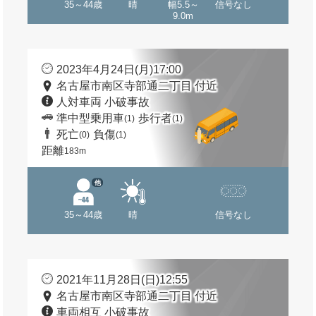
35～44歳
晴
幅5.5～
信号なし
9.0m
2023年4月24日(月)17:00
名古屋市南区寺部通二丁目 付近
人対車両 小破事故
準中型乗用車
歩行者
(1)
(1)
死亡
負傷
(0)
(1)
距離
183m
他
35～44歳
晴
信号なし
2021年11月28日(日)12:55
名古屋市南区寺部通二丁目 付近
車両相互 小破事故