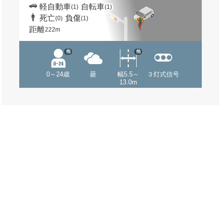
軽自動車
自転車
(1)
(1)
死亡
負傷
(0)
(1)
距離
222m
他
他
0～24歳
曇
幅5.5～
３灯式信号
13.0m