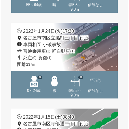
55～64歳
晴
幅5.5～
信号なし
9.0m
2023年1月24日(火)17:30
名古屋市南区立脇町三丁目 付近
車両相互 小破事故
普通乗用車
軽自動車
(1)
(1)
死亡
負傷
(0)
(1)
距離
237m
他
他
0～24歳
雪
幅5.5～
信号なし
9.0m
2022年1月15日(土)08:40
名古屋市南区寺部通二丁目 付近