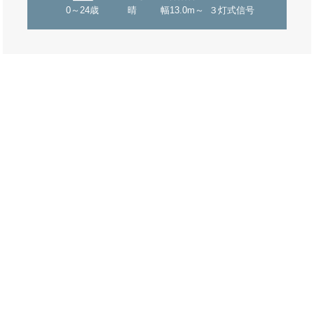
0～24歳
晴
幅13.0m～
３灯式信号