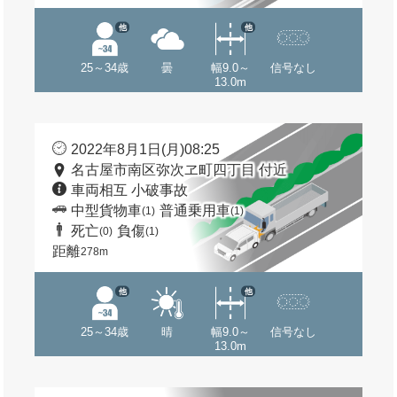
他
他
25～34歳
曇
幅9.0～
信号なし
13.0m
2022年8月1日(月)08:25
名古屋市南区弥次ヱ町四丁目 付近
車両相互 小破事故
中型貨物車
普通乗用車
(1)
(1)
死亡
負傷
(0)
(1)
距離
278m
他
他
25～34歳
晴
幅9.0～
信号なし
13.0m