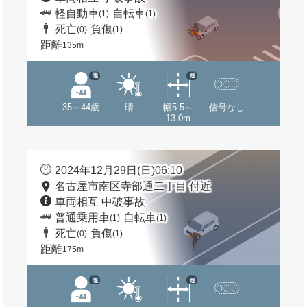
軽自動車
自転車
(1)
(1)
死亡
負傷
(0)
(1)
距離
135m
他
他
35～44歳
晴
幅5.5～
信号なし
13.0m
2024年12月29日(日)06:10
名古屋市南区寺部通二丁目 付近
車両相互 中破事故
普通乗用車
自転車
(1)
(1)
死亡
負傷
(0)
(1)
距離
175m
他
他