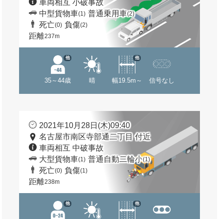
車両相互 小破事故
中型貨物車
普通乗用車
(1)
(2)
死亡
負傷
(0)
(2)
距離
237m
他
他
35～44歳
晴
幅19.5m～
信号なし
2021年10月28日(木)09:40
名古屋市南区寺部通二丁目 付近
車両相互 中破事故
大型貨物車
普通自動二輪小
(1)
(1)
死亡
負傷
(0)
(1)
距離
238m
他
他