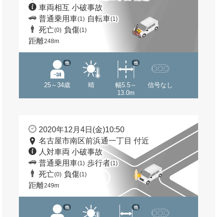
車両相互 小破事故
普通乗用車
自転車
(1)
(1)
死亡
負傷
(0)
(1)
距離
248m
他
他
25～34歳
晴
幅5.5～
信号なし
13.0m
2020年12月4日(金)10:50
名古屋市南区前浜通一丁目 付近
人対車両 小破事故
普通乗用車
歩行者
(1)
(1)
死亡
負傷
(0)
(1)
距離
249m
他
他