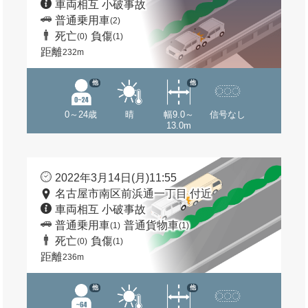
車両相互 小破事故
普通乗用車
(2)
死亡
負傷
(0)
(1)
距離
232m
他
他
0～24歳
晴
幅9.0～
信号なし
13.0m
2022年3月14日(月)11:55
名古屋市南区前浜通一丁目 付近
車両相互 小破事故
普通乗用車
普通貨物車
(1)
(1)
死亡
負傷
(0)
(1)
距離
236m
他
他