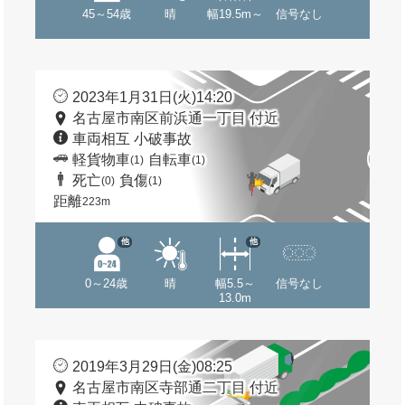
45～54歳
晴
幅19.5m～
信号なし
2023年1月31日(火)14:20
名古屋市南区前浜通一丁目 付近
車両相互 小破事故
軽貨物車
自転車
(1)
(1)
死亡
負傷
(0)
(1)
距離
223m
他
他
0～24歳
晴
幅5.5～
信号なし
13.0m
2019年3月29日(金)08:25
名古屋市南区寺部通二丁目 付近