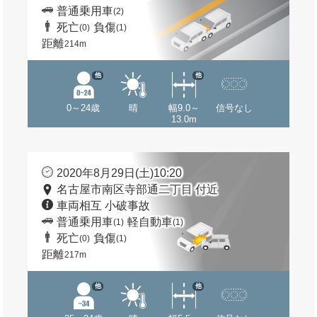
普通乗用車
(2)
死亡
負傷
(0)
(1)
距離
214m
他
他
0～24歳
晴
幅9.0～
信号なし
13.0m
2020年8月29日(土)10:20
名古屋市南区寺部通二丁目 付近
車両相互 小破事故
普通乗用車
軽自動車
(1)
(1)
死亡
負傷
(0)
(1)
距離
217m
他
他