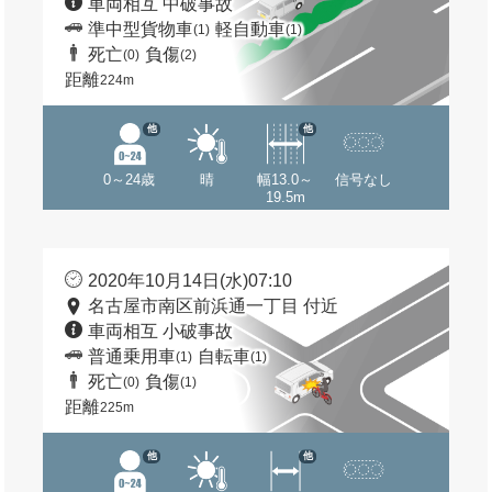
車両相互 中破事故
準中型貨物車
軽自動車
(1)
(1)
死亡
負傷
(0)
(2)
距離
224m
他
他
0～24歳
晴
幅13.0～
信号なし
19.5m
2020年10月14日(水)07:10
名古屋市南区前浜通一丁目 付近
車両相互 小破事故
普通乗用車
自転車
(1)
(1)
死亡
負傷
(0)
(1)
距離
225m
他
他