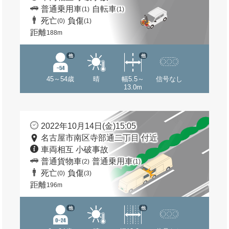
普通乗用車
自転車
(1)
(1)
死亡
負傷
(0)
(1)
距離
188m
他
他
45～54歳
晴
幅5.5～
信号なし
13.0m
2022年10月14日(金)15:05
名古屋市南区寺部通二丁目 付近
車両相互 小破事故
普通貨物車
普通乗用車
(2)
(1)
死亡
負傷
(0)
(3)
距離
196m
他
他