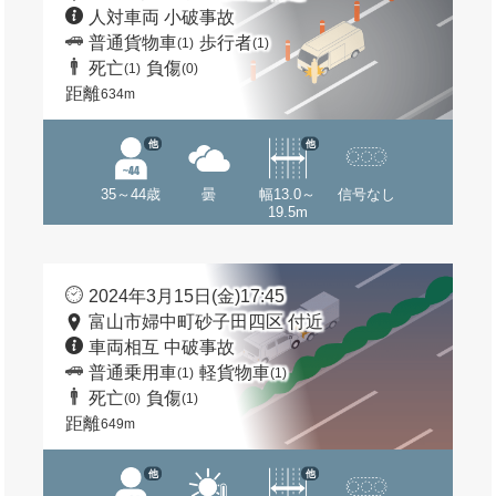
人対車両 小破事故
普通貨物車
歩行者
(1)
(1)
死亡
負傷
(1)
(0)
距離
634m
他
他
35～44歳
曇
幅13.0～
信号なし
19.5m
2024年3月15日(金)17:45
富山市婦中町砂子田四区 付近
車両相互 中破事故
普通乗用車
軽貨物車
(1)
(1)
死亡
負傷
(0)
(1)
距離
649m
他
他