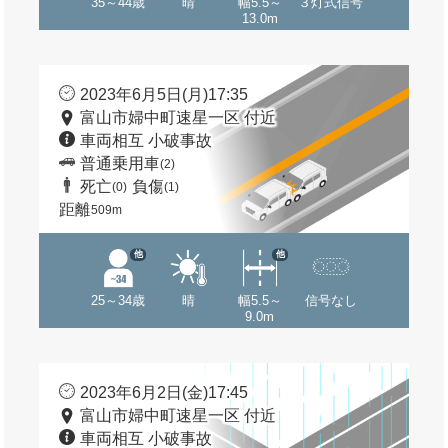
35～44歳
晴
幅5.5～
３灯式信号
13.0m
2023年6月5日(月)17:35
富山市婦中町速星一区 付近
車両相互 小破事故
普通乗用車
(2)
死亡
負傷
(0)
(1)
距離
509m
他
他
25～34歳
晴
幅5.5～
信号なし
9.0m
2023年6月2日(金)17:45
富山市婦中町速星一区 付近
車両相互 小破事故