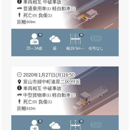
車両相互 中破事故
普通乗用車
軽自動車
(1)
(1)
死亡
負傷
(0)
(1)
距離
609m
他
他
25～34歳
曇
幅19.5m～
信号なし
2020年1月27日(月)16:50
富山市婦中町速星二区 付近
車両相互 中破事故
中型貨物車
軽自動車
(1)
(1)
死亡
負傷
(0)
(1)
距離
610m
他
他