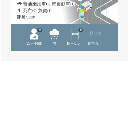
普通乗用車
軽自動車
(1)
(1)
死亡
負傷
(0)
(1)
距離
512m
他
他
35～44歳
雨
幅～5.5m
信号なし