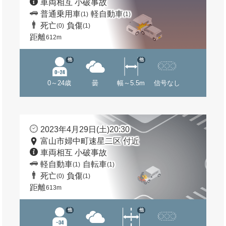
車両相互 小破事故
普通乗用車
軽自動車
(1)
(1)
死亡
負傷
(0)
(1)
距離
612m
他
他
0～24歳
曇
幅～5.5m
信号なし
2023年4月29日(土)20:30
富山市婦中町速星二区 付近
車両相互 小破事故
軽自動車
自転車
(1)
(1)
死亡
負傷
(0)
(1)
距離
613m
他
他