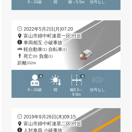
0～24歳
晴
幅～5.5m
信号なし
2022年5月2日(月)07:20
富山市婦中町速星一区 付近
車両相互 小破事故
軽自動車
自転車
(1)
(1)
死亡
負傷
(0)
(1)
距離
332m
他
他
0～24歳
晴
幅5.5～
信号なし
9.0m
2019年9月26日(木)09:15
富山市婦中町速星二区 付近
人対車両 小破事故