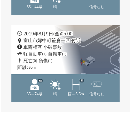
35～44歳
晴
信号なし
2019年8月9日(金)05:00
富山市婦中町笹倉一区 付近
車両相互 小破事故
軽自動車
自転車
(1)
(1)
死亡
負傷
(0)
(1)
距離
695m
他
他
65～74歳
晴
幅～5.5m
信号なし