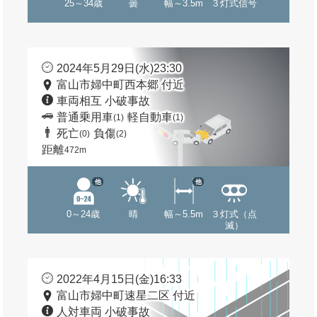
25～34歳
曇
幅～3.5m
３灯式信号
2024年5月29日(水)23:30
富山市婦中町西本郷 付近
車両相互 小破事故
普通乗用車
軽自動車
(1)
(1)
死亡
負傷
(0)
(2)
距離
472m
他
他
0～24歳
晴
幅～5.5m
３灯式（点
滅）
2022年4月15日(金)16:33
富山市婦中町速星二区 付近
人対車両 小破事故