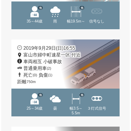
他
他
35～44歳
雨
幅19.5m～
信号なし
2019年9月29日(日)16:55
富山市婦中町速星一区 付近
車両相互 小破事故
普通乗用車
(2)
死亡
負傷
(0)
(1)
距離
750m
他
他
25～34歳
曇
幅3.5～
３灯式信号
5.5m