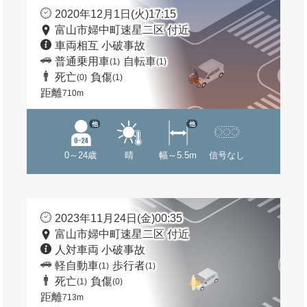
2020年12月1日(火)17:15
富山市婦中町速星二区 付近
車両相互 小破事故
普通乗用車
自転車
(1)
(1)
死亡
負傷
(0)
(1)
距離
710m
他
他
0～24歳
晴
幅～5.5m
信号なし
2023年11月24日(金)00:35
富山市婦中町速星二区 付近
人対車両 小破事故
軽自動車
歩行者
(1)
(1)
死亡
負傷
(1)
(0)
距離
713m