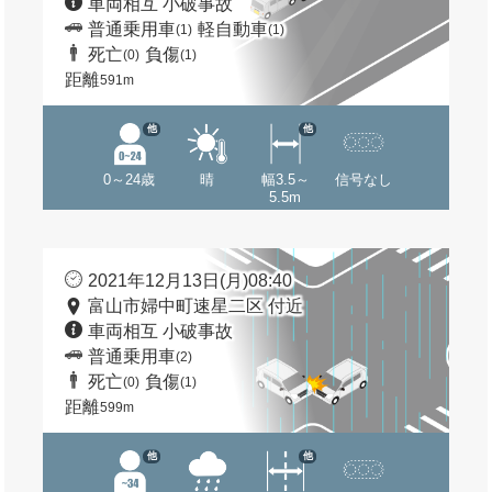
車両相互 小破事故
普通乗用車
軽自動車
(1)
(1)
死亡
負傷
(0)
(1)
距離
591m
他
他
0～24歳
晴
幅3.5～
信号なし
5.5m
2021年12月13日(月)08:40
富山市婦中町速星二区 付近
車両相互 小破事故
普通乗用車
(2)
死亡
負傷
(0)
(1)
距離
599m
他
他