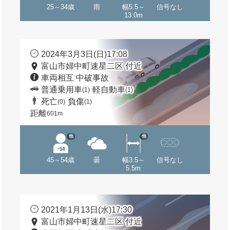
25～34歳
雨
幅5.5～
信号なし
13.0m
2024年3月3日(日)17:08
富山市婦中町速星二区 付近
車両相互 中破事故
普通乗用車
軽自動車
(1)
(1)
死亡
負傷
(0)
(1)
距離
601m
他
他
45～54歳
曇
幅3.5～
信号なし
5.5m
2021年1月13日(水)17:30
富山市婦中町速星二区 付近