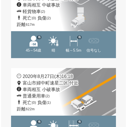
車両相互 中破事故
軽貨物車
(2)
死亡
負傷
(0)
(2)
距離
617m
他
他
45～54歳
晴
幅～5.5m
信号なし
2020年8月27日(木)16:18
富山市婦中町速星二区 付近
車両相互 小破事故
普通乗用車
(2)
死亡
負傷
(0)
(1)
距離
622m
他
他