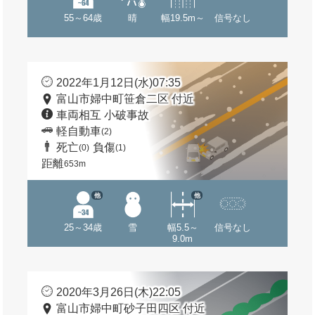
55～64歳
晴
幅19.5m～
信号なし
2022年1月12日(水)07:35
富山市婦中町笹倉二区 付近
車両相互 小破事故
軽自動車
(2)
死亡
負傷
(0)
(1)
距離
653m
他
他
25～34歳
雪
幅5.5～
信号なし
9.0m
2020年3月26日(木)22:05
富山市婦中町砂子田四区 付近