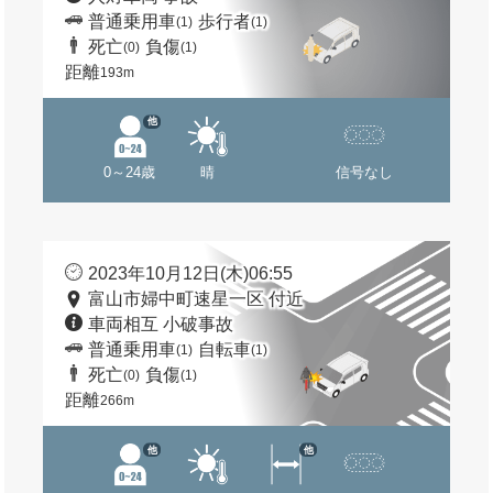
普通乗用車
歩行者
(1)
(1)
死亡
負傷
(0)
(1)
距離
193m
他
0～24歳
晴
信号なし
2023年10月12日(木)06:55
富山市婦中町速星一区 付近
車両相互 小破事故
普通乗用車
自転車
(1)
(1)
死亡
負傷
(0)
(1)
距離
266m
他
他