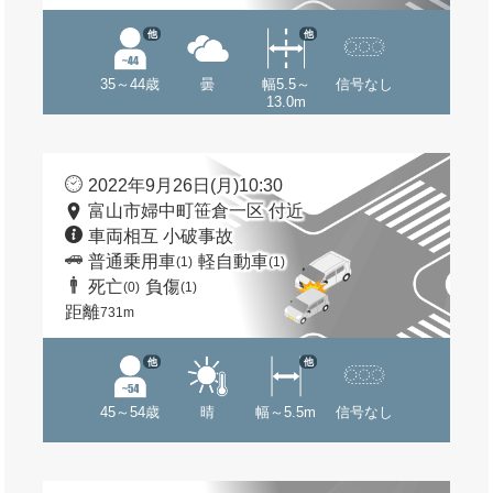
他
他
35～44歳
曇
幅5.5～
信号なし
13.0m
2022年9月26日(月)10:30
富山市婦中町笹倉一区 付近
車両相互 小破事故
普通乗用車
軽自動車
(1)
(1)
死亡
負傷
(0)
(1)
距離
731m
他
他
45～54歳
晴
幅～5.5m
信号なし