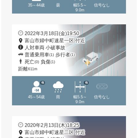
35～44歳
曇
幅5.5～
信号なし
9.0m
2022年3月18日(金)19:50
富山市婦中町速星一区 付近
人対車両 小破事故
普通乗用車
歩行者
(1)
(1)
死亡
負傷
(0)
(1)
距離
611m
他
他
45～54歳
雨
幅5.5～
信号なし
9.0m
2020年2月13日(木)18:25
富山市婦中町速星二区 付近