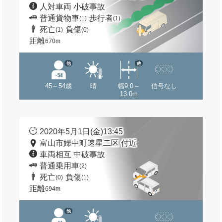
人対車両 小破事故
普通貨物車
歩行者
(1)
(1)
死亡
負傷
(1)
(0)
距離
670m
他
他
45～54歳
晴
幅9.0～
信号なし
13.0m
2020年5月1日(金)13:45
富山市婦中町速星二区 付近
車両相互 中破事故
普通乗用車
(2)
死亡
負傷
(0)
(1)
距離
694m
他