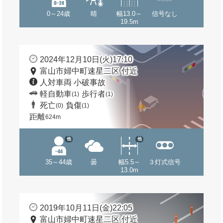
0～24歳
晴
幅13.0～
信号なし
19.5m
2024年12月10日(火)17:10
富山市婦中町速星二区 付近
人対車両 小破事故
軽自動車
歩行者
(1)
(1)
死亡
負傷
(0)
(1)
距離
624m
他
他
35～44歳
曇
幅5.5～
３灯式信号
13.0m
2019年10月11日(金)22:05
富山市婦中町速星二区 付近