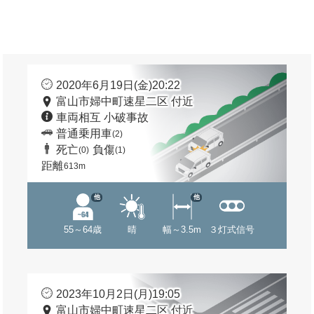
2020年6月19日(金)20:22
富山市婦中町速星二区 付近
車両相互 小破事故
普通乗用車
(2)
死亡
負傷
(0)
(1)
距離
613m
他
他
55～64歳
晴
幅～3.5m
３灯式信号
2023年10月2日(月)19:05
富山市婦中町速星二区 付近