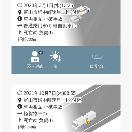
2023年3月1日(水)13:25
富山市婦中町速星二区 付近
車両相互 小破事故
普通乗用車
軽自動車
(1)
(1)
死亡
負傷
(0)
(1)
距離
733m
他
55～64歳
晴
信号なし
2021年10月7日(木)08:55
富山市婦中町速星一区 付近
車両相互 小破事故
軽貨物車
(2)
死亡
負傷
(0)
(1)
距離
740m