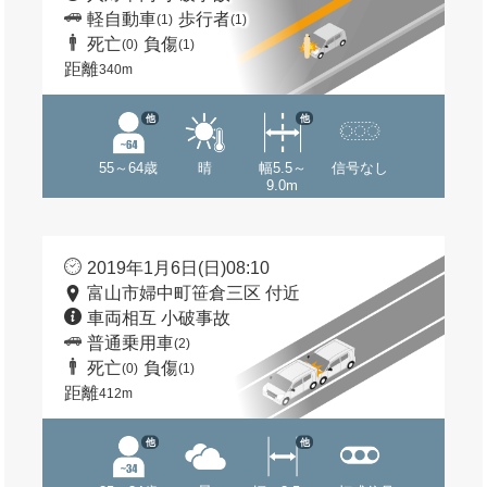
軽自動車
歩行者
(1)
(1)
死亡
負傷
(0)
(1)
距離
340m
他
他
55～64歳
晴
幅5.5～
信号なし
9.0m
2019年1月6日(日)08:10
富山市婦中町笹倉三区 付近
車両相互 小破事故
普通乗用車
(2)
死亡
負傷
(0)
(1)
距離
412m
他
他