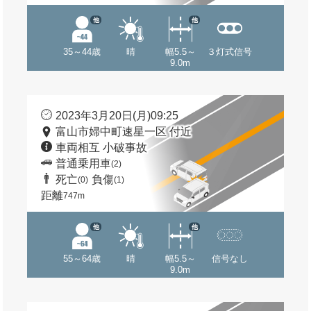
他
他
35～44歳
晴
幅5.5～
３灯式信号
9.0m
2023年3月20日(月)09:25
富山市婦中町速星一区 付近
車両相互 小破事故
普通乗用車
(2)
死亡
負傷
(0)
(1)
距離
747m
他
他
55～64歳
晴
幅5.5～
信号なし
9.0m