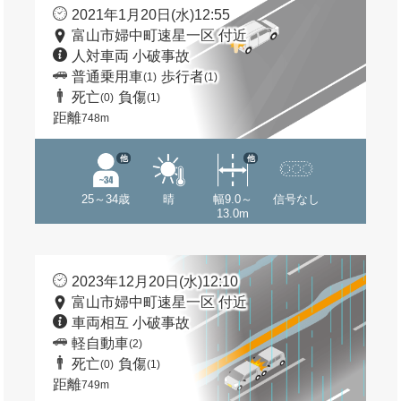
2021年1月20日(水)12:55
富山市婦中町速星一区 付近
人対車両 小破事故
普通乗用車
歩行者
(1)
(1)
死亡
負傷
(0)
(1)
距離
748m
他
他
25～34歳
晴
幅9.0～
信号なし
13.0m
2023年12月20日(水)12:10
富山市婦中町速星一区 付近
車両相互 小破事故
軽自動車
(2)
死亡
負傷
(0)
(1)
距離
749m