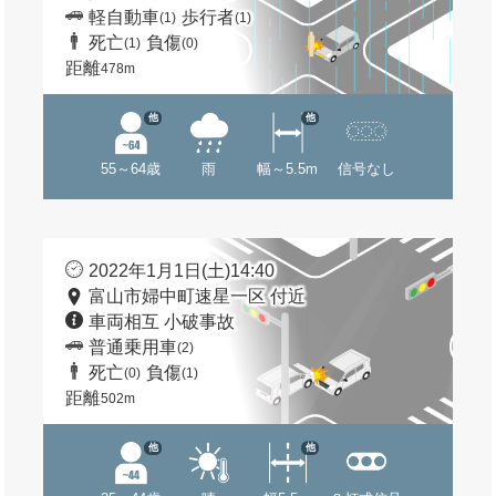
軽自動車
歩行者
(1)
(1)
死亡
負傷
(1)
(0)
距離
478m
他
他
55～64歳
雨
幅～5.5m
信号なし
2022年1月1日(土)14:40
富山市婦中町速星一区 付近
車両相互 小破事故
普通乗用車
(2)
死亡
負傷
(0)
(1)
距離
502m
他
他