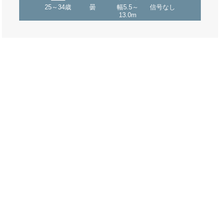
25～34歳
曇
幅5.5～
信号なし
13.0m