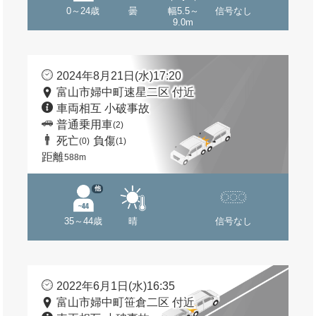
0～24歳
曇
幅5.5～
信号なし
9.0m
2024年8月21日(水)17:20
富山市婦中町速星二区 付近
車両相互 小破事故
普通乗用車
(2)
死亡
負傷
(0)
(1)
距離
588m
他
35～44歳
晴
信号なし
2022年6月1日(水)16:35
富山市婦中町笹倉二区 付近