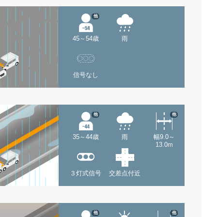
他
45～54歳
雨
信号なし
他
他
35～44歳
雨
幅9.0～
13.0m
３灯式信号
交差点付近
他
他