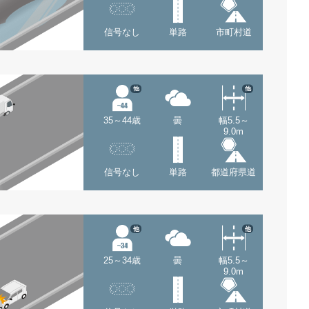
信号なし
単路
市町村道
他
他
35～44歳
曇
幅5.5～
9.0m
信号なし
単路
都道府県道
他
他
25～34歳
曇
幅5.5～
9.0m