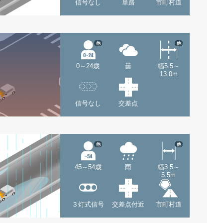
信号なし
単路
市町村道
他
他
0～24歳
曇
幅5.5～
13.0m
信号なし
交差点
他
他
45～54歳
雨
幅3.5～
5.5m
３灯式信号
交差点付近
市町村道