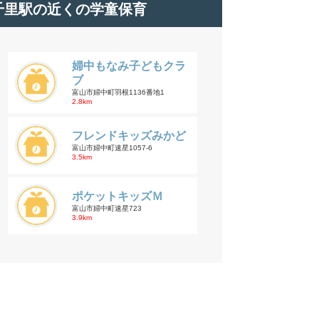
千里駅の近くの学童保育
婦中もなみ子どもクラ
ブ
富山市婦中町羽根1136番地1
2.8km
フレンドキッズみかど
富山市婦中町速星1057-6
3.5km
ポケットキッズＭ
富山市婦中町速星723
3.9km