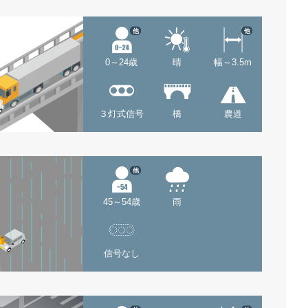
他
他
0～24歳
晴
幅～3.5m
３灯式信号
橋
農道
他
45～54歳
雨
信号なし