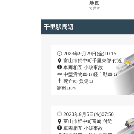
地図
で探す
千里駅周辺
2023年9月29日(金)10:15
富山市婦中町千里東部 付近
車両相互 小破事故
中型貨物車
軽自動車
(1)
(1)
死亡
負傷
(0)
(1)
距離
110m
2023年9月5日(火)07:50
富山市婦中町富崎 付近
車両相互 小破事故