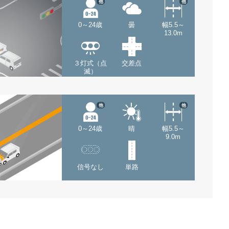
他
他
0～24歳
曇
幅5.5～
13.0m
３灯式（点
交差点
滅）
他
他
0～24歳
晴
幅5.5～
9.0m
信号なし
単路