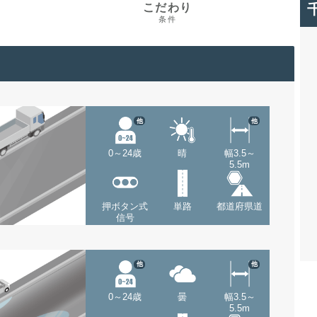
こだわり
条件
他
他
0～24歳
晴
幅3.5～
5.5m
押ボタン式
単路
都道府県道
信号
他
他
0～24歳
曇
幅3.5～
5.5m