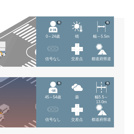
他
他
0～24歳
晴
幅～5.5m
信号なし
交差点
都道府県道
他
他
45～54歳
曇
幅5.5～
13.0m
信号なし
交差点
都道府県道