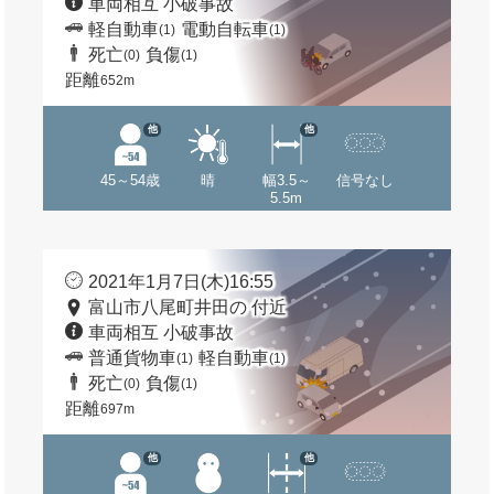
車両相互 小破事故
軽自動車
電動自転車
(1)
(1)
死亡
負傷
(0)
(1)
距離
652m
他
他
45～54歳
晴
幅3.5～
信号なし
5.5m
2021年1月7日(木)16:55
富山市八尾町井田の 付近
車両相互 小破事故
普通貨物車
軽自動車
(1)
(1)
死亡
負傷
(0)
(1)
距離
697m
他
他