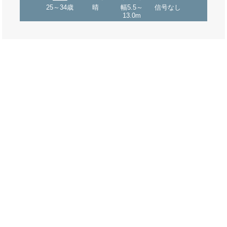
25～34歳
晴
幅5.5～
信号なし
13.0m