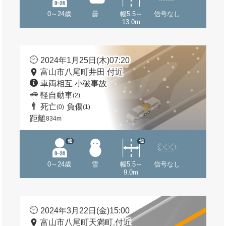
0～24歳
曇
幅5.5～
信号なし
13.0m
2024年1月25日(木)07:20
富山市八尾町井田 付近
車両相互 小破事故
軽自動車
(2)
死亡
負傷
(0)
(1)
距離
834m
他
他
0～24歳
雪
幅5.5～
信号なし
9.0m
2024年3月22日(金)15:00
富山市八尾町天満町 付近