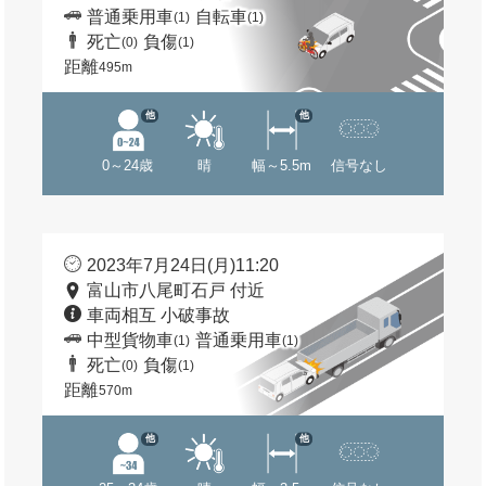
普通乗用車
自転車
(1)
(1)
死亡
負傷
(0)
(1)
距離
495m
他
他
0～24歳
晴
幅～5.5m
信号なし
2023年7月24日(月)11:20
富山市八尾町石戸 付近
車両相互 小破事故
中型貨物車
普通乗用車
(1)
(1)
死亡
負傷
(0)
(1)
距離
570m
他
他