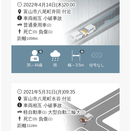
2022年4月14日(木)20:00
富山市八尾町井田 付近
車両相互 小破事故
普通乗用車
(2)
死亡
負傷
(0)
(1)
距離
1098m
他
他
35～44歳
雨
幅～3.5m
信号なし
2021年5月31日(月)09:35
富山市八尾町水谷 付近
車両相互 小破事故
軽自動車
大型自動二輪大
(1)
(1)
死亡
負傷
(0)
(1)
距離
1118m