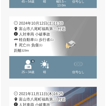
45～54歳
晴
幅5.5～
信号なし
13.0m
2024年10月12日(土)11:10
富山市八尾町福島第三 付近
人対車両 小破事故
軽自動車
歩行者
(1)
(1)
死亡
負傷
(0)
(1)
距離
329m
他
25～34歳
晴
信号なし
2021年11月11日(木)16:25
富山市八尾町福島第三 付近
人対車両 小破事故