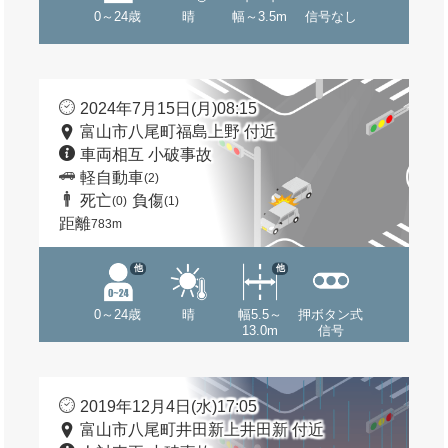
0～24歳
晴
幅～3.5m
信号なし
2024年7月15日(月)08:15
富山市八尾町福島上野 付近
車両相互 小破事故
軽自動車
(2)
死亡
負傷
(0)
(1)
距離
783m
他
他
0～24歳
晴
幅5.5～
押ボタン式
13.0m
信号
2019年12月4日(水)17:05
富山市八尾町井田新上井田新 付近