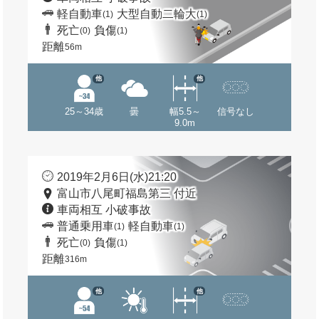
軽自動車
大型自動二輪大
(1)
(1)
死亡
負傷
(0)
(1)
距離
56m
他
他
25～34歳
曇
幅5.5～
信号なし
9.0m
2019年2月6日(水)21:20
富山市八尾町福島第三 付近
車両相互 小破事故
普通乗用車
軽自動車
(1)
(1)
死亡
負傷
(0)
(1)
距離
316m
他
他