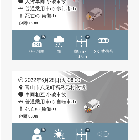
人対車両 小破事故
普通乗用車
歩行者
(1)
(1)
死亡
負傷
(0)
(1)
距離
789m
他
他
0～24歳
雨
幅5.5～
３灯式信号
13.0m
2022年6月28日(火)08:00
富山市八尾町福島元村 付近
車両相互 小破事故
普通乗用車
自転車
(1)
(1)
死亡
負傷
(0)
(1)
距離
800m
他
他