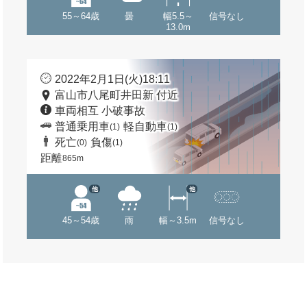
55～64歳
曇
幅5.5～
信号なし
13.0m
2022年2月1日(火)18:11
富山市八尾町井田新 付近
車両相互 小破事故
普通乗用車
軽自動車
(1)
(1)
死亡
負傷
(0)
(1)
距離
865m
他
他
45～54歳
雨
幅～3.5m
信号なし