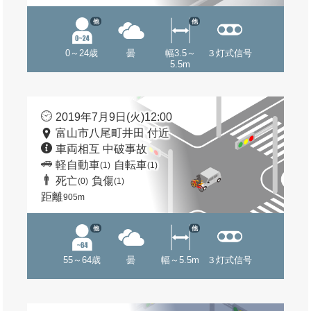
他
他
0～24歳
曇
幅3.5～
３灯式信号
5.5m
2019年7月9日(火)12:00
富山市八尾町井田 付近
車両相互 中破事故
軽自動車
自転車
(1)
(1)
死亡
負傷
(0)
(1)
距離
905m
他
他
55～64歳
曇
幅～5.5m
３灯式信号