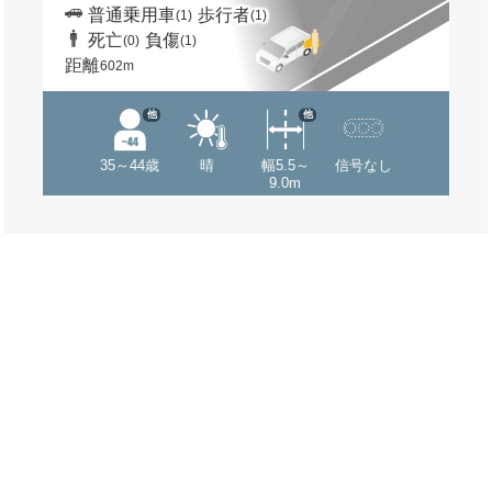
普通乗用車
歩行者
(1)
(1)
死亡
負傷
(0)
(1)
距離
602m
他
他
35～44歳
晴
幅5.5～
信号なし
9.0m