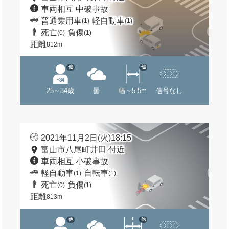
車両相互 中破事故
普通乗用車
軽自動車
(1)
(1)
死亡
負傷
(0)
(1)
距離
812m
他
他
25～34歳
曇
幅～5.5m
信号なし
2021年11月2日(火)18:15
富山市八尾町井田 付近
車両相互 小破事故
軽自動車
自転車
(1)
(1)
死亡
負傷
(0)
(1)
距離
813m
他
他