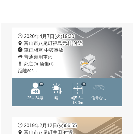
2020年4月7日(火)19:30
富山市八尾町福島元村 付近
車両相互 中破事故
普通乗用車
(2)
死亡
負傷
(0)
(1)
距離
802m
他
他
25～34歳
晴
幅5.5～
信号なし
13.0m
2019年2月12日(火)06:55
富山市八尾町井田 付近