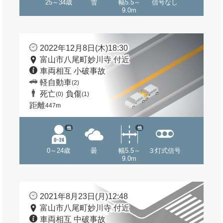
25～34歳
雪
幅5.5～
信号なし
9.0m
2022年12月8日(木)18:30
富山市八尾町妙川寺 付近
車両相互 小破事故
軽自動車
(2)
死亡
負傷
(0)
(1)
距離
447m
他
他
0～24歳
曇
幅5.5～
３灯式信号
9.0m
2021年8月23日(月)12:48
富山市八尾町妙川寺 付近
車両相互 中破事故