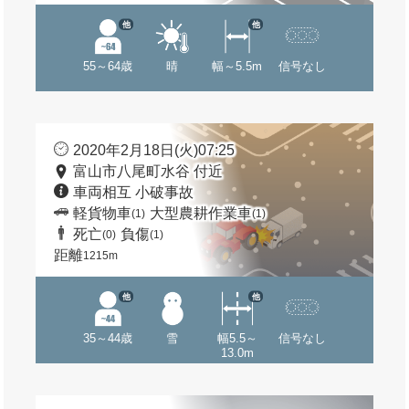
他
他
55～64歳
晴
幅～5.5m
信号なし
2020年2月18日(火)07:25
富山市八尾町水谷 付近
車両相互 小破事故
軽貨物車
大型農耕作業車
(1)
(1)
死亡
負傷
(0)
(1)
距離
1215m
他
他
35～44歳
雪
幅5.5～
信号なし
13.0m