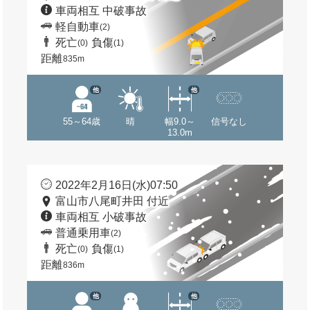
車両相互 中破事故
軽自動車
(2)
死亡
負傷
(0)
(1)
距離
835m
他
他
55～64歳
晴
幅9.0～
信号なし
13.0m
2022年2月16日(水)07:50
富山市八尾町井田 付近
車両相互 小破事故
普通乗用車
(2)
死亡
負傷
(0)
(1)
距離
836m
他
他