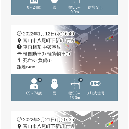
0～24歳
雪
幅5.5～
信号なし
9.0m
2022年1月12日(水)16:40
富山市八尾町下新町 付近
車両相互 中破事故
軽自動車
軽貨物車
(1)
(1)
死亡
負傷
(0)
(1)
距離
848m
他
他
65～74歳
雪
幅5.5～
３灯式信号
13.0m
2022年2月21日(月)07:35
富山市八尾町下新町 付近