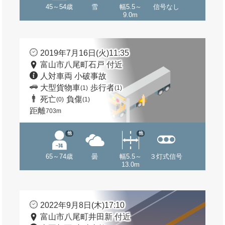
45～54歳
雪
幅5.5～
信号なし
9.0m
2019年7月16日(火)11:35
富山市八尾町石戸 付近
人対車両 小破事故
大型貨物車
歩行者
(1)
(1)
死亡
負傷
(0)
(1)
距離
703m
他
他
65～74歳
曇
幅5.5～
３灯式信号
13.0m
2022年9月8日(木)17:10
富山市八尾町井田新 付近