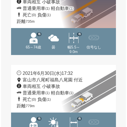
車両相互 小破事故
普通乗用車
軽自動車
(1)
(1)
死亡
負傷
(0)
(1)
距離
735m
他
他
65～74歳
曇
幅5.5～
信号なし
9.0m
2021年6月30日(水)17:32
富山市八尾町福島八尾園 付近
車両相互 小破事故
普通乗用車
軽自動車
(1)
(1)
死亡
負傷
(0)
(1)
距離
779m
他
他