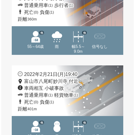
普通乗用車
歩行者
(1)
(1)
死亡
負傷
(0)
(1)
距離
360m
他
他
55～64歳
雨
幅5.5～
信号なし
9.0m
2022年2月21日(月)19:40
富山市八尾町妙川寺 付近
車両相互 小破事故
普通乗用車
軽貨物車
(1)
(1)
死亡
負傷
(0)
(1)
距離
401m
他
他