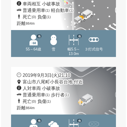
車両相互 小破事故
普通乗用車
軽自動車
(1)
(1)
死亡
負傷
(0)
(1)
距離
864m
他
他
55～64歳
雪
幅5.5～
３灯式信号
13.0m
2019年9月3日(火)21:10
富山市八尾町小長谷台地 付近
人対車両 小破事故
普通乗用車
歩行者
(1)
(1)
死亡
負傷
(0)
(1)
距離
864m
他
他