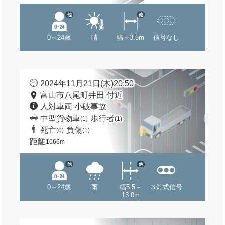
他
他
0～24歳
晴
幅～3.5m
信号なし
2024年11月21日(木)20:50
富山市八尾町井田 付近
人対車両 小破事故
中型貨物車
歩行者
(1)
(1)
死亡
負傷
(0)
(1)
距離
1066m
他
他
0～24歳
雨
幅5.5～
３灯式信号
13.0m