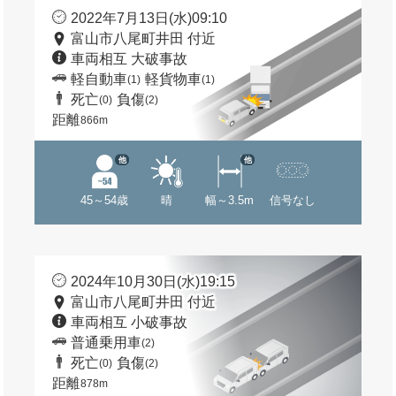
2022年7月13日(水)09:10
富山市八尾町井田 付近
車両相互 大破事故
軽自動車
軽貨物車
(1)
(1)
死亡
負傷
(0)
(2)
距離
866m
他
他
45～54歳
晴
幅～3.5m
信号なし
2024年10月30日(水)19:15
富山市八尾町井田 付近
車両相互 小破事故
普通乗用車
(2)
死亡
負傷
(0)
(2)
距離
878m