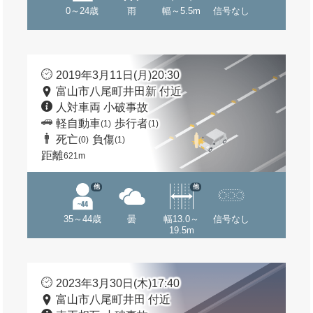
0～24歳
雨
幅～5.5m
信号なし
2019年3月11日(月)20:30
富山市八尾町井田新 付近
人対車両 小破事故
軽自動車
歩行者
(1)
(1)
死亡
負傷
(0)
(1)
距離
621m
他
他
35～44歳
曇
幅13.0～
信号なし
19.5m
2023年3月30日(木)17:40
富山市八尾町井田 付近