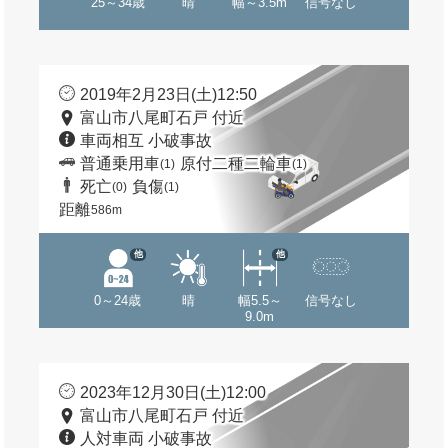
25～34歳
晴
幅～3.5m
信号なし
2019年2月23日(土)12:50
富山市八尾町石戸 付近
車両相互 小破事故
普通乗用車
原付二種二輪車
(1)
(1)
死亡
負傷
(0)
(1)
距離
586m
他
他
0～24歳
晴
幅5.5～
信号なし
9.0m
2023年12月30日(土)12:00
富山市八尾町石戸 付近
人対車両 小破事故