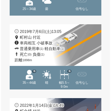
25～34歳
曇
信号なし
2019年7月6日(土)13:05
町村山 付近
車両相互 小破事故
普通乗用車
軽自動車
(1)
(1)
死亡
負傷
(0)
(1)
距離
1898m
他
他
35～44歳
晴
幅5.5～
信号なし
9.0m
2022年1月14日(金)16:49