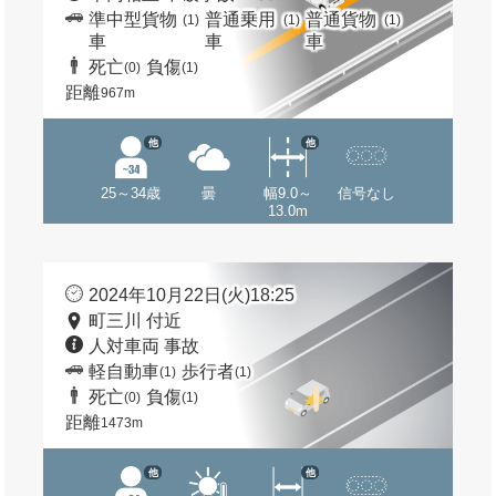
準中型貨物
普通乗用
普通貨物
(1)
(1)
(1)
車
車
車
死亡
負傷
(0)
(1)
距離
967m
他
他
25～34歳
曇
幅9.0～
信号なし
13.0m
2024年10月22日(火)18:25
町三川 付近
人対車両 事故
軽自動車
歩行者
(1)
(1)
死亡
負傷
(0)
(1)
距離
1473m
他
他