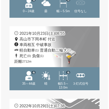
0～24歳
曇
幅～5.5m
信号なし
2021年10月23日(土)08:55
高山市下岡本町 付近
車両相互 中破事故
軽自動車
普通自動二輪大
(1)
(1)
死亡
負傷
(0)
(1)
距離
2712m
他
他
35～44歳
晴
幅5.5～
３灯式信号
13.0m
2022年10月29日(土)07:38