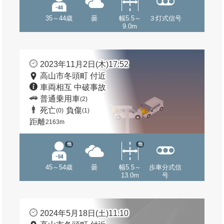
35～44歳
曇
幅5.5～
３灯式信号
9.0m
2023年11月2日(木)17:52
高山市冬頭町 付近
車両相互 中破事故
普通乗用車
(2)
死亡
負傷
(0)
(1)
距離
2163m
他
他
45～54歳
曇
幅5.5～
歩車分式信
13.0m
号
2024年5月18日(土)11:10