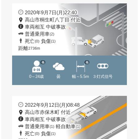
2020年9月7日(月)22:40
高山市桐生町八丁目 付近
車両相互 中破事故
普通乗用車
(2)
死亡
負傷
(0)
(1)
距離
2736m
他
他
0～24歳
曇
幅～5.5m
３灯式信号
2022年9月12日(月)08:48
高山市赤保木町 付近
車両相互 中破事故
普通乗用車
軽自動車
(1)
(1)
死亡
負傷
(0)
(1)