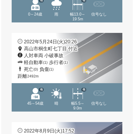
他
他
0～24歳
雨
幅13.0～
信号なし
19.5m
2022年5月24日(火)20:26
高山市桐生町七丁目 付近
人対車両 小破事故
軽自動車
歩行者
(1)
(1)
死亡
負傷
(0)
(1)
距離
2492m
他
他
45～54歳
晴
幅5.5～
信号なし
9.0m
2022年8月9日(火)17:52