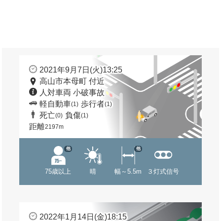
2021年9月7日(火)13:25
高山市本母町 付近
人対車両 小破事故
軽自動車
歩行者
(1)
(1)
死亡
負傷
(0)
(1)
距離
2197m
他
他
75歳以上
晴
幅～5.5m
３灯式信号
2022年1月14日(金)18:15