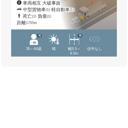
車両相互 大破事故
中型貨物車
軽自動車
(1)
(1)
死亡
負傷
(1)
(1)
距離
1755m
他
他
35～44歳
晴
幅5.5～
信号なし
9.0m