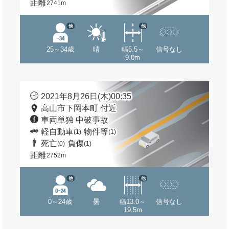
距離
2741m
他
他
25～34歳
晴
幅5.5～
信号なし
9.0m
2021年8月26日(木)00:35
高山市下岡本町 付近
車両単独 中破事故
軽自動車
物件等
(1)
(1)
死亡
負傷
(0)
(1)
距離
2752m
他
他
0～24歳
曇
幅13.0～
信号なし
19.5m