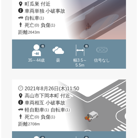
町瓜巣 付近
車両単独 小破事故
自転車
(1)
死亡
負傷
(0)
(1)
距離
2643m
他
他
35～44歳
曇
幅3.5～
信号なし
5.5m
2021年8月26日(木)11:50
高山市下岡本町 付近
車両相互 小破事故
軽自動車
自転車
(1)
(1)
死亡
負傷
(0)
(1)
距離
2708m
他
他