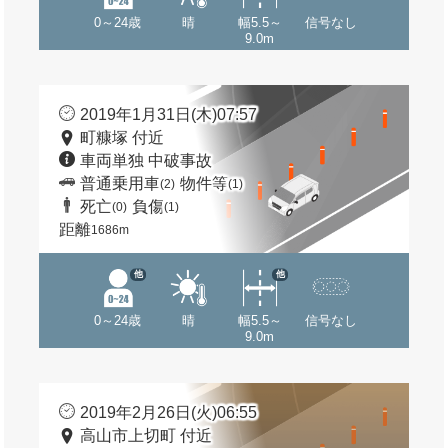
0～24歳
晴
幅5.5～
信号なし
9.0m
2019年1月31日(木)07:57
町糠塚 付近
車両単独 中破事故
普通乗用車
物件等
(2)
(1)
死亡
負傷
(0)
(1)
距離
1686m
他
他
0～24歳
晴
幅5.5～
信号なし
9.0m
2019年2月26日(火)06:55
高山市上切町 付近