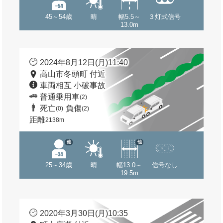
45～54歳
晴
幅5.5～
３灯式信号
13.0m
2024年8月12日(月)11:40
高山市冬頭町 付近
車両相互 小破事故
普通乗用車
(2)
死亡
負傷
(0)
(2)
距離
2138m
他
他
25～34歳
晴
幅13.0～
信号なし
19.5m
2020年3月30日(月)10:35