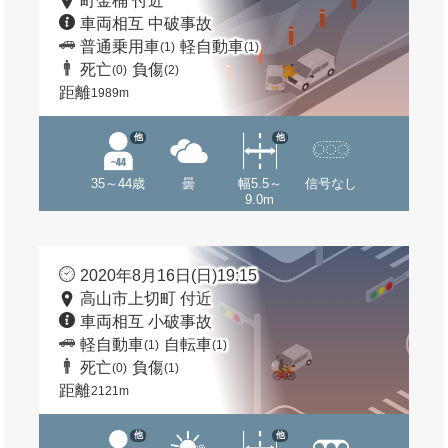
町金桶 付近
車両相互 中破事故
普通乗用車
軽自動車
(1)
(1)
死亡
負傷
(0)
(2)
距離
1989m
他
他
35～44歳
曇
幅5.5～
信号なし
9.0m
2020年8月16日(日)19:15
高山市上切町 付近
車両相互 小破事故
軽自動車
自転車
(1)
(1)
死亡
負傷
(0)
(1)
距離
2121m
他
他