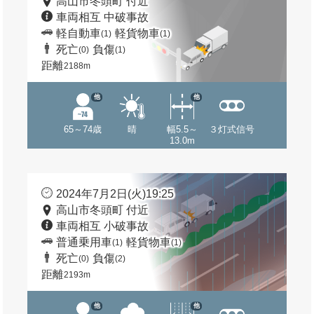
高山市冬頭町 付近
車両相互 中破事故
軽自動車
軽貨物車
(1)
(1)
死亡
負傷
(0)
(1)
距離
2188m
他
他
65～74歳
晴
幅5.5～
３灯式信号
13.0m
2024年7月2日(火)19:25
高山市冬頭町 付近
車両相互 小破事故
普通乗用車
軽貨物車
(1)
(1)
死亡
負傷
(0)
(2)
距離
2193m
他
他