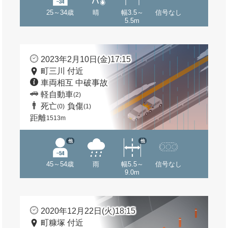
25～34歳
晴
幅3.5～
信号なし
5.5m
2023年2月10日(金)17:15
町三川 付近
車両相互 中破事故
軽自動車
(2)
死亡
負傷
(0)
(1)
距離
1513m
他
他
45～54歳
雨
幅5.5～
信号なし
9.0m
2020年12月22日(火)18:15
町糠塚 付近