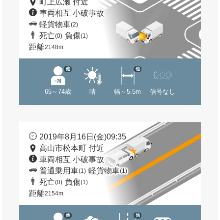
町上広瀬 付近
車両相互 小破事故
軽貨物車
(2)
死亡
負傷
(0)
(1)
距離
2148m
他
他
65～74歳
晴
幅～5.5m
信号なし
2019年8月16日(金)09:35
高山市松本町 付近
車両相互 小破事故
普通乗用車
軽貨物車
(1)
(1)
死亡
負傷
(0)
(1)
距離
2154m
他
他