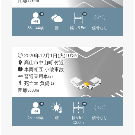
距離
2984m
他
他
35～44歳
曇
幅～5.5m
信号なし
2020年12月1日(火)10:35
高山市中山町 付近
車両相互 小破事故
普通乗用車
(2)
死亡
負傷
(0)
(1)
距離
3003m
他
他
45～54歳
晴
幅5.5～
信号なし
13.0m