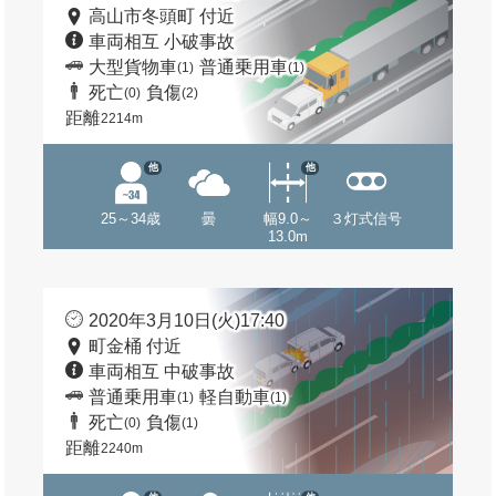
高山市冬頭町 付近
車両相互 小破事故
大型貨物車
普通乗用車
(1)
(1)
死亡
負傷
(0)
(2)
距離
2214m
他
他
25～34歳
曇
幅9.0～
３灯式信号
13.0m
2020年3月10日(火)17:40
町金桶 付近
車両相互 中破事故
普通乗用車
軽自動車
(1)
(1)
死亡
負傷
(0)
(1)
距離
2240m