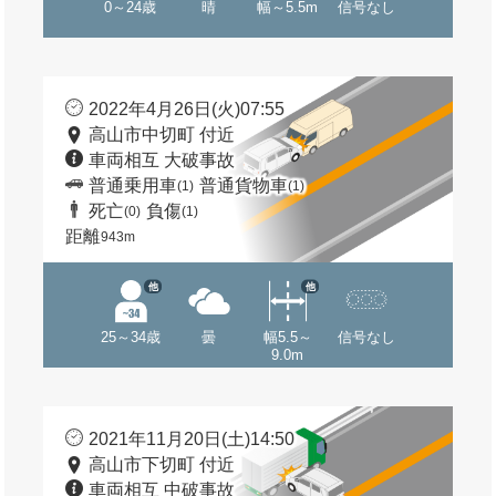
0～24歳
晴
幅～5.5m
信号なし
2022年4月26日(火)07:55
高山市中切町 付近
車両相互 大破事故
普通乗用車
普通貨物車
(1)
(1)
死亡
負傷
(0)
(1)
距離
943m
他
他
25～34歳
曇
幅5.5～
信号なし
9.0m
2021年11月20日(土)14:50
高山市下切町 付近
車両相互 中破事故