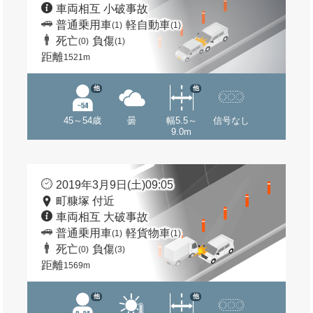
車両相互 小破事故
普通乗用車
軽自動車
(1)
(1)
死亡
負傷
(0)
(1)
距離
1521m
他
他
45～54歳
曇
幅5.5～
信号なし
9.0m
2019年3月9日(土)09:05
町糠塚 付近
車両相互 大破事故
普通乗用車
軽貨物車
(1)
(1)
死亡
負傷
(0)
(3)
距離
1569m
他
他