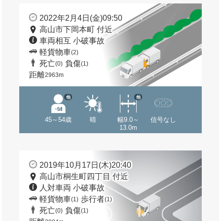
2022年2月4日(金)09:50
高山市下岡本町 付近
車両相互 小破事故
軽貨物車
(2)
死亡
負傷
(0)
(1)
距離
2963m
他
他
45～54歳
晴
幅9.0～
信号なし
13.0m
2019年10月17日(木)20:40
高山市桐生町四丁目 付近
人対車両 小破事故
軽貨物車
歩行者
(1)
(1)
死亡
負傷
(0)
(1)