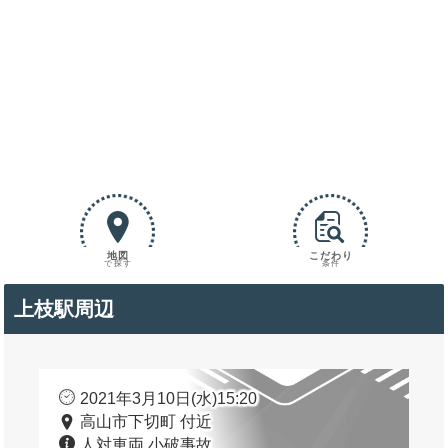
地図
こだわり
で探す
条件
上枝駅周辺
2021年3月10日(水)15:20
高山市下切町 付近
人対車両 小破事故