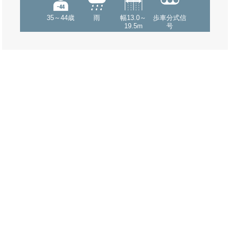
35～44歳
雨
幅13.0～
歩車分式信
19.5m
号