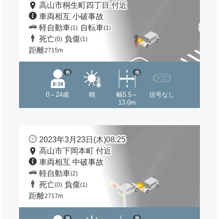
高山市桐生町四丁目 付近
車両相互 小破事故
軽自動車
自転車
(1)
(1)
死亡
負傷
(0)
(1)
距離
2715m
他
他
0～24歳
晴
幅5.5～
信号なし
13.0m
2023年3月23日(木)08:25
高山市下岡本町 付近
車両相互 中破事故
軽自動車
(2)
死亡
負傷
(0)
(1)
距離
2717m
他
他