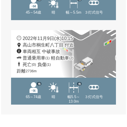
45～54歳
晴
幅～5.5m
３灯式信号
2022年11月9日(水)10:15
高山市桐生町八丁目 付近
車両相互 中破事故
普通乗用車
軽自動車
(1)
(2)
死亡
負傷
(0)
(1)
距離
2736m
他
他
65～74歳
晴
幅5.5～
３灯式信号
13.0m