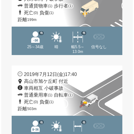
普通貨物車
歩行者
(1)
(1)
死亡
負傷
(0)
(1)
距離
199m
他
他
25～34歳
晴
幅5.5～
信号なし
13.0m
2019年7月12日(金)17:40
高山市旭ケ丘町 付近
車両相互 小破事故
普通乗用車
自転車
(1)
(1)
死亡
負傷
(0)
(1)
距離
503m
他
他