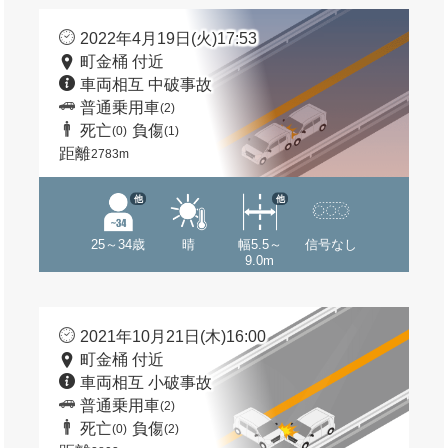
2022年4月19日(火)17:53
町金桶 付近
車両相互 中破事故
普通乗用車
(2)
死亡
負傷
(0)
(1)
距離
2783m
他
他
25～34歳
晴
幅5.5～
信号なし
9.0m
2021年10月21日(木)16:00
町金桶 付近
車両相互 小破事故
普通乗用車
(2)
死亡
負傷
(0)
(2)