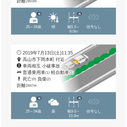
距離
2803m
他
他
25～34歳
晴
幅5.5～
信号なし
9.0m
2019年7月13日(土)11:35
高山市下岡本町 付近
車両相互 小破事故
普通乗用車
軽自動車
(1)
(1)
死亡
負傷
(0)
(2)
距離
2847m
他
他
25～34歳
曇
幅9.0～
信号なし
13.0m