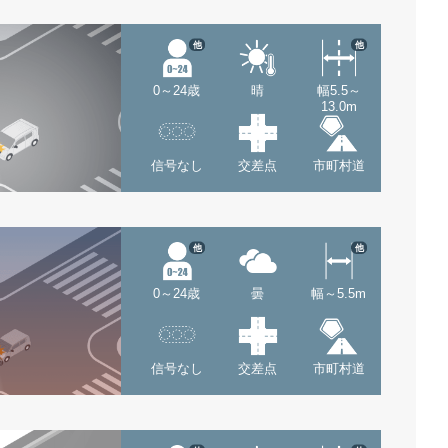
他
他
0～24歳
晴
幅5.5～
13.0m
信号なし
交差点
市町村道
他
他
0～24歳
曇
幅～5.5m
信号なし
交差点
市町村道