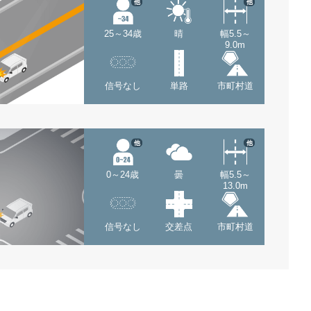
他
他
25～34歳
晴
幅5.5～
9.0m
信号なし
単路
市町村道
他
他
0～24歳
曇
幅5.5～
13.0m
信号なし
交差点
市町村道