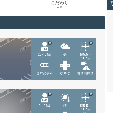
こだわり
条件
他
他
25～34歳
曇
幅5.5～
13.0m
３灯式信号
交差点
都道府県道
他
他
0～24歳
晴
幅5.5～
13.0m