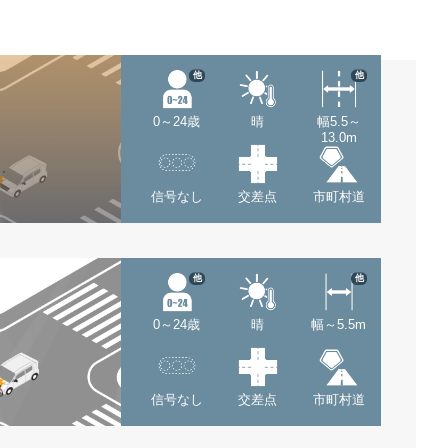
他
他
0～24歳
晴
幅5.5～
13.0m
信号なし
交差点
市町村道
他
他
0～24歳
晴
幅～5.5m
信号なし
交差点
市町村道