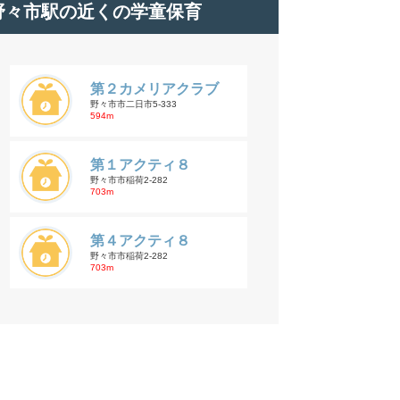
野々市駅の近くの学童保育
第２カメリアクラブ
野々市市二日市5-333
594m
第１アクティ８
野々市市稲荷2-282
703m
第４アクティ８
野々市市稲荷2-282
703m