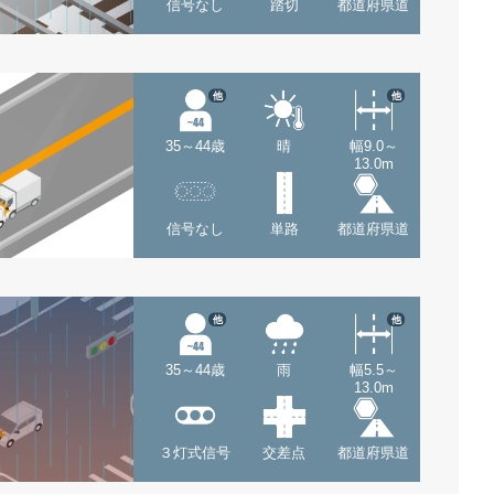
信号なし
踏切
都道府県道
他
他
35～44歳
晴
幅9.0～
13.0m
信号なし
単路
都道府県道
他
他
35～44歳
雨
幅5.5～
13.0m
３灯式信号
交差点
都道府県道