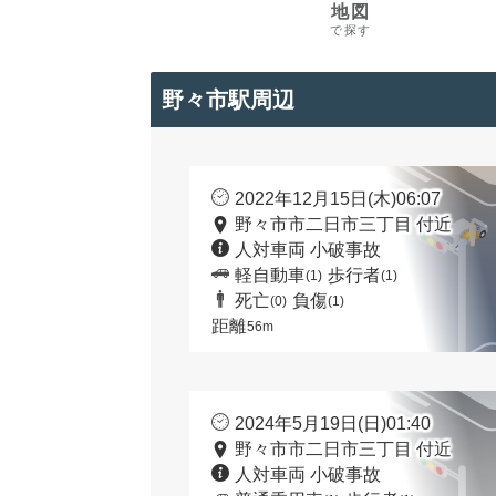
地図
で探す
野々市駅周辺
2022年12月15日(木)06:07
野々市市二日市三丁目 付近
人対車両 小破事故
軽自動車
歩行者
(1)
(1)
死亡
負傷
(0)
(1)
距離
56m
2024年5月19日(日)01:40
野々市市二日市三丁目 付近
人対車両 小破事故