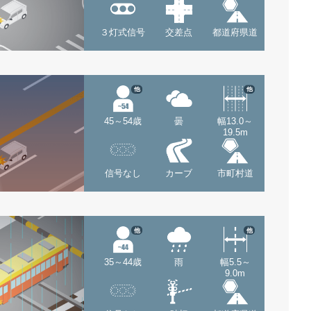
３灯式信号
交差点
都道府県道
他
他
45～54歳
曇
幅13.0～
19.5m
信号なし
カーブ
市町村道
他
他
35～44歳
雨
幅5.5～
9.0m