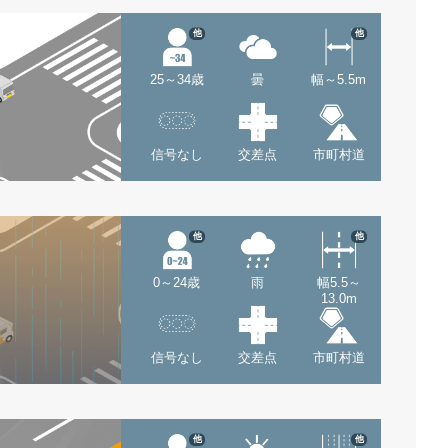
他
他
25～34歳
曇
幅～5.5m
信号なし
交差点
市町村道
他
他
0～24歳
雨
幅5.5～
13.0m
信号なし
交差点
市町村道
他
他