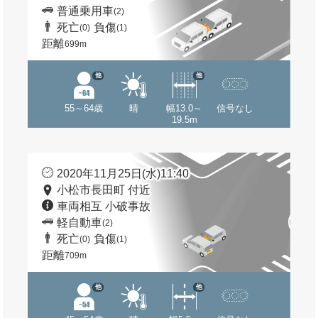
普通乗用車
(2)
死亡
負傷
(0)
(1)
距離
699m
他
他
55～64歳
晴
幅13.0～
信号なし
19.5m
2020年11月25日(水)11:40
小松市長田町 付近
車両相互 小破事故
軽自動車
(2)
死亡
負傷
(0)
(1)
距離
709m
他
他