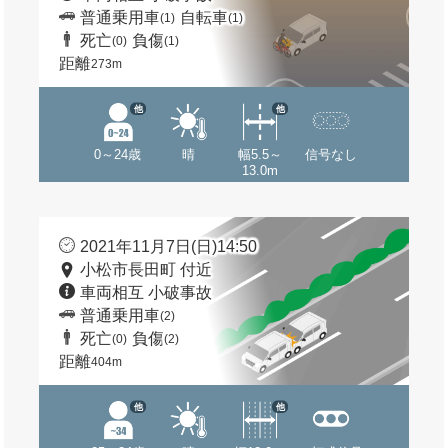
普通乗用車
自転車
(1)
(1)
死亡
負傷
(0)
(1)
距離
273m
他
他
0～24歳
晴
幅5.5～
信号なし
13.0m
2021年11月7日(日)14:50
小松市長田町 付近
車両相互 小破事故
普通乗用車
(2)
死亡
負傷
(0)
(2)
距離
404m
他
他