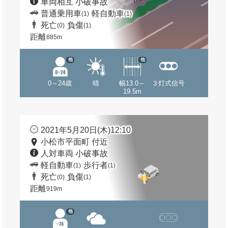
車両相互 小破事故
普通乗用車
軽自動車
(1)
(1)
死亡
負傷
(0)
(1)
距離
885m
他
他
0～24歳
晴
幅13.0～
３灯式信号
19.5m
2021年5月20日(木)12:10
小松市平面町 付近
人対車両 小破事故
軽自動車
歩行者
(1)
(1)
死亡
負傷
(0)
(1)
距離
919m
他