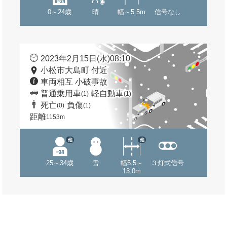
0～24歳
晴
幅～5.5m
信号なし
2023年2月15日(水)08:10
小松市大島町 付近
車両相互 小破事故
普通乗用車
軽自動車
(1)
(1)
死亡
負傷
(0)
(1)
距離
1153m
他
他
25～34歳
雪
幅5.5～
３灯式信号
13.0m