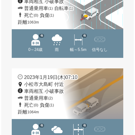
車両相互 小破事故
普通乗用車
自転車
(1)
(1)
死亡
負傷
(0)
(1)
距離
1063m
他
他
0～24歳
雨
幅～5.5m
信号なし
2023年1月19日(木)07:10
小松市大島町 付近
車両相互 小破事故
普通乗用車
(2)
死亡
負傷
(0)
(1)
距離
1064m
他
他