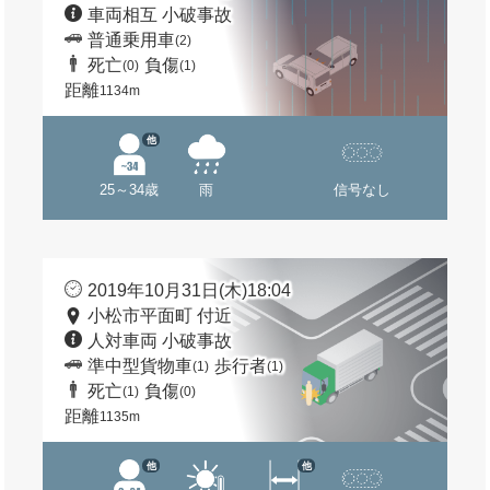
車両相互 小破事故
普通乗用車
(2)
死亡
負傷
(0)
(1)
距離
1134m
他
25～34歳
雨
信号なし
2019年10月31日(木)18:04
小松市平面町 付近
人対車両 小破事故
準中型貨物車
歩行者
(1)
(1)
死亡
負傷
(1)
(0)
距離
1135m
他
他