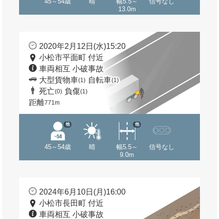
45～54歳
晴
幅5.5～
信号なし
13.0m
2020年2月12日(水)15:20
小松市平面町 付近
車両相互 小破事故
大型貨物車
自転車
(1)
(1)
死亡
負傷
(0)
(1)
距離
771m
他
他
45～54歳
晴
幅5.5～
信号なし
9.0m
2024年6月10日(月)16:00
小松市長田町 付近
車両相互 小破事故