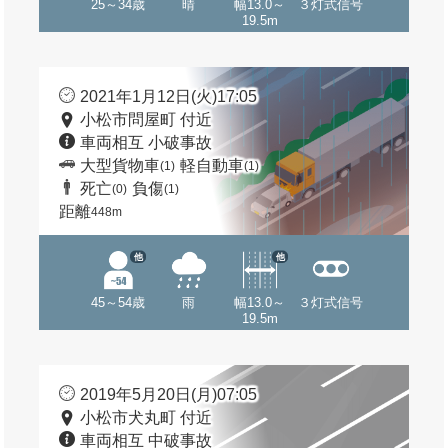
25～34歳
晴
幅13.0～
３灯式信号
19.5m
2021年1月12日(火)17:05
小松市問屋町 付近
車両相互 小破事故
大型貨物車
軽自動車
(1)
(1)
死亡
負傷
(0)
(1)
距離
448m
他
他
45～54歳
雨
幅13.0～
３灯式信号
19.5m
2019年5月20日(月)07:05
小松市犬丸町 付近
車両相互 中破事故