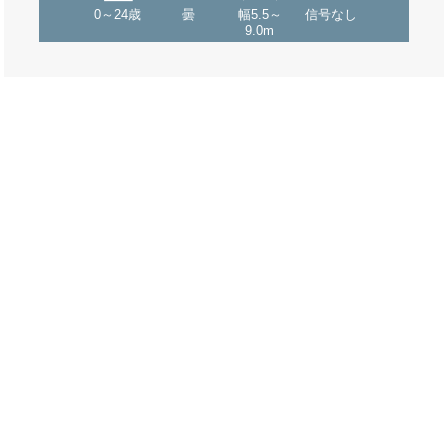
0～24歳
曇
幅5.5～
信号なし
9.0m