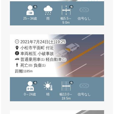
他
他
25～34歳
雨
幅5.5～
信号なし
9.0m
2021年7月24日(土)19:25
小松市平面町 付近
車両相互 小破事故
普通乗用車
軽自動車
(1)
(1)
死亡
負傷
(0)
(1)
距離
1185m
他
他
0～24歳
晴
幅13.0～
信号なし
19.5m