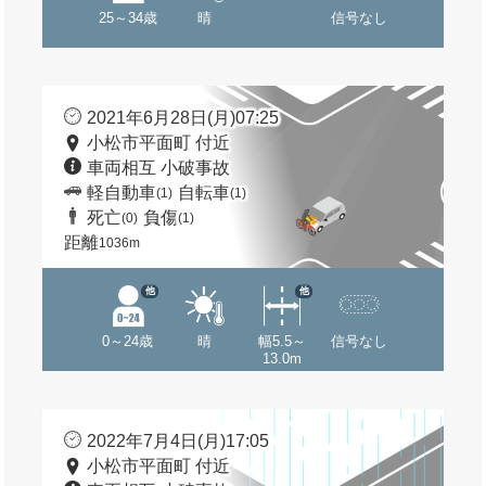
25～34歳
晴
信号なし
2021年6月28日(月)07:25
小松市平面町 付近
車両相互 小破事故
軽自動車
自転車
(1)
(1)
死亡
負傷
(0)
(1)
距離
1036m
他
他
0～24歳
晴
幅5.5～
信号なし
13.0m
2022年7月4日(月)17:05
小松市平面町 付近