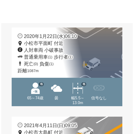
2020年1月22日(水)06:10
小松市平面町 付近
人対車両 小破事故
普通乗用車
歩行者
(1)
(1)
死亡
負傷
(0)
(1)
距離
1087m
他
他
65～74歳
曇
幅5.5～
信号なし
13.0m
2021年4月11日(日)09:05
小松市大島町 付近