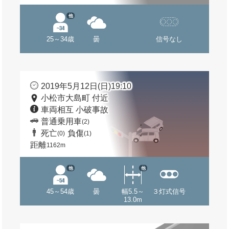
他
25～34歳
曇
信号なし
2019年5月12日(日)19:10
小松市大島町 付近
車両相互 小破事故
普通乗用車
(2)
死亡
負傷
(0)
(1)
距離
1162m
他
他
45～54歳
曇
幅5.5～
３灯式信号
13.0m