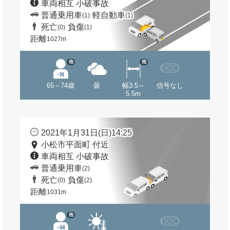
車両相互 小破事故
普通乗用車
軽自動車
(1)
(1)
死亡
負傷
(0)
(1)
距離
1027m
他
他
65～74歳
曇
幅3.5～
信号なし
5.5m
2021年1月31日(日)14:25
小松市平面町 付近
車両相互 小破事故
普通乗用車
(2)
死亡
負傷
(0)
(2)
距離
1031m
他