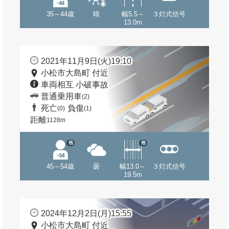
35～44歳
晴
幅5.5～
３灯式信号
13.0m
2021年11月9日(火)19:10
小松市大島町 付近
車両相互 小破事故
普通乗用車
(2)
死亡
負傷
(0)
(1)
距離
1128m
他
他
45～54歳
曇
幅13.0～
３灯式信号
19.5m
2024年12月2日(月)15:55
小松市大島町 付近