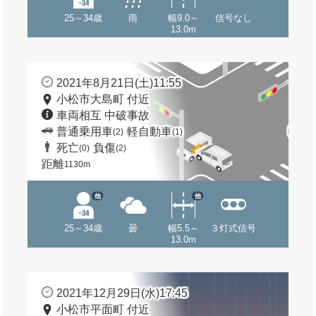
25～34歳
雨
幅9.0～
信号なし
13.0m
2021年8月21日(土)11:55
小松市大島町 付近
車両相互 中破事故
普通乗用車
軽自動車
(2)
(1)
死亡
負傷
(0)
(2)
距離
1130m
他
他
25～34歳
曇
幅5.5～
３灯式信号
13.0m
2021年12月29日(水)17:45
小松市平面町 付近