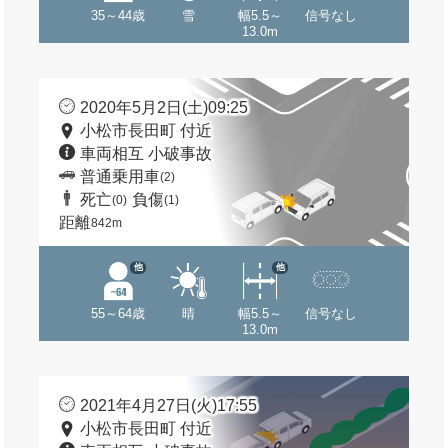
35～44歳
雪
幅5.5～
信号なし
13.0m
2020年5月2日(土)09:25
小松市長田町 付近
車両相互 小破事故
普通乗用車
(2)
死亡
負傷
(0)
(1)
距離
842m
他
他
55～64歳
晴
幅5.5～
信号なし
13.0m
2021年4月27日(火)17:55
小松市長田町 付近