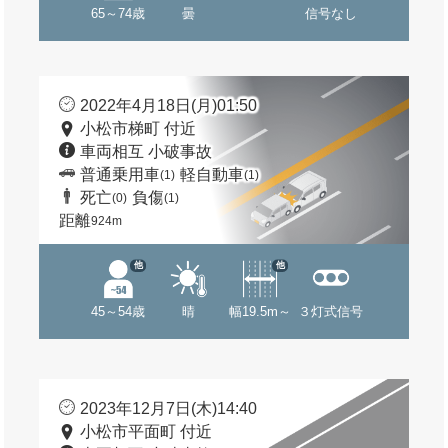
65～74歳
曇
信号なし
2022年4月18日(月)01:50
小松市梯町 付近
車両相互 小破事故
普通乗用車
軽自動車
(1)
(1)
死亡
負傷
(0)
(1)
距離
924m
他
他
45～54歳
晴
幅19.5m～
３灯式信号
2023年12月7日(木)14:40
小松市平面町 付近