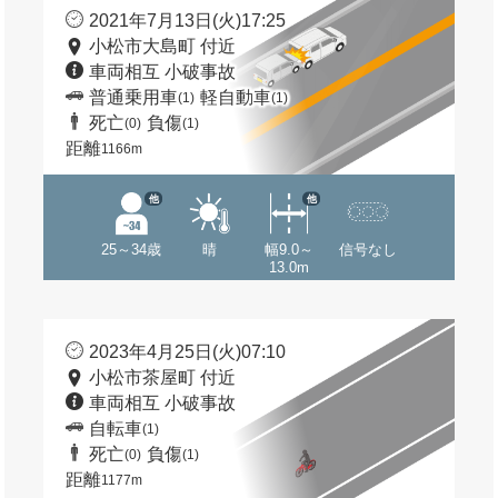
2021年7月13日(火)17:25
小松市大島町 付近
車両相互 小破事故
普通乗用車
軽自動車
(1)
(1)
死亡
負傷
(0)
(1)
距離
1166m
他
他
25～34歳
晴
幅9.0～
信号なし
13.0m
2023年4月25日(火)07:10
小松市茶屋町 付近
車両相互 小破事故
自転車
(1)
死亡
負傷
(0)
(1)
距離
1177m