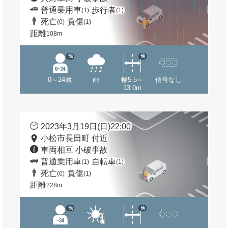
普通乗用車
歩行者
(1)
(1)
死亡
負傷
(0)
(1)
距離
108m
他
他
0～24歳
雨
幅5.5～
信号なし
13.0m
2023年3月19日(日)22:00
小松市長田町 付近
車両相互 小破事故
普通乗用車
自転車
(1)
(1)
死亡
負傷
(0)
(1)
距離
228m
他
他