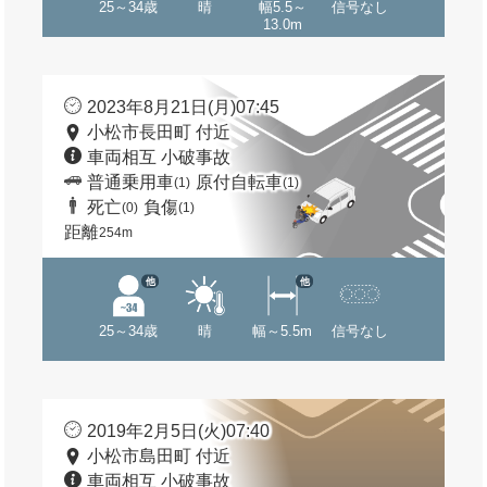
25～34歳
晴
幅5.5～
信号なし
13.0m
2023年8月21日(月)07:45
小松市長田町 付近
車両相互 小破事故
普通乗用車
原付自転車
(1)
(1)
死亡
負傷
(0)
(1)
距離
254m
他
他
25～34歳
晴
幅～5.5m
信号なし
2019年2月5日(火)07:40
小松市島田町 付近
車両相互 小破事故