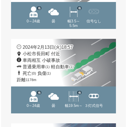
他
他
0～24歳
曇
幅3.5～
信号なし
5.5m
2024年2月13日(火)18:57
小松市長田町 付近
車両相互 小破事故
普通乗用車
軽自動車
(1)
(1)
死亡
負傷
(0)
(1)
距離
1178m
他
他
0～24歳
曇
幅19.5m～
３灯式信号