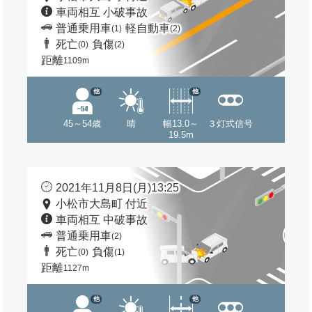
車両相互 小破事故
普通乗用車
軽自動車
(1)
(2)
死亡
負傷
(0)
(2)
距離
1109m
他
他
45～54歳
晴
幅13.0～
３灯式信号
19.5m
2021年11月8日(月)13:25
小松市大島町 付近
車両相互 中破事故
普通乗用車
(2)
死亡
負傷
(0)
(1)
距離
1127m
他
他