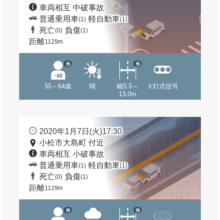
車両相互 中破事故
普通乗用車
軽自動車
(1)
(1)
死亡
負傷
(0)
(1)
距離
1129m
他
他
55～64歳
晴
幅5.5～
３灯式信号
13.0m
2020年1月7日(火)17:30
小松市大島町 付近
車両相互 小破事故
普通乗用車
軽自動車
(1)
(1)
死亡
負傷
(0)
(1)
距離
1129m
他
他