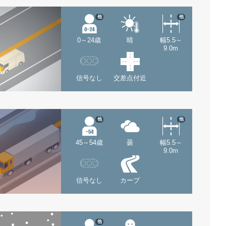
他
他
0～24歳
晴
幅5.5～
9.0m
信号なし
交差点付近
他
他
45～54歳
曇
幅5.5～
9.0m
信号なし
カーブ
他