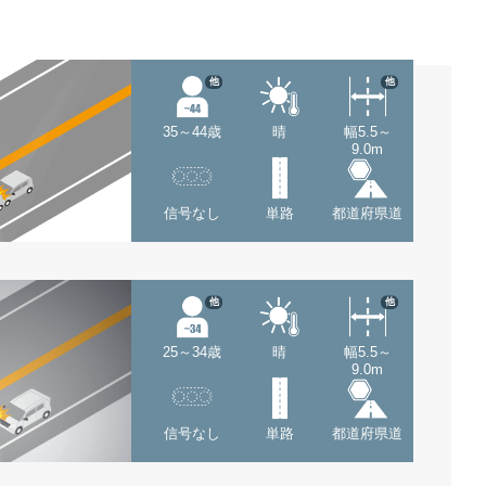
他
他
35～44歳
晴
幅5.5～
9.0m
信号なし
単路
都道府県道
他
他
25～34歳
晴
幅5.5～
9.0m
信号なし
単路
都道府県道