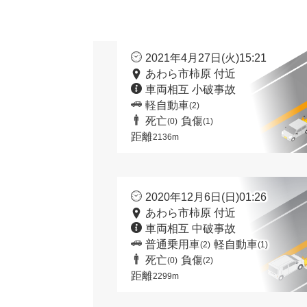
2021年4月27日(火)15:21
あわら市柿原 付近
車両相互 小破事故
軽自動車
(2)
死亡
負傷
(0)
(1)
距離
2136m
2020年12月6日(日)01:26
あわら市柿原 付近
車両相互 中破事故
普通乗用車
軽自動車
(2)
(1)
死亡
負傷
(0)
(2)
距離
2299m