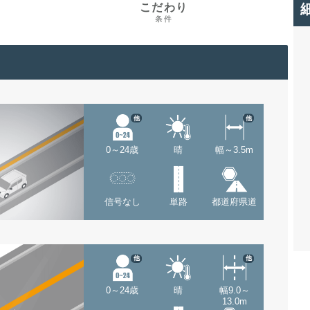
こだわり
条件
他
他
0～24歳
晴
幅～3.5m
信号なし
単路
都道府県道
他
他
0～24歳
晴
幅9.0～
13.0m