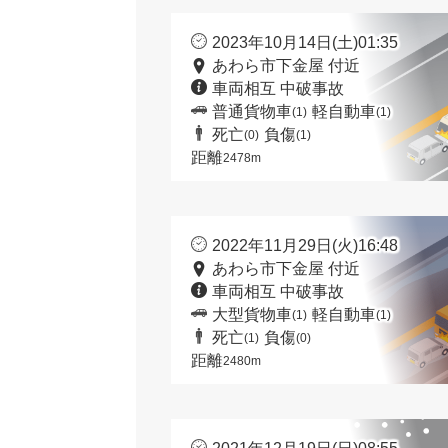
2023年10月14日(土)01:35
あわら市下金屋 付近
車両相互 中破事故
普通貨物車
軽自動車
(1)
(1)
死亡
負傷
(0)
(1)
距離
2478m
2022年11月29日(火)16:48
あわら市下金屋 付近
車両相互 中破事故
大型貨物車
軽自動車
(1)
(1)
死亡
負傷
(1)
(0)
距離
2480m