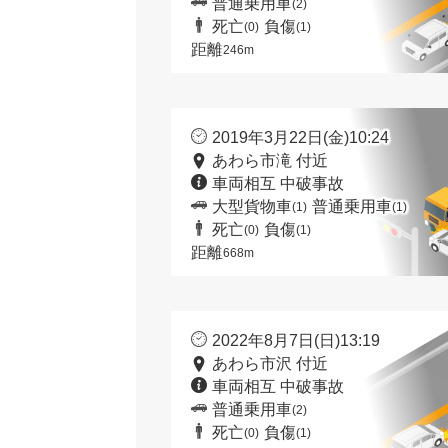
普通乗用車
(2)
死亡
負傷
(0)
(1)
距離
246m
2019年3月22日(金)10:24
あわら市滝 付近
車両相互 中破事故
大型貨物車
普通乗用車
(1)
(1)
死亡
負傷
(0)
(1)
距離
668m
2022年8月7日(日)13:19
あわら市沢 付近
車両相互 中破事故
普通乗用車
(2)
死亡
負傷
(0)
(1)