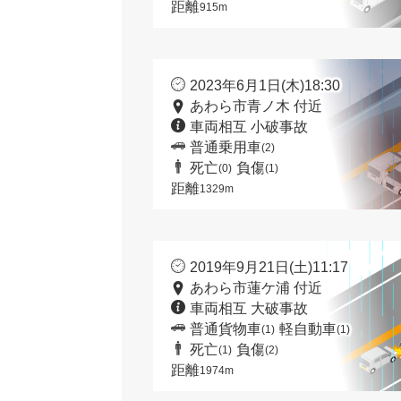
距離
915m
2023年6月1日(木)18:30
あわら市青ノ木 付近
車両相互 小破事故
普通乗用車
(2)
死亡
負傷
(0)
(1)
距離
1329m
2019年9月21日(土)11:17
あわら市蓮ケ浦 付近
車両相互 大破事故
普通貨物車
軽自動車
(1)
(1)
死亡
負傷
(1)
(2)
距離
1974m