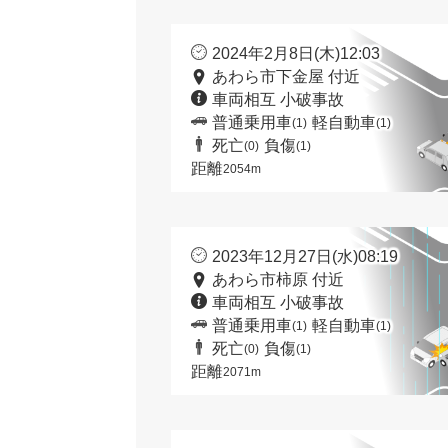
2024年2月8日(木)12:03
あわら市下金屋 付近
車両相互 小破事故
普通乗用車
軽自動車
(1)
(1)
死亡
負傷
(0)
(1)
距離
2054m
2023年12月27日(水)08:19
あわら市柿原 付近
車両相互 小破事故
普通乗用車
軽自動車
(1)
(1)
死亡
負傷
(0)
(1)
距離
2071m