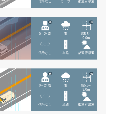
信号なし
カーブ
都道府県道
他
他
0～24歳
雨
幅5.5～
9.0m
信号なし
単路
都道府県道
他
他
0～24歳
雨
幅5.5～
9.0m
信号なし
単路
都道府県道