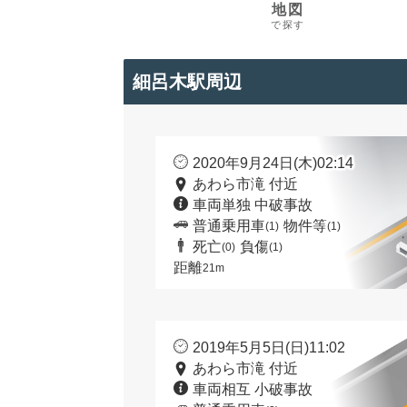
地図
で探す
細呂木駅周辺
2020年9月24日(木)02:14
あわら市滝 付近
車両単独 中破事故
普通乗用車
物件等
(1)
(1)
死亡
負傷
(0)
(1)
距離
21m
2019年5月5日(日)11:02
あわら市滝 付近
車両相互 小破事故