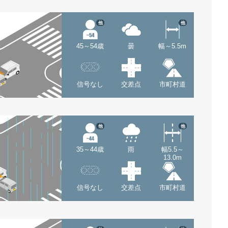
他
他
45～54歳
曇
幅～5.5m
信号なし
交差点
市町村道
他
他
35～44歳
雨
幅5.5～
13.0m
信号なし
交差点
市町村道