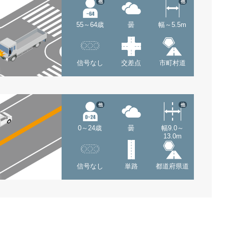
他
他
55～64歳
曇
幅～5.5m
信号なし
交差点
市町村道
他
他
0～24歳
曇
幅9.0～
13.0m
信号なし
単路
都道府県道