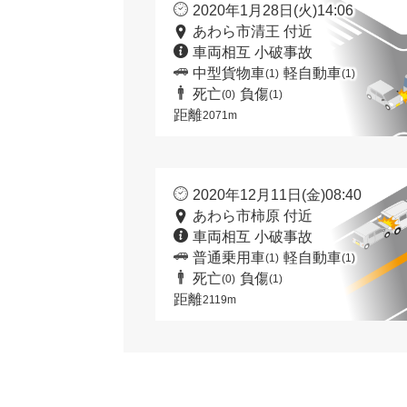
2020年1月28日(火)14:06
あわら市清王 付近
車両相互 小破事故
中型貨物車
軽自動車
(1)
(1)
死亡
負傷
(0)
(1)
距離
2071m
2020年12月11日(金)08:40
あわら市柿原 付近
車両相互 小破事故
普通乗用車
軽自動車
(1)
(1)
死亡
負傷
(0)
(1)
距離
2119m