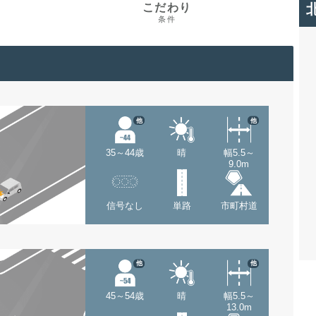
こだわり
条件
他
他
35～44歳
晴
幅5.5～
9.0m
信号なし
単路
市町村道
他
他
45～54歳
晴
幅5.5～
13.0m