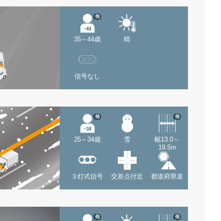
他
35～44歳
晴
信号なし
他
他
25～34歳
雪
幅13.0～
19.5m
３灯式信号
交差点付近
都道府県道
他
他