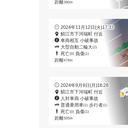
距離
390m
2024年11月12日(火)17:33
鯖江市下河端町 付近
車両相互 小破事故
大型自動二輪大
(2)
死亡
負傷
(0)
(1)
距離
476m
2024年9月9日(月)16:28
鯖江市下河端町 付近
人対車両 小破事故
普通乗用車
歩行者
(1)
(1)
死亡
負傷
(0)
(1)
距離
505m