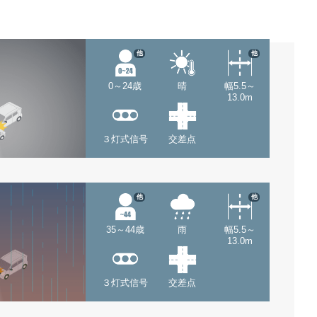
他
他
0～24歳
晴
幅5.5～
13.0m
３灯式信号
交差点
他
他
35～44歳
雨
幅5.5～
13.0m
３灯式信号
交差点