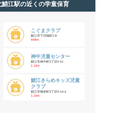
北鯖江駅の近くの学童保育
こぐまクラブ
鯖江市下河端町2-8
949m
神中児童センター
鯖江市神中町3丁目5-31
1.1km
鯖江きらめキッズ児童
クラブ
鯖江市御幸町3丁目5-14-2
1.1km