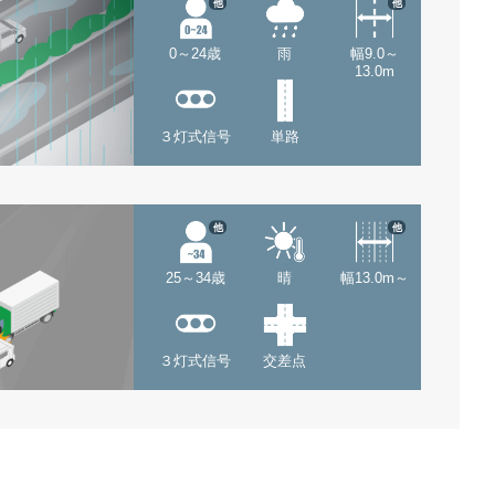
他
他
0～24歳
雨
幅9.0～
13.0m
３灯式信号
単路
他
他
25～34歳
晴
幅13.0m～
３灯式信号
交差点