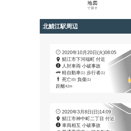
地図
で探す
北鯖江駅周辺
2020年10月20日(火)08:05
鯖江市下河端町 付近
人対車両 小破事故
軽自動車
歩行者
(1)
(1)
死亡
負傷
(0)
(1)
距離
42m
2020年3月8日(日)14:09
鯖江市神中町二丁目 付近
車両相互 小破事故