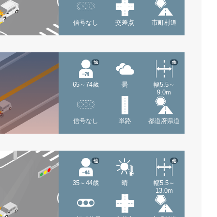
信号なし
交差点
市町村道
他
他
65～74歳
曇
幅5.5～
9.0m
信号なし
単路
都道府県道
他
他
35～44歳
晴
幅5.5～
13.0m