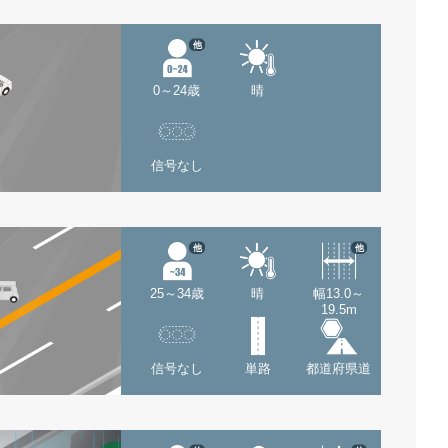
他
0～24歳
晴
信号なし
他
他
25～34歳
晴
幅13.0～
19.5m
信号なし
単路
都道府県道