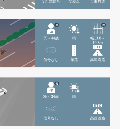
３灯式信号
交差点
市町村道
他
他
35～44歳
晴
幅13.0～
19.5m
信号なし
単路
高速道路
他
25～34歳
晴
信号なし
高速道路