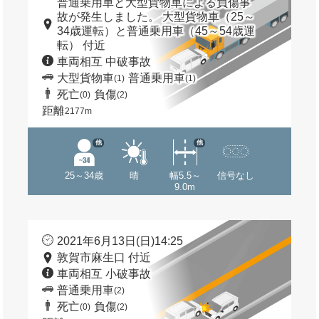
普通乗用車と大型貨物車による負傷事
故が発生しました。 大型貨物車（25～
34歳運転）と普通乗用車（45～54歳運
転） 付近
車両相互 中破事故
大型貨物車
普通乗用車
(1)
(1)
死亡
負傷
(0)
(2)
距離
2177m
他
他
25～34歳
晴
幅5.5～
信号なし
9.0m
2021年6月13日(日)14:25
敦賀市麻生口 付近
車両相互 小破事故
普通乗用車
(2)
死亡
負傷
(0)
(2)