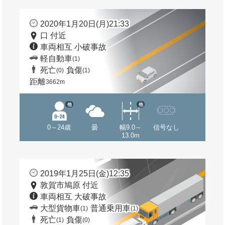
2020年1月20日(月)21:33
口 付近
車両相互 小破事故
軽自動車
(1)
死亡
負傷
(0)
(1)
距離
3662m
他
他
0～24歳
曇
幅9.0～
信号なし
13.0m
2019年1月25日(金)12:35
敦賀市鳩原 付近
車両相互 大破事故
大型貨物車
普通乗用車
(1)
(1)
死亡
負傷
(1)
(0)