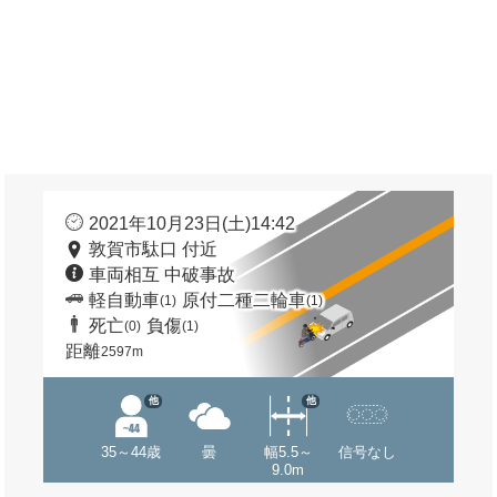
2021年10月23日(土)14:42
敦賀市駄口 付近
車両相互 中破事故
軽自動車
原付二種二輪車
(1)
(1)
死亡
負傷
(0)
(1)
距離
2597m
他
他
35～44歳
曇
幅5.5～
信号なし
9.0m