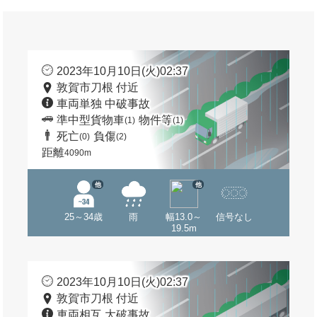
2023年10月10日(火)02:37
敦賀市刀根 付近
車両単独 中破事故
準中型貨物車
物件等
(1)
(1)
死亡
負傷
(0)
(2)
距離
4090m
他
他
25～34歳
雨
幅13.0～
信号なし
19.5m
2023年10月10日(火)02:37
敦賀市刀根 付近
車両相互 大破事故