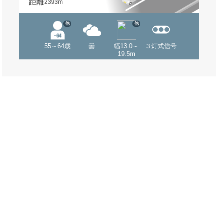
距離
2393m
他
他
55～64歳
曇
幅13.0～
３灯式信号
19.5m