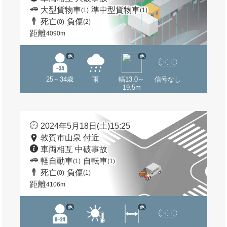
大型貨物車
準中型貨物車
(1)
(1)
死亡
負傷
(0)
(2)
距離
4090m
他
他
25～34歳
雨
幅13.0～
信号なし
19.5m
2024年5月18日(土)15:25
敦賀市山泉 付近
車両相互 中破事故
軽自動車
自転車
(1)
(1)
死亡
負傷
(0)
(1)
距離
4106m
他
他