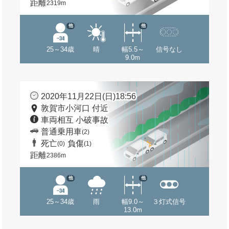
距離
2319m
他
他
25～34歳
晴
幅5.5～
信号なし
9.0m
2020年11月22日(日)18:56
敦賀市小河口 付近
車両相互 小破事故
普通乗用車
(2)
死亡
負傷
(0)
(1)
距離
2386m
他
他
25～34歳
雨
幅9.0～
３灯式信号
13.0m