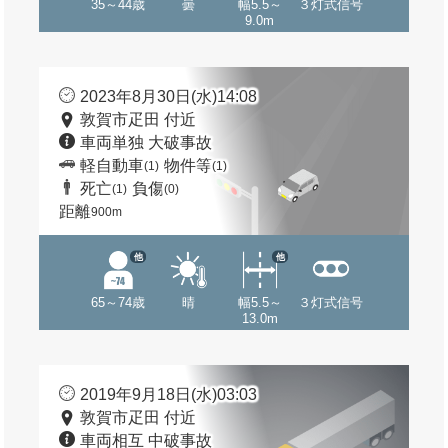
35～44歳
曇
幅5.5～
３灯式信号
9.0m
2023年8月30日(水)14:08
敦賀市疋田 付近
車両単独 大破事故
軽自動車
物件等
(1)
(1)
死亡
負傷
(1)
(0)
距離
900m
他
他
65～74歳
晴
幅5.5～
３灯式信号
13.0m
2019年9月18日(水)03:03
敦賀市疋田 付近
車両相互 中破事故