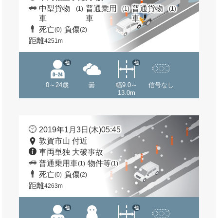
中型貨物
普通乗用
普通貨物
(1)
(1)
(1)
車
車
車
死亡
負傷
(0)
(2)
距離
4251m
他
他
0～24歳
曇
幅9.0～
信号なし
13.0m
2019年1月3日(木)05:45
敦賀市山 付近
車両単独 大破事故
普通乗用車
物件等
(1)
(1)
死亡
負傷
(0)
(2)
距離
4263m
他
他