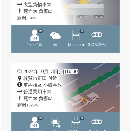
大型貨物車
(2)
死亡
負傷
(0)
(1)
距離
904m
他
他
45～54歳
曇
幅～5.5m
３灯式信号
2024年10月13日(日)16:30
敦賀市疋田 付近
車両相互 小破事故
普通乗用車
(2)
死亡
負傷
(0)
(1)
距離
1026m
他
他