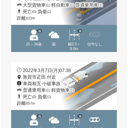
大型貨物車
軽自動車
普通乗用車
(1)
(1)
(1)
死亡
負傷
(0)
(1)
距離
623m
他
他
25～34歳
曇
幅5.5～
信号なし
9.0m
2022年3月7日(月)07:38
敦賀市疋田 付近
車両相互 小破事故
普通乗用車
軽貨物車
(1)
(1)
死亡
負傷
(0)
(1)
距離
857m
他
他