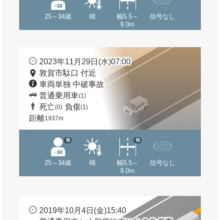
25～34歳
晴
幅5.5～
信号なし
9.0m
2023年11月29日(水)07:00
敦賀市駄口 付近
車両単独 中破事故
普通乗用車
(1)
死亡
負傷
(0)
(1)
距離
1937m
他
他
25～34歳
晴
幅5.5～
信号なし
9.0m
2019年10月4日(金)15:40