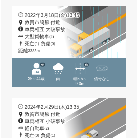
2022年3月18日(金)13:45
敦賀市鳩原 付近
車両相互 大破事故
大型貨物車
(2)
死亡
負傷
(1)
(0)
距離
3383m
他
他
35～44歳
雨
幅5.5～
信号なし
9.0m
2024年2月29日(木)13:35
敦賀市鳩原 付近
車両相互 小破事故
軽自動車
(2)
死亡
負傷
(0)
(1)