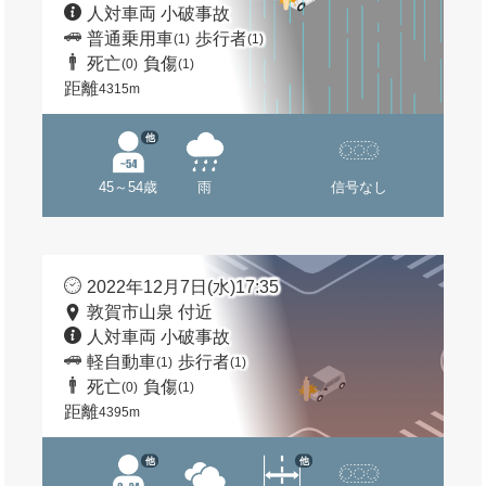
人対車両 小破事故
普通乗用車
歩行者
(1)
(1)
死亡
負傷
(0)
(1)
距離
4315m
他
45～54歳
雨
信号なし
2022年12月7日(水)17:35
敦賀市山泉 付近
人対車両 小破事故
軽自動車
歩行者
(1)
(1)
死亡
負傷
(0)
(1)
距離
4395m
他
他