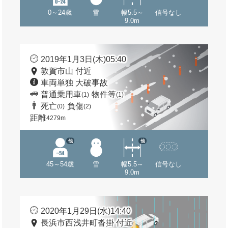
0～24歳
雪
幅5.5～
信号なし
9.0m
2019年1月3日(木)05:40
敦賀市山 付近
車両単独 大破事故
普通乗用車
物件等
(1)
(1)
死亡
負傷
(0)
(2)
距離
4279m
他
他
45～54歳
雪
幅5.5～
信号なし
9.0m
2020年1月29日(水)14:40
長浜市西浅井町沓掛 付近