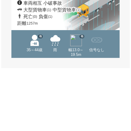
車両相互 小破事故
大型貨物車
中型貨物車
(1)
(1)
死亡
負傷
(0)
(1)
距離
1257m
他
他
35～44歳
雨
幅13.0～
信号なし
19.5m