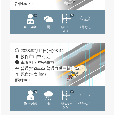
距離
3514m
他
他
0～24歳
曇
幅5.5～
信号なし
9.0m
2023年7月2日(日)08:44
敦賀市山中 付近
車両相互 中破事故
普通貨物車
普通自動二輪小
(1)
(1)
死亡
負傷
(0)
(1)
距離
3648m
他
他
45～54歳
雨
幅5.5～
信号なし
9.0m