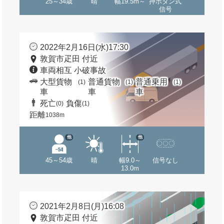
25～34歳
晴
幅19.5m～
押ボタン式
信号
2022年2月16日(水)17:30
敦賀市疋田 付近
車両相互 小破事故
大型貨物
普通貨物
普通乗用
(1)
(1)
(1)
車
車
車
死亡
負傷
(0)
(1)
距離
1038m
他
他
45～54歳
晴
幅9.0～
信号なし
13.0m
2021年2月8日(月)16:08
敦賀市疋田 付近