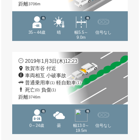
距離
3706m
他
他
35～44歳
晴
幅5.5～
信号なし
9.0m
2019年1月3日(木)12:23
敦賀市谷 付近
車両相互 小破事故
普通乗用車
軽自動車
(1)
(1)
死亡
負傷
(0)
(1)
距離
3746m
他
他
0～24歳
曇
幅13.0～
信号なし
19.5m