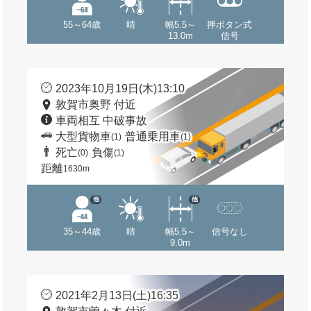
55～64歳
晴
幅5.5～
押ボタン式
13.0m
信号
2023年10月19日(木)13:10
敦賀市奥野 付近
車両相互 中破事故
大型貨物車
普通乗用車
(1)
(1)
死亡
負傷
(0)
(1)
距離
1630m
他
他
35～44歳
晴
幅5.5～
信号なし
9.0m
2021年2月13日(土)16:35