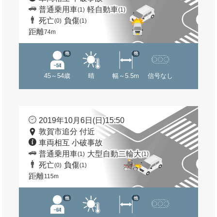
普通乗用車
軽自動車
(1)
(1)
死亡
負傷
(0)
(1)
距離
74m
他
他
45～54歳
晴
幅～5.5m
信号なし
2019年10月6日(日)15:50
敦賀市追分 付近
車両相互 小破事故
普通乗用車
大型自動二輪大
(1)
(1)
死亡
負傷
(0)
(1)
距離
115m
他
他