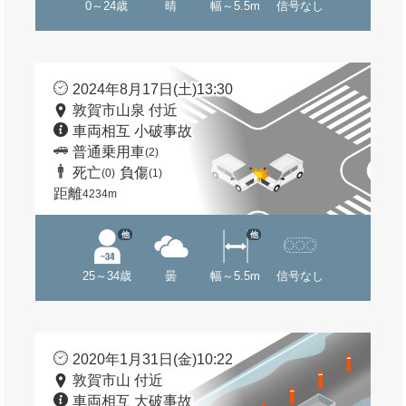
0～24歳
晴
幅～5.5m
信号なし
2024年8月17日(土)13:30
敦賀市山泉 付近
車両相互 小破事故
普通乗用車
(2)
死亡
負傷
(0)
(1)
距離
4234m
他
他
25～34歳
曇
幅～5.5m
信号なし
2020年1月31日(金)10:22
敦賀市山 付近
車両相互 大破事故