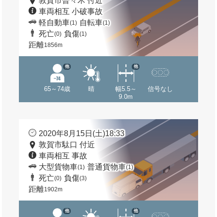
敦賀市曽々木 付近
車両相互 小破事故
軽自動車
自転車
(1)
(1)
死亡
負傷
(0)
(1)
距離
1856m
他
他
65～74歳
晴
幅5.5～
信号なし
9.0m
2020年8月15日(土)18:33
敦賀市駄口 付近
車両相互 事故
大型貨物車
普通貨物車
(1)
(1)
死亡
負傷
(0)
(3)
距離
1902m
他
他