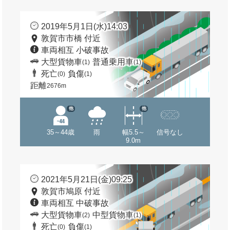
2019年5月1日(水)14:03
敦賀市市橋 付近
車両相互 小破事故
大型貨物車
普通乗用車
(1)
(1)
死亡
負傷
(0)
(1)
距離
2676m
他
他
35～44歳
雨
幅5.5～
信号なし
9.0m
2021年5月21日(金)09:25
敦賀市鳩原 付近
車両相互 中破事故
大型貨物車
中型貨物車
(2)
(1)
死亡
負傷
(0)
(1)