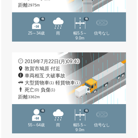
距離
2975m
他
他
25～34歳
雨
幅5.5～
信号なし
9.0m
2019年7月22日(月)09:40
敦賀市鳩原 付近
車両相互 大破事故
大型貨物車
軽貨物車
(1)
(1)
死亡
負傷
(0)
(1)
距離
3362m
他
他
55～64歳
雨
幅5.5～
信号なし
9.0m