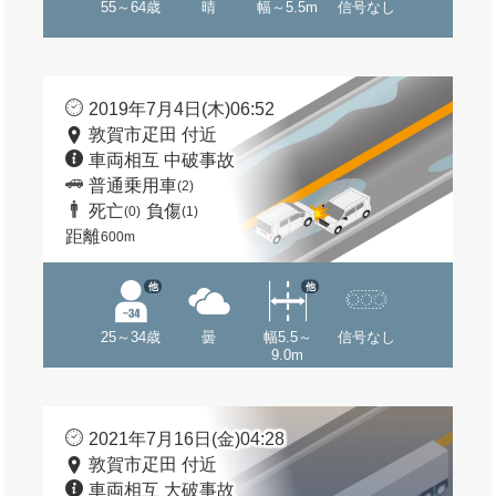
55～64歳
晴
幅～5.5m
信号なし
2019年7月4日(木)06:52
敦賀市疋田 付近
車両相互 中破事故
普通乗用車
(2)
死亡
負傷
(0)
(1)
距離
600m
他
他
25～34歳
曇
幅5.5～
信号なし
9.0m
2021年7月16日(金)04:28
敦賀市疋田 付近
車両相互 大破事故