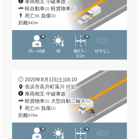
車両相互 小破事故
軽自動車
軽貨物車
(1)
(1)
死亡
負傷
(0)
(2)
距離
642m
他
他
35～44歳
晴
幅5.5～
信号なし
9.0m
2020年8月1日(土)16:10
長浜市高月町落川 付近
車両相互 中破事故
軽貨物車
大型自動二輪大
(1)
(1)
死亡
負傷
(0)
(1)
距離
676m
他
他