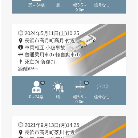
25～34歳
曇
幅5.5～
信号なし
9.0m
2024年5月11日(土)10:25
長浜市高月町高月 付近
車両相互 小破事故
普通乗用車
軽自動車
(1)
(1)
死亡
負傷
(0)
(1)
距離
636m
他
他
0～24歳
晴
幅5.5～
信号なし
9.0m
2021年9月13日(月)14:25
長浜市高月町落川 付近