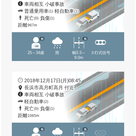
車両相互 小破事故
普通乗用車
軽自動車
(1)
(1)
死亡
負傷
(0)
(1)
距離
967m
他
他
25～34歳
雨
幅5.5～
３灯式信号
9.0m
2018年12月17日(月)08:45
長浜市高月町高月 付近
車両相互 小破事故
軽自動車
(2)
死亡
負傷
(0)
(1)
距離
1065m
他
他