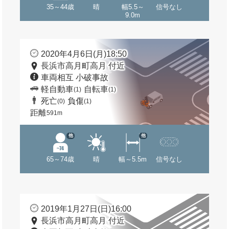
35～44歳
晴
幅5.5～
信号なし
9.0m
2020年4月6日(月)18:50
長浜市高月町高月 付近
車両相互 小破事故
軽自動車
自転車
(1)
(1)
死亡
負傷
(0)
(1)
距離
591m
他
他
65～74歳
晴
幅～5.5m
信号なし
2019年1月27日(日)16:00
長浜市高月町高月 付近