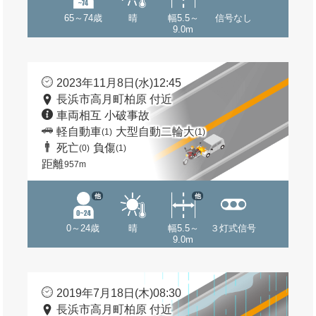
65～74歳
晴
幅5.5～
信号なし
9.0m
2023年11月8日(水)12:45
長浜市高月町柏原 付近
車両相互 小破事故
軽自動車
大型自動二輪大
(1)
(1)
死亡
負傷
(0)
(1)
距離
957m
他
他
0～24歳
晴
幅5.5～
３灯式信号
9.0m
2019年7月18日(木)08:30
長浜市高月町柏原 付近