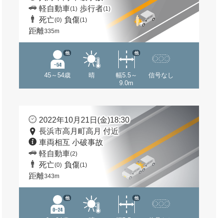
軽自動車
歩行者
(1)
(1)
死亡
負傷
(0)
(1)
距離
335m
他
他
45～54歳
晴
幅5.5～
信号なし
9.0m
2022年10月21日(金)18:30
長浜市高月町高月 付近
車両相互 小破事故
軽自動車
(2)
死亡
負傷
(0)
(1)
距離
343m
他
他