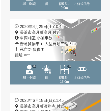
45～54歳
曇
幅5.5～
３灯式信号
9.0m
2020年4月25日(土)10:45
長浜市高月町高月 付近
車両相互 小破事故
普通貨物車
大型自動二輪大
(1)
(1)
死亡
負傷
(0)
(1)
距離
502m
他
他
35～44歳
晴
幅5.5～
３灯式信号
13.0m
2023年6月18日(日)11:45
長浜市高月町渡岸寺 付近