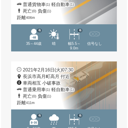
普通貨物車
軽自動車
(1)
(1)
死亡
負傷
(0)
(1)
距離
406m
他
他
35～44歳
晴
幅5.5～
信号なし
9.0m
2021年2月16日(火)07:30
長浜市高月町高月 付近
車両相互 小破事故
普通乗用車
軽自動車
(1)
(1)
死亡
負傷
(0)
(1)
距離
411m
他
他