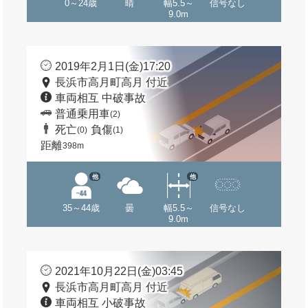
0～24歳
晴
幅5.5～
信号なし
9.0m
2019年2月1日(金)17:20
長浜市高月町高月 付近
車両相互 中破事故
普通乗用車
(2)
死亡
負傷
(0)
(1)
距離
398m
他
他
35～44歳
曇
幅5.5～
信号なし
9.0m
2021年10月22日(金)03:45
長浜市高月町高月 付近
車両相互 小破事故