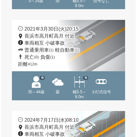
0～24歳
雨
幅5.5～
信号なし
9.0m
2021年3月30日(火)20:15
長浜市高月町高月 付近
車両相互 小破事故
普通乗用車
軽自動車
(1)
(1)
死亡
負傷
(0)
(1)
距離
412m
他
他
35～44歳
曇
幅5.5～
３灯式信号
9.0m
2024年7月17日(水)08:10
長浜市高月町高月 付近
車両相互 小破事故