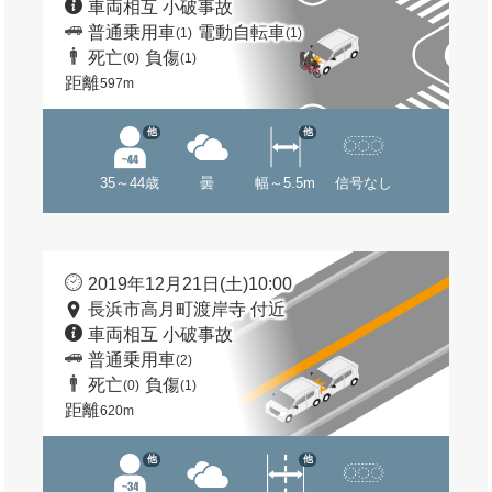
車両相互 小破事故
普通乗用車
電動自転車
(1)
(1)
死亡
負傷
(0)
(1)
距離
597m
他
他
35～44歳
曇
幅～5.5m
信号なし
2019年12月21日(土)10:00
長浜市高月町渡岸寺 付近
車両相互 小破事故
普通乗用車
(2)
死亡
負傷
(0)
(1)
距離
620m
他
他