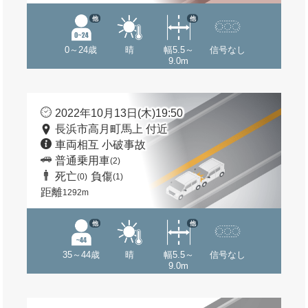
他
他
0～24歳
晴
幅5.5～
信号なし
9.0m
2022年10月13日(木)19:50
長浜市高月町馬上 付近
車両相互 小破事故
普通乗用車
(2)
死亡
負傷
(0)
(1)
距離
1292m
他
他
35～44歳
晴
幅5.5～
信号なし
9.0m