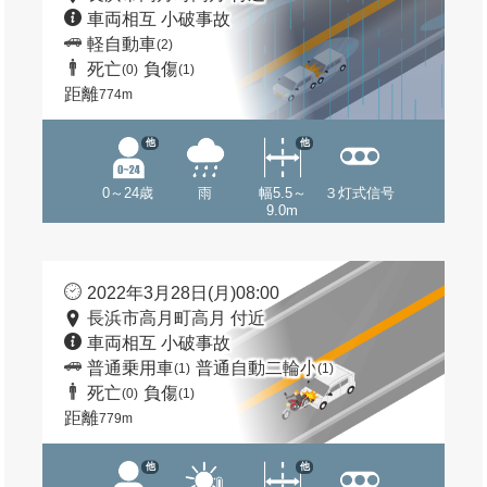
車両相互 小破事故
軽自動車
(2)
死亡
負傷
(0)
(1)
距離
774m
他
他
0～24歳
雨
幅5.5～
３灯式信号
9.0m
2022年3月28日(月)08:00
長浜市高月町高月 付近
車両相互 小破事故
普通乗用車
普通自動二輪小
(1)
(1)
死亡
負傷
(0)
(1)
距離
779m
他
他