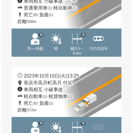
車両相互 小破事故
普通乗用車
軽自動車
(1)
(1)
死亡
負傷
(0)
(1)
距離
550m
他
他
35～44歳
晴
幅5.5～
３灯式信号
9.0m
2023年10月10日(火)13:25
長浜市高月町高月 付近
車両相互 小破事故
軽自動車
軽貨物車
(1)
(1)
死亡
負傷
(0)
(1)
距離
572m
他
他