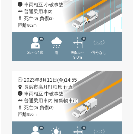
車両相互 小破事故
普通乗用車
(2)
死亡
負傷
(0)
(2)
距離
862m
他
他
25～34歳
雨
幅5.5～
信号なし
9.0m
2023年8月11日(金)14:55
長浜市高月町柏原 付近
車両相互 中破事故
普通乗用車
軽貨物車
(2)
(1)
死亡
負傷
(0)
(2)
距離
950m
他
他