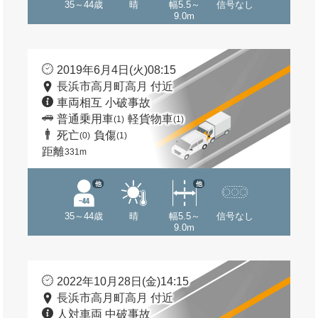
35～44歳
晴
幅5.5～
信号なし
9.0m
2019年6月4日(火)08:15
長浜市高月町高月 付近
車両相互 小破事故
普通乗用車
軽貨物車
(1)
(1)
死亡
負傷
(0)
(1)
距離
331m
他
他
35～44歳
晴
幅5.5～
信号なし
9.0m
2022年10月28日(金)14:15
長浜市高月町高月 付近
人対車両 中破事故