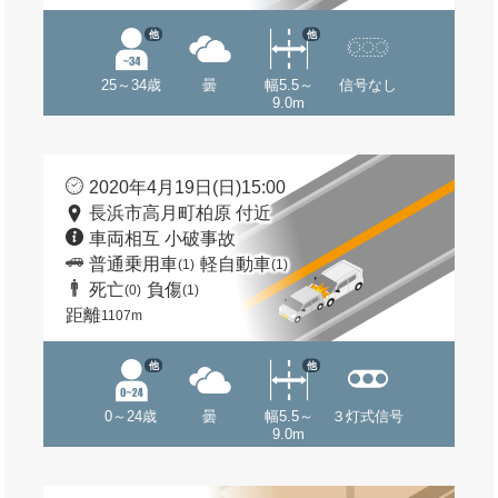
他
他
25～34歳
曇
幅5.5～
信号なし
9.0m
2020年4月19日(日)15:00
長浜市高月町柏原 付近
車両相互 小破事故
普通乗用車
軽自動車
(1)
(1)
死亡
負傷
(0)
(1)
距離
1107m
他
他
0～24歳
曇
幅5.5～
３灯式信号
9.0m