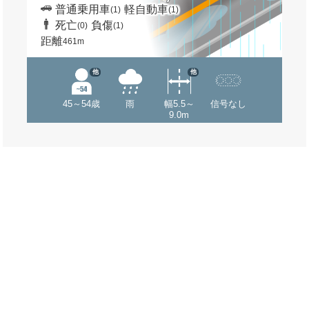
普通乗用車
軽自動車
(1)
(1)
死亡
負傷
(0)
(1)
距離
461m
他
他
45～54歳
雨
幅5.5～
信号なし
9.0m