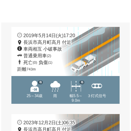
2019年5月14日(火)17:20
長浜市高月町高月 付近
車両相互 小破事故
普通乗用車
(2)
死亡
負傷
(0)
(1)
距離
743m
他
他
25～34歳
雨
幅5.5～
３灯式信号
9.0m
2023年12月2日(土)06:35
長浜市高月町高月 付近