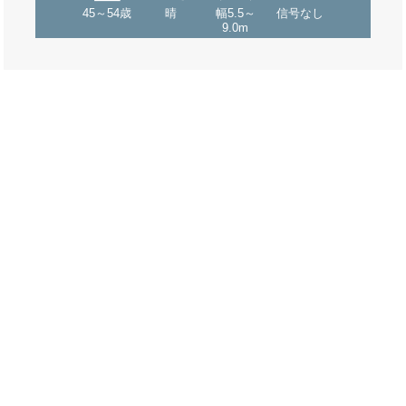
45～54歳
晴
幅5.5～
信号なし
9.0m