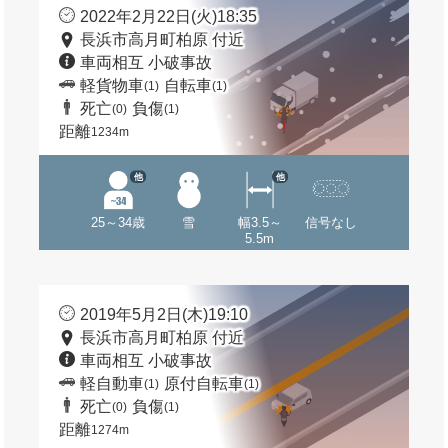
2022年2月22日(火)18:35
長浜市高月町柏原 付近
車両相互 小破事故
軽貨物車
自転車
(1)
(1)
死亡
負傷
(0)
(1)
距離
1234m
他
他
25～34歳
雪
幅3.5～
信号なし
5.5m
2019年5月2日(木)19:10
長浜市高月町柏原 付近
車両相互 小破事故
軽自動車
原付自転車
(1)
(1)
死亡
負傷
(0)
(1)
距離
1274m