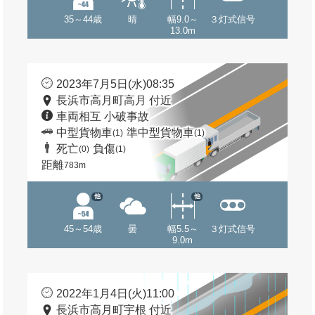
35～44歳
晴
幅9.0～
３灯式信号
13.0m
2023年7月5日(水)08:35
長浜市高月町高月 付近
車両相互 小破事故
中型貨物車
準中型貨物車
(1)
(1)
死亡
負傷
(0)
(1)
距離
783m
他
他
45～54歳
曇
幅5.5～
３灯式信号
9.0m
2022年1月4日(火)11:00
長浜市高月町宇根 付近