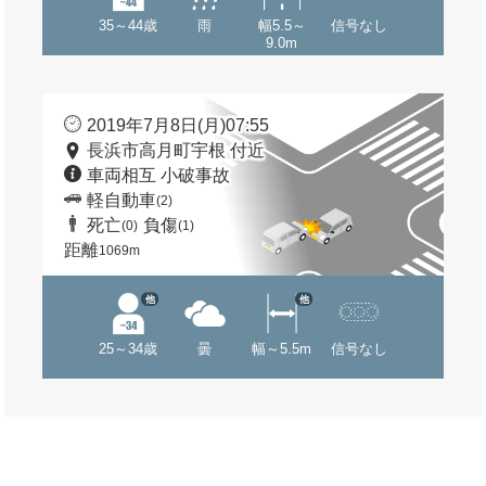
35～44歳
雨
幅5.5～
信号なし
9.0m
2019年7月8日(月)07:55
長浜市高月町宇根 付近
車両相互 小破事故
軽自動車
(2)
死亡
負傷
(0)
(1)
距離
1069m
他
他
25～34歳
曇
幅～5.5m
信号なし