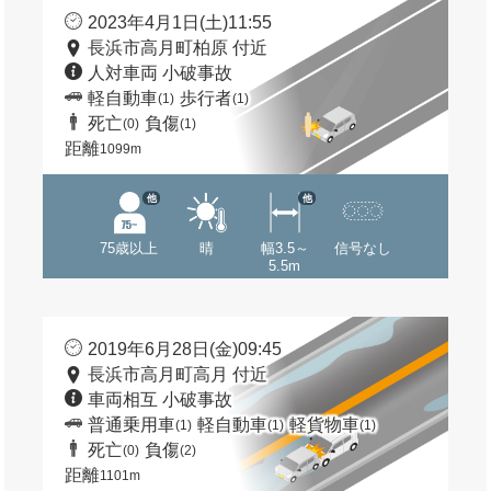
2023年4月1日(土)11:55
長浜市高月町柏原 付近
人対車両 小破事故
軽自動車
歩行者
(1)
(1)
死亡
負傷
(0)
(1)
距離
1099m
他
他
75歳以上
晴
幅3.5～
信号なし
5.5m
2019年6月28日(金)09:45
長浜市高月町高月 付近
車両相互 小破事故
普通乗用車
軽自動車
軽貨物車
(1)
(1)
(1)
死亡
負傷
(0)
(2)
距離
1101m