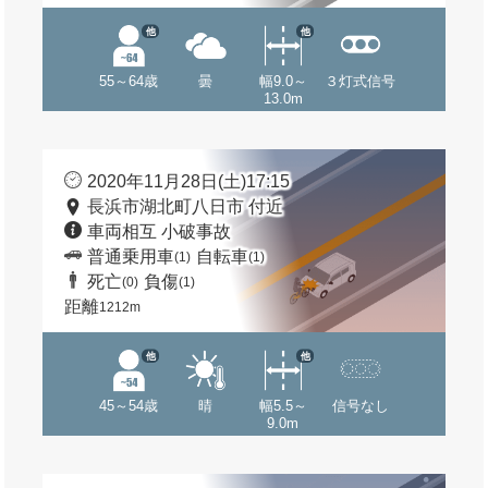
他
他
55～64歳
曇
幅9.0～
３灯式信号
13.0m
2020年11月28日(土)17:15
長浜市湖北町八日市 付近
車両相互 小破事故
普通乗用車
自転車
(1)
(1)
死亡
負傷
(0)
(1)
距離
1212m
他
他
45～54歳
晴
幅5.5～
信号なし
9.0m