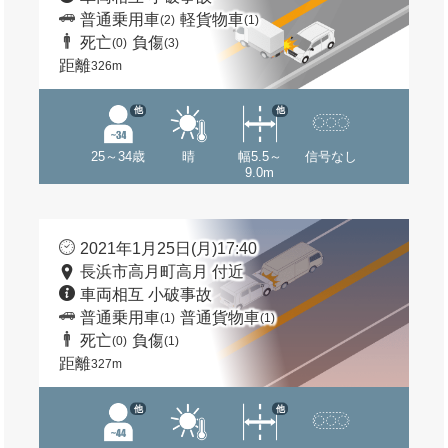
普通乗用車
軽貨物車
(2)
(1)
死亡
負傷
(0)
(3)
距離
326m
他
他
25～34歳
晴
幅5.5～
信号なし
9.0m
2021年1月25日(月)17:40
長浜市高月町高月 付近
車両相互 小破事故
普通乗用車
普通貨物車
(1)
(1)
死亡
負傷
(0)
(1)
距離
327m
他
他