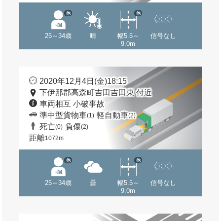
他
他
25～34歳
晴
幅5.5～
信号なし
9.0m
2020年12月4日(金)18:15
下伊那郡高森町吉田吉田東 付近
車両相互 小破事故
準中型貨物車
軽自動車
(1)
(2)
死亡
負傷
(0)
(2)
距離
1072m
他
他
25～34歳
曇
幅5.5～
信号なし
9.0m