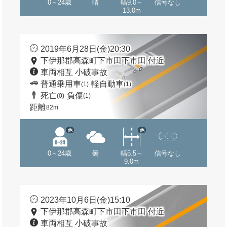
0～24歳
晴
幅9.0～
信号なし
13.0m
2019年6月28日(金)20:30
下伊那郡高森町下市田下市田 付近
車両相互 小破事故
普通乗用車
軽自動車
(1)
(1)
死亡
負傷
(0)
(1)
距離
82m
他
他
0～24歳
曇
幅5.5～
信号なし
9.0m
2023年10月6日(金)15:10
下伊那郡高森町下市田下市田 付近
車両相互 小破事故