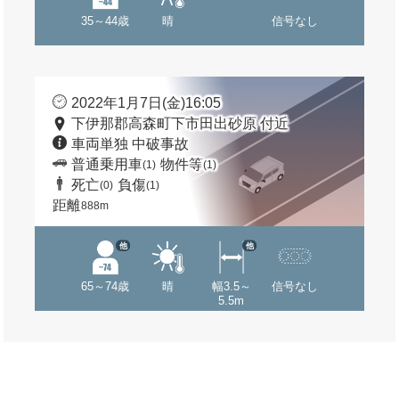
35～44歳
晴
信号なし
2022年1月7日(金)16:05
下伊那郡高森町下市田出砂原 付近
車両単独 中破事故
普通乗用車
物件等
(1)
(1)
死亡
負傷
(0)
(1)
距離
888m
他
他
65～74歳
晴
幅3.5～
信号なし
5.5m