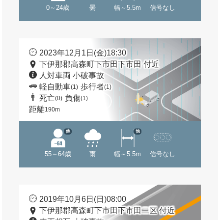
0～24歳
曇
幅～5.5m
信号なし
2023年12月1日(金)18:30
下伊那郡高森町下市田下市田 付近
人対車両 小破事故
軽自動車
歩行者
(1)
(1)
死亡
負傷
(0)
(1)
距離
190m
他
他
55～64歳
雨
幅～5.5m
信号なし
2019年10月6日(日)08:00
下伊那郡高森町下市田下市田二区 付近