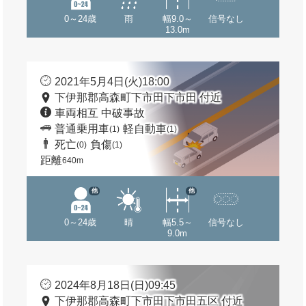
0～24歳
雨
幅9.0～
信号なし
13.0m
2021年5月4日(火)18:00
下伊那郡高森町下市田下市田 付近
車両相互 中破事故
普通乗用車
軽自動車
(1)
(1)
死亡
負傷
(0)
(1)
距離
640m
他
他
0～24歳
晴
幅5.5～
信号なし
9.0m
2024年8月18日(日)09:45
下伊那郡高森町下市田下市田五区 付近