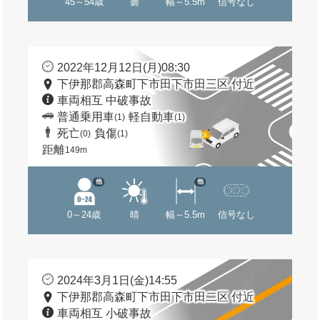
45～54歳
曇
幅～5.5m
信号なし
2022年12月12日(月)08:30
下伊那郡高森町下市田下市田三区 付近
車両相互 中破事故
普通乗用車
軽自動車
(1)
(1)
死亡
負傷
(0)
(1)
距離
149m
他
他
0～24歳
晴
幅～5.5m
信号なし
2024年3月1日(金)14:55
下伊那郡高森町下市田下市田二区 付近
車両相互 小破事故