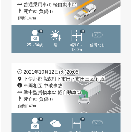
普通乗用車
軽自動車
(1)
(1)
死亡
負傷
(0)
(1)
距離
147m
他
他
25～34歳
晴
幅9.0～
信号なし
13.0m
2021年10月12日(火)20:05
下伊那郡高森町下市田下市田三区 付近
車両相互 中破事故
準中型貨物車
軽自動車
(1)
(1)
死亡
負傷
(0)
(1)
距離
147m
他
他