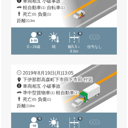
車両相互 小破事故
軽自動車
自転車
(1)
(1)
死亡
負傷
(0)
(1)
距離
213m
他
他
0～24歳
晴
幅5.5～
信号なし
9.0m
2019年8月19日(月)13:05
下伊那郡高森町下市田下市田 付近
車両相互 小破事故
準中型貨物車
軽自動車
(1)
(1)
死亡
負傷
(0)
(1)
距離
218m
他
他