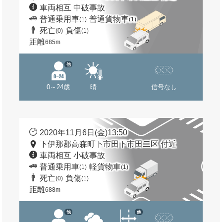
車両相互 中破事故
普通乗用車
普通貨物車
(1)
(1)
死亡
負傷
(0)
(1)
距離
685m
他
0～24歳
晴
信号なし
2020年11月6日(金)13:50
下伊那郡高森町下市田下市田二区 付近
車両相互 小破事故
普通乗用車
軽貨物車
(1)
(1)
死亡
負傷
(0)
(1)
距離
688m
他
他