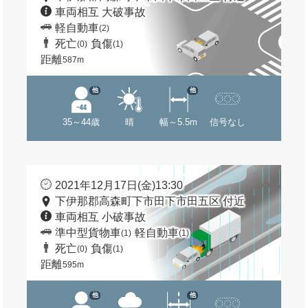
車両相互 大破事故
軽自動車
(2)
死亡
負傷
(0)
(1)
距離
587m
他
他
35～44歳
晴
幅～5.5m
信号なし
2021年12月17日(金)13:30
下伊那郡高森町下市田下市田五区 付近
車両相互 小破事故
準中型貨物車
軽自動車
(1)
(1)
死亡
負傷
(0)
(1)
距離
595m
他
他