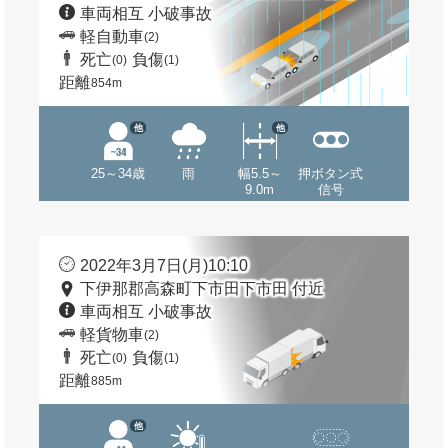
車両相互 小破事故
軽自動車
(2)
死亡
負傷
(0)
(1)
距離
854m
他
他
25～34歳
雨
幅5.5～
押ボタン式
9.0m
信号
2022年3月7日(月)10:10
下伊那郡高森町下市田下市田 付近
車両相互 小破事故
軽貨物車
(2)
死亡
負傷
(0)
(1)
距離
885m
他