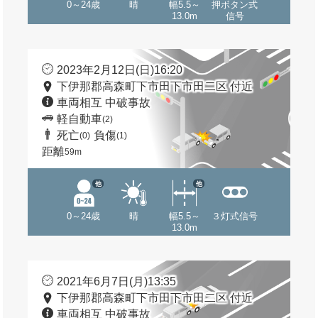
0～24歳
晴
幅5.5～
押ボタン式
13.0m
信号
2023年2月12日(日)16:20
下伊那郡高森町下市田下市田二区 付近
車両相互 中破事故
軽自動車
(2)
死亡
負傷
(0)
(1)
距離
59m
他
他
0～24歳
晴
幅5.5～
３灯式信号
13.0m
2021年6月7日(月)13:35
下伊那郡高森町下市田下市田二区 付近
車両相互 中破事故