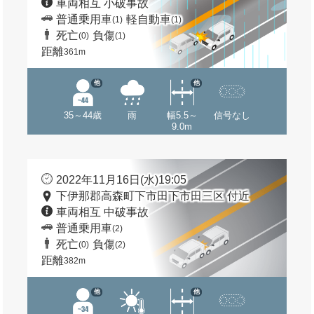
車両相互 小破事故
普通乗用車
軽自動車
(1)
(1)
死亡
負傷
(0)
(1)
距離
361m
他
他
35～44歳
雨
幅5.5～
信号なし
9.0m
2022年11月16日(水)19:05
下伊那郡高森町下市田下市田三区 付近
車両相互 中破事故
普通乗用車
(2)
死亡
負傷
(0)
(2)
距離
382m
他
他