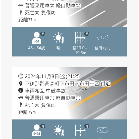
普通乗用車
軽自動車
(2)
(1)
死亡
負傷
(0)
(3)
距離
77m
他
他
45～54歳
晴
幅13.0～
信号なし
19.5m
2024年11月8日(金)21:25
下伊那郡高森町下市田下市田二区 付近
車両相互 中破事故
普通乗用車
軽自動車
(1)
(1)
死亡
負傷
(0)
(2)
距離
79m
他
他