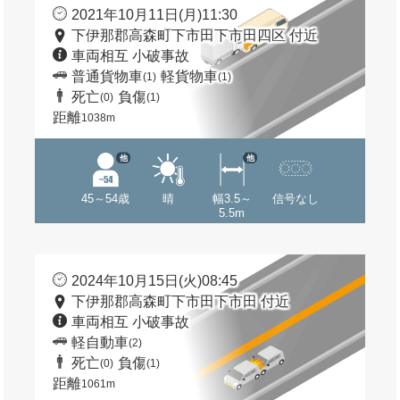
2021年10月11日(月)11:30
下伊那郡高森町下市田下市田四区 付近
車両相互 小破事故
普通貨物車
軽貨物車
(1)
(1)
死亡
負傷
(0)
(1)
距離
1038m
他
他
45～54歳
晴
幅3.5～
信号なし
5.5m
2024年10月15日(火)08:45
下伊那郡高森町下市田下市田 付近
車両相互 小破事故
軽自動車
(2)
死亡
負傷
(0)
(1)
距離
1061m