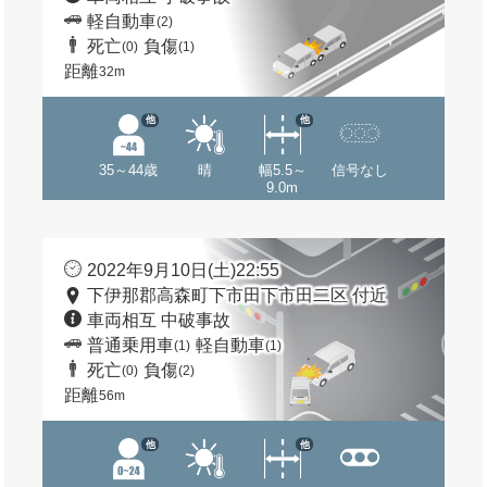
軽自動車
(2)
死亡
負傷
(0)
(1)
距離
32m
他
他
35～44歳
晴
幅5.5～
信号なし
9.0m
2022年9月10日(土)22:55
下伊那郡高森町下市田下市田二区 付近
車両相互 中破事故
普通乗用車
軽自動車
(1)
(1)
死亡
負傷
(0)
(2)
距離
56m
他
他