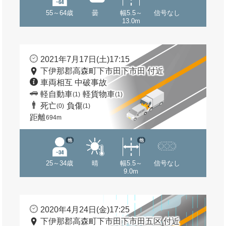
55～64歳
曇
幅5.5～
信号なし
13.0m
2021年7月17日(土)17:15
下伊那郡高森町下市田下市田 付近
車両相互 中破事故
軽自動車
軽貨物車
(1)
(1)
死亡
負傷
(0)
(1)
距離
694m
他
他
25～34歳
晴
幅5.5～
信号なし
9.0m
2020年4月24日(金)17:25
下伊那郡高森町下市田下市田五区 付近