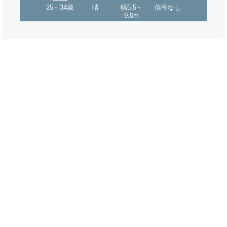
25～34歳
晴
幅5.5～
信号なし
9.0m