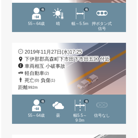
他
他
55～64歳
晴
幅～5.5m
押ボタン式
信号
2019年11月27日(水)17:25
下伊那郡高森町下市田下市田五区 付近
車両相互 小破事故
軽自動車
(2)
死亡
負傷
(0)
(1)
距離
992m
他
他
55～64歳
曇
幅5.5～
信号なし
9.0m