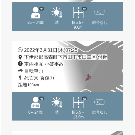
他
他
25～34歳
晴
幅5.5～
信号なし
9.0m
2022年3月31日(木)07:25
下伊那郡高森町下市田下市田二区 付近
車両相互 小破事故
自転車
(1)
死亡
負傷
(0)
(1)
距離
1034m
他
他
0～24歳
晴
幅5.5～
信号なし
13.0m