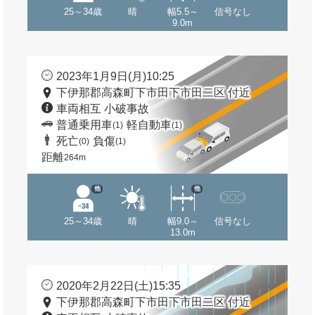
25～34歳
晴
幅5.5～
信号なし
9.0m
2023年1月9日(月)10:25
下伊那郡高森町下市田下市田二区 付近
車両相互 小破事故
普通乗用車
軽自動車
(1)
(1)
死亡
負傷
(0)
(1)
距離
264m
他
他
25～34歳
晴
幅9.0～
信号なし
13.0m
2020年2月22日(土)15:35
下伊那郡高森町下市田下市田二区 付近