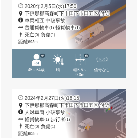
2020年2月5日(水)17:50
下伊那郡高森町下市田下市田五区 付近
車両相互 中破事故
普通貨物車
軽貨物車
(1)
(1)
死亡
負傷
(0)
(1)
距離
893m
他
他
45～54歳
晴
幅5.5～
信号なし
9.0m
2024年2月27日(火)18:15
下伊那郡高森町下市田下市田五区 付近
人対車両 小破事故
軽貨物車
歩行者
(1)
(1)
死亡
負傷
(0)
(1)
距離
905m