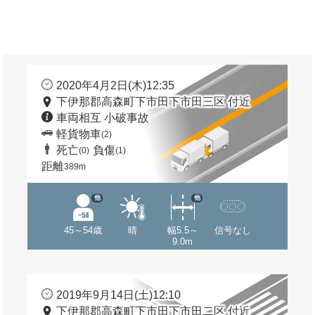
2020年4月2日(木)12:35
下伊那郡高森町下市田下市田三区 付近
車両相互 小破事故
軽貨物車
(2)
死亡
負傷
(0)
(1)
距離
389m
他
他
45～54歳
晴
幅5.5～
信号なし
9.0m
2019年9月14日(土)12:10
下伊那郡高森町下市田下市田二区 付近