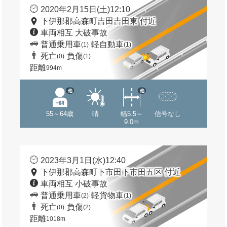
2020年2月15日(土)12:10
下伊那郡高森町吉田吉田東 付近
車両相互 大破事故
普通乗用車
軽自動車
(1)
(1)
死亡
負傷
(0)
(1)
距離
994m
他
他
55～64歳
晴
幅5.5～
信号なし
9.0m
2023年3月1日(水)12:40
下伊那郡高森町下市田下市田五区 付近
車両相互 小破事故
普通乗用車
軽貨物車
(2)
(1)
死亡
負傷
(0)
(2)
距離
1018m