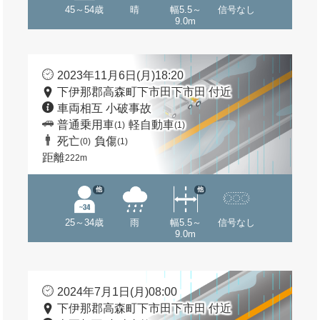
45～54歳
晴
幅5.5～
信号なし
9.0m
2023年11月6日(月)18:20
下伊那郡高森町下市田下市田 付近
車両相互 小破事故
普通乗用車
軽自動車
(1)
(1)
死亡
負傷
(0)
(1)
距離
222m
他
他
25～34歳
雨
幅5.5～
信号なし
9.0m
2024年7月1日(月)08:00
下伊那郡高森町下市田下市田 付近