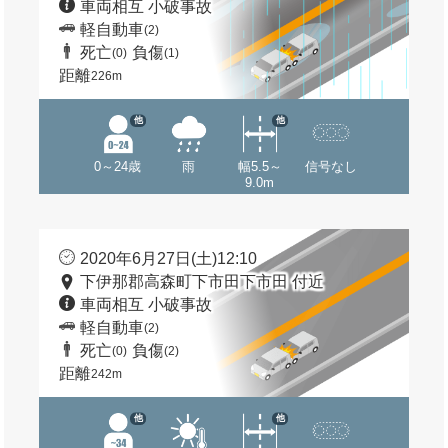
車両相互 小破事故
軽自動車
(2)
死亡
負傷
(0)
(1)
距離
226m
他
他
0～24歳
雨
幅5.5～
信号なし
9.0m
2020年6月27日(土)12:10
下伊那郡高森町下市田下市田 付近
車両相互 小破事故
軽自動車
(2)
死亡
負傷
(0)
(2)
距離
242m
他
他