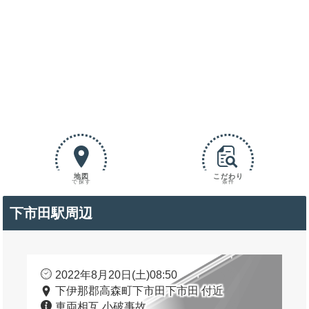
地図
こだわり
で探す
条件
下市田駅周辺
2022年8月20日(土)08:50
下伊那郡高森町下市田下市田 付近
車両相互 小破事故