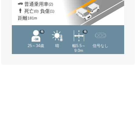
普通乗用車
(2)
死亡
負傷
(0)
(1)
距離
181m
他
他
25～34歳
晴
幅5.5～
信号なし
9.0m