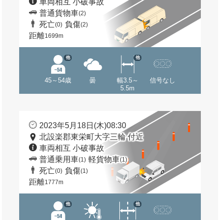
車両相互 小破事故
普通貨物車
(2)
死亡
負傷
(0)
(2)
距離
1699m
他
他
45～54歳
曇
幅3.5～
信号なし
5.5m
2023年5月18日(木)08:30
北設楽郡東栄町大字三輪 付近
車両相互 小破事故
普通乗用車
軽貨物車
(1)
(1)
死亡
負傷
(0)
(1)
距離
1777m
他
他