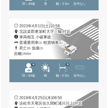
35～44歳
雪
幅～3.5m
信号なし
2023年4月1日(土)10:58
北設楽郡東栄町大字三輪 付近
車両相互 小破事故
普通乗用車
軽貨物車
(1)
(1)
死亡
負傷
(0)
(1)
距離
1669m
他
他
55～64歳
晴
幅～5.5m
信号なし
2019年4月25日(木)08:50
浜松市天竜区佐久間町浦川川上 付近