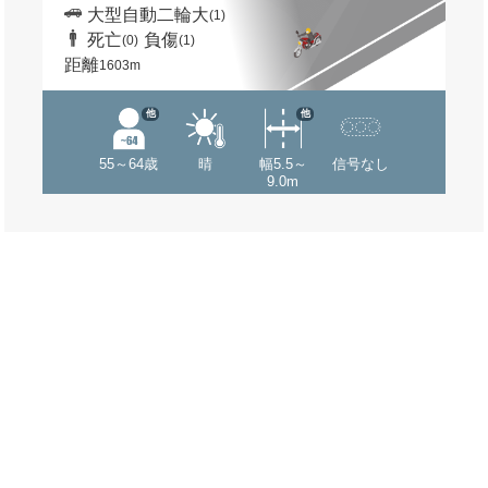
大型自動二輪大
(1)
死亡
負傷
(0)
(1)
距離
1603m
他
他
55～64歳
晴
幅5.5～
信号なし
9.0m