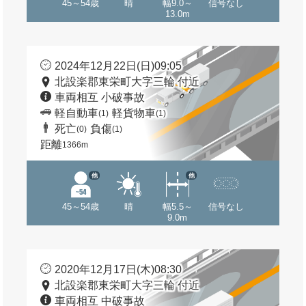
45～54歳
晴
幅9.0～
信号なし
13.0m
2024年12月22日(日)09:05
北設楽郡東栄町大字三輪 付近
車両相互 小破事故
軽自動車
軽貨物車
(1)
(1)
死亡
負傷
(0)
(1)
距離
1366m
他
他
45～54歳
晴
幅5.5～
信号なし
9.0m
2020年12月17日(木)08:30
北設楽郡東栄町大字三輪 付近
車両相互 中破事故