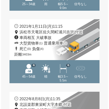
25～34歳
雨
幅5.5～
信号なし
9.0m
2021年1月11日(月)11:15
浜松市天竜区佐久間町浦川吉沢 付近
車両相互 大破事故
大型貨物車
普通乗用車
(1)
(1)
死亡
負傷
(0)
(4)
距離
3403m
他
他
45～54歳
晴
幅3.5～
信号なし
5.5m
2022年8月8日(月)11:35
北設楽郡東栄町大字本郷 付近