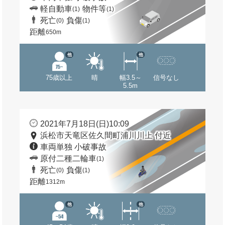
軽自動車
物件等
(1)
(1)
死亡
負傷
(0)
(1)
距離
650m
他
他
75歳以上
晴
幅3.5～
信号なし
5.5m
2021年7月18日(日)10:09
浜松市天竜区佐久間町浦川川上 付近
車両単独 小破事故
原付二種二輪車
(1)
死亡
負傷
(0)
(1)
距離
1312m
他
他