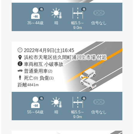
他
他
35～44歳
晴
幅5.5～
信号なし
9.0m
2022年4月9日(土)16:45
浜松市天竜区佐久間町浦川上市場 付近
車両相互 小破事故
普通乗用車
(2)
死亡
負傷
(0)
(1)
距離
4841m
他
他
55～64歳
晴
幅5.5～
信号なし
9.0m