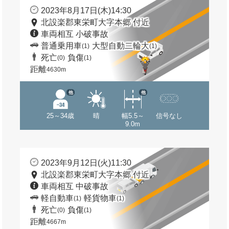
2023年8月17日(木)14:30
北設楽郡東栄町大字本郷 付近
車両相互 小破事故
普通乗用車
大型自動二輪大
(1)
(1)
死亡
負傷
(0)
(1)
距離
4630m
他
他
25～34歳
晴
幅5.5～
信号なし
9.0m
2023年9月12日(火)11:30
北設楽郡東栄町大字本郷 付近
車両相互 中破事故
軽自動車
軽貨物車
(1)
(1)
死亡
負傷
(0)
(1)
距離
4667m