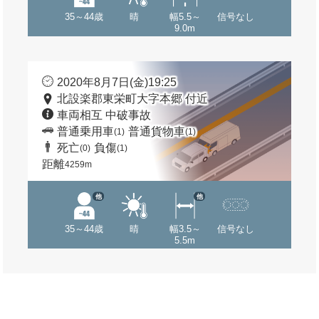
35～44歳
晴
幅5.5～
信号なし
9.0m
2020年8月7日(金)19:25
北設楽郡東栄町大字本郷 付近
車両相互 中破事故
普通乗用車
普通貨物車
(1)
(1)
死亡
負傷
(0)
(1)
距離
4259m
他
他
35～44歳
晴
幅3.5～
信号なし
5.5m