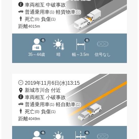
車両相互 中破事故
普通乗用車
軽貨物車
(1)
(1)
死亡
負傷
(0)
(1)
距離
4015m
他
他
35～44歳
晴
幅～3.5m
信号なし
2019年11月6日(水)13:15
新城市川合 付近
車両相互 小破事故
普通乗用車
軽自動車
(1)
(1)
死亡
負傷
(0)
(1)
距離
4049m
他
他