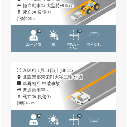
軽自動車
大型特殊車
(1)
(1)
死亡
負傷
(0)
(1)
距離
106m
他
他
25～34歳
晴
幅5.5～
信号なし
9.0m
2020年1月11日(土)08:15
北設楽郡東栄町大字三輪 付近
車両相互 中破事故
普通乗用車
(2)
死亡
負傷
(0)
(3)
距離
468m
他
他