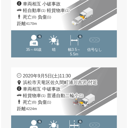
車両相互 小破事故
軽自動車
軽貨物車
(1)
(1)
死亡
負傷
(0)
(1)
距離
4170m
他
他
35～44歳
晴
幅3.5～
信号なし
5.5m
2020年9月5日(土)11:30
浜松市天竜区佐久間町浦川吉沢 付近
車両相互 中破事故
軽貨物車
普通自動二輪小
(1)
(1)
死亡
負傷
(0)
(1)
距離
4224m
他
他