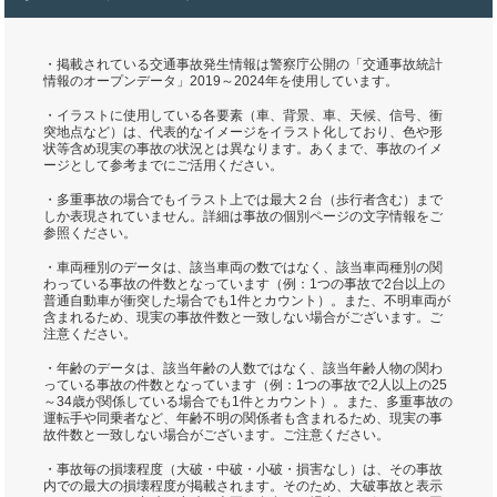
・掲載されている交通事故発生情報は警察庁公開の「交通事故統計
情報のオープンデータ」2019～2024年を使用しています。
・イラストに使用している各要素（車、背景、車、天候、信号、衝
突地点など）は、代表的なイメージをイラスト化しており、色や形
状等含め現実の事故の状況とは異なります。あくまで、事故のイメ
ージとして参考までにご活用ください。
・多重事故の場合でもイラスト上では最大２台（歩行者含む）まで
しか表現されていません。詳細は事故の個別ページの文字情報をご
参照ください。
・車両種別のデータは、該当車両の数ではなく、該当車両種別の関
わっている事故の件数となっています（例：1つの事故で2台以上の
普通自動車が衝突した場合でも1件とカウント）。また、不明車両が
含まれるため、現実の事故件数と一致しない場合がございます。ご
注意ください。
・年齢のデータは、該当年齢の人数ではなく、該当年齢人物の関わ
っている事故の件数となっています（例：1つの事故で2人以上の25
～34歳が関係している場合でも1件とカウント）。また、多重事故の
運転手や同乗者など、年齢不明の関係者も含まれるため、現実の事
故件数と一致しない場合がございます。ご注意ください。
・事故毎の損壊程度（大破・中破・小破・損害なし）は、その事故
内での最大の損壊程度が掲載されます。そのため、大破事故と表示