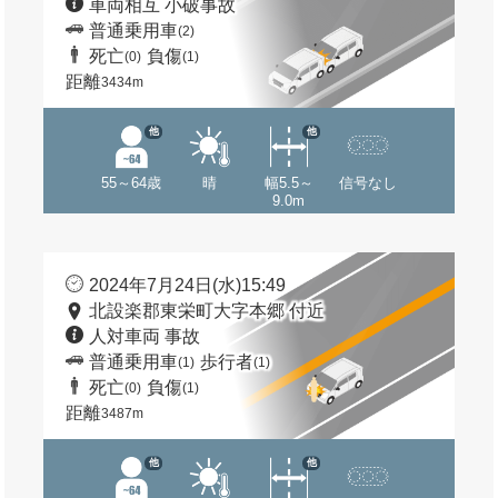
車両相互 小破事故
普通乗用車
(2)
死亡
負傷
(0)
(1)
距離
3434m
他
他
55～64歳
晴
幅5.5～
信号なし
9.0m
2024年7月24日(水)15:49
北設楽郡東栄町大字本郷 付近
人対車両 事故
普通乗用車
歩行者
(1)
(1)
死亡
負傷
(0)
(1)
距離
3487m
他
他