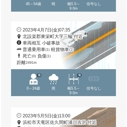
45～54歳
晴
幅5.5～
信号なし
9.0m
2023年4月7日(金)07:35
北設楽郡東栄町大字三輪 付近
車両相互 小破事故
普通乗用車
軽貨物車
(1)
(1)
死亡
負傷
(0)
(1)
距離
2491m
他
他
0～24歳
雨
幅5.5～
信号なし
9.0m
2023年5月5日(金)13:00
浜松市天竜区佐久間町浦川吉沢 付近