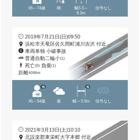
65～74歳
晴
幅5.5～
信号なし
9.0m
2019年7月21日(日)09:50
浜松市天竜区佐久間町浦川吉沢 付近
車両単独 小破事故
普通自動二輪小
(1)
死亡
負傷
(0)
(1)
距離
4096m
他
他
45～54歳
曇
幅～3.5m
信号なし
2021年3月13日(土)10:10
北設楽郡東栄町大字本郷 付近