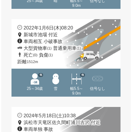
25～34歳
晴
幅5.5～
信号なし
9.0m
2022年1月6日(木)08:20
新城市池場 付近
車両相互 小破事故
大型貨物車
普通乗用車
(1)
(1)
死亡
負傷
(0)
(1)
距離
1512m
他
他
25～34歳
雪
幅5.5～
信号なし
9.0m
2024年5月18日(土)10:38
浜松市天竜区佐久間町浦川吉沢 付近
車両単独 事故