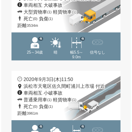
車両相互 大破事故
大型貨物車
軽貨物車
(1)
(1)
死亡
負傷
(0)
(1)
距離
3534m
他
他
25～34歳
晴
幅5.5～
信号なし
9.0m
2020年9月3日(木)11:50
浜松市天竜区佐久間町浦川上市場 付近
車両相互 小破事故
普通乗用車
軽貨物車
(1)
(1)
死亡
負傷
(0)
(1)
距離
3961m
他
他