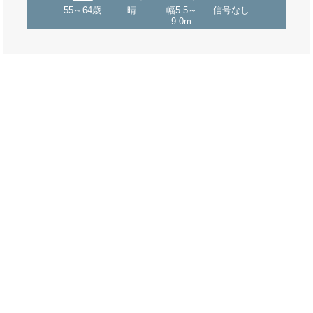
55～64歳
晴
幅5.5～
信号なし
9.0m