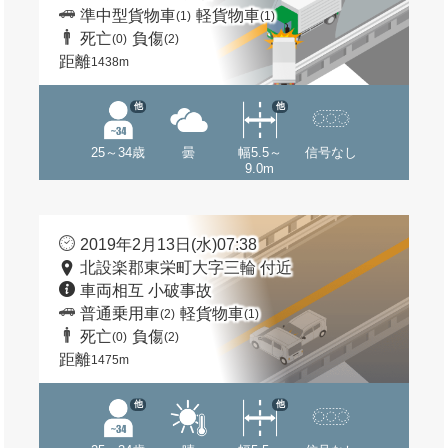
準中型貨物車
軽貨物車
(1)
(1)
死亡
負傷
(0)
(2)
距離
1438m
他
他
25～34歳
曇
幅5.5～
信号なし
9.0m
2019年2月13日(水)07:38
北設楽郡東栄町大字三輪 付近
車両相互 小破事故
普通乗用車
軽貨物車
(2)
(1)
死亡
負傷
(0)
(2)
距離
1475m
他
他