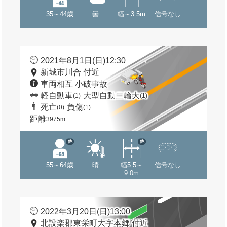
35～44歳
曇
幅～3.5m
信号なし
2021年8月1日(日)12:30
新城市川合 付近
車両相互 小破事故
軽自動車
大型自動二輪大
(1)
(1)
死亡
負傷
(0)
(1)
距離
3975m
他
他
55～64歳
晴
幅5.5～
信号なし
9.0m
2022年3月20日(日)13:00
北設楽郡東栄町大字本郷 付近