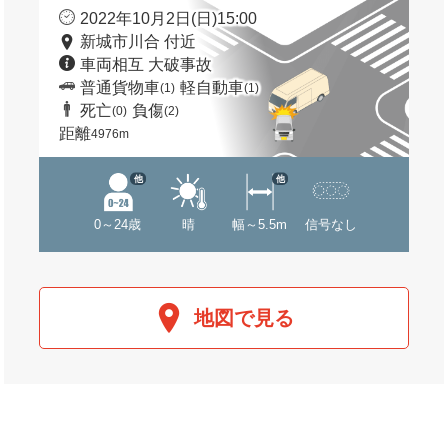
2022年10月2日(日)15:00
新城市川合 付近
車両相互 大破事故
普通貨物車
軽自動車
(1)
(1)
死亡
負傷
(0)
(2)
距離
4976m
他
他
0～24歳
晴
幅～5.5m
信号なし
地図で見る