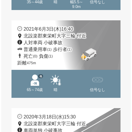
35～44歳
晴
幅5.5～
信号なし
9.0m
2021年6月3日(木)16:40
北設楽郡東栄町大字三輪 付近
人対車両 小破事故
普通乗用車
歩行者
(1)
(1)
死亡
負傷
(0)
(1)
距離
475m
他
65～74歳
晴
信号なし
2020年3月18日(水)15:30
北設楽郡東栄町大字三輪 付近
車両単独 小破事故