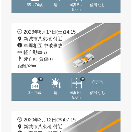
65～74歳
晴
幅5.5～
信号なし
9.0m
2023年6月17日(土)14:15
新城市八束穂 付近
車両相互 中破事故
軽自動車
(2)
死亡
負傷
(0)
(1)
距離
929m
他
他
0～24歳
晴
幅5.5～
信号なし
9.0m
2020年3月12日(木)07:15
新城市八束穂 付近