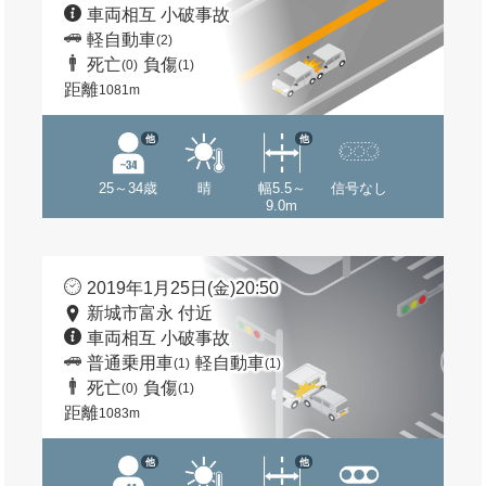
車両相互 小破事故
軽自動車
(2)
死亡
負傷
(0)
(1)
距離
1081m
他
他
25～34歳
晴
幅5.5～
信号なし
9.0m
2019年1月25日(金)20:50
新城市富永 付近
車両相互 小破事故
普通乗用車
軽自動車
(1)
(1)
死亡
負傷
(0)
(1)
距離
1083m
他
他