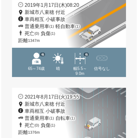
2019年1月17日(木)08:20
新城市八束穂 付近
車両相互 小破事故
普通乗用車
軽自動車
(1)
(1)
死亡
負傷
(0)
(1)
距離
1347m
他
他
65～74歳
晴
幅5.5～
信号なし
9.0m
2021年8月17日(火)19:55
新城市八束穂 付近
車両相互 小破事故
普通乗用車
自転車
(1)
(1)
死亡
負傷
(0)
(1)
距離
1376m