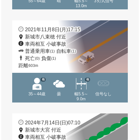
55～64歳
晴
幅5.5～
３灯式信号
13.0m
2021年11月8日(月)17:15
新城市八束穂 付近
車両相互 小破事故
普通乗用車
自転車
(1)
(1)
死亡
負傷
(0)
(1)
距離
603m
他
他
35～44歳
曇
幅5.5～
信号なし
9.0m
2024年7月14日(日)07:10
新城市大宮 付近
車両相互 小破事故