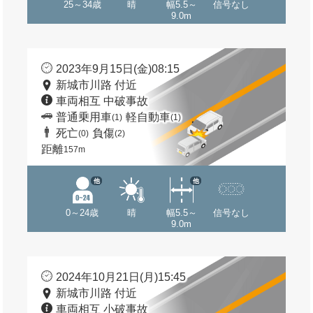
25～34歳
晴
幅5.5～
信号なし
9.0m
2023年9月15日(金)08:15
新城市川路 付近
車両相互 中破事故
普通乗用車
軽自動車
(1)
(1)
死亡
負傷
(0)
(2)
距離
157m
他
他
0～24歳
晴
幅5.5～
信号なし
9.0m
2024年10月21日(月)15:45
新城市川路 付近
車両相互 小破事故