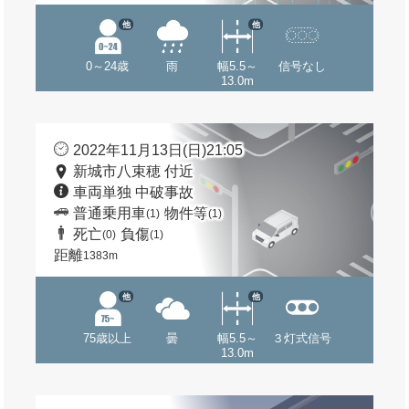
他
他
0～24歳
雨
幅5.5～
信号なし
13.0m
2022年11月13日(日)21:05
新城市八束穂 付近
車両単独 中破事故
普通乗用車
物件等
(1)
(1)
死亡
負傷
(0)
(1)
距離
1383m
他
他
75歳以上
曇
幅5.5～
３灯式信号
13.0m