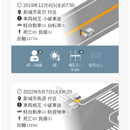
2019年12月4日(水)07:50
新城市富沢 付近
車両相互 小破事故
軽自動車
自転車
(1)
(1)
死亡
負傷
(0)
(1)
距離
1277m
他
他
45～54歳
晴
幅5.5～
信号なし
9.0m
2022年6月7日(火)08:20
新城市鳥原 付近
車両相互 小破事故
軽自動車
軽貨物車
(1)
(1)
死亡
負傷
(0)
(1)
距離
1293m