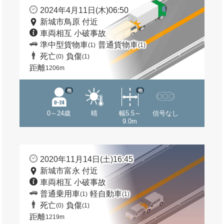
2024年4月11日(木)06:50
新城市鳥原 付近
車両相互 小破事故
準中型貨物車
普通貨物車
(1)
(1)
死亡
負傷
(0)
(1)
距離
1206m
他
他
0～24歳
晴
幅5.5～
信号なし
9.0m
2020年11月14日(土)16:45
新城市富永 付近
車両相互 小破事故
普通乗用車
軽自動車
(1)
(1)
死亡
負傷
(0)
(1)
距離
1219m