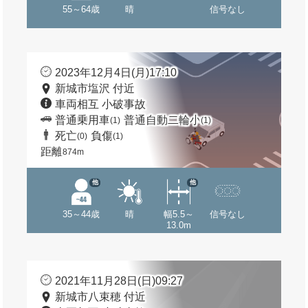
55～64歳
晴
信号なし
2023年12月4日(月)17:10
新城市塩沢 付近
車両相互 小破事故
普通乗用車
普通自動二輪小
(1)
(1)
死亡
負傷
(0)
(1)
距離
874m
他
他
35～44歳
晴
幅5.5～
信号なし
13.0m
2021年11月28日(日)09:27
新城市八束穂 付近