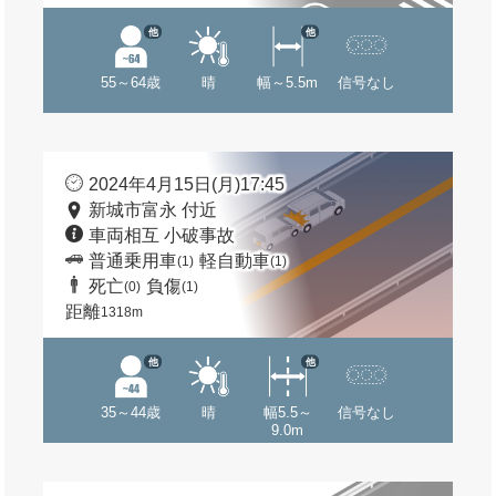
他
他
55～64歳
晴
幅～5.5m
信号なし
2024年4月15日(月)17:45
新城市富永 付近
車両相互 小破事故
普通乗用車
軽自動車
(1)
(1)
死亡
負傷
(0)
(1)
距離
1318m
他
他
35～44歳
晴
幅5.5～
信号なし
9.0m