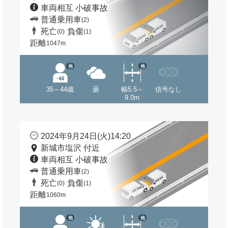
車両相互 小破事故
普通乗用車
(2)
死亡
負傷
(0)
(1)
距離
1047m
他
他
35～44歳
曇
幅5.5～
信号なし
9.0m
2024年9月24日(火)14:20
新城市塩沢 付近
車両相互 小破事故
普通乗用車
(2)
死亡
負傷
(0)
(1)
距離
1060m
他
他