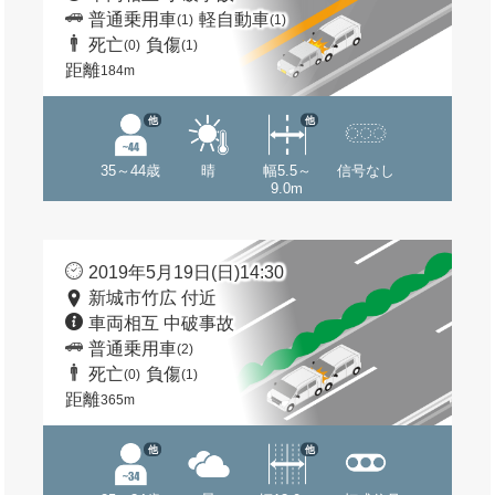
普通乗用車
軽自動車
(1)
(1)
死亡
負傷
(0)
(1)
距離
184m
他
他
35～44歳
晴
幅5.5～
信号なし
9.0m
2019年5月19日(日)14:30
新城市竹広 付近
車両相互 中破事故
普通乗用車
(2)
死亡
負傷
(0)
(1)
距離
365m
他
他