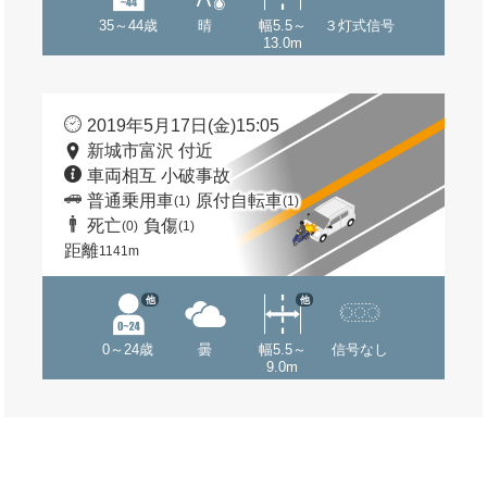
35～44歳
晴
幅5.5～
３灯式信号
13.0m
2019年5月17日(金)15:05
新城市富沢 付近
車両相互 小破事故
普通乗用車
原付自転車
(1)
(1)
死亡
負傷
(0)
(1)
距離
1141m
他
他
0～24歳
曇
幅5.5～
信号なし
9.0m