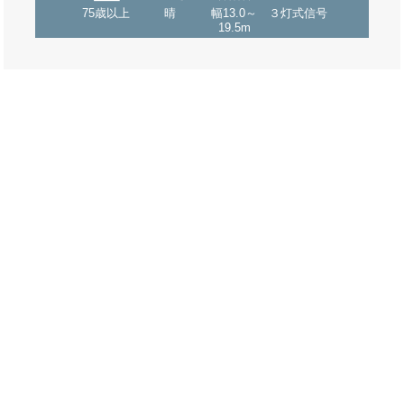
75歳以上
晴
幅13.0～
３灯式信号
19.5m