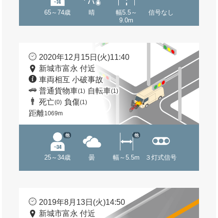
65～74歳
晴
幅5.5～
信号なし
9.0m
2020年12月15日(火)11:40
新城市富永 付近
車両相互 小破事故
普通貨物車
自転車
(1)
(1)
死亡
負傷
(0)
(1)
距離
1069m
他
他
25～34歳
曇
幅～5.5m
３灯式信号
2019年8月13日(火)14:50
新城市富永 付近