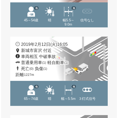
他
他
45～54歳
晴
幅5.5～
信号なし
9.0m
2019年2月12日(火)16:05
新城市富沢 付近
車両相互 中破事故
普通乗用車
軽自動車
(1)
(1)
死亡
負傷
(0)
(1)
距離
1227m
他
他
65～74歳
晴
幅～5.5m
３灯式信号