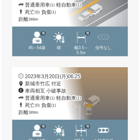
普通乗用車
軽自動車
(1)
(1)
死亡
負傷
(0)
(1)
距離
388m
他
他
45～54歳
晴
幅3.5～
信号なし
5.5m
2023年3月20日(月)06:25
新城市竹広 付近
車両相互 小破事故
普通乗用車
軽自動車
(1)
(1)
死亡
負傷
(0)
(1)
距離
389m
他
他