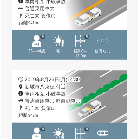
車両相互 小破事故
普通乗用車
(2)
死亡
負傷
(0)
(1)
距離
941m
他
他
35～44歳
晴
幅9.0～
信号なし
13.0m
2019年8月26日(月)14:30
新城市八束穂 付近
車両相互 小破事故
普通乗用車
軽自動車
(1)
(1)
死亡
負傷
(0)
(1)
距離
948m
他
他