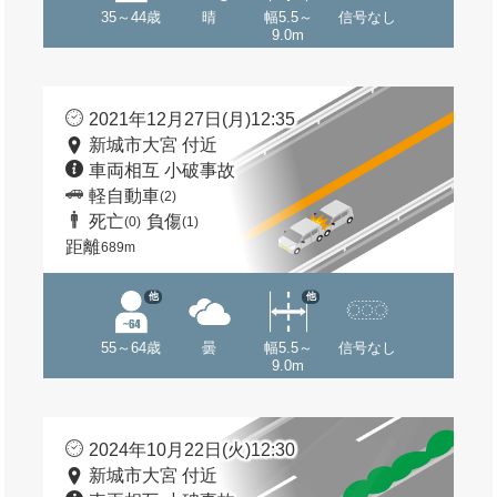
35～44歳
晴
幅5.5～
信号なし
9.0m
2021年12月27日(月)12:35
新城市大宮 付近
車両相互 小破事故
軽自動車
(2)
死亡
負傷
(0)
(1)
距離
689m
他
他
55～64歳
曇
幅5.5～
信号なし
9.0m
2024年10月22日(火)12:30
新城市大宮 付近