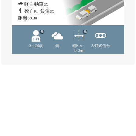
軽自動車
(2)
死亡
負傷
(0)
(2)
距離
681m
他
他
0～24歳
曇
幅5.5～
３灯式信号
9.0m