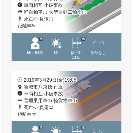
車両相互 小破事故
軽自動車
大型自動二輪小
(1)
(1)
死亡
負傷
(0)
(1)
距離
993m
他
他
55～64歳
晴
幅9.0～
信号なし
13.0m
2019年3月29日(金)19:05
新城市八束穂 付近
車両相互 小破事故
普通乗用車
軽貨物車
(1)
(1)
死亡
負傷
(0)
(1)
距離
997m
他
他