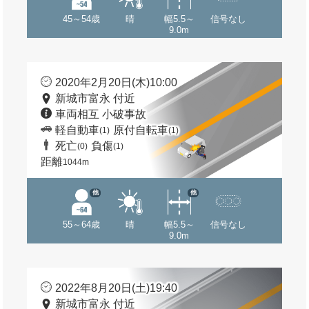
45～54歳
晴
幅5.5～
信号なし
9.0m
2020年2月20日(木)10:00
新城市富永 付近
車両相互 小破事故
軽自動車
原付自転車
(1)
(1)
死亡
負傷
(0)
(1)
距離
1044m
他
他
55～64歳
晴
幅5.5～
信号なし
9.0m
2022年8月20日(土)19:40
新城市富永 付近