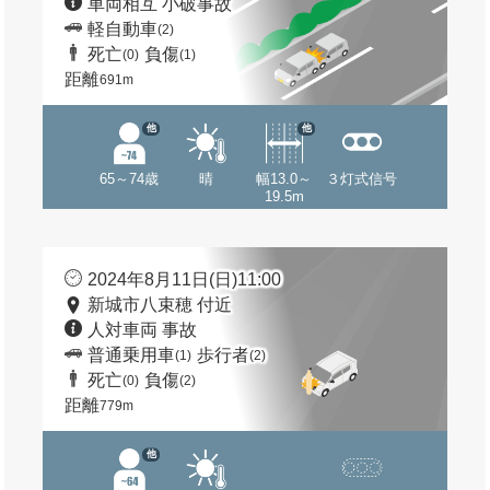
車両相互 小破事故
軽自動車
(2)
死亡
負傷
(0)
(1)
距離
691m
他
他
65～74歳
晴
幅13.0～
３灯式信号
19.5m
2024年8月11日(日)11:00
新城市八束穂 付近
人対車両 事故
普通乗用車
歩行者
(1)
(2)
死亡
負傷
(0)
(2)
距離
779m
他