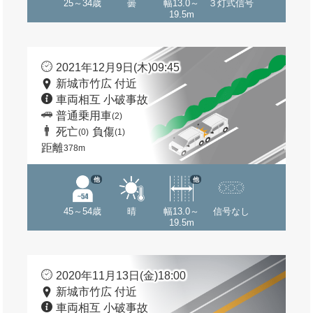
25～34歳
曇
幅13.0～
３灯式信号
19.5m
2021年12月9日(木)09:45
新城市竹広 付近
車両相互 小破事故
普通乗用車
(2)
死亡
負傷
(0)
(1)
距離
378m
他
他
45～54歳
晴
幅13.0～
信号なし
19.5m
2020年11月13日(金)18:00
新城市竹広 付近
車両相互 小破事故