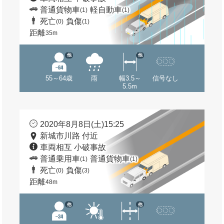
普通貨物車
軽自動車
(1)
(1)
死亡
負傷
(0)
(1)
距離
35m
他
他
55～64歳
雨
幅3.5～
信号なし
5.5m
2020年8月8日(土)15:25
新城市川路 付近
車両相互 小破事故
普通乗用車
普通貨物車
(1)
(1)
死亡
負傷
(0)
(3)
距離
48m
他
他