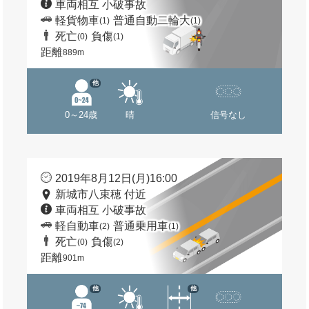
車両相互 小破事故
軽貨物車
普通自動二輪大
(1)
(1)
死亡
負傷
(0)
(1)
距離
889m
他
0～24歳
晴
信号なし
2019年8月12日(月)16:00
新城市八束穂 付近
車両相互 小破事故
軽自動車
普通乗用車
(2)
(1)
死亡
負傷
(0)
(2)
距離
901m
他
他