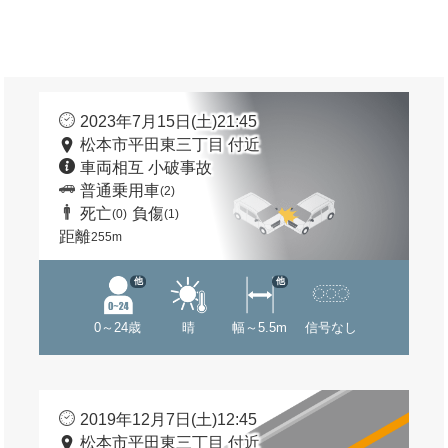
2023年7月15日(土)21:45
松本市平田東三丁目 付近
車両相互 小破事故
普通乗用車
(2)
死亡
負傷
(0)
(1)
距離
255m
他
他
0～24歳
晴
幅～5.5m
信号なし
2019年12月7日(土)12:45
松本市平田東三丁目 付近