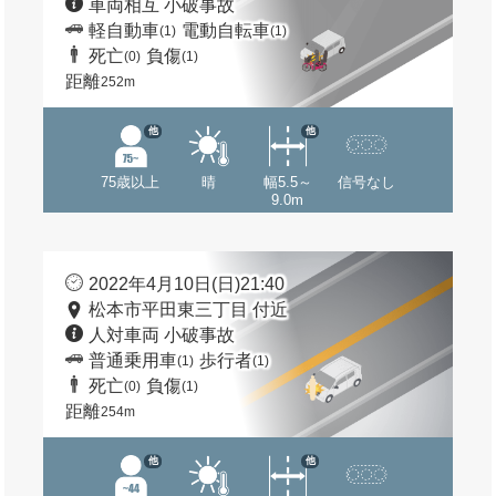
車両相互 小破事故
軽自動車
電動自転車
(1)
(1)
死亡
負傷
(0)
(1)
距離
252m
他
他
75歳以上
晴
幅5.5～
信号なし
9.0m
2022年4月10日(日)21:40
松本市平田東三丁目 付近
人対車両 小破事故
普通乗用車
歩行者
(1)
(1)
死亡
負傷
(0)
(1)
距離
254m
他
他