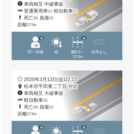
車両相互 中破事故
普通乗用車
軽自動車
(1)
(1)
死亡
負傷
(0)
(2)
距離
273m
他
他
25～34歳
晴
幅9.0～
信号なし
13.0m
2020年3月13日(金)22:15
松本市平田東二丁目 付近
車両相互 大破事故
軽自動車
(2)
死亡
負傷
(0)
(1)
距離
273m
他
他