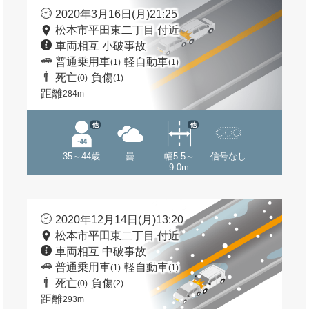
2020年3月16日(月)21:25
松本市平田東二丁目 付近
車両相互 小破事故
普通乗用車
軽自動車
(1)
(1)
死亡
負傷
(0)
(1)
距離
284m
他
他
35～44歳
曇
幅5.5～
信号なし
9.0m
2020年12月14日(月)13:20
松本市平田東二丁目 付近
車両相互 中破事故
普通乗用車
軽自動車
(1)
(1)
死亡
負傷
(0)
(2)
距離
293m