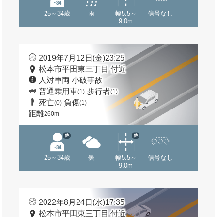
25～34歳
雨
幅5.5～
信号なし
9.0m
2019年7月12日(金)23:25
松本市平田東三丁目 付近
人対車両 小破事故
普通乗用車
歩行者
(1)
(1)
死亡
負傷
(0)
(1)
距離
260m
他
他
25～34歳
曇
幅5.5～
信号なし
9.0m
2022年8月24日(水)17:35
松本市平田東三丁目 付近