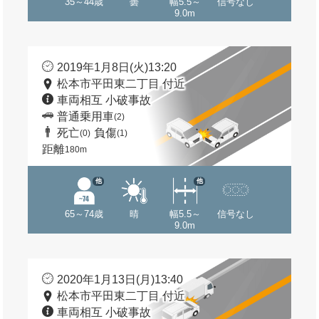
35～44歳
曇
幅5.5～
信号なし
9.0m
2019年1月8日(火)13:20
松本市平田東二丁目 付近
車両相互 小破事故
普通乗用車
(2)
死亡
負傷
(0)
(1)
距離
180m
他
他
65～74歳
晴
幅5.5～
信号なし
9.0m
2020年1月13日(月)13:40
松本市平田東二丁目 付近
車両相互 小破事故