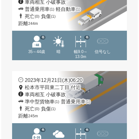
車両相互 小破事故
普通乗用車
軽自動車
(1)
(1)
死亡
負傷
(0)
(1)
距離
244m
他
他
35～44歳
晴
幅9.0～
信号なし
13.0m
2023年12月21日(木)06:20
松本市平田東二丁目 付近
車両相互 小破事故
準中型貨物車
普通乗用車
(1)
(1)
死亡
負傷
(0)
(1)
距離
245m
他
他