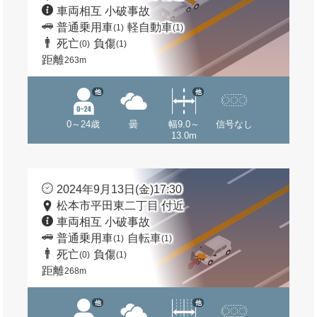
車両相互 小破事故
普通乗用車
軽自動車
(1)
(1)
死亡
負傷
(0)
(1)
距離
263m
他
他
0～24歳
曇
幅9.0～
信号なし
13.0m
2024年9月13日(金)17:30
松本市平田東二丁目 付近
車両相互 小破事故
普通乗用車
自転車
(1)
(1)
死亡
負傷
(0)
(1)
距離
268m
他
他