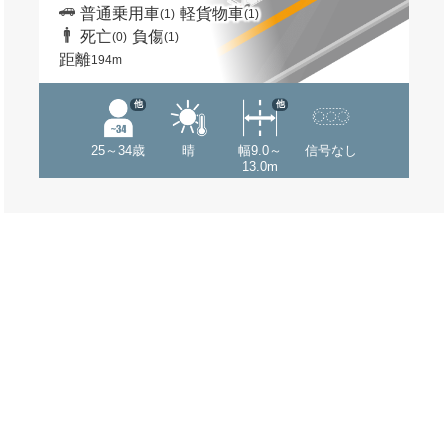
普通乗用車
軽貨物車
(1)
(1)
死亡
負傷
(0)
(1)
距離
194m
他
他
25～34歳
晴
幅9.0～
信号なし
13.0m