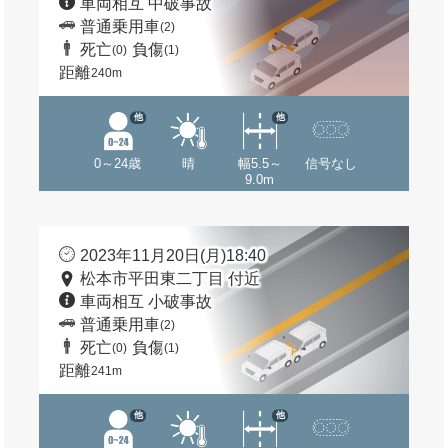
車両相互 中破事故
普通乗用車
(2)
死亡
負傷
(0)
(1)
距離
240m
他
他
0～24歳
晴
幅5.5～
信号なし
9.0m
2023年11月20日(月)18:40
松本市平田東二丁目 付近
車両相互 小破事故
普通乗用車
(2)
死亡
負傷
(0)
(1)
距離
241m
他
他