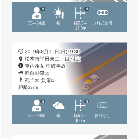
他
他
55～64歳
晴
幅5.5～
３灯式信号
13.0m
2019年8月11日(日)19:30
松本市平田東二丁目 付近
車両相互 中破事故
軽自動車
(2)
死亡
負傷
(0)
(1)
距離
297m
他
他
35～44歳
曇
幅5.5～
信号なし
9.0m