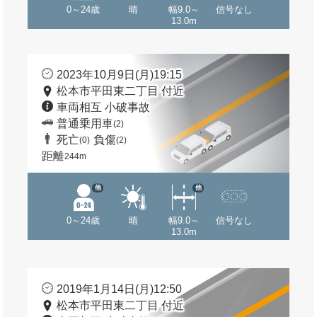
0～24歳
晴
幅9.0～
信号なし
13.0m
2023年10月9日(月)19:15
松本市平田東二丁目 付近
車両相互 小破事故
普通乗用車
(2)
死亡
負傷
(0)
(2)
距離
244m
他
他
0～24歳
晴
幅9.0～
信号なし
13.0m
2019年1月14日(月)12:50
松本市平田東二丁目 付近