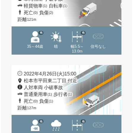
軽貨物車
自転車
(1)
(1)
死亡
負傷
(0)
(2)
距離
121m
他
他
35～44歳
晴
幅5.5～
信号なし
13.0m
2022年4月26日(火)15:00
松本市平田東二丁目 付近
人対車両 小破事故
普通乗用車
歩行者
(1)
(1)
死亡
負傷
(0)
(1)
距離
127m
他
他