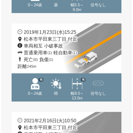
0～24歳
曇
幅5.5～
信号なし
9.0m
2019年1月23日(水)15:25
松本市平田東三丁目 付近
車両相互 小破事故
普通乗用車
軽自動車
(1)
(1)
死亡
負傷
(0)
(1)
距離
245m
他
他
0～24歳
晴
幅9.0～
信号なし
13.0m
2021年2月16日(火)10:50
松本市平田東三丁目 付近