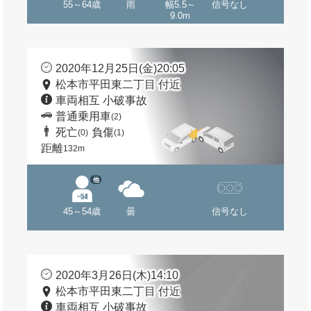
55～64歳
雨
幅5.5～
信号なし
9.0m
2020年12月25日(金)20:05
松本市平田東二丁目 付近
車両相互 小破事故
普通乗用車
(2)
死亡
負傷
(0)
(1)
距離
132m
他
45～54歳
曇
信号なし
2020年3月26日(木)14:10
松本市平田東二丁目 付近
車両相互 小破事故