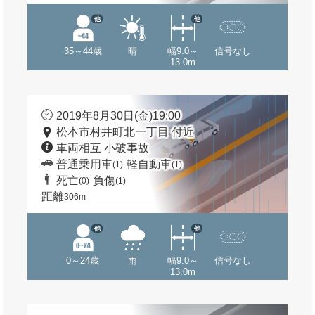
他
他
35～44歳
晴
幅9.0～
信号なし
13.0m
2019年8月30日(金)19:00
松本市村井町北一丁目 付近
車両相互 小破事故
普通乗用車
軽自動車
(1)
(1)
死亡
負傷
(0)
(1)
距離
306m
他
他
0～24歳
雨
幅9.0～
信号なし
13.0m