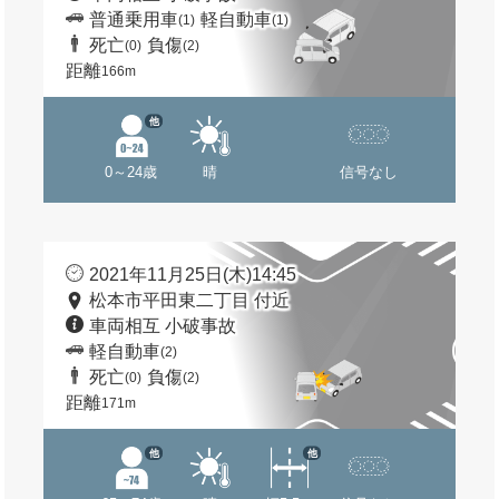
普通乗用車
軽自動車
(1)
(1)
死亡
負傷
(0)
(2)
距離
166m
他
0～24歳
晴
信号なし
2021年11月25日(木)14:45
松本市平田東二丁目 付近
車両相互 小破事故
軽自動車
(2)
死亡
負傷
(0)
(2)
距離
171m
他
他