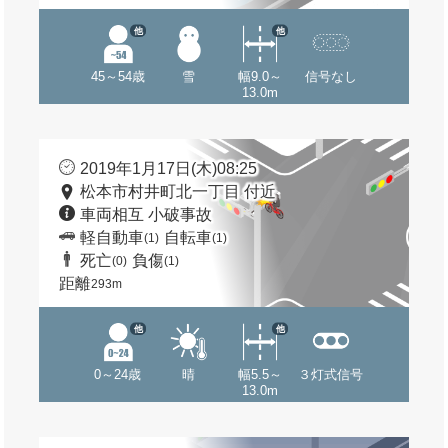
他
他
45～54歳
雪
幅9.0～
信号なし
13.0m
2019年1月17日(木)08:25
松本市村井町北一丁目 付近
車両相互 小破事故
軽自動車
自転車
(1)
(1)
死亡
負傷
(0)
(1)
距離
293m
他
他
0～24歳
晴
幅5.5～
３灯式信号
13.0m