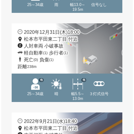
25～34歳
雨
幅13.0～
信号なし
19.5m
2020年12月31日(木)18:00
松本市平田東二丁目 付近
人対車両 小破事故
軽自動車
歩行者
(1)
(1)
死亡
負傷
(0)
(1)
距離
238m
他
他
25～34歳
晴
幅5.5～
３灯式信号
13.0m
2022年9月21日(水)18:40
松本市平田東二丁目 付近