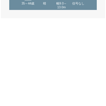
35～44歳
晴
幅9.0～
信号なし
13.0m