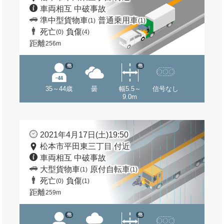
車両相互 中破事故
準中型貨物車
普通乗用車
(1)
(1)
死亡
負傷
(0)
(4)
距離
256m
他
他
35～44歳
曇
幅5.5～
信号なし
9.0m
2021年4月17日(土)19:50
松本市平田東三丁目 付近
車両相互 中破事故
大型貨物車
原付自転車
(1)
(1)
死亡
負傷
(0)
(1)
距離
259m
他
他