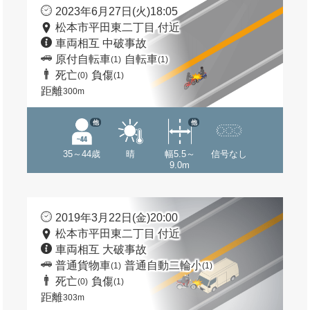
2023年6月27日(火)18:05
松本市平田東二丁目 付近
車両相互 中破事故
原付自転車
自転車
(1)
(1)
死亡
負傷
(0)
(1)
距離
300m
他
他
35～44歳
晴
幅5.5～
信号なし
9.0m
2019年3月22日(金)20:00
松本市平田東二丁目 付近
車両相互 大破事故
普通貨物車
普通自動二輪小
(1)
(1)
死亡
負傷
(0)
(1)
距離
303m