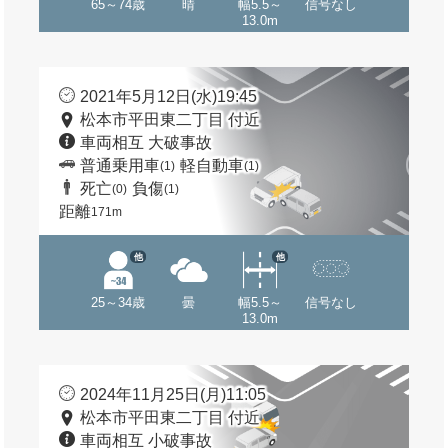
65～74歳
晴
幅5.5～
信号なし
13.0m
2021年5月12日(水)19:45
松本市平田東二丁目 付近
車両相互 大破事故
普通乗用車
軽自動車
(1)
(1)
死亡
負傷
(0)
(1)
距離
171m
他
他
25～34歳
曇
幅5.5～
信号なし
13.0m
2024年11月25日(月)11:05
松本市平田東二丁目 付近
車両相互 小破事故