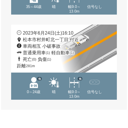
35～44歳
晴
幅9.0～
信号なし
13.0m
2023年6月24日(土)16:10
松本市村井町北一丁目 付近
車両相互 小破事故
普通乗用車
軽自動車
(1)
(1)
死亡
負傷
(0)
(1)
距離
281m
他
他
0～24歳
晴
幅9.0～
信号なし
13.0m