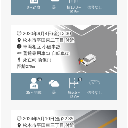
0～24歳
曇
幅13.0～
信号なし
19.5m
2020年9月4日(金)13:30
松本市平田東二丁目 付近
車両相互 小破事故
普通乗用車
自転車
(1)
(1)
死亡
負傷
(0)
(1)
距離
270m
他
他
35～44歳
曇
幅5.5～
信号なし
13.0m
2024年5月10日(金)22:35
松本市平田東三丁目 付近