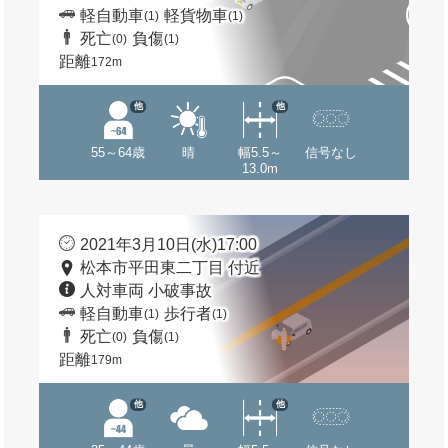
軽自動車
軽貨物車
(1)
(1)
死亡
負傷
(0)
(1)
距離
172m
他
他
55～64歳
晴
幅5.5～
信号なし
13.0m
2021年3月10日(水)17:00
松本市平田東二丁目 付近
人対車両 小破事故
軽自動車
歩行者
(1)
(1)
死亡
負傷
(0)
(1)
距離
179m
他
他