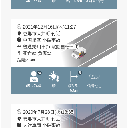
35～44歳
晴
幅～3.5m
３灯式信号
2021年12月16日(木)11:27
恵那市大井町 付近
車両相互 小破事故
普通乗用車
電動自転車
(1)
(1)
死亡
負傷
(0)
(1)
距離
273m
他
他
65～74歳
晴
幅3.5～
信号なし
5.5m
2020年7月28日(火)18:35
恵那市大井町 付近
人対車両 小破事故