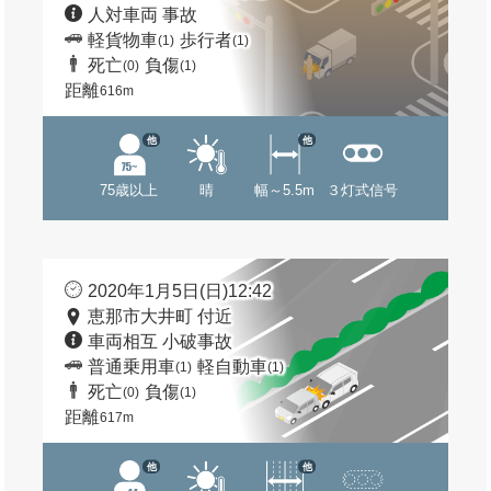
人対車両 事故
軽貨物車
歩行者
(1)
(1)
死亡
負傷
(0)
(1)
距離
616m
他
他
75歳以上
晴
幅～5.5m
３灯式信号
2020年1月5日(日)12:42
恵那市大井町 付近
車両相互 小破事故
普通乗用車
軽自動車
(1)
(1)
死亡
負傷
(0)
(1)
距離
617m
他
他