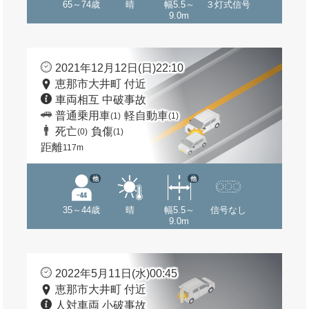
65～74歳
晴
幅5.5～
３灯式信号
9.0m
2021年12月12日(日)22:10
恵那市大井町 付近
車両相互 中破事故
普通乗用車
軽自動車
(1)
(1)
死亡
負傷
(0)
(1)
距離
117m
他
他
35～44歳
晴
幅5.5～
信号なし
9.0m
2022年5月11日(水)00:45
恵那市大井町 付近
人対車両 小破事故