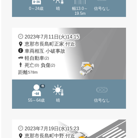
0～24歳
晴
幅13.0～
信号なし
19.5m
2023年7月11日(火)14:15
恵那市長島町正家 付近
車両相互 小破事故
軽自動車
(2)
死亡
負傷
(0)
(2)
距離
578m
他
55～64歳
晴
信号なし
2023年7月19日(水)15:23
恵那市長島町中野 付近