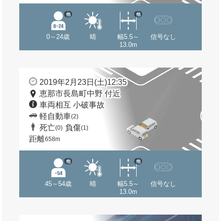
他
他
0～24歳
晴
幅5.5～
信号なし
13.0m
2019年2月23日(土)12:35
恵那市長島町中野 付近
車両相互 小破事故
軽自動車
(2)
死亡
負傷
(0)
(1)
距離
658m
他
他
45～54歳
晴
幅5.5～
信号なし
13.0m