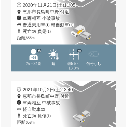
2020年11月21日(土)11:05
恵那市長島町中野 付近
車両相互 小破事故
普通乗用車
軽自動車
(1)
(1)
死亡
負傷
(0)
(1)
距離
655m
他
他
25～34歳
晴
幅5.5～
信号なし
13.0m
2021年10月2日(土)13:40
恵那市長島町中野 付近
車両相互 中破事故
軽自動車
(2)
死亡
負傷
(0)
(1)
距離
658m