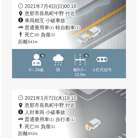
2021年7月4日(日)00:18
恵那市長島町中野 付近
車両相互 小破事故
普通乗用車
軽自動車
(1)
(1)
死亡
負傷
(0)
(1)
距離
641m
他
他
0～24歳
雨
幅9.0～
３灯式信号
13.0m
2021年1月7日(木)19:10
恵那市長島町中野 付近
人対車両 小破事故
普通乗用車
歩行者
(1)
(1)
死亡
負傷
(0)
(1)
距離
652m