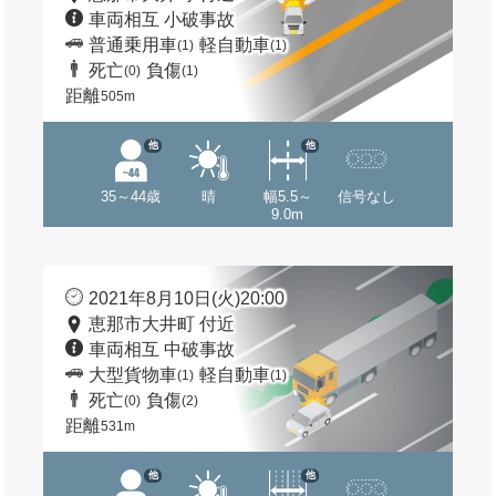
車両相互 小破事故
普通乗用車
軽自動車
(1)
(1)
死亡
負傷
(0)
(1)
距離
505m
他
他
35～44歳
晴
幅5.5～
信号なし
9.0m
2021年8月10日(火)20:00
恵那市大井町 付近
車両相互 中破事故
大型貨物車
軽自動車
(1)
(1)
死亡
負傷
(0)
(2)
距離
531m
他
他