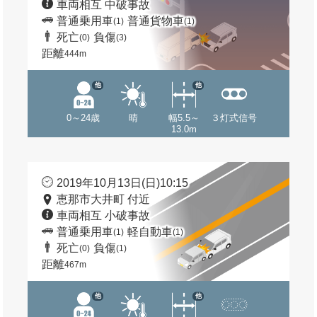
車両相互 中破事故
普通乗用車
普通貨物車
(1)
(1)
死亡
負傷
(0)
(3)
距離
444m
他
他
0～24歳
晴
幅5.5～
３灯式信号
13.0m
2019年10月13日(日)10:15
恵那市大井町 付近
車両相互 小破事故
普通乗用車
軽自動車
(1)
(1)
死亡
負傷
(0)
(1)
距離
467m
他
他