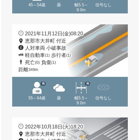
45～54歳
曇
幅5.5～
信号なし
9.0m
2021年11月12日(金)08:20
恵那市大井町 付近
人対車両 小破事故
軽自動車
歩行者
(1)
(1)
死亡
負傷
(0)
(1)
距離
349m
他
他
55～64歳
曇
幅5.5～
信号なし
9.0m
2022年10月18日(火)18:20
恵那市大井町 付近