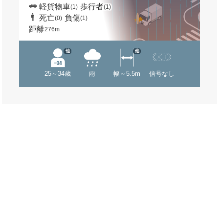
軽貨物車
歩行者
(1)
(1)
死亡
負傷
(0)
(1)
距離
276m
他
他
25～34歳
雨
幅～5.5m
信号なし