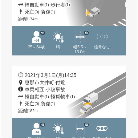
軽自動車
歩行者
(1)
(1)
死亡
負傷
(0)
(1)
距離
174m
他
他
25～34歳
晴
幅5.5～
信号なし
13.0m
2021年3月1日(月)14:35
恵那市大井町 付近
車両相互 小破事故
軽自動車
軽貨物車
(1)
(1)
死亡
負傷
(0)
(1)
距離
182m
他
他