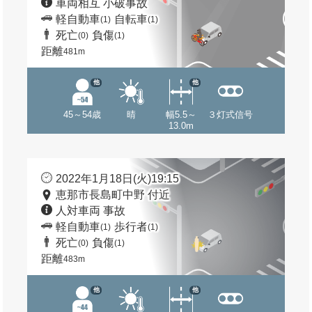
車両相互 小破事故
軽自動車
自転車
(1)
(1)
死亡
負傷
(0)
(1)
距離
481m
他
他
45～54歳
晴
幅5.5～
３灯式信号
13.0m
2022年1月18日(火)19:15
恵那市長島町中野 付近
人対車両 事故
軽自動車
歩行者
(1)
(1)
死亡
負傷
(0)
(1)
距離
483m
他
他