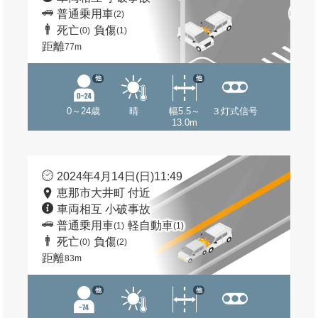
普通乗用車
(2)
死亡
負傷
(0)
(1)
距離
77m
他
他
0～24歳
晴
幅5.5～
３灯式信号
13.0m
2024年4月14日(日)11:49
恵那市大井町 付近
車両相互 小破事故
普通乗用車
軽自動車
(1)
(1)
死亡
負傷
(0)
(2)
距離
83m
他
他