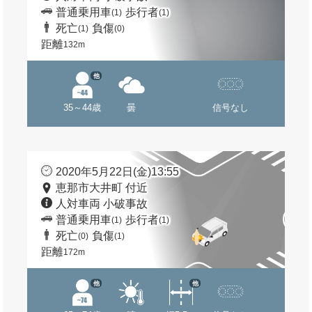
普通乗用車
歩行者
(1)
(1)
死亡
負傷
(1)
(0)
距離
132m
他
35～44歳
曇
信号なし
2020年5月22日(金)13:55
恵那市大井町 付近
人対車両 小破事故
普通乗用車
歩行者
(1)
(1)
死亡
負傷
(0)
(1)
距離
172m
他
他