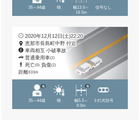
35～44歳
晴
幅13.0～
信号なし
19.5m
2020年12月12日(土)22:20
恵那市長島町中野 付近
車両相互 小破事故
普通乗用車
(2)
死亡
負傷
(0)
(2)
距離
633m
他
他
35～44歳
晴
幅5.5～
３灯式信号
9.0m