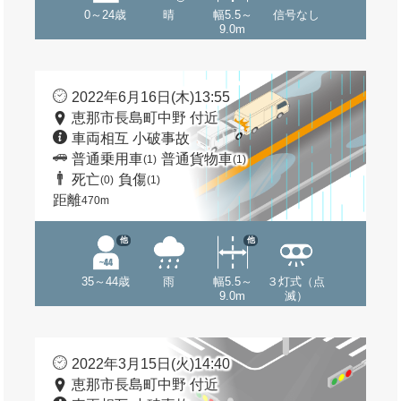
0～24歳
晴
幅5.5～
信号なし
9.0m
2022年6月16日(木)13:55
恵那市長島町中野 付近
車両相互 小破事故
普通乗用車
普通貨物車
(1)
(1)
死亡
負傷
(0)
(1)
距離
470m
他
他
35～44歳
雨
幅5.5～
３灯式（点
9.0m
滅）
2022年3月15日(火)14:40
恵那市長島町中野 付近