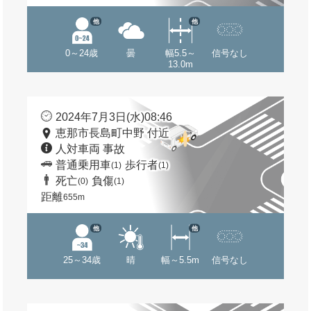
他
他
0～24歳
曇
幅5.5～
信号なし
13.0m
2024年7月3日(水)08:46
恵那市長島町中野 付近
人対車両 事故
普通乗用車
歩行者
(1)
(1)
死亡
負傷
(0)
(1)
距離
655m
他
他
25～34歳
晴
幅～5.5m
信号なし