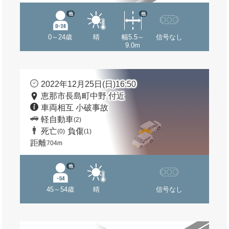
他
他
0～24歳
晴
幅5.5～
信号なし
9.0m
2022年12月25日(日)16:50
恵那市長島町中野 付近
車両相互 小破事故
軽自動車
(2)
死亡
負傷
(0)
(1)
距離
704m
他
45～54歳
晴
信号なし