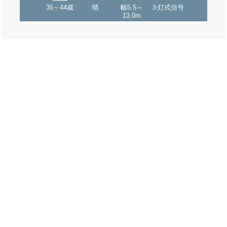
35～44歳
晴
幅5.5～
３灯式信号
13.0m