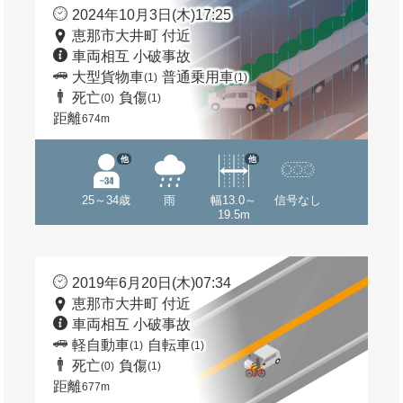
2024年10月3日(木)17:25
恵那市大井町 付近
車両相互 小破事故
大型貨物車
普通乗用車
(1)
(1)
死亡
負傷
(0)
(1)
距離
674m
他
他
25～34歳
雨
幅13.0～
信号なし
19.5m
2019年6月20日(木)07:34
恵那市大井町 付近
車両相互 小破事故
軽自動車
自転車
(1)
(1)
死亡
負傷
(0)
(1)
距離
677m