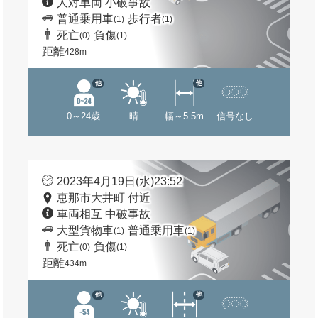
人対車両 小破事故
普通乗用車
歩行者
(1)
(1)
死亡
負傷
(0)
(1)
距離
428m
他
他
0～24歳
晴
幅～5.5m
信号なし
2023年4月19日(水)23:52
恵那市大井町 付近
車両相互 中破事故
大型貨物車
普通乗用車
(1)
(1)
死亡
負傷
(0)
(1)
距離
434m
他
他