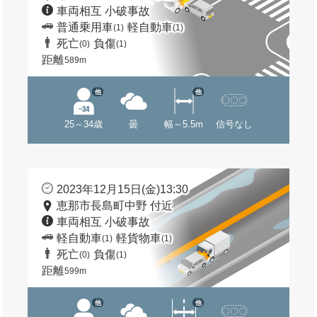
車両相互 小破事故
普通乗用車
軽自動車
(1)
(1)
死亡
負傷
(0)
(1)
距離
589m
他
他
25～34歳
曇
幅～5.5m
信号なし
2023年12月15日(金)13:30
恵那市長島町中野 付近
車両相互 小破事故
軽自動車
軽貨物車
(1)
(1)
死亡
負傷
(0)
(1)
距離
599m
他
他