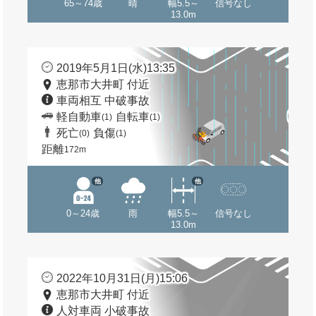
65～74歳
晴
幅5.5～
信号なし
13.0m
2019年5月1日(水)13:35
恵那市大井町 付近
車両相互 中破事故
軽自動車
自転車
(1)
(1)
死亡
負傷
(0)
(1)
距離
172m
他
他
0～24歳
雨
幅5.5～
信号なし
13.0m
2022年10月31日(月)15:06
恵那市大井町 付近
人対車両 小破事故