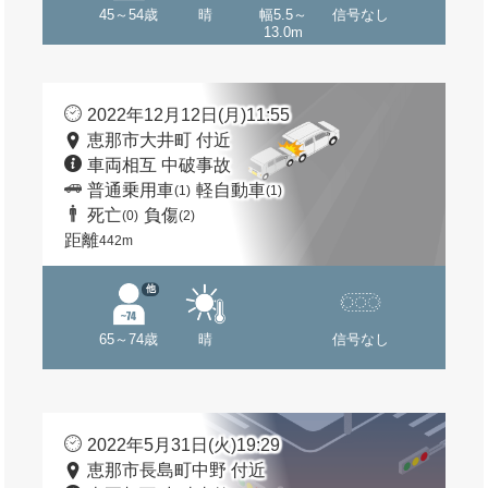
45～54歳
晴
幅5.5～
信号なし
13.0m
2022年12月12日(月)11:55
恵那市大井町 付近
車両相互 中破事故
普通乗用車
軽自動車
(1)
(1)
死亡
負傷
(0)
(2)
距離
442m
他
65～74歳
晴
信号なし
2022年5月31日(火)19:29
恵那市長島町中野 付近