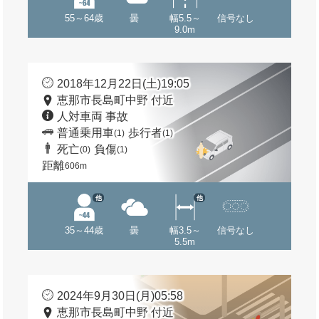
55～64歳
曇
幅5.5～
信号なし
9.0m
2018年12月22日(土)19:05
恵那市長島町中野 付近
人対車両 事故
普通乗用車
歩行者
(1)
(1)
死亡
負傷
(0)
(1)
距離
606m
他
他
35～44歳
曇
幅3.5～
信号なし
5.5m
2024年9月30日(月)05:58
恵那市長島町中野 付近