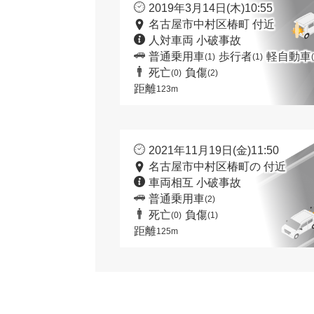
2019年3月14日(木)10:55
名古屋市中村区椿町 付近
人対車両 小破事故
普通乗用車
歩行者
軽自動車
(1)
(1)
死亡
負傷
(0)
(2)
距離
123m
2021年11月19日(金)11:50
名古屋市中村区椿町の 付近
車両相互 小破事故
普通乗用車
(2)
死亡
負傷
(0)
(1)
距離
125m