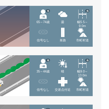
他
他
65～74歳
曇
幅5.5～
9.0m
信号なし
単路
市町村道
他
他
35～44歳
晴
幅9.0～
13.0m
信号なし
交差点付近
市町村道