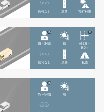
信号なし
単路
市町村道
他
他
25～34歳
晴
幅5.5～
9.0m
信号なし
単路
私道
他
45～54歳
晴