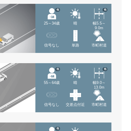
他
他
25～34歳
晴
幅5.5～
9.0m
信号なし
単路
市町村道
他
他
55～64歳
晴
幅9.0～
13.0m
信号なし
交差点付近
市町村道
他