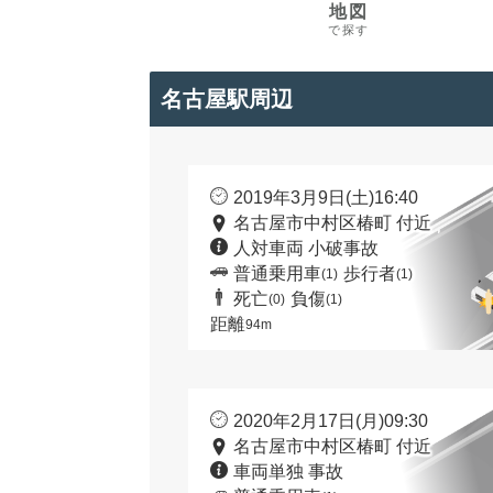
地図
で探す
名古屋駅周辺
2019年3月9日(土)16:40
名古屋市中村区椿町 付近
人対車両 小破事故
普通乗用車
歩行者
(1)
(1)
死亡
負傷
(0)
(1)
距離
94m
2020年2月17日(月)09:30
名古屋市中村区椿町 付近
車両単独 事故