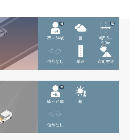
他
他
25～34歳
曇
幅5.5～
9.0m
信号なし
単路
市町村道
他
65～74歳
晴
信号なし