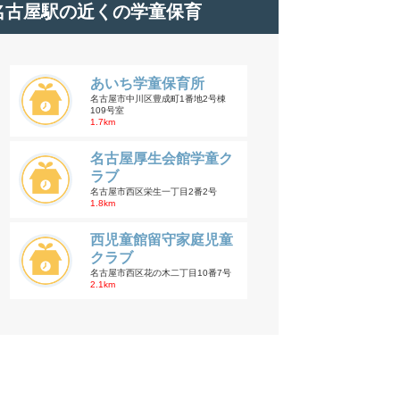
名古屋駅の近くの学童保育
あいち学童保育所
名古屋市中川区豊成町1番地2号棟
109号室
1.7km
名古屋厚生会館学童ク
ラブ
名古屋市西区栄生一丁目2番2号
1.8km
西児童館留守家庭児童
クラブ
名古屋市西区花の木二丁目10番7号
2.1km