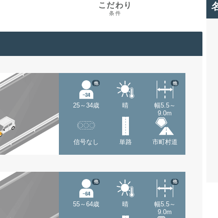
こだわり
条件
他
他
25～34歳
晴
幅5.5～
9.0m
信号なし
単路
市町村道
他
他
55～64歳
晴
幅5.5～
9.0m