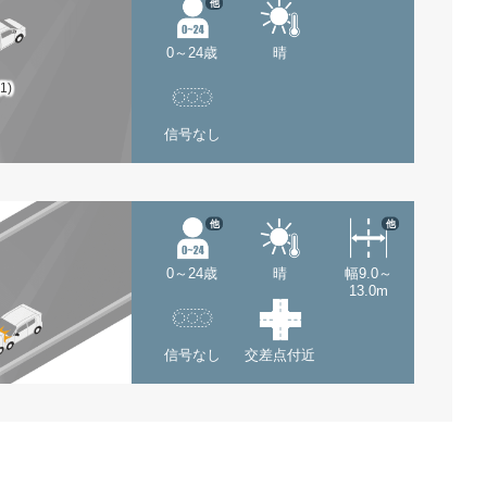
他
0～24歳
晴
(1)
信号なし
他
他
0～24歳
晴
幅9.0～
13.0m
信号なし
交差点付近