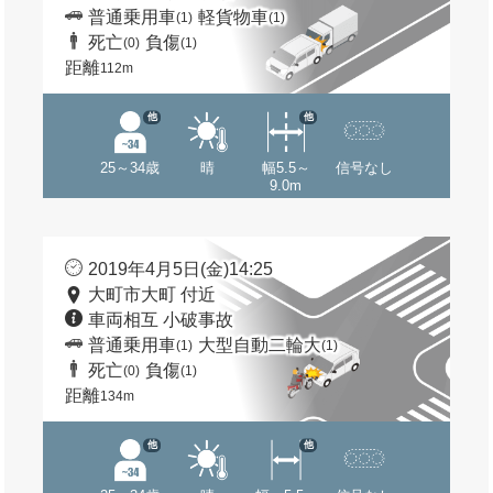
普通乗用車
軽貨物車
(1)
(1)
死亡
負傷
(0)
(1)
距離
112m
他
他
25～34歳
晴
幅5.5～
信号なし
9.0m
2019年4月5日(金)14:25
大町市大町 付近
車両相互 小破事故
普通乗用車
大型自動二輪大
(1)
(1)
死亡
負傷
(0)
(1)
距離
134m
他
他