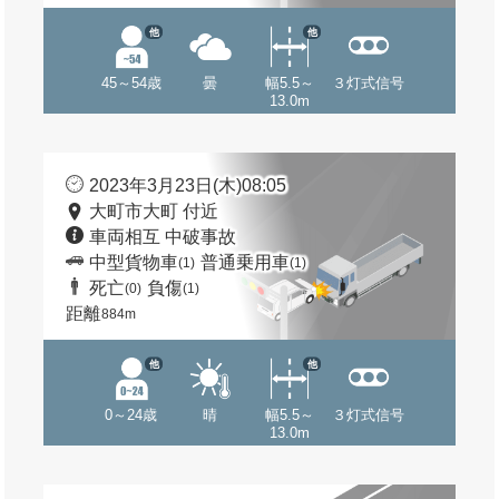
他
他
45～54歳
曇
幅5.5～
３灯式信号
13.0m
2023年3月23日(木)08:05
大町市大町 付近
車両相互 中破事故
中型貨物車
普通乗用車
(1)
(1)
死亡
負傷
(0)
(1)
距離
884m
他
他
0～24歳
晴
幅5.5～
３灯式信号
13.0m