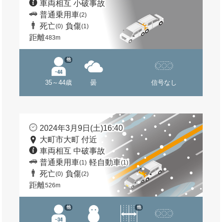
車両相互 小破事故
普通乗用車
(2)
死亡
負傷
(0)
(1)
距離
483m
他
35～44歳
曇
信号なし
2024年3月9日(土)16:40
大町市大町 付近
車両相互 中破事故
普通乗用車
軽自動車
(1)
(1)
死亡
負傷
(0)
(2)
距離
526m
他
他