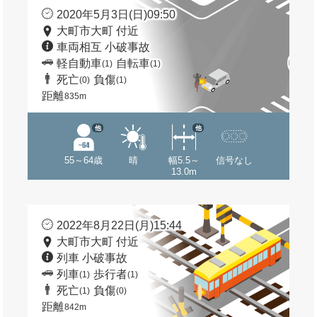
2020年5月3日(日)09:50
大町市大町 付近
車両相互 小破事故
軽自動車
自転車
(1)
(1)
死亡
負傷
(0)
(1)
距離
835m
他
他
55～64歳
晴
幅5.5～
信号なし
13.0m
2022年8月22日(月)15:44
大町市大町 付近
列車 小破事故
列車
歩行者
(1)
(1)
死亡
負傷
(1)
(0)
距離
842m