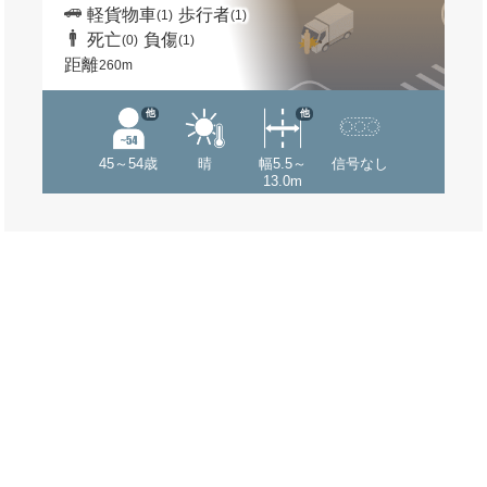
軽貨物車
歩行者
(1)
(1)
死亡
負傷
(0)
(1)
距離
260m
他
他
45～54歳
晴
幅5.5～
信号なし
13.0m