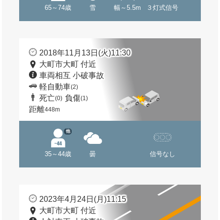
65～74歳
雪
幅～5.5m
３灯式信号
2018年11月13日(火)11:30
大町市大町 付近
車両相互 小破事故
軽自動車
(2)
死亡
負傷
(0)
(1)
距離
448m
他
35～44歳
曇
信号なし
2023年4月24日(月)11:15
大町市大町 付近