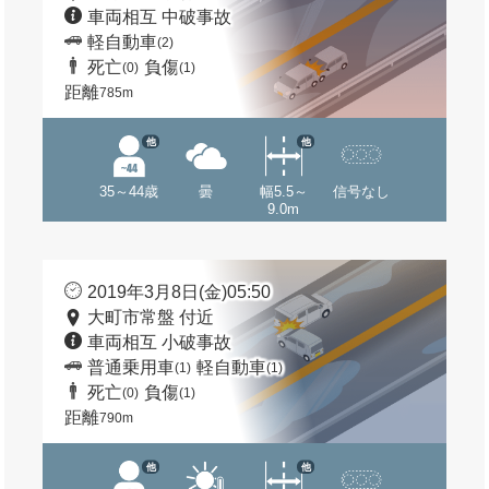
車両相互 中破事故
軽自動車
(2)
死亡
負傷
(0)
(1)
距離
785m
他
他
35～44歳
曇
幅5.5～
信号なし
9.0m
2019年3月8日(金)05:50
大町市常盤 付近
車両相互 小破事故
普通乗用車
軽自動車
(1)
(1)
死亡
負傷
(0)
(1)
距離
790m
他
他