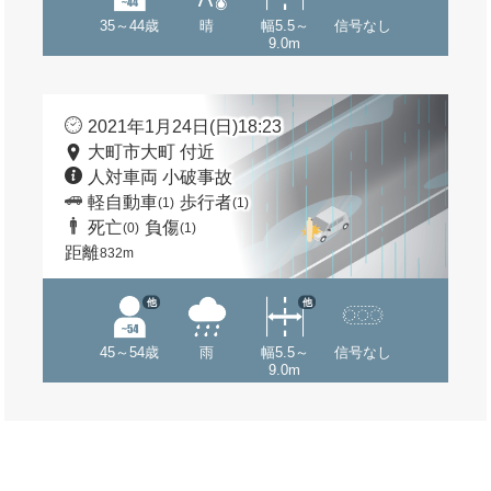
35～44歳
晴
幅5.5～
信号なし
9.0m
2021年1月24日(日)18:23
大町市大町 付近
人対車両 小破事故
軽自動車
歩行者
(1)
(1)
死亡
負傷
(0)
(1)
距離
832m
他
他
45～54歳
雨
幅5.5～
信号なし
9.0m