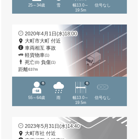
25～34歳
雪
幅13.0～
信号なし
19.5m
2020年4月1日(水)18:00
大町市大町 付近
車両相互 事故
軽貨物車
(1)
死亡
負傷
(0)
(1)
距離
637m
他
他
55～64歳
雨
幅13.0～
信号なし
19.5m
2023年5月31日(水)14:40
大町市社 付近