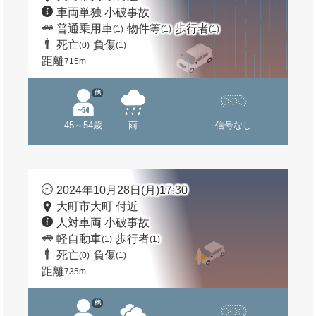
車両単独 小破事故
普通乗用車
物件等
歩行者
(1)
(1)
(1)
死亡
負傷
(0)
(1)
距離
715m
他
45～54歳
雨
信号なし
2024年10月28日(月)17:30
大町市大町 付近
人対車両 小破事故
軽自動車
歩行者
(1)
(1)
死亡
負傷
(0)
(1)
距離
735m
他