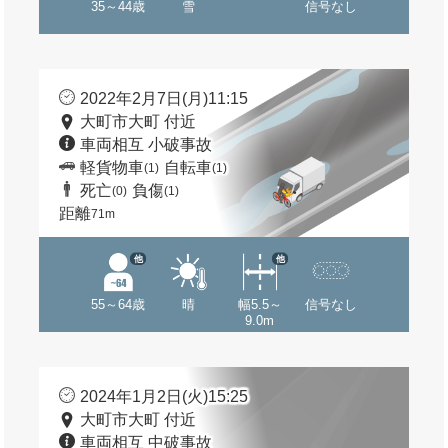
35～44歳
雪
信号なし
2022年2月7日(月)11:15
大町市大町 付近
車両相互 小破事故
軽貨物車
自転車
(1)
(1)
死亡
負傷
(0)
(1)
距離
71m
他
他
55～64歳
晴
幅5.5～
信号なし
9.0m
2024年1月2日(火)15:25
大町市大町 付近
車両相互 中破事故