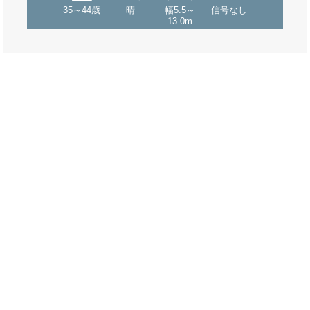
35～44歳
晴
幅5.5～
信号なし
13.0m