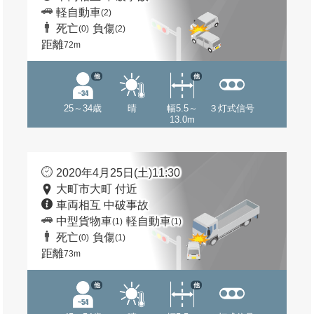
軽自動車
(2)
死亡
負傷
(0)
(2)
距離
72m
他
他
25～34歳
晴
幅5.5～
３灯式信号
13.0m
2020年4月25日(土)11:30
大町市大町 付近
車両相互 中破事故
中型貨物車
軽自動車
(1)
(1)
死亡
負傷
(0)
(1)
距離
73m
他
他