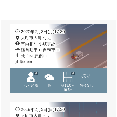
2020年2月3日(月)17:30
大町市大町 付近
車両相互 小破事故
軽自動車
自転車
(1)
(1)
死亡
負傷
(0)
(1)
距離
695m
他
他
45～54歳
曇
幅13.0～
信号なし
19.5m
2019年2月3日(日)17:30
大町市大町 付近