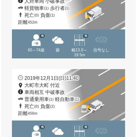
人対車両 小破事故
軽貨物車
歩行者
(1)
(1)
死亡
負傷
(0)
(1)
距離
452m
他
他
65～74歳
曇
幅13.0～
信号なし
19.5m
2019年12月1日(日)11:40
大町市大町 付近
車両相互 中破事故
普通乗用車
軽自動車
(1)
(1)
死亡
負傷
(0)
(2)
距離
456m
他
他