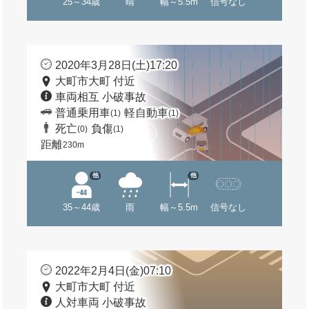
25～34歳
晴
幅～5.5m
信号なし
2020年3月28日(土)17:20
大町市大町 付近
車両相互 小破事故
普通乗用車
軽自動車
(1)
(1)
死亡
負傷
(0)
(1)
距離
230m
他
他
35～44歳
雨
幅～5.5m
信号なし
2022年2月4日(金)07:10
大町市大町 付近
人対車両 小破事故