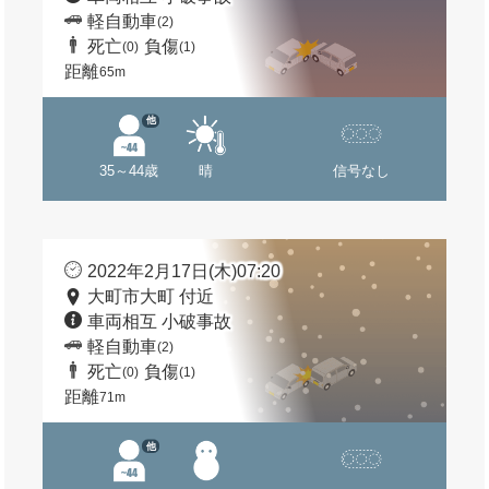
軽自動車
(2)
死亡
負傷
(0)
(1)
距離
65m
他
35～44歳
晴
信号なし
2022年2月17日(木)07:20
大町市大町 付近
車両相互 小破事故
軽自動車
(2)
死亡
負傷
(0)
(1)
距離
71m
他