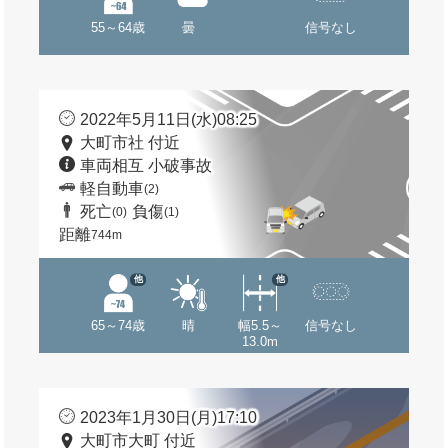
55～64歳
曇
信号なし
2022年5月11日(水)08:25
大町市社 付近
車両相互 小破事故
軽自動車
(2)
死亡
負傷
(0)
(1)
距離
744m
他
他
65～74歳
晴
幅5.5～
信号なし
13.0m
2023年1月30日(月)17:10
大町市大町 付近