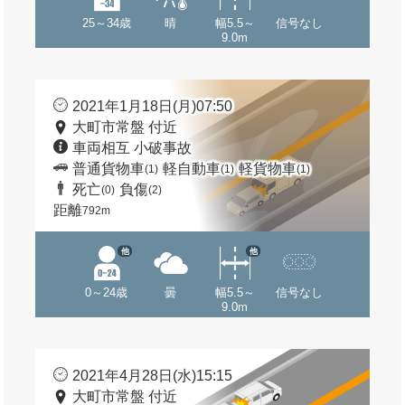
25～34歳
晴
幅5.5～
信号なし
9.0m
2021年1月18日(月)07:50
大町市常盤 付近
車両相互 小破事故
普通貨物車
軽自動車
軽貨物車
(1)
(1)
(1)
死亡
負傷
(0)
(2)
距離
792m
他
他
0～24歳
曇
幅5.5～
信号なし
9.0m
2021年4月28日(水)15:15
大町市常盤 付近