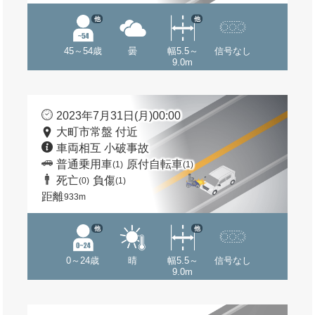
他
他
45～54歳
曇
幅5.5～
信号なし
9.0m
2023年7月31日(月)00:00
大町市常盤 付近
車両相互 小破事故
普通乗用車
原付自転車
(1)
(1)
死亡
負傷
(0)
(1)
距離
933m
他
他
0～24歳
晴
幅5.5～
信号なし
9.0m