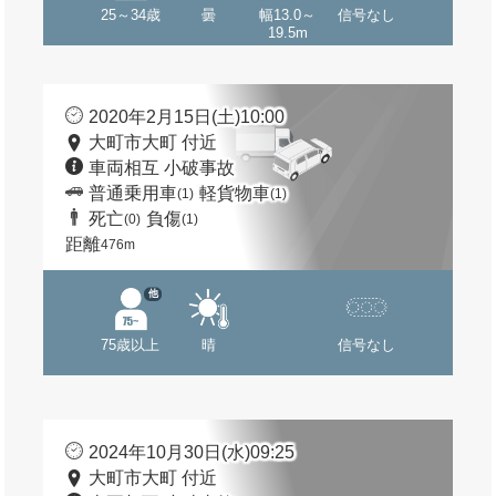
25～34歳
曇
幅13.0～
信号なし
19.5m
2020年2月15日(土)10:00
大町市大町 付近
車両相互 小破事故
普通乗用車
軽貨物車
(1)
(1)
死亡
負傷
(0)
(1)
距離
476m
他
75歳以上
晴
信号なし
2024年10月30日(水)09:25
大町市大町 付近