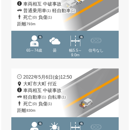
車両相互 中破事故
普通乗用車
軽自動車
(1)
(1)
死亡
負傷
(0)
(1)
距離
793m
他
他
65～74歳
曇
幅5.5～
信号なし
9.0m
2022年5月6日(金)12:50
大町市大町 付近
車両相互 中破事故
軽自動車
自転車
(1)
(1)
死亡
負傷
(0)
(1)
距離
830m
他
他