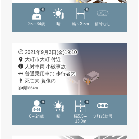
他
他
25～34歳
晴
幅～3.5m
信号なし
2021年9月3日(金)19:10
大町市大町 付近
人対車両 小破事故
普通乗用車
歩行者
(1)
(2)
死亡
負傷
(0)
(2)
距離
864m
他
他
0～24歳
晴
幅5.5～
３灯式信号
13.0m