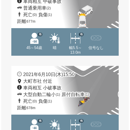
車両相互 中破事故
普通乗用車
(2)
死亡
負傷
(0)
(1)
距離
677m
他
他
45～54歳
晴
幅5.5～
信号なし
13.0m
2021年6月10日(木)15:50
大町市社 付近
車両相互 小破事故
大型自動二輪小
原付自転車
(1)
(1)
死亡
負傷
(0)
(1)
距離
678m
他
他