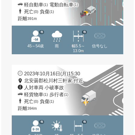
軽自動車
電動自転車
(1)
(1)
死亡
負傷
(0)
(1)
距離
391m
他
他
45～54歳
雨
幅5.5～
信号なし
13.0m
2023年10月16日(月)15:30
北安曇郡松川村三軒家 付近
人対車両 小破事故
軽貨物車
歩行者
(1)
(1)
死亡
負傷
(0)
(1)
距離
394m
他
他