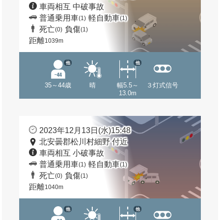
車両相互 中破事故
普通乗用車
軽自動車
(1)
(1)
死亡
負傷
(0)
(1)
距離
1039m
他
他
35～44歳
晴
幅5.5～
３灯式信号
13.0m
2023年12月13日(水)15:48
北安曇郡松川村細野 付近
車両相互 小破事故
普通乗用車
軽自動車
(1)
(1)
死亡
負傷
(0)
(1)
距離
1040m
他
他