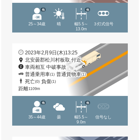
他
他
25～34歳
晴
幅5.5～
３灯式信号
13.0m
2023年2月9日(木)13:25
北安曇郡松川村板取 付近
車両相互 中破事故
普通乗用車
普通貨物車
(1)
(1)
死亡
負傷
(0)
(1)
距離
1109m
他
他
35～44歳
曇
幅5.5～
信号なし
9.0m