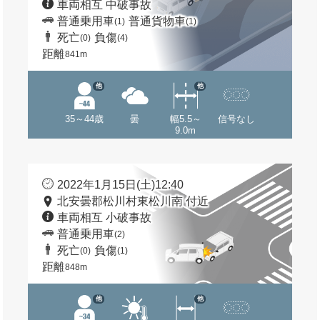
車両相互 中破事故
普通乗用車
普通貨物車
(1)
(1)
死亡
負傷
(0)
(4)
距離
841m
他
他
35～44歳
曇
幅5.5～
信号なし
9.0m
2022年1月15日(土)12:40
北安曇郡松川村東松川南 付近
車両相互 小破事故
普通乗用車
(2)
死亡
負傷
(0)
(1)
距離
848m
他
他