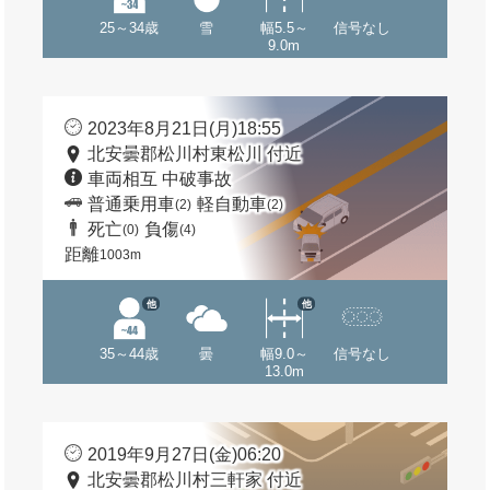
25～34歳
雪
幅5.5～
信号なし
9.0m
2023年8月21日(月)18:55
北安曇郡松川村東松川 付近
車両相互 中破事故
普通乗用車
軽自動車
(2)
(2)
死亡
負傷
(0)
(4)
距離
1003m
他
他
35～44歳
曇
幅9.0～
信号なし
13.0m
2019年9月27日(金)06:20
北安曇郡松川村三軒家 付近