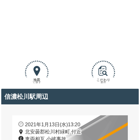
地図
こだわり
で探す
条件
信濃松川駅周辺
2021年1月13日(水)13:20
北安曇郡松川村緑町 付近
車両相互 小破事故