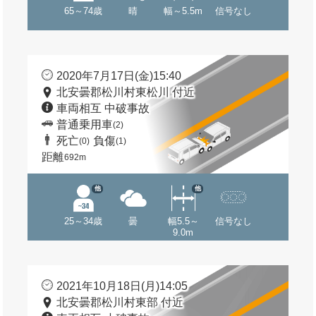
65～74歳
晴
幅～5.5m
信号なし
2020年7月17日(金)15:40
北安曇郡松川村東松川 付近
車両相互 中破事故
普通乗用車
(2)
死亡
負傷
(0)
(1)
距離
692m
他
他
25～34歳
曇
幅5.5～
信号なし
9.0m
2021年10月18日(月)14:05
北安曇郡松川村東部 付近