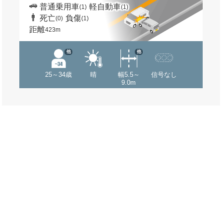
普通乗用車
軽自動車
(1)
(1)
死亡
負傷
(0)
(1)
距離
423m
他
他
25～34歳
晴
幅5.5～
信号なし
9.0m