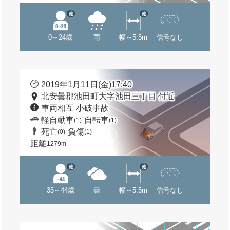
他
他
0～24歳
雨
幅～5.5m
信号なし
2019年1月11日(金)17:40
北安曇郡池田町大字池田三丁目 付近
車両相互 小破事故
軽自動車
自転車
(1)
(1)
死亡
負傷
(0)
(1)
距離
1279m
他
他
35～44歳
曇
幅～5.5m
信号なし