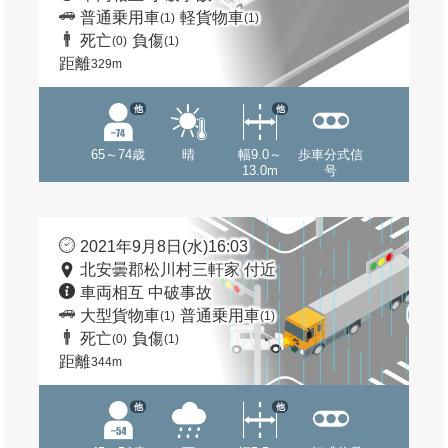
普通乗用車
軽貨物車
(1)
(1)
死亡
負傷
(0)
(1)
距離
329m
他
他
65～74歳
晴
幅9.0～
歩車分式信
13.0m
号
2021年9月8日(水)16:03
北安曇郡松川村三軒家 付近
車両相互 中破事故
大型貨物車
普通乗用車
(1)
(1)
死亡
負傷
(0)
(1)
距離
344m
他
他