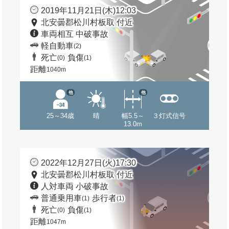
2019年11月21日(木)12:03
北安曇郡松川村板取 付近
車両相互 中破事故
軽自動車
(2)
死亡
負傷
(0)
(1)
距離
1040m
他
他
25～34歳
晴
幅5.5～
３灯式信号
13.0m
2022年12月27日(火)17:30
北安曇郡松川村板取 付近
人対車両 小破事故
普通乗用車
歩行者
(1)
(1)
死亡
負傷
(0)
(1)
距離
1047m