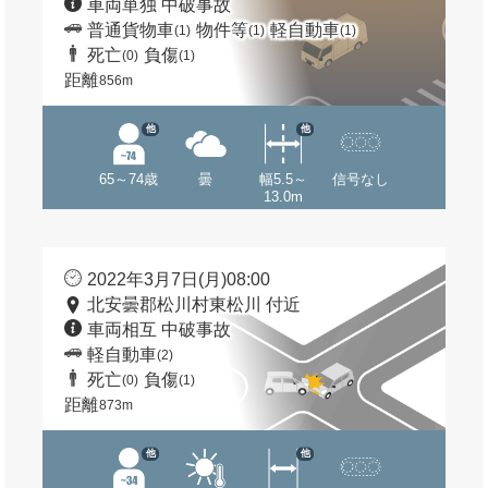
車両単独 中破事故
普通貨物車
物件等
軽自動車
(1)
(1)
(1)
死亡
負傷
(0)
(1)
距離
856m
他
他
65～74歳
曇
幅5.5～
信号なし
13.0m
2022年3月7日(月)08:00
北安曇郡松川村東松川 付近
車両相互 中破事故
軽自動車
(2)
死亡
負傷
(0)
(1)
距離
873m
他
他