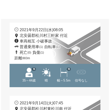
2021年9月22日(水)08:05
北安曇郡松川村三軒家 付近
車両相互 小破事故
普通乗用車
自転車
(1)
(1)
死亡
負傷
(0)
(1)
距離
883m
他
他
35～44歳
晴
幅～5.5m
信号なし
2021年9月14日(火)07:45
北安曇郡松川村東松川南 付近