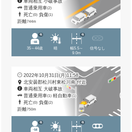
車両相互 小破事故
普通乗用車
(2)
死亡
負傷
(0)
(1)
距離
744m
他
他
35～44歳
晴
幅5.5～
信号なし
9.0m
2022年10月31日(月)11:58
北安曇郡松川村東松川南 付近
車両相互 大破事故
普通乗用車
軽自動車
(1)
(1)
死亡
負傷
(0)
(2)
距離
750m
他
他