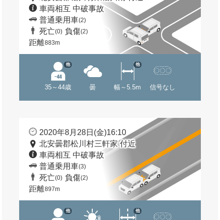
車両相互 中破事故
普通乗用車
(2)
死亡
負傷
(0)
(2)
距離
883m
他
他
35～44歳
曇
幅～5.5m
信号なし
2020年8月28日(金)16:10
北安曇郡松川村三軒家 付近
車両相互 中破事故
普通乗用車
(3)
死亡
負傷
(0)
(2)
距離
897m
他
他