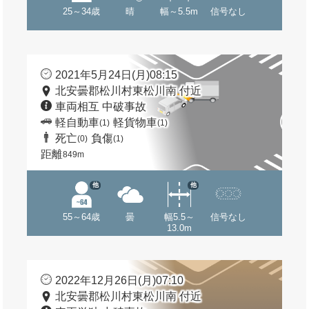
25～34歳
晴
幅～5.5m
信号なし
2021年5月24日(月)08:15
北安曇郡松川村東松川南 付近
車両相互 中破事故
軽自動車
軽貨物車
(1)
(1)
死亡
負傷
(0)
(1)
距離
849m
他
他
55～64歳
曇
幅5.5～
信号なし
13.0m
2022年12月26日(月)07:10
北安曇郡松川村東松川南 付近