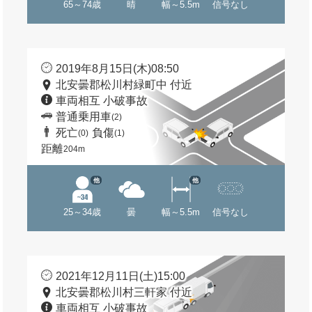
65～74歳
晴
幅～5.5m
信号なし
2019年8月15日(木)08:50
北安曇郡松川村緑町中 付近
車両相互 小破事故
普通乗用車
(2)
死亡
負傷
(0)
(1)
距離
204m
他
他
25～34歳
曇
幅～5.5m
信号なし
2021年12月11日(土)15:00
北安曇郡松川村三軒家 付近
車両相互 小破事故