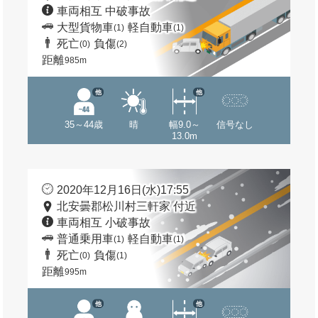
車両相互 中破事故
大型貨物車
軽自動車
(1)
(1)
死亡
負傷
(0)
(2)
距離
985m
他
他
35～44歳
晴
幅9.0～
信号なし
13.0m
2020年12月16日(水)17:55
北安曇郡松川村三軒家 付近
車両相互 小破事故
普通乗用車
軽自動車
(1)
(1)
死亡
負傷
(0)
(1)
距離
995m
他
他