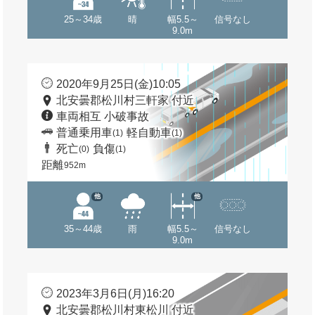
25～34歳
晴
幅5.5～
信号なし
9.0m
2020年9月25日(金)10:05
北安曇郡松川村三軒家 付近
車両相互 小破事故
普通乗用車
軽自動車
(1)
(1)
死亡
負傷
(0)
(1)
距離
952m
他
他
35～44歳
雨
幅5.5～
信号なし
9.0m
2023年3月6日(月)16:20
北安曇郡松川村東松川 付近