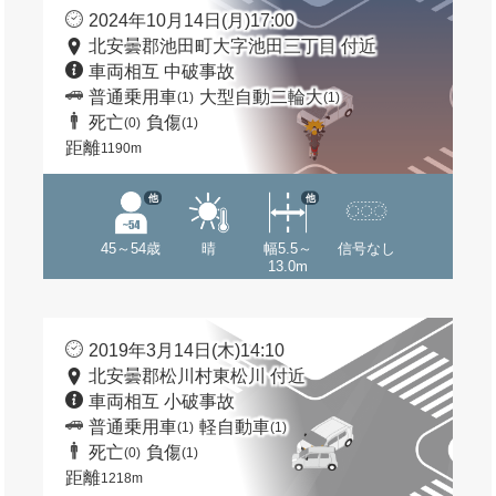
2024年10月14日(月)17:00
北安曇郡池田町大字池田三丁目 付近
車両相互 中破事故
普通乗用車
大型自動二輪大
(1)
(1)
死亡
負傷
(0)
(1)
距離
1190m
他
他
45～54歳
晴
幅5.5～
信号なし
13.0m
2019年3月14日(木)14:10
北安曇郡松川村東松川 付近
車両相互 小破事故
普通乗用車
軽自動車
(1)
(1)
死亡
負傷
(0)
(1)
距離
1218m