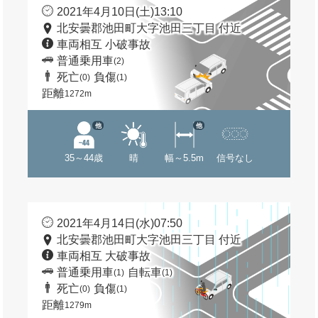
2021年4月10日(土)13:10
北安曇郡池田町大字池田三丁目 付近
車両相互 小破事故
普通乗用車
(2)
死亡
負傷
(0)
(1)
距離
1272m
他
他
35～44歳
晴
幅～5.5m
信号なし
2021年4月14日(水)07:50
北安曇郡池田町大字池田三丁目 付近
車両相互 大破事故
普通乗用車
自転車
(1)
(1)
死亡
負傷
(0)
(1)
距離
1279m