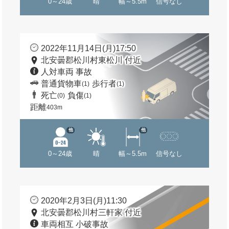
0～24歳
晴
幅～5.5m
信号なし
2022年11月14日(月)17:50
北安曇郡松川村東松川 付近
人対車両 事故
普通貨物車
歩行者
(1)
(1)
死亡
負傷
(0)
(1)
距離
403m
他
他
0～24歳
晴
幅～5.5m
信号なし
2020年2月3日(月)11:30
北安曇郡松川村三軒家 付近
車両相互 小破事故