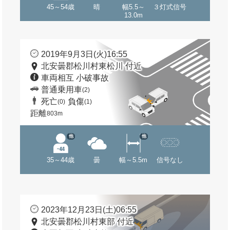
45～54歳
晴
幅5.5～
３灯式信号
13.0m
2019年9月3日(火)16:55
北安曇郡松川村東松川 付近
車両相互 小破事故
普通乗用車
(2)
死亡
負傷
(0)
(1)
距離
803m
他
他
35～44歳
曇
幅～5.5m
信号なし
2023年12月23日(土)06:55
北安曇郡松川村東部 付近