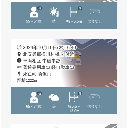
他
他
55～64歳
晴
幅～5.5m
信号なし
2024年10月10日(木)16:40
北安曇郡松川村板取 付近
車両相互 中破事故
普通乗用車
軽自動車
(1)
(1)
死亡
負傷
(0)
(1)
距離
1222m
他
他
65～74歳
曇
幅5.5～
信号なし
13.0m