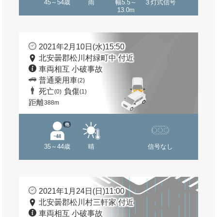
45～54歳
雨
幅5.5～
３灯式信号
13.0m
2021年2月10日(水)15:50
北安曇郡松川村緑町中 付近
車両相互 小破事故
普通乗用車
(2)
死亡
負傷
(0)
(1)
距離
388m
他
35～44歳
晴
信号なし
2021年1月24日(日)11:00
北安曇郡松川村三軒家 付近
車両相互 小破事故