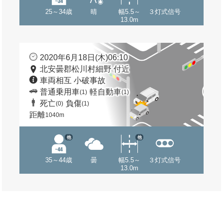
25～34歳
晴
幅5.5～
３灯式信号
13.0m
2020年6月18日(木)06:10
北安曇郡松川村細野 付近
車両相互 小破事故
普通乗用車
軽自動車
(1)
(1)
死亡
負傷
(0)
(1)
距離
1040m
他
他
35～44歳
曇
幅5.5～
３灯式信号
13.0m