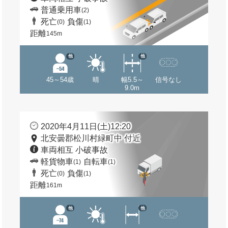
普通乗用車
(2)
死亡
負傷
(0)
(1)
距離
145m
他
他
45～54歳
晴
幅5.5～
信号なし
9.0m
2020年4月11日(土)12:20
北安曇郡松川村緑町中 付近
車両相互 小破事故
軽貨物車
自転車
(1)
(1)
死亡
負傷
(0)
(1)
距離
161m
他
他