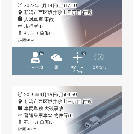
2022年1月14日(金)17:10
新潟市西区坂井砂山四丁目 付近
人対車両 事故
歩行者
(1)
死亡
負傷
(0)
(1)
距離
404m
他
他
55～64歳
曇
幅5.5～
信号なし
9.0m
2019年4月15日(月)04:59
新潟市西区坂井砂山三丁目 付近
車両単独 大破事故
普通乗用車
物件等
(1)
(1)
死亡
負傷
(0)
(1)
距離
406m