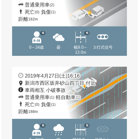
普通乗用車
(2)
死亡
負傷
(0)
(1)
距離
182m
他
他
0～24歳
曇
幅9.0～
３灯式信号
13.0m
2019年4月27日(土)16:16
新潟市西区坂井砂山四丁目 付近
車両相互 小破事故
普通乗用車
軽自動車
(1)
(1)
死亡
負傷
(0)
(1)
距離
188m
他
他