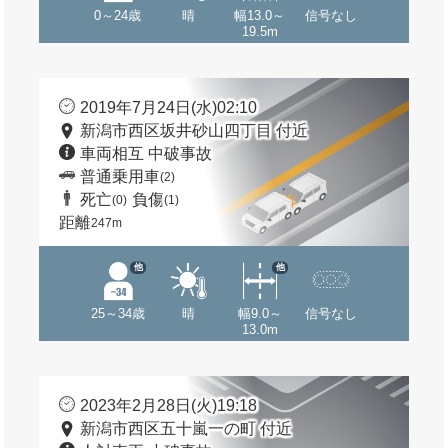
0～24歳
晴
幅13.0～
信号なし
19.5m
2019年7月24日(水)02:10
新潟市西区坂井砂山四丁目 付近
車両相互 中破事故
普通乗用車
(2)
死亡
負傷
(0)
(1)
距離
247m
他
他
25～34歳
晴
幅9.0～
信号なし
13.0m
2023年2月28日(火)19:18
新潟市西区五十嵐一の町 付近