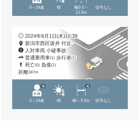
0～24歳
晴
幅9.0～
信号なし
13.0m
2024年8月1日(木)10:39
新潟市西区坂井 付近
人対車両 小破事故
普通乗用車
歩行者
(1)
(1)
死亡
負傷
(0)
(1)
距離
387m
他
他
0～24歳
晴
幅～5.5m
信号なし