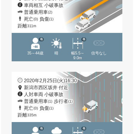
車両相互 小破事故
普通乗用車
(2)
死亡
負傷
(0)
(1)
距離
311m
他
他
35～44歳
晴
幅5.5～
信号なし
9.0m
2020年2月25日(火)16:30
新潟市西区坂井 付近
人対車両 小破事故
普通乗用車
歩行者
(1)
(1)
死亡
負傷
(0)
(1)
距離
335m
他
他