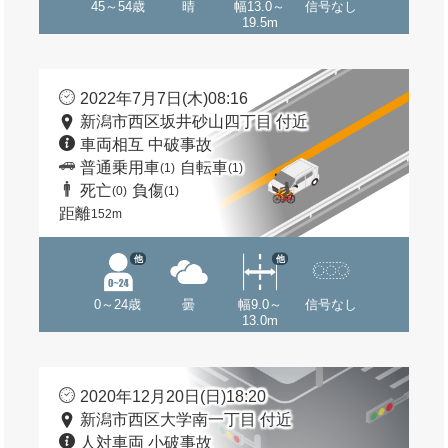
45～54歳
晴
幅13.0～
信号なし
19.5m
2022年7月7日(木)08:16
新潟市西区坂井砂山四丁目 付近
車両相互 中破事故
普通乗用車
自転車
(1)
(1)
死亡
負傷
(0)
(1)
距離
152m
他
他
0～24歳
曇
幅9.0～
信号なし
13.0m
2020年12月20日(日)18:20
新潟市西区大学南一丁目 付近
人対車両 小破事故