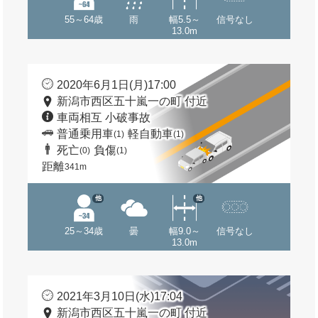
55～64歳
雨
幅5.5～
信号なし
13.0m
2020年6月1日(月)17:00
新潟市西区五十嵐一の町 付近
車両相互 小破事故
普通乗用車
軽自動車
(1)
(1)
死亡
負傷
(0)
(1)
距離
341m
他
他
25～34歳
曇
幅9.0～
信号なし
13.0m
2021年3月10日(水)17:04
新潟市西区五十嵐一の町 付近