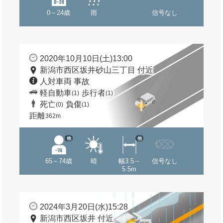
0～24歳
雨
信号なし
2020年10月10日(土)13:00
新潟市西区坂井砂山三丁目 付近
人対車両 事故
軽自動車
歩行者
(1)
(1)
死亡
負傷
(0)
(1)
距離
362m
他
他
65～74歳
晴
幅3.5～
信号なし
5.5m
2024年3月20日(水)15:28
新潟市西区坂井 付近