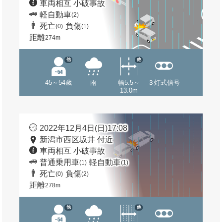
車両相互 小破事故
軽自動車
(2)
死亡
負傷
(0)
(1)
距離
274m
他
他
45～54歳
雨
幅5.5～
３灯式信号
13.0m
2022年12月4日(日)17:08
新潟市西区坂井 付近
車両相互 小破事故
普通乗用車
軽自動車
(1)
(1)
死亡
負傷
(0)
(2)
距離
278m
他
他