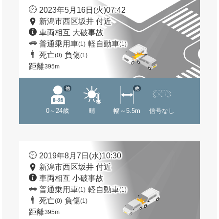
2023年5月16日(火)07:42
新潟市西区坂井 付近
車両相互 大破事故
普通乗用車
軽自動車
(1)
(1)
死亡
負傷
(0)
(1)
距離
395m
他
他
0～24歳
晴
幅～5.5m
信号なし
2019年8月7日(水)10:30
新潟市西区坂井 付近
車両相互 小破事故
普通乗用車
軽自動車
(1)
(1)
死亡
負傷
(0)
(1)
距離
395m