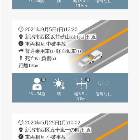
0～24歳
雨
幅13.0～
信号なし
19.5m
2021年9月5日(日)13:20
新潟市西区坂井砂山四丁目 付近
車両相互 中破事故
普通乗用車
軽自動車
(1)
(1)
死亡
負傷
(0)
(2)
距離
191m
他
他
25～34歳
晴
幅5.5～
信号なし
9.0m
2020年5月25日(月)10:02
新潟市西区五十嵐一の町 付近
車両相互 小破事故