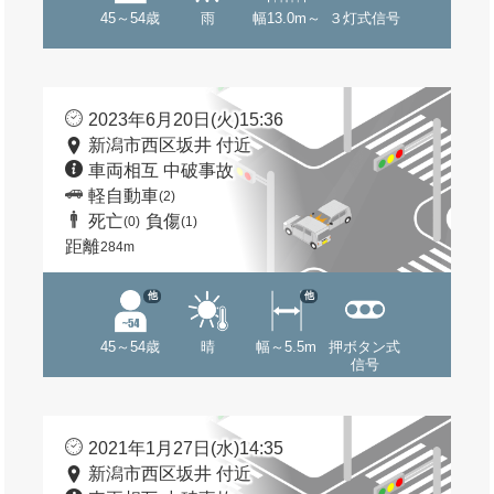
45～54歳
雨
幅13.0m～
３灯式信号
2023年6月20日(火)15:36
新潟市西区坂井 付近
車両相互 中破事故
軽自動車
(2)
死亡
負傷
(0)
(1)
距離
284m
他
他
45～54歳
晴
幅～5.5m
押ボタン式
信号
2021年1月27日(水)14:35
新潟市西区坂井 付近