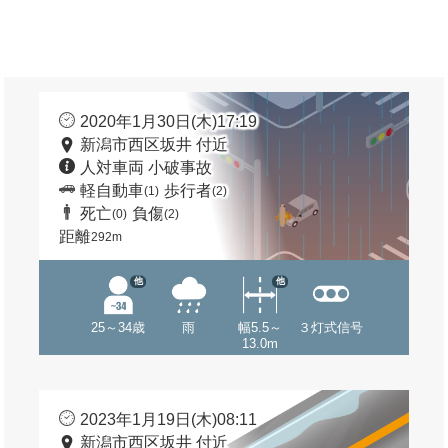
2020年1月30日(木)17:19
新潟市西区坂井 付近
人対車両 小破事故
軽自動車
歩行者
(1)
(2)
死亡
負傷
(0)
(2)
距離
292m
他
他
25～34歳
雨
幅5.5～
３灯式信号
13.0m
2023年1月19日(木)08:11
新潟市西区坂井 付近