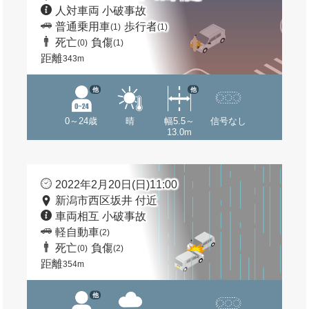
人対車両 小破事故
普通乗用車
歩行者
(1)
(1)
死亡
負傷
(0)
(1)
距離
343m
他
他
0～24歳
晴
幅5.5～
信号なし
13.0m
2022年2月20日(日)11:00
新潟市西区坂井 付近
車両相互 小破事故
軽自動車
(2)
死亡
負傷
(0)
(2)
距離
354m
他