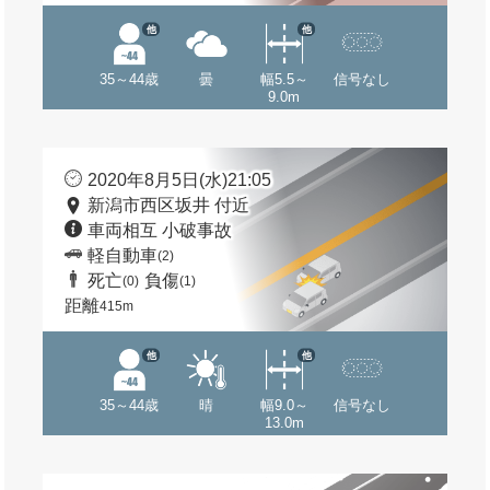
他
他
35～44歳
曇
幅5.5～
信号なし
9.0m
2020年8月5日(水)21:05
新潟市西区坂井 付近
車両相互 小破事故
軽自動車
(2)
死亡
負傷
(0)
(1)
距離
415m
他
他
35～44歳
晴
幅9.0～
信号なし
13.0m