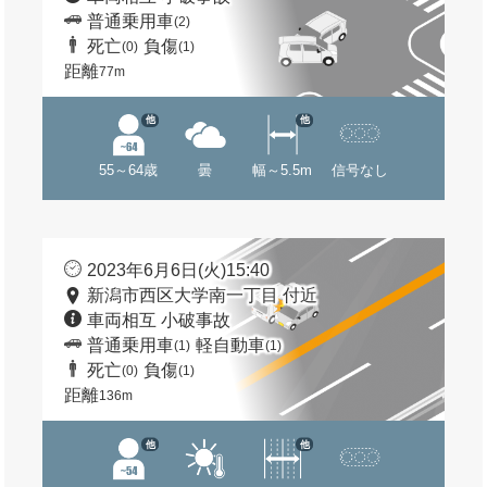
普通乗用車
(2)
死亡
負傷
(0)
(1)
距離
77m
他
他
55～64歳
曇
幅～5.5m
信号なし
2023年6月6日(火)15:40
新潟市西区大学南一丁目 付近
車両相互 小破事故
普通乗用車
軽自動車
(1)
(1)
死亡
負傷
(0)
(1)
距離
136m
他
他