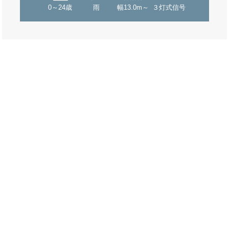
0～24歳
雨
幅13.0m～
３灯式信号