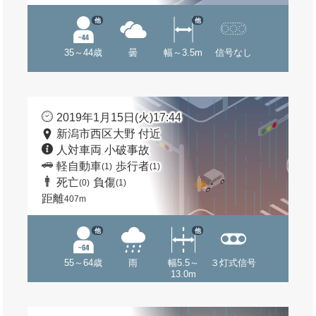
他
他
35～44歳
曇
幅～3.5m
信号なし
2019年1月15日(火)17:44
新潟市西区大野 付近
人対車両 小破事故
軽自動車
歩行者
(1)
(1)
死亡
負傷
(0)
(1)
距離
407m
他
他
55～64歳
雨
幅5.5～
３灯式信号
13.0m