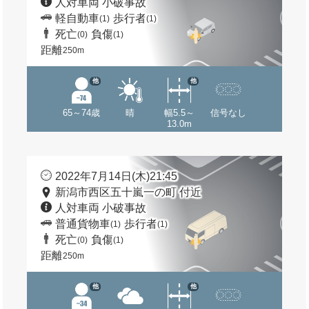
人対車両 小破事故
軽自動車
歩行者
(1)
(1)
死亡
負傷
(0)
(1)
距離
250m
他
他
65～74歳
晴
幅5.5～
信号なし
13.0m
2022年7月14日(木)21:45
新潟市西区五十嵐一の町 付近
人対車両 小破事故
普通貨物車
歩行者
(1)
(1)
死亡
負傷
(0)
(1)
距離
250m
他
他