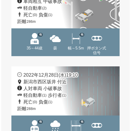
車両相互 中破事故
軽自動車
(2)
死亡
負傷
(0)
(1)
距離
286m
他
他
35～44歳
曇
幅～5.5m
押ボタン式
信号
2022年12月28日(水)19:10
新潟市西区坂井 付近
人対車両 小破事故
軽自動車
歩行者
(1)
(1)
死亡
負傷
(0)
(1)
距離
288m
他
他