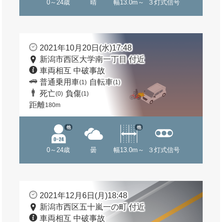
0～24歳
晴
幅13.0m～
３灯式信号
2021年10月20日(水)17:48
新潟市西区大学南一丁目 付近
車両相互 中破事故
普通乗用車
自転車
(1)
(1)
死亡
負傷
(0)
(1)
距離
180m
他
他
0～24歳
曇
幅13.0m～
３灯式信号
2021年12月6日(月)18:48
新潟市西区五十嵐一の町 付近
車両相互 中破事故