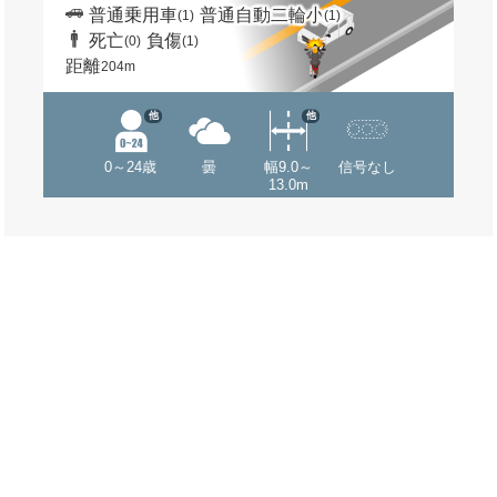
普通乗用車
普通自動二輪小
(1)
(1)
死亡
負傷
(0)
(1)
距離
204m
他
他
0～24歳
曇
幅9.0～
信号なし
13.0m