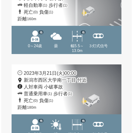
軽自動車
歩行者
(1)
(1)
死亡
負傷
(0)
(1)
距離
160m
他
他
0～24歳
曇
幅5.5～
３灯式信号
13.0m
2023年3月21日(火)00:00
新潟市西区大学南一丁目 付近
人対車両 小破事故
普通乗用車
歩行者
(1)
(1)
死亡
負傷
(0)
(1)
距離
180m
他
他