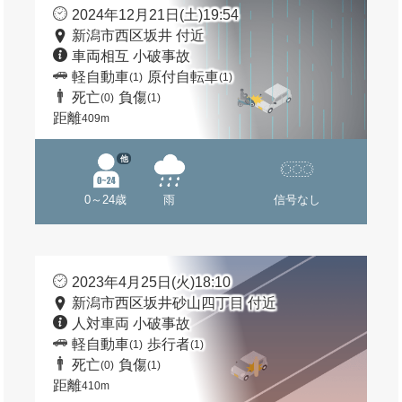
2024年12月21日(土)19:54
新潟市西区坂井 付近
車両相互 小破事故
軽自動車
原付自転車
(1)
(1)
死亡
負傷
(0)
(1)
距離
409m
他
0～24歳
雨
信号なし
2023年4月25日(火)18:10
新潟市西区坂井砂山四丁目 付近
人対車両 小破事故
軽自動車
歩行者
(1)
(1)
死亡
負傷
(0)
(1)
距離
410m