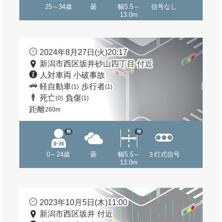
25～34歳
曇
幅5.5～
信号なし
13.0m
2024年8月27日(火)20:17
新潟市西区坂井砂山四丁目 付近
人対車両 小破事故
軽自動車
歩行者
(1)
(1)
死亡
負傷
(0)
(1)
距離
260m
他
他
0～24歳
曇
幅5.5～
３灯式信号
13.0m
2023年10月5日(木)11:00
新潟市西区坂井 付近