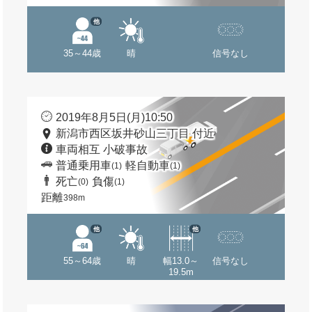
他
35～44歳
晴
信号なし
2019年8月5日(月)10:50
新潟市西区坂井砂山三丁目 付近
車両相互 小破事故
普通乗用車
軽自動車
(1)
(1)
死亡
負傷
(0)
(1)
距離
398m
他
他
55～64歳
晴
幅13.0～
信号なし
19.5m