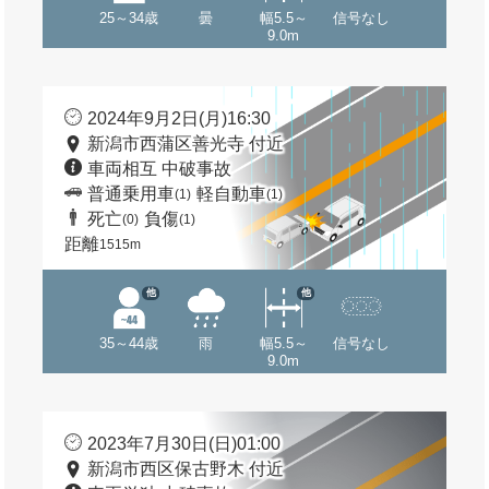
25～34歳
曇
幅5.5～
信号なし
9.0m
2024年9月2日(月)16:30
新潟市西蒲区善光寺 付近
車両相互 中破事故
普通乗用車
軽自動車
(1)
(1)
死亡
負傷
(0)
(1)
距離
1515m
他
他
35～44歳
雨
幅5.5～
信号なし
9.0m
2023年7月30日(日)01:00
新潟市西区保古野木 付近