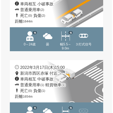
車両相互 小破事故
普通乗用車
(2)
死亡
負傷
(0)
(2)
距離
1644m
他
他
0～24歳
曇
幅5.5～
３灯式信号
9.0m
2022年3月17日(木)15:00
新潟市西区赤塚 付近
車両相互 中破事故
普通乗用車
軽貨物車
(1)
(1)
死亡
負傷
(0)
(1)
距離
1654m
他
他