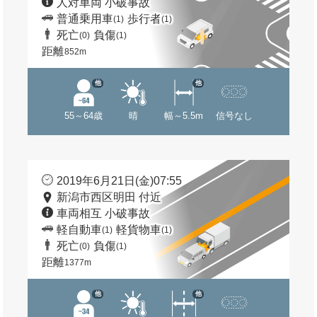
人対車両 小破事故
普通乗用車
歩行者
(1)
(1)
死亡
負傷
(0)
(1)
距離
852m
他
他
55～64歳
晴
幅～5.5m
信号なし
2019年6月21日(金)07:55
新潟市西区明田 付近
車両相互 小破事故
軽自動車
軽貨物車
(1)
(1)
死亡
負傷
(0)
(1)
距離
1377m
他
他