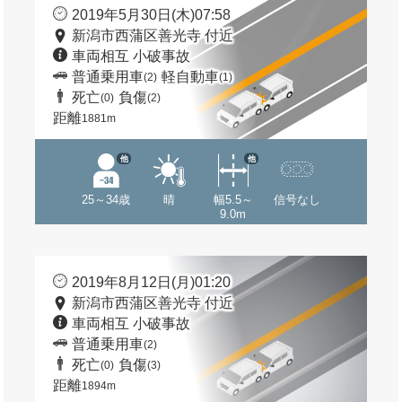
2019年5月30日(木)07:58
新潟市西蒲区善光寺 付近
車両相互 小破事故
普通乗用車
軽自動車
(2)
(1)
死亡
負傷
(0)
(2)
距離
1881m
他
他
25～34歳
晴
幅5.5～
信号なし
9.0m
2019年8月12日(月)01:20
新潟市西蒲区善光寺 付近
車両相互 小破事故
普通乗用車
(2)
死亡
負傷
(0)
(3)
距離
1894m