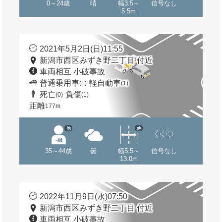
0～24歳
晴
幅3.5～
信号なし
5.5m
2021年5月2日(日)11:55
新潟市西区みずき野二丁目 付近
車両相互 小破事故
普通乗用車
軽自動車
(1)
(1)
死亡
負傷
(0)
(1)
距離
177m
他
他
35～44歳
曇
幅5.5～
信号なし
13.0m
2022年11月9日(水)07:50
新潟市西区みずき野二丁目 付近
車両相互 小破事故