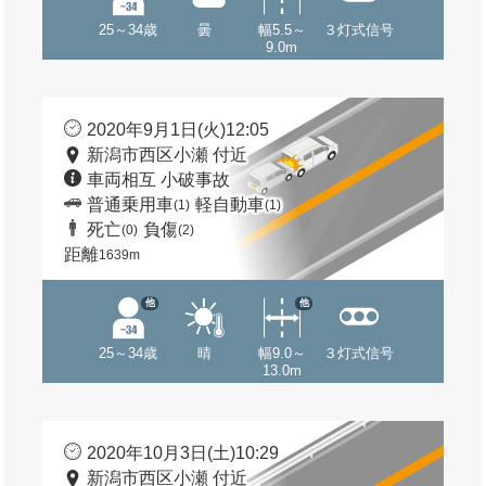
25～34歳
曇
幅5.5～
３灯式信号
9.0m
2020年9月1日(火)12:05
新潟市西区小瀬 付近
車両相互 小破事故
普通乗用車
軽自動車
(1)
(1)
死亡
負傷
(0)
(2)
距離
1639m
他
他
25～34歳
晴
幅9.0～
３灯式信号
13.0m
2020年10月3日(土)10:29
新潟市西区小瀬 付近