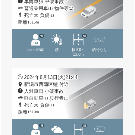
車両単独 中破事故
普通乗用車
物件等
(1)
(1)
死亡
負傷
(0)
(1)
距離
1515m
他
他
55～64歳
晴
幅9.0～
信号なし
13.0m
2024年8月13日(火)21:44
新潟市西蒲区鱸 付近
人対車両 小破事故
軽自動車
歩行者
(1)
(1)
死亡
負傷
(0)
(1)
距離
1519m
他
他