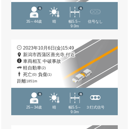
他
他
35～44歳
晴
幅5.5～
信号なし
9.0m
2023年10月6日(金)15:49
新潟市西蒲区善光寺 付近
車両相互 中破事故
軽自動車
(2)
死亡
負傷
(0)
(1)
距離
1851m
他
他
25～34歳
晴
幅5.5～
３灯式信号
9.0m