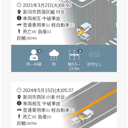
2021年3月2日(火)08:40
新潟市西蒲区鱸 付近
車両相互 中破事故
普通乗用車
軽自動車
(1)
(1)
死亡
負傷
(0)
(1)
距離
1824m
他
他
35～44歳
雨
幅5.5～
信号なし
13.0m
2024年5月15日(水)05:37
新潟市西区小瀬 付近
車両相互 中破事故
普通乗用車
軽自動車
(1)
(1)
死亡
負傷
(0)
(1)
距離
1825m