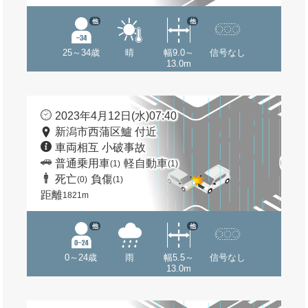
他
他
25～34歳
晴
幅9.0～
信号なし
13.0m
2023年4月12日(水)07:40
新潟市西蒲区鱸 付近
車両相互 小破事故
普通乗用車
軽自動車
(1)
(1)
死亡
負傷
(0)
(1)
距離
1821m
他
他
0～24歳
雨
幅5.5～
信号なし
13.0m