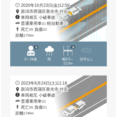
2020年10月23日(金)12:59
新潟市西蒲区善光寺 付近
車両相互 小破事故
普通乗用車
軽自動車
(1)
(1)
死亡
負傷
(0)
(2)
距離
1756m
他
他
0～24歳
雨
幅9.0～
信号なし
13.0m
2023年6月24日(土)11:18
新潟市西蒲区善光寺 付近
車両相互 小破事故
普通乗用車
(2)
死亡
負傷
(0)
(1)
距離
1796m