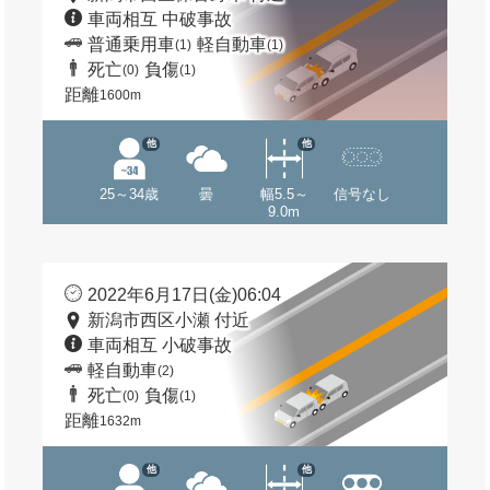
車両相互 中破事故
普通乗用車
軽自動車
(1)
(1)
死亡
負傷
(0)
(1)
距離
1600m
他
他
25～34歳
曇
幅5.5～
信号なし
9.0m
2022年6月17日(金)06:04
新潟市西区小瀬 付近
車両相互 小破事故
軽自動車
(2)
死亡
負傷
(0)
(1)
距離
1632m
他
他