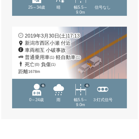
25～34歳
晴
幅5.5～
信号なし
9.0m
2019年3月30日(土)17:13
新潟市西区小瀬 付近
車両相互 小破事故
普通乗用車
軽自動車
(1)
(1)
死亡
負傷
(0)
(1)
距離
1678m
他
他
0～24歳
雨
幅5.5～
３灯式信号
9.0m