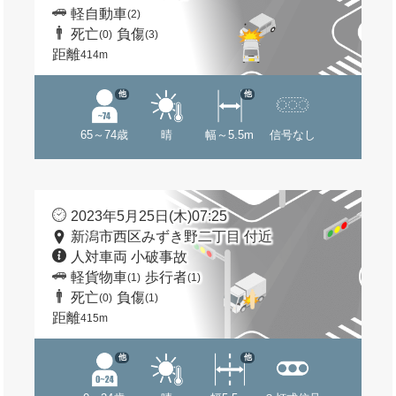
軽自動車
(2)
死亡
負傷
(0)
(3)
距離
414m
他
他
65～74歳
晴
幅～5.5m
信号なし
2023年5月25日(木)07:25
新潟市西区みずき野二丁目 付近
人対車両 小破事故
軽貨物車
歩行者
(1)
(1)
死亡
負傷
(0)
(1)
距離
415m
他
他