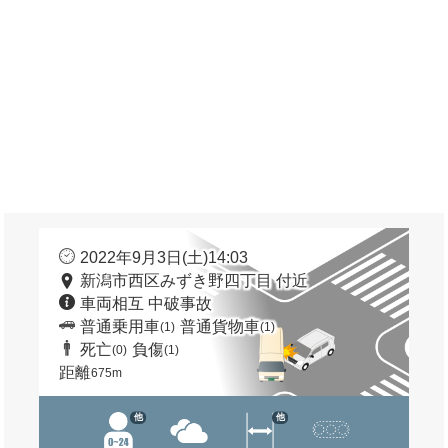
2022年9月3日(土)14:03
新潟市西区みずき野四丁目 付近
車両相互 中破事故
普通乗用車
普通貨物車
(1)
(1)
死亡
負傷
(0)
(1)
距離
675m
他
他