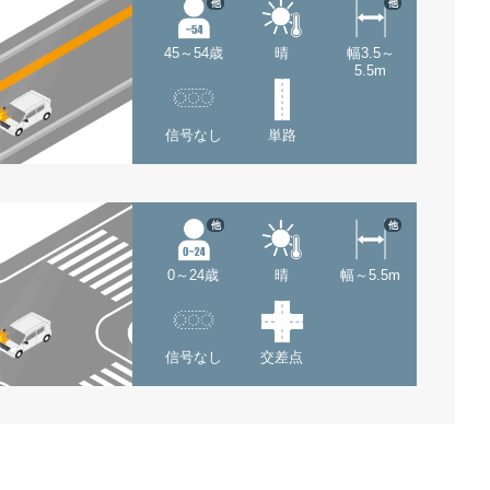
他
他
45～54歳
晴
幅3.5～
5.5m
信号なし
単路
他
他
0～24歳
晴
幅～5.5m
信号なし
交差点