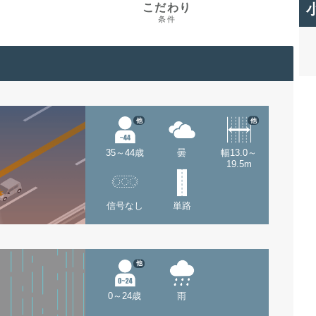
こだわり
条件
他
他
35～44歳
曇
幅13.0～
19.5m
信号なし
単路
他
0～24歳
雨