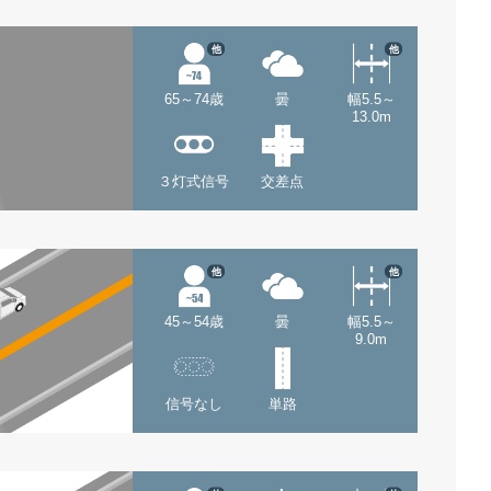
他
他
65～74歳
曇
幅5.5～
13.0m
３灯式信号
交差点
他
他
45～54歳
曇
幅5.5～
9.0m
信号なし
単路