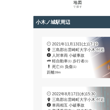
地図
で探す
小木ノ城駅周辺
2021年11月13日(土)17:19
三島郡出雲崎町大字小木 付近
人対車両 小破事故
軽自動車
歩行者
(1)
(1)
死亡
負傷
(0)
(1)
距離
39m
2022年8月17日(水)15:30
三島郡出雲崎町大字小木 付近
車両相互 小破事故