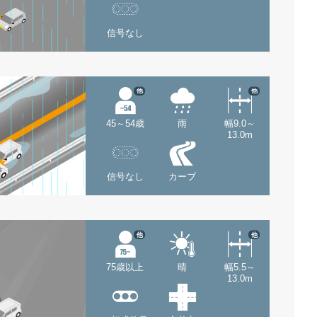
信号なし
他
他
45～54歳
雨
幅9.0～
13.0m
信号なし
カーブ
他
他
75歳以上
晴
幅5.5～
13.0m