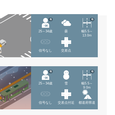
他
他
25～34歳
曇
幅5.5～
13.0m
信号なし
交差点
他
他
25～34歳
雪
幅5.5～
9.0m
信号なし
交差点付近
都道府県道