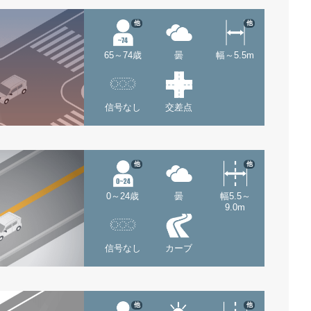
他
他
65～74歳
曇
幅～5.5m
信号なし
交差点
他
他
0～24歳
曇
幅5.5～
9.0m
信号なし
カーブ
他
他