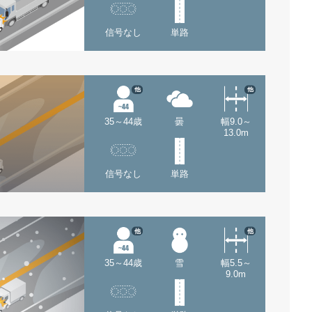
信号なし
単路
他
他
35～44歳
曇
幅9.0～
13.0m
信号なし
単路
他
他
35～44歳
雪
幅5.5～
9.0m