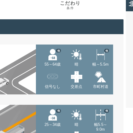
こだわり
条件
他
他
55～64歳
晴
幅～5.5m
信号なし
交差点
市町村道
他
他
25～34歳
晴
幅5.5～
9.0m