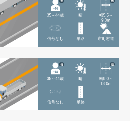
他
他
35～44歳
晴
幅5.5～
9.0m
信号なし
単路
市町村道
他
他
35～44歳
晴
幅9.0～
13.0m
信号なし
単路