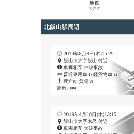
地図
で探す
北飯山駅周辺
2019年8月8日(木)15:25
飯山市大字飯山 付近
車両相互 中破事故
普通乗用車
軽貨物車
(1)
(1)
死亡
負傷
(0)
(2)
距離
109m
2019年4月18日(木)13:15
飯山市大字木島 付近
車両相互 大破事故