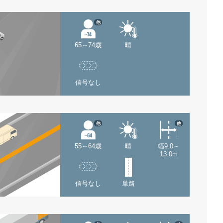
他
65～74歳
晴
信号なし
他
他
55～64歳
晴
幅9.0～
13.0m
信号なし
単路