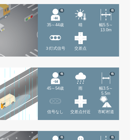
他
他
35～44歳
晴
幅5.5～
13.0m
３灯式信号
交差点
他
他
45～54歳
雨
幅3.5～
5.5m
信号なし
交差点付近
市町村道
他
他