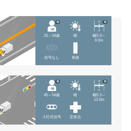
他
他
25～34歳
晴
幅5.5～
9.0m
信号なし
単路
他
他
45～54歳
晴
幅5.5～
13.0m
３灯式信号
交差点