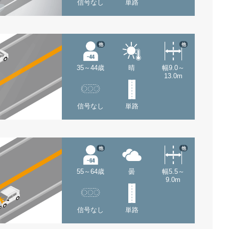
信号なし
単路
他
他
35～44歳
晴
幅9.0～
13.0m
信号なし
単路
他
他
55～64歳
曇
幅5.5～
9.0m
信号なし
単路