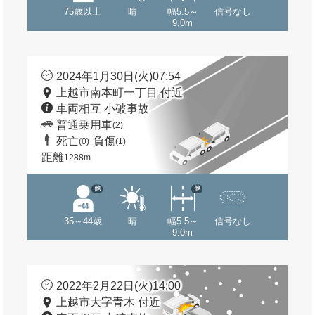
75歳以上
晴
幅5.5～
信号なし
9.0m
2024年1月30日(火)07:54
上越市南本町一丁目 付近
車両相互 小破事故
普通乗用車
(2)
死亡
負傷
(0)
(1)
距離
1288m
他
他
35～44歳
晴
幅5.5～
信号なし
9.0m
2022年2月22日(火)14:00
上越市大字青木 付近