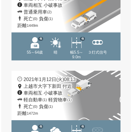
車両相互 小破事故
普通乗用車
(2)
死亡
負傷
(0)
(1)
距離
1449m
他
他
55～64歳
晴
幅5.5～
３灯式信号
9.0m
2021年1月12日(火)08:13
上越市大字下新田 付近
車両相互 小破事故
軽自動車
軽貨物車
(1)
(1)
死亡
負傷
(0)
(1)
距離
1472m
他
他