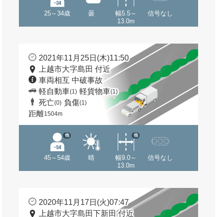
25～34歳
曇
幅5.5～
信号なし
13.0m
2021年11月25日(木)11:50
上越市大字島田 付近
車両相互 中破事故
軽自動車
軽貨物車
(1)
(1)
死亡
負傷
(0)
(1)
距離
1504m
他
他
45～54歳
晴
幅9.0～
信号なし
13.0m
2020年11月17日(火)07:47
上越市大字島田下新田 付近