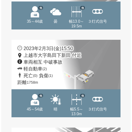
他
他
35～44歳
曇
幅13.0～
３灯式信号
19.5m
2023年2月3日(金)15:50
上越市大字島田下新田 付近
車両相互 中破事故
軽自動車
(2)
死亡
負傷
(0)
(1)
距離
1758m
他
他
45～54歳
晴
幅5.5～
３灯式信号
13.0m