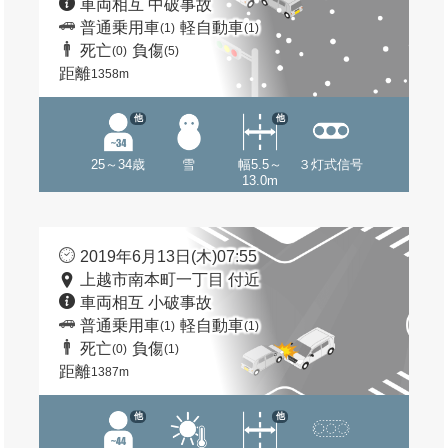
車両相互 中破事故
普通乗用車
軽自動車
(1)
(1)
死亡
負傷
(0)
(5)
距離
1358m
他
他
25～34歳
雪
幅5.5～
３灯式信号
13.0m
2019年6月13日(木)07:55
上越市南本町一丁目 付近
車両相互 小破事故
普通乗用車
軽自動車
(1)
(1)
死亡
負傷
(0)
(1)
距離
1387m
他
他