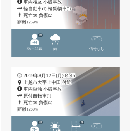
車両相互 小破事故
軽自動車
軽貨物車
(1)
(1)
死亡
負傷
(0)
(1)
距離
1259m
他
35～44歳
雨
信号なし
2019年8月12日(月)04:45
上越市大字上中田 付近
車両単独 小破事故
原付自転車
(1)
死亡
負傷
(0)
(1)
距離
1268m
他
他