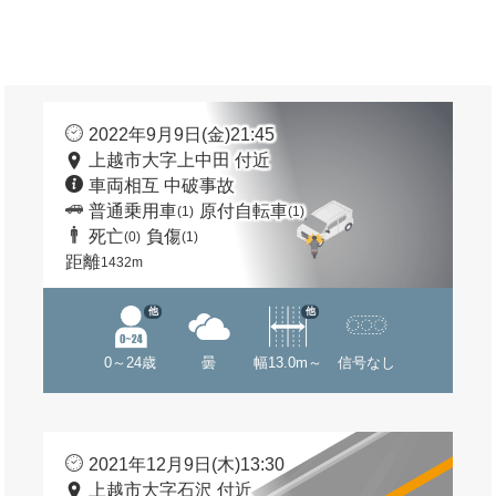
2022年9月9日(金)21:45
上越市大字上中田 付近
車両相互 中破事故
普通乗用車
原付自転車
(1)
(1)
死亡
負傷
(0)
(1)
距離
1432m
他
他
0～24歳
曇
幅13.0m～
信号なし
2021年12月9日(木)13:30
上越市大字石沢 付近