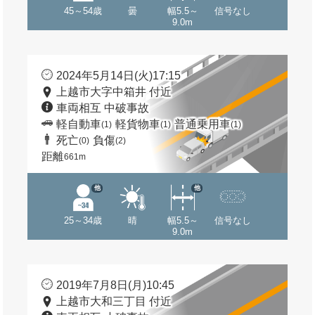
45～54歳
曇
幅5.5～
信号なし
9.0m
2024年5月14日(火)17:15
上越市大字中箱井 付近
車両相互 中破事故
軽自動車
軽貨物車
普通乗用車
(1)
(1)
(1)
死亡
負傷
(0)
(2)
距離
661m
他
他
25～34歳
晴
幅5.5～
信号なし
9.0m
2019年7月8日(月)10:45
上越市大和三丁目 付近