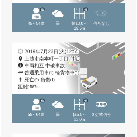
他
他
45～54歳
曇
幅13.0～
信号なし
19.5m
2019年7月23日(火)12:55
上越市南本町一丁目 付近
車両相互 中破事故
普通乗用車
軽貨物車
(1)
(1)
死亡
負傷
(0)
(1)
距離
1587m
他
他
55～64歳
曇
幅5.5～
３灯式信号
13.0m