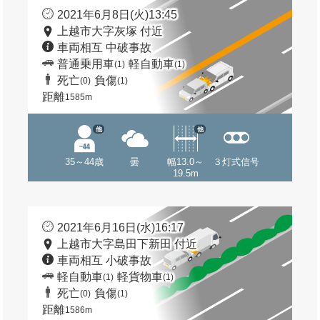
2021年6月8日(火)13:45
上越市大字灰塚 付近
車両相互 中破事故
普通乗用車
軽自動車
(1)
(1)
死亡
負傷
(0)
(1)
距離
1585m
他
他
35～44歳
曇
幅13.0～
３灯式信号
19.5m
2021年6月16日(水)16:17
上越市大字島田下新田 付近
車両相互 小破事故
軽自動車
軽貨物車
(1)
(1)
死亡
負傷
(0)
(1)
距離
1586m