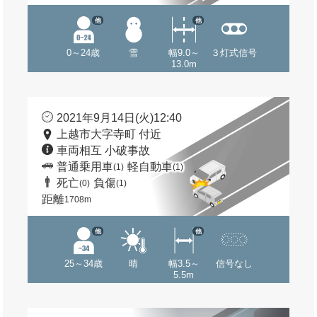
他
他
0～24歳
雪
幅9.0～
３灯式信号
13.0m
2021年9月14日(火)12:40
上越市大字寺町 付近
車両相互 小破事故
普通乗用車
軽自動車
(1)
(1)
死亡
負傷
(0)
(1)
距離
1708m
他
他
25～34歳
晴
幅3.5～
信号なし
5.5m