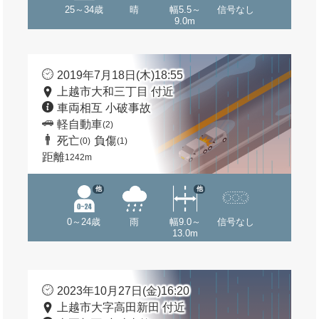
25～34歳
晴
幅5.5～
信号なし
9.0m
2019年7月18日(木)18:55
上越市大和三丁目 付近
車両相互 小破事故
軽自動車
(2)
死亡
負傷
(0)
(1)
距離
1242m
他
他
0～24歳
雨
幅9.0～
信号なし
13.0m
2023年10月27日(金)16:20
上越市大字高田新田 付近