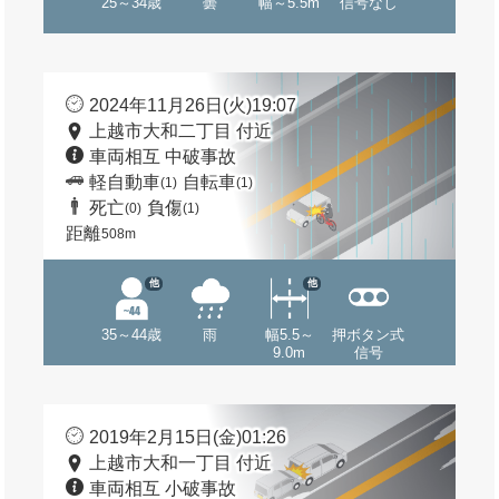
25～34歳
曇
幅～5.5m
信号なし
2024年11月26日(火)19:07
上越市大和二丁目 付近
車両相互 中破事故
軽自動車
自転車
(1)
(1)
死亡
負傷
(0)
(1)
距離
508m
他
他
35～44歳
雨
幅5.5～
押ボタン式
9.0m
信号
2019年2月15日(金)01:26
上越市大和一丁目 付近
車両相互 小破事故