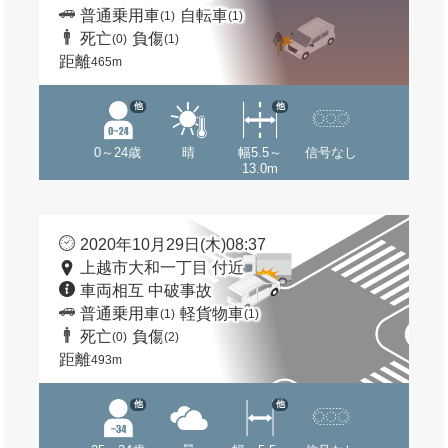
普通乗用車
自転車
(1)
(1)
死亡
負傷
(0)
(1)
距離
465m
他
他
0～24歳
晴
幅5.5～
信号なし
13.0m
2020年10月29日(木)08:37
上越市大和一丁目 付近
車両相互 中破事故
普通乗用車
軽貨物車
(1)
(1)
死亡
負傷
(0)
(2)
距離
493m
他
他