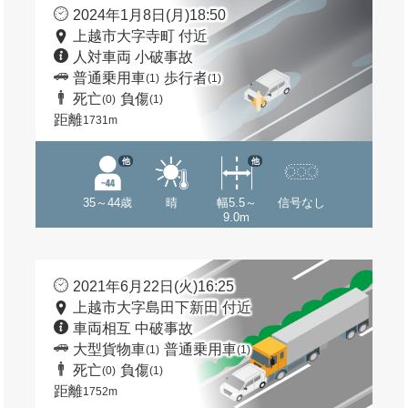
2024年1月8日(月)18:50
上越市大字寺町 付近
人対車両 小破事故
普通乗用車
歩行者
(1)
(1)
死亡
負傷
(0)
(1)
距離
1731m
他
他
35～44歳
晴
幅5.5～
信号なし
9.0m
2021年6月22日(火)16:25
上越市大字島田下新田 付近
車両相互 中破事故
大型貨物車
普通乗用車
(1)
(1)
死亡
負傷
(0)
(1)
距離
1752m