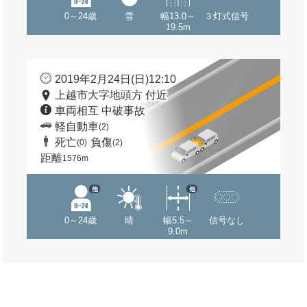
0～24歳
雪
幅13.0～
３灯式信号
19.5m
2019年2月24日(日)12:10
上越市大字地頭方 付近
車両相互 中破事故
軽自動車
(2)
死亡
負傷
(0)
(2)
距離
1576m
他
他
0～24歳
晴
幅5.5～
信号なし
9.0m