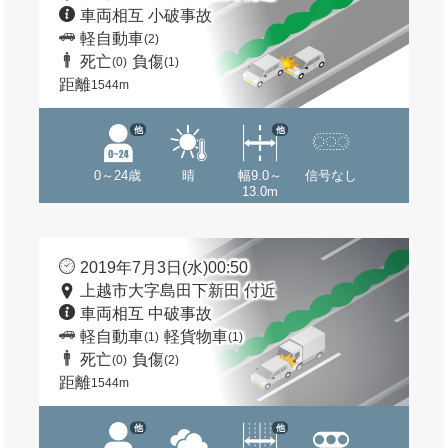
車両相互 小破事故
軽自動車
(2)
死亡
負傷
(0)
(1)
距離
1544m
他
他
0～24歳
晴
幅9.0～
信号なし
13.0m
2019年7月3日(水)00:50
上越市大字島田下新田 付近
車両相互 中破事故
軽自動車
軽貨物車
(1)
(1)
死亡
負傷
(0)
(2)
距離
1544m
他
他