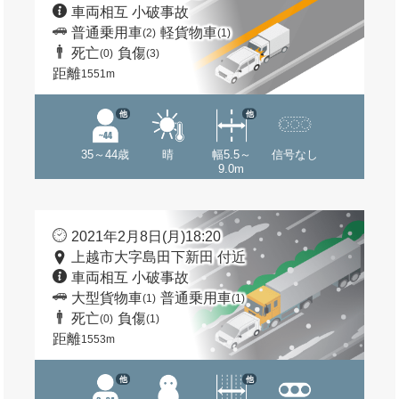
車両相互 小破事故
普通乗用車
軽貨物車
(2)
(1)
死亡
負傷
(0)
(3)
距離
1551m
他
他
35～44歳
晴
幅5.5～
信号なし
9.0m
2021年2月8日(月)18:20
上越市大字島田下新田 付近
車両相互 小破事故
大型貨物車
普通乗用車
(1)
(1)
死亡
負傷
(0)
(1)
距離
1553m
他
他