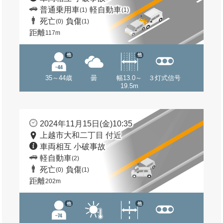
普通乗用車
軽自動車
(1)
(1)
死亡
負傷
(0)
(1)
距離
117m
他
他
35～44歳
曇
幅13.0～
３灯式信号
19.5m
2024年11月15日(金)10:35
上越市大和二丁目 付近
車両相互 小破事故
軽自動車
(2)
死亡
負傷
(0)
(1)
距離
202m
他
他