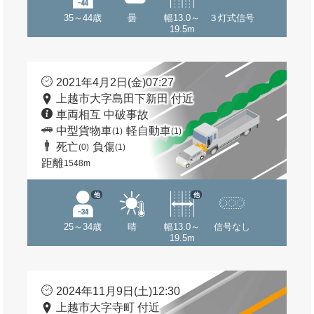
35～44歳
曇
幅13.0～
３灯式信号
19.5m
2021年4月2日(金)07:27
上越市大字島田下新田 付近
車両相互 中破事故
中型貨物車
軽自動車
(1)
(1)
死亡
負傷
(0)
(1)
距離
1548m
他
他
25～34歳
晴
幅13.0～
信号なし
19.5m
2024年11月9日(土)12:30
上越市大字寺町 付近