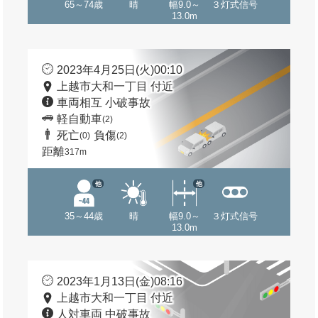
65～74歳
晴
幅9.0～
３灯式信号
13.0m
2023年4月25日(火)00:10
上越市大和一丁目 付近
車両相互 小破事故
軽自動車
(2)
死亡
負傷
(0)
(2)
距離
317m
他
他
35～44歳
晴
幅9.0～
３灯式信号
13.0m
2023年1月13日(金)08:16
上越市大和一丁目 付近
人対車両 中破事故