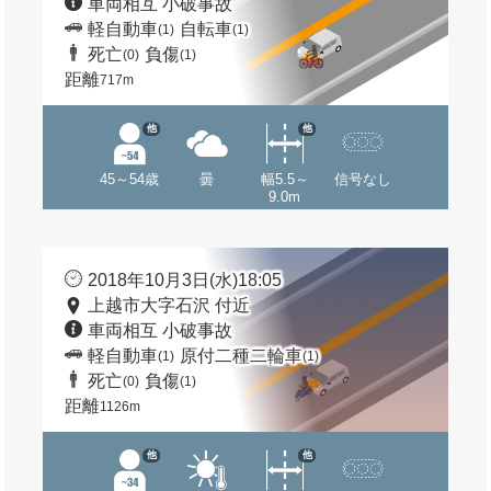
車両相互 小破事故
軽自動車
自転車
(1)
(1)
死亡
負傷
(0)
(1)
距離
717m
他
他
45～54歳
曇
幅5.5～
信号なし
9.0m
2018年10月3日(水)18:05
上越市大字石沢 付近
車両相互 小破事故
軽自動車
原付二種二輪車
(1)
(1)
死亡
負傷
(0)
(1)
距離
1126m
他
他