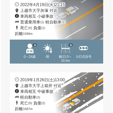
2022年4月19日(火)21:15
上越市大字灰塚 付近
車両相互 小破事故
普通乗用車
軽自動車
(1)
(1)
死亡
負傷
(0)
(1)
距離
1596m
他
他
0～24歳
晴
幅13.0～
３灯式信号
19.5m
2019年1月26日(土)13:00
上越市大字上箱井 付近
車両相互 中破事故
軽自動車
(2)
死亡
負傷
(0)
(2)
距離
1687m