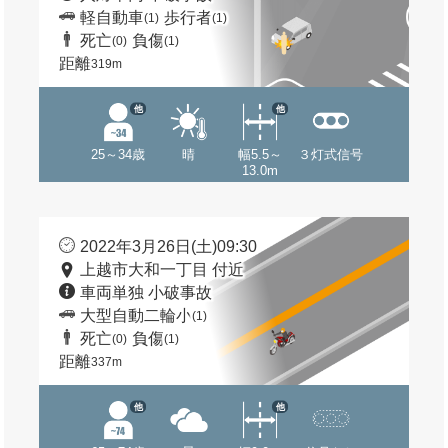
軽自動車
歩行者
(1)
(1)
死亡
負傷
(0)
(1)
距離
319m
他
他
25～34歳
晴
幅5.5～
３灯式信号
13.0m
2022年3月26日(土)09:30
上越市大和一丁目 付近
車両単独 小破事故
大型自動二輪小
(1)
死亡
負傷
(0)
(1)
距離
337m
他
他