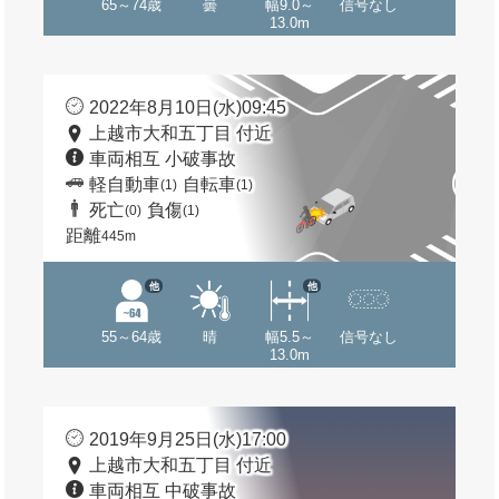
65～74歳
曇
幅9.0～
信号なし
13.0m
2022年8月10日(水)09:45
上越市大和五丁目 付近
車両相互 小破事故
軽自動車
自転車
(1)
(1)
死亡
負傷
(0)
(1)
距離
445m
他
他
55～64歳
晴
幅5.5～
信号なし
13.0m
2019年9月25日(水)17:00
上越市大和五丁目 付近
車両相互 中破事故