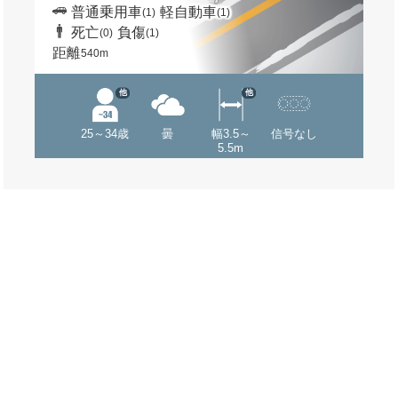
普通乗用車
軽自動車
(1)
(1)
死亡
負傷
(0)
(1)
距離
540m
他
他
25～34歳
曇
幅3.5～
信号なし
5.5m