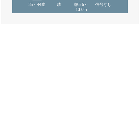
35～44歳
晴
幅5.5～
信号なし
13.0m