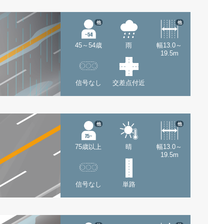
他
他
45～54歳
雨
幅13.0～
19.5m
信号なし
交差点付近
他
他
75歳以上
晴
幅13.0～
19.5m
信号なし
単路