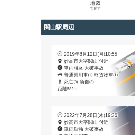
地図
で探す
関山駅周辺
2019年8月12日(月)10:55
妙高市大字関山 付近
車両相互 大破事故
普通乗用車
軽貨物車
(1)
(1)
死亡
負傷
(0)
(3)
距離
582m
2022年7月28日(木)19:26
妙高市大字関山 付近
車両単独 大破事故