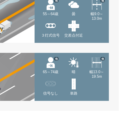
他
他
55～64歳
曇
幅9.0～
13.0m
３灯式信号
交差点付近
他
他
65～74歳
晴
幅13.0～
19.5m
信号なし
単路