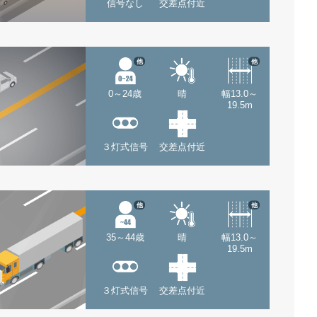
信号なし
交差点付近
他
他
0～24歳
晴
幅13.0～
19.5m
３灯式信号
交差点付近
他
他
35～44歳
晴
幅13.0～
19.5m
３灯式信号
交差点付近