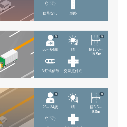
信号なし
単路
他
他
55～64歳
晴
幅13.0～
19.5m
３灯式信号
交差点付近
他
他
25～34歳
晴
幅5.5～
9.0m