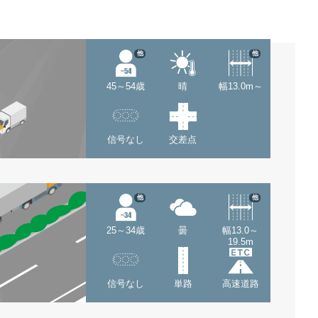
他
他
45～54歳
晴
幅13.0m～
信号なし
交差点
他
他
25～34歳
曇
幅13.0～
19.5m
信号なし
単路
高速道路