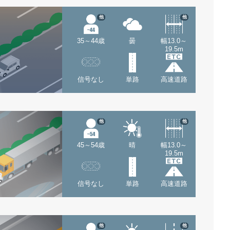
他
他
35～44歳
曇
幅13.0～
19.5m
信号なし
単路
高速道路
他
他
45～54歳
晴
幅13.0～
19.5m
信号なし
単路
高速道路
他
他