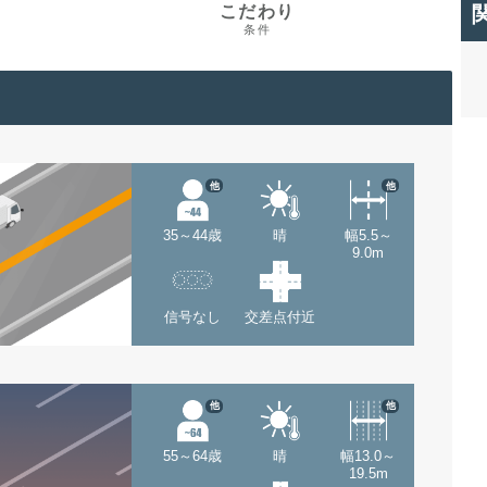
こだわり
条件
他
他
35～44歳
晴
幅5.5～
9.0m
信号なし
交差点付近
他
他
55～64歳
晴
幅13.0～
19.5m