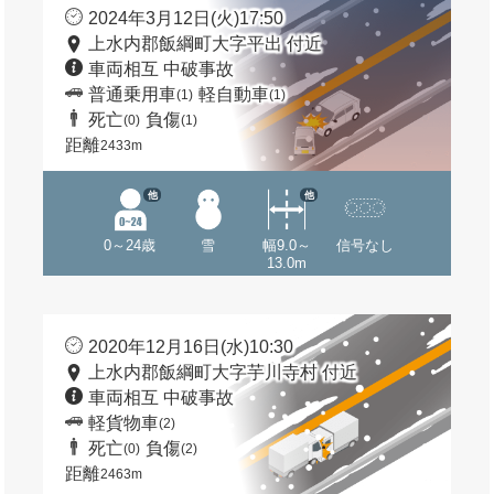
2024年3月12日(火)17:50
上水内郡飯綱町大字平出 付近
車両相互 中破事故
普通乗用車
軽自動車
(1)
(1)
死亡
負傷
(0)
(1)
距離
2433m
他
他
0～24歳
雪
幅9.0～
信号なし
13.0m
2020年12月16日(水)10:30
上水内郡飯綱町大字芋川寺村 付近
車両相互 中破事故
軽貨物車
(2)
死亡
負傷
(0)
(2)
距離
2463m