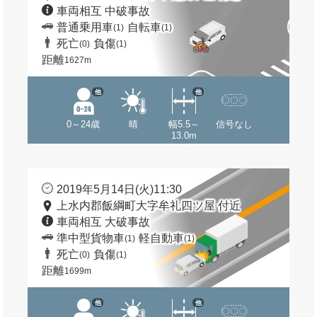
車両相互 中破事故
普通乗用車
自転車
(1)
(1)
死亡
負傷
(0)
(1)
距離
1627m
他
他
0～24歳
晴
幅5.5～
信号なし
13.0m
2019年5月14日(火)11:30
上水内郡飯綱町大字牟礼四ツ屋 付近
車両相互 大破事故
準中型貨物車
軽自動車
(1)
(1)
死亡
負傷
(0)
(1)
距離
1699m
他
他