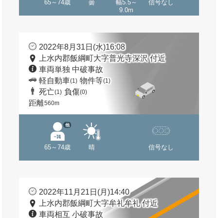
65～74歳
曇
幅5.5～
信号なし
9.0m
2022年8月31日(水)16:08
上水内郡飯綱町大字普光寺深沢 付近
車両単独 中破事故
軽自動車
物件等
(1)
(1)
死亡
負傷
(1)
(0)
距離
560m
他
65～74歳
晴
信号なし
2022年11月21日(月)14:40
上水内郡飯綱町大字牟礼牟礼 付近
車両相互 小破事故