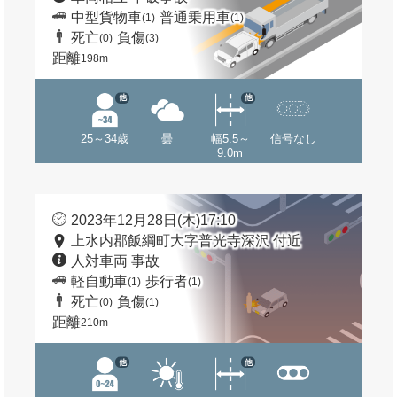
中型貨物車
普通乗用車
(1)
(1)
死亡
負傷
(0)
(3)
距離
198m
他
他
25～34歳
曇
幅5.5～
信号なし
9.0m
2023年12月28日(木)17:10
上水内郡飯綱町大字普光寺深沢 付近
人対車両 事故
軽自動車
歩行者
(1)
(1)
死亡
負傷
(0)
(1)
距離
210m
他
他