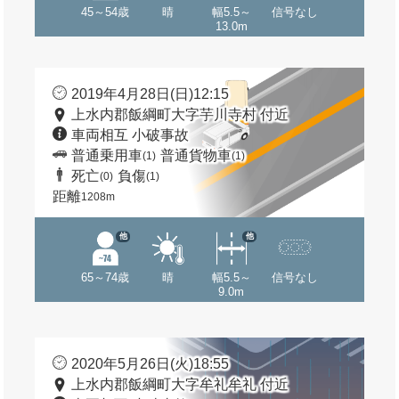
45～54歳
晴
幅5.5～
信号なし
13.0m
2019年4月28日(日)12:15
上水内郡飯綱町大字芋川寺村 付近
車両相互 小破事故
普通乗用車
普通貨物車
(1)
(1)
死亡
負傷
(0)
(1)
距離
1208m
他
他
65～74歳
晴
幅5.5～
信号なし
9.0m
2020年5月26日(火)18:55
上水内郡飯綱町大字牟礼牟礼 付近