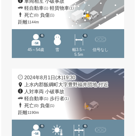
車両相互 小破事故
軽自動車
軽貨物車
(1)
(1)
死亡
負傷
(0)
(1)
距離
1144m
他
他
45～54歳
雪
幅3.5～
信号なし
5.5m
2024年8月1日(木)19:30
上水内郡飯綱町大字豊野福井団地 付近
人対車両 小破事故
軽自動車
歩行者
(1)
(1)
死亡
負傷
(0)
(1)
距離
1190m
他
他