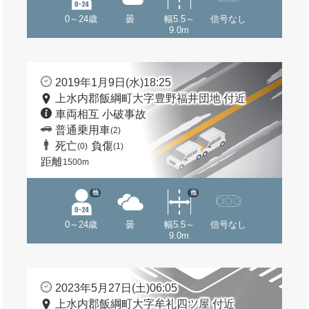
0～24歳
曇
幅5.5～
信号なし
9.0m
2019年1月9日(水)18:25
上水内郡飯綱町大字豊野福井団地 付近
車両相互 小破事故
普通乗用車
(2)
死亡
負傷
(0)
(1)
距離
1500m
他
他
0～24歳
曇
幅5.5～
信号なし
9.0m
2023年5月27日(土)06:05
上水内郡飯綱町大字牟礼四ツ屋 付近