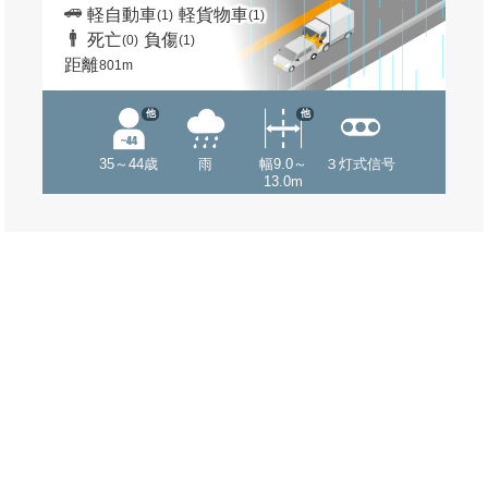
軽自動車
軽貨物車
(1)
(1)
死亡
負傷
(0)
(1)
距離
801m
他
他
35～44歳
雨
幅9.0～
３灯式信号
13.0m