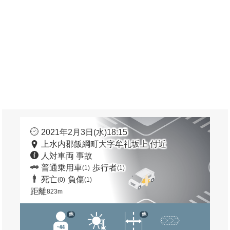
2021年2月3日(水)18:15
上水内郡飯綱町大字牟礼坂上 付近
人対車両 事故
普通乗用車
歩行者
(1)
(1)
死亡
負傷
(0)
(1)
距離
823m
他
他