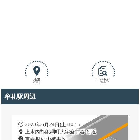
地図
こだわり
で探す
条件
牟礼駅周辺
2023年6月24日(土)10:55
上水内郡飯綱町大字倉井谷 付近
車両相互 中破事故