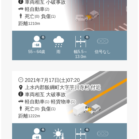
車両相互 小破事故
軽自動車
(2)
死亡
負傷
(0)
(1)
距離
1210m
他
他
55～64歳
雨
幅5.5～
信号なし
13.0m
2021年7月17日(土)07:20
上水内郡飯綱町大字芋川寺村 付近
車両相互 大破事故
軽自動車
軽貨物車
(1)
(1)
死亡
負傷
(0)
(1)
距離
1222m
他
他