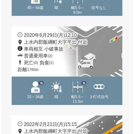
45～54歳
晴
幅5.5～
信号なし
9.0m
2020年6月29日(月)12:10
上水内郡飯綱町大字平出 付近
車両相互 小破事故
普通乗用車
(2)
死亡
負傷
(0)
(1)
距離
1760m
他
他
25～34歳
晴
幅5.5～
３灯式信号
13.0m
2022年2月21日(月)15:15
上水内郡飯綱町大字平出 付近