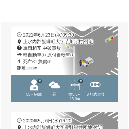
2021年6月23日(水)09:30
上水内郡飯綱町大字芋川寺村 付近
車両相互 中破事故
軽自動車
原付自転車
(1)
(1)
死亡
負傷
(0)
(2)
距離
1232m
他
他
55～64歳
曇
幅5.5～
３灯式信号
13.0m
2020年5月6日(水)16:20
上水内郡飯綱町大字豊野福井団地 付近