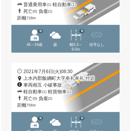
普通乗用車
軽自動車
(1)
(1)
死亡
負傷
(0)
(1)
距離
728m
他
他
45～54歳
曇
幅5.5～
信号なし
9.0m
2021年7月6日(火)08:30
上水内郡飯綱町大字牟礼牟礼 付近
車両相互 小破事故
軽自動車
軽貨物車
(1)
(1)
死亡
負傷
(0)
(2)
距離
756m
他
他