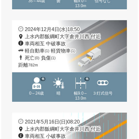
35～44歳
曇
幅9.0～
信号なし
13.0m
2024年12月4日(水)18:50
上水内郡飯綱町大字倉井川西 付近
車両相互 中破事故
軽自動車
軽貨物車
(1)
(1)
死亡
負傷
(0)
(1)
距離
782m
他
他
0～24歳
晴
幅9.0～
３灯式信号
13.0m
2021年5月16日(日)08:20
上水内郡飯綱町大字倉井川西 付近
車両相互 小破事故