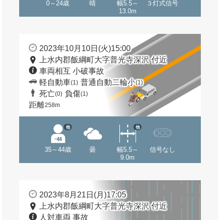
0～24歳
晴
幅5.5～
３灯式信号
13.0m
2023年10月10日(火)15:00
上水内郡飯綱町大字普光寺深沢 付近
車両相互 小破事故
軽自動車
普通自動二輪小
(1)
(1)
死亡
負傷
(0)
(1)
距離
258m
他
他
35～44歳
曇
幅5.5～
信号なし
9.0m
2023年8月21日(月)17:05
上水内郡飯綱町大字普光寺深沢 付近
人対車両 事故