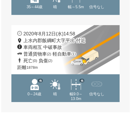
35～44歳
晴
幅～5.5m
信号なし
2020年8月12日(水)14:58
上水内郡飯綱町大字平出 付近
車両相互 中破事故
普通貨物車
軽自動車
(2)
(1)
死亡
負傷
(0)
(2)
距離
1878m
他
他
0～24歳
晴
幅9.0～
信号なし
13.0m