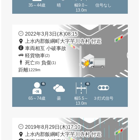
35～44歳
晴
幅9.0～
信号なし
13.0m
2022年3月3日(木)08:15
上水内郡飯綱町大字芋川寺村 付近
車両相互 小破事故
軽貨物車
(2)
死亡
負傷
(0)
(1)
距離
1229m
他
他
65～74歳
曇
幅5.5～
３灯式信号
13.0m
2019年8月29日(木)17:10
上水内郡飯綱町大字芋川寺村 付近