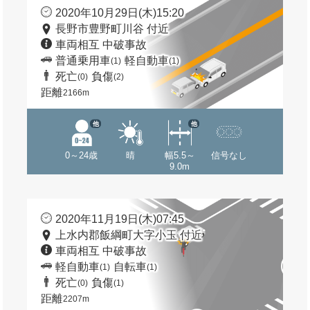
2020年10月29日(木)15:20
長野市豊野町川谷 付近
車両相互 中破事故
普通乗用車
軽自動車
(1)
(1)
死亡
負傷
(0)
(2)
距離
2166m
他
他
0～24歳
晴
幅5.5～
信号なし
9.0m
2020年11月19日(木)07:45
上水内郡飯綱町大字小玉 付近
車両相互 中破事故
軽自動車
自転車
(1)
(1)
死亡
負傷
(0)
(1)
距離
2207m