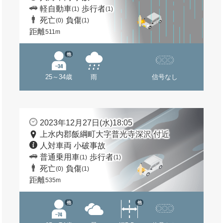
軽自動車
歩行者
(1)
(1)
死亡
負傷
(0)
(1)
距離
511m
他
25～34歳
雨
信号なし
2023年12月27日(水)18:05
上水内郡飯綱町大字普光寺深沢 付近
人対車両 小破事故
普通乗用車
歩行者
(1)
(1)
死亡
負傷
(0)
(1)
距離
535m
他
他