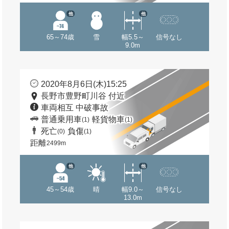
他
他
65～74歳
雪
幅5.5～
信号なし
9.0m
2020年8月6日(木)15:25
長野市豊野町川谷 付近
車両相互 中破事故
普通乗用車
軽貨物車
(1)
(1)
死亡
負傷
(0)
(1)
距離
2499m
他
他
45～54歳
晴
幅9.0～
信号なし
13.0m