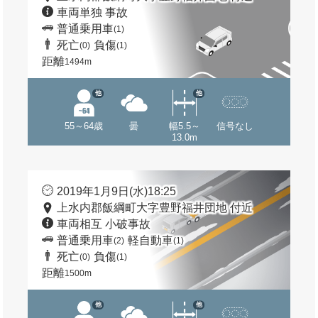
車両単独 事故
普通乗用車
(1)
死亡
負傷
(0)
(1)
距離
1494m
他
他
55～64歳
曇
幅5.5～
信号なし
13.0m
2019年1月9日(水)18:25
上水内郡飯綱町大字豊野福井団地 付近
車両相互 小破事故
普通乗用車
軽自動車
(2)
(1)
死亡
負傷
(0)
(1)
距離
1500m
他
他