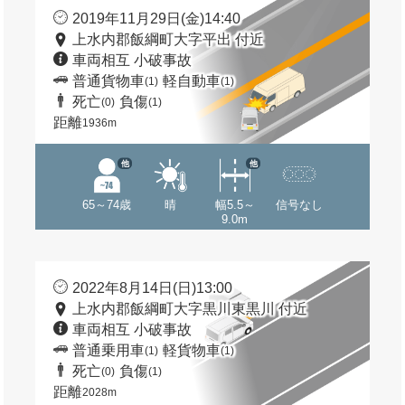
2019年11月29日(金)14:40
上水内郡飯綱町大字平出 付近
車両相互 小破事故
普通貨物車
軽自動車
(1)
(1)
死亡
負傷
(0)
(1)
距離
1936m
他
他
65～74歳
晴
幅5.5～
信号なし
9.0m
2022年8月14日(日)13:00
上水内郡飯綱町大字黒川東黒川 付近
車両相互 小破事故
普通乗用車
軽貨物車
(1)
(1)
死亡
負傷
(0)
(1)
距離
2028m