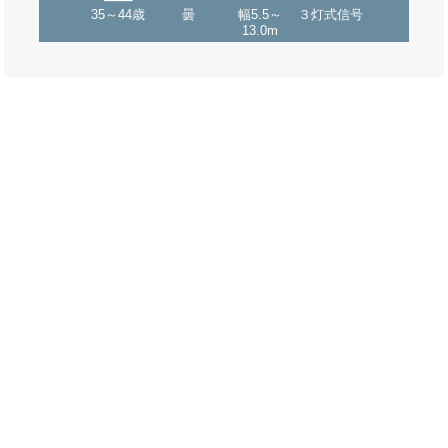
35～44歳
曇
幅5.5～
３灯式信号
13.0m