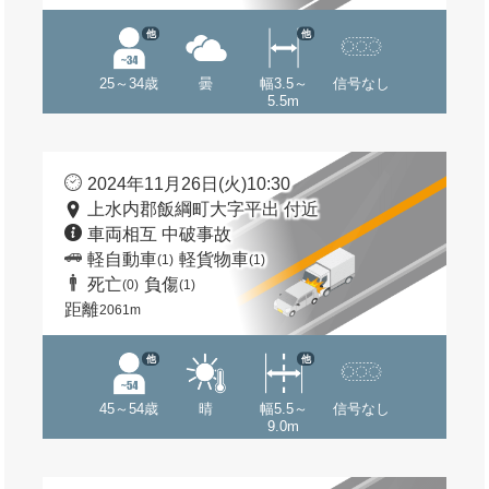
他
他
25～34歳
曇
幅3.5～
信号なし
5.5m
2024年11月26日(火)10:30
上水内郡飯綱町大字平出 付近
車両相互 中破事故
軽自動車
軽貨物車
(1)
(1)
死亡
負傷
(0)
(1)
距離
2061m
他
他
45～54歳
晴
幅5.5～
信号なし
9.0m