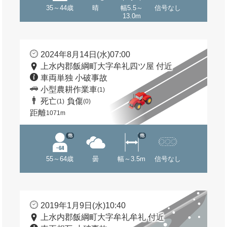
35～44歳
晴
幅5.5～
信号なし
13.0m
2024年8月14日(水)07:00
上水内郡飯綱町大字牟礼四ツ屋 付近
車両単独 小破事故
小型農耕作業車
(1)
死亡
負傷
(1)
(0)
距離
1071m
他
他
55～64歳
曇
幅～3.5m
信号なし
2019年1月9日(水)10:40
上水内郡飯綱町大字牟礼牟礼 付近