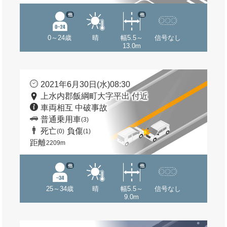
他
他
0～24歳
晴
幅5.5～
信号なし
13.0m
2021年6月30日(水)08:30
上水内郡飯綱町大字平出 付近
車両相互 中破事故
普通乗用車
(3)
死亡
負傷
(0)
(1)
距離
2209m
他
他
25～34歳
晴
幅5.5～
信号なし
9.0m