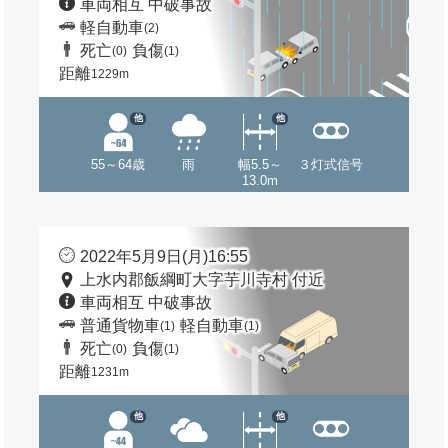
車両相互 中破事故
軽自動車
(2)
死亡
負傷
(0)
(1)
距離
1229m
他
他
55～64歳
雨
幅5.5～
３灯式信号
13.0m
2022年5月9日(月)16:55
上水内郡飯綱町大字芋川寺村 付近
車両相互 中破事故
普通貨物車
軽自動車
(1)
(1)
死亡
負傷
(0)
(1)
距離
1231m
他
他