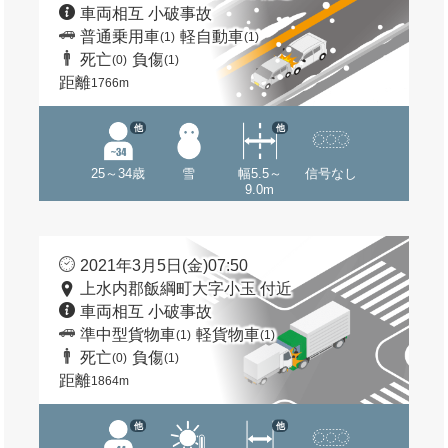
車両相互 小破事故
普通乗用車
軽自動車
(1)
(1)
死亡
負傷
(0)
(1)
距離
1766m
他
他
25～34歳
雪
幅5.5～
信号なし
9.0m
2021年3月5日(金)07:50
上水内郡飯綱町大字小玉 付近
車両相互 小破事故
準中型貨物車
軽貨物車
(1)
(1)
死亡
負傷
(0)
(1)
距離
1864m
他
他