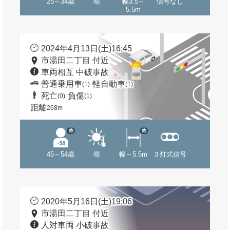
25～34歳
晴
幅3.5～
信号なし
5.5m
2024年4月13日(土)16:45
市湯田二丁目 付近
車両相互 中破事故
普通乗用車
軽自動車
(1)
(1)
死亡
負傷
(0)
(1)
距離
268m
他
他
45～54歳
晴
幅～5.5m
３灯式信号
2020年5月16日(土)19:06
市湯田二丁目 付近
人対車両 小破事故