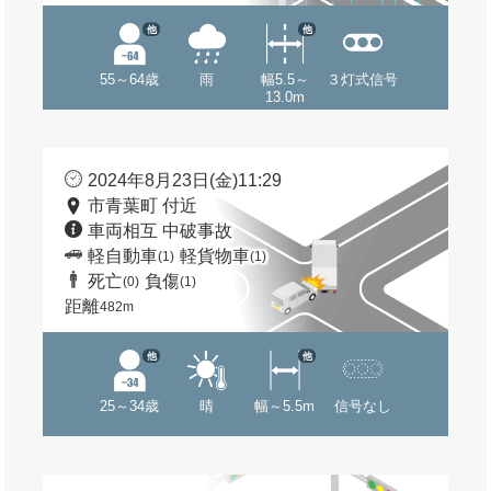
他
他
55～64歳
雨
幅5.5～
３灯式信号
13.0m
2024年8月23日(金)11:29
市青葉町 付近
車両相互 中破事故
軽自動車
軽貨物車
(1)
(1)
死亡
負傷
(0)
(1)
距離
482m
他
他
25～34歳
晴
幅～5.5m
信号なし