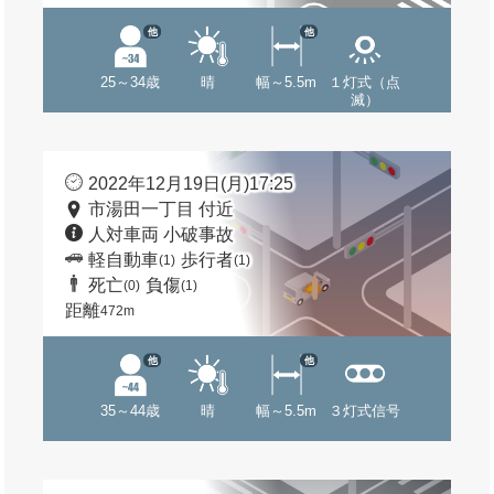
他
他
25～34歳
晴
幅～5.5m
１灯式（点
滅）
2022年12月19日(月)17:25
市湯田一丁目 付近
人対車両 小破事故
軽自動車
歩行者
(1)
(1)
死亡
負傷
(0)
(1)
距離
472m
他
他
35～44歳
晴
幅～5.5m
３灯式信号