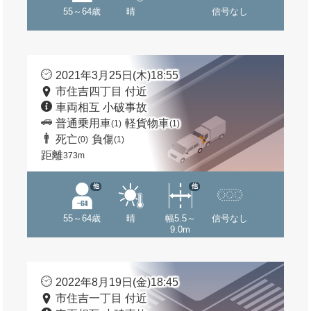
55～64歳
晴
信号なし
2021年3月25日(木)18:55
市住吉四丁目 付近
車両相互 小破事故
普通乗用車
軽貨物車
(1)
(1)
死亡
負傷
(0)
(1)
距離
373m
他
他
55～64歳
晴
幅5.5～
信号なし
9.0m
2022年8月19日(金)18:45
市住吉一丁目 付近