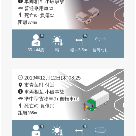
車両相互 小破事故
普通乗用車
(2)
死亡
負傷
(0)
(1)
距離
374m
他
他
35～44歳
晴
幅～5.5m
信号なし
2019年12月12日(木)08:25
市青葉町 付近
車両相互 小破事故
準中型貨物車
自転車
(1)
(1)
死亡
負傷
(0)
(1)
距離
385m
他
他