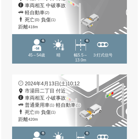
車両相互 中破事故
軽自動車
(2)
死亡
負傷
(0)
(1)
距離
418m
他
他
45～54歳
晴
幅5.5～
３灯式信号
13.0m
2024年4月13日(土)10:12
市湯田二丁目 付近
車両相互 小破事故
普通乗用車
軽自動車
(1)
(1)
死亡
負傷
(0)
(1)
距離
420m
他
他