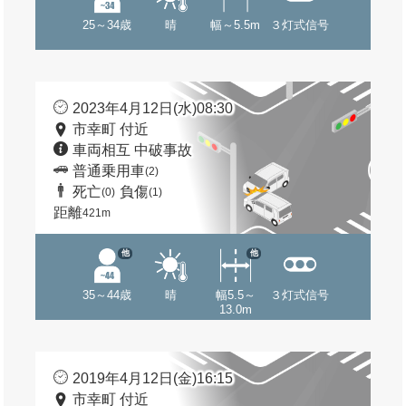
25～34歳
晴
幅～5.5m
３灯式信号
2023年4月12日(水)08:30
市幸町 付近
車両相互 中破事故
普通乗用車
(2)
死亡
負傷
(0)
(1)
距離
421m
他
他
35～44歳
晴
幅5.5～
３灯式信号
13.0m
2019年4月12日(金)16:15
市幸町 付近