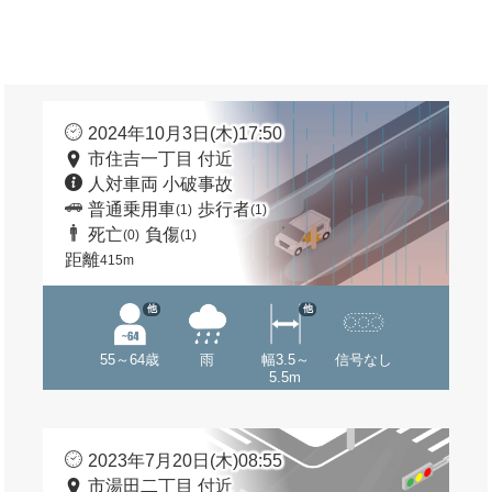
2024年10月3日(木)17:50
市住吉一丁目 付近
人対車両 小破事故
普通乗用車
歩行者
(1)
(1)
死亡
負傷
(0)
(1)
距離
415m
他
他
55～64歳
雨
幅3.5～
信号なし
5.5m
2023年7月20日(木)08:55
市湯田二丁目 付近