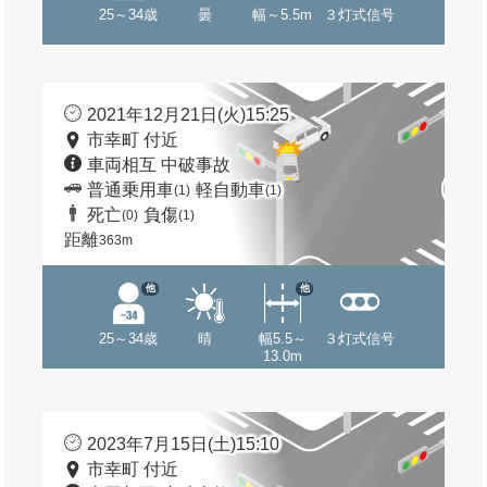
25～34歳
曇
幅～5.5m
３灯式信号
2021年12月21日(火)15:25
市幸町 付近
車両相互 中破事故
普通乗用車
軽自動車
(1)
(1)
死亡
負傷
(0)
(1)
距離
363m
他
他
25～34歳
晴
幅5.5～
３灯式信号
13.0m
2023年7月15日(土)15:10
市幸町 付近