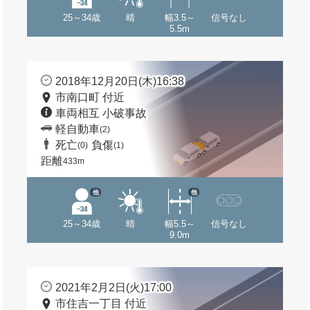
25～34歳
晴
幅3.5～
信号なし
5.5m
2018年12月20日(木)16:38
市南口町 付近
車両相互 小破事故
軽自動車
(2)
死亡
負傷
(0)
(1)
距離
433m
他
他
25～34歳
晴
幅5.5～
信号なし
9.0m
2021年2月2日(火)17:00
市住吉一丁目 付近