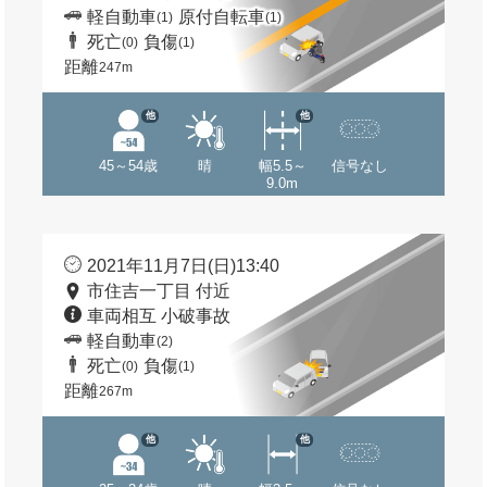
軽自動車
原付自転車
(1)
(1)
死亡
負傷
(0)
(1)
距離
247m
他
他
45～54歳
晴
幅5.5～
信号なし
9.0m
2021年11月7日(日)13:40
市住吉一丁目 付近
車両相互 小破事故
軽自動車
(2)
死亡
負傷
(0)
(1)
距離
267m
他
他