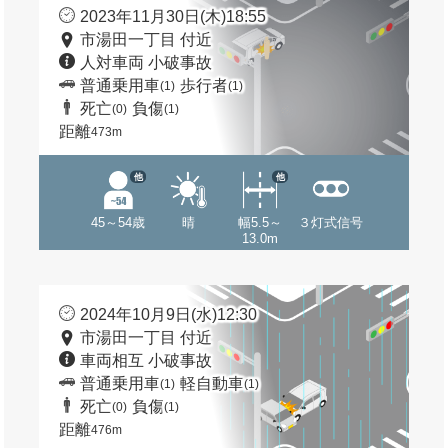
2023年11月30日(木)18:55
市湯田一丁目 付近
人対車両 小破事故
普通乗用車
歩行者
(1)
(1)
死亡
負傷
(0)
(1)
距離
473m
他
他
45～54歳
晴
幅5.5～
３灯式信号
13.0m
2024年10月9日(水)12:30
市湯田一丁目 付近
車両相互 小破事故
普通乗用車
軽自動車
(1)
(1)
死亡
負傷
(0)
(1)
距離
476m