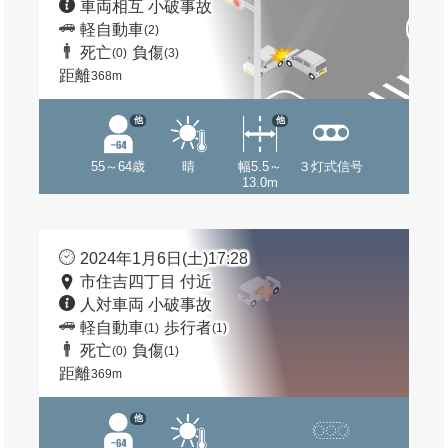
車両相互 小破事故
軽自動車
(2)
死亡
負傷
(0)
(3)
距離
368m
他
他
55～64歳
晴
幅5.5～
３灯式信号
13.0m
2024年1月6日(土)17:28
市住吉四丁目 付近
人対車両 小破事故
軽自動車
歩行者
(1)
(1)
死亡
負傷
(0)
(1)
距離
369m
他