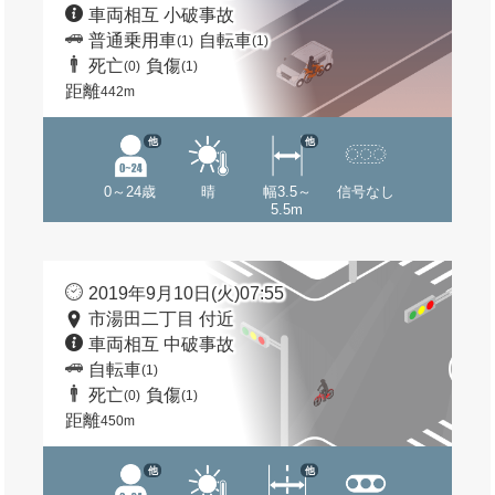
車両相互 小破事故
普通乗用車
自転車
(1)
(1)
死亡
負傷
(0)
(1)
距離
442m
他
他
0～24歳
晴
幅3.5～
信号なし
5.5m
2019年9月10日(火)07:55
市湯田二丁目 付近
車両相互 中破事故
自転車
(1)
死亡
負傷
(0)
(1)
距離
450m
他
他