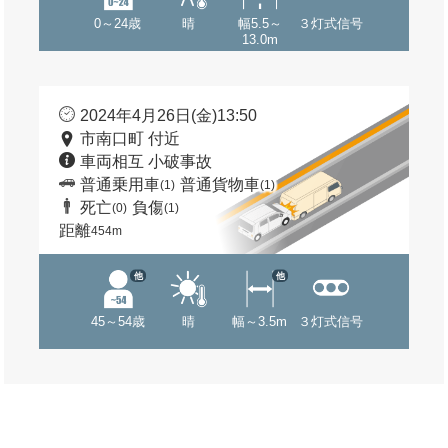
0～24歳
晴
幅5.5～
３灯式信号
13.0m
2024年4月26日(金)13:50
市南口町 付近
車両相互 小破事故
普通乗用車
普通貨物車
(1)
(1)
死亡
負傷
(0)
(1)
距離
454m
他
他
45～54歳
晴
幅～3.5m
３灯式信号