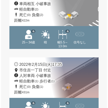
車両相互 小破事故
軽自動車
(2)
死亡
負傷
(0)
(2)
距離
422m
他
他
25～34歳
晴
幅5.5～
信号なし
13.0m
2022年2月15日(火)17:35
市住吉一丁目 付近
人対車両 小破事故
軽自動車
歩行者
(1)
(1)
死亡
負傷
(0)
(1)
距離
431m
他
他