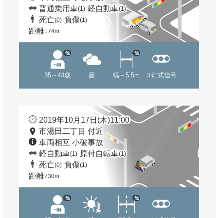
普通乗用車
軽自動車
(1)
(1)
死亡
負傷
(0)
(1)
距離
174m
他
他
35～44歳
曇
幅～5.5m
３灯式信号
2019年10月17日(木)11:00
市湯田二丁目 付近
車両相互 小破事故
軽自動車
原付自転車
(1)
(1)
死亡
負傷
(0)
(1)
距離
230m
他
他