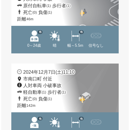
原付自転車
歩行者
(1)
(1)
死亡
負傷
(0)
(1)
距離
46m
他
他
0～24歳
晴
幅～5.5m
信号なし
2024年12月7日(土)11:10
市南口町 付近
人対車両 小破事故
軽自動車
歩行者
(1)
(1)
死亡
負傷
(0)
(1)
距離
142m
他
他