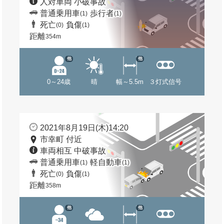
人対車両 小破事故
普通乗用車
歩行者
(1)
(1)
死亡
負傷
(0)
(1)
距離
354m
他
他
0～24歳
晴
幅～5.5m
３灯式信号
2021年8月19日(木)14:20
市幸町 付近
車両相互 中破事故
普通乗用車
軽自動車
(1)
(1)
死亡
負傷
(0)
(1)
距離
358m
他
他