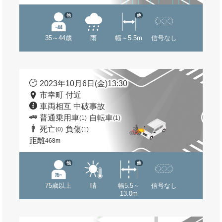
他
他
35～44歳
雨
幅～5.5m
信号なし
2023年10月6日(金)13:30
市幸町 付近
車両相互 中破事故
普通乗用車
自転車
(1)
(1)
死亡
負傷
(0)
(1)
距離
468m
他
他
75歳以上
晴
幅5.5～
信号なし
13.0m