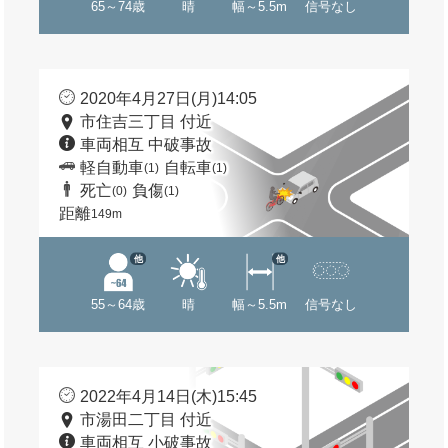
65～74歳
晴
幅～5.5m
信号なし
2020年4月27日(月)14:05
市住吉三丁目 付近
車両相互 中破事故
軽自動車
自転車
(1)
(1)
死亡
負傷
(0)
(1)
距離
149m
他
他
55～64歳
晴
幅～5.5m
信号なし
2022年4月14日(木)15:45
市湯田二丁目 付近
車両相互 小破事故