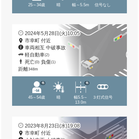
25～34歳
晴
幅～5.5m
信号なし
2024年5月28日(火)10:05
市幸町 付近
車両相互 中破事故
軽自動車
(2)
死亡
負傷
(0)
(1)
距離
348m
他
他
45～54歳
晴
幅5.5～
３灯式信号
13.0m
2023年8月23日(水)19:08
市幸町 付近