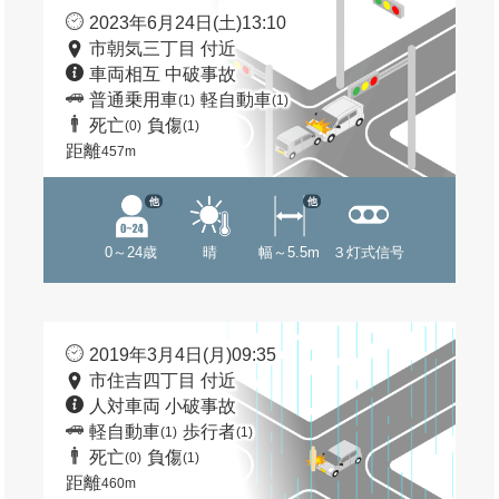
2023年6月24日(土)13:10
市朝気三丁目 付近
車両相互 中破事故
普通乗用車
軽自動車
(1)
(1)
死亡
負傷
(0)
(1)
距離
457m
他
他
0～24歳
晴
幅～5.5m
３灯式信号
2019年3月4日(月)09:35
市住吉四丁目 付近
人対車両 小破事故
軽自動車
歩行者
(1)
(1)
死亡
負傷
(0)
(1)
距離
460m