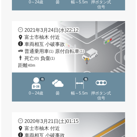
0～24歳
曇
幅～5.5m
押ボタン式
信号
2021年3月24日(水)22:12
富士市柚木 付近
車両相互 小破事故
普通乗用車
原付自転車
(1)
(1)
死亡
負傷
(0)
(1)
距離
40m
他
他
0～24歳
曇
幅～5.5m
押ボタン式
信号
2020年3月21日(土)01:15
富士市柚木 付近
車両相互 小破事故