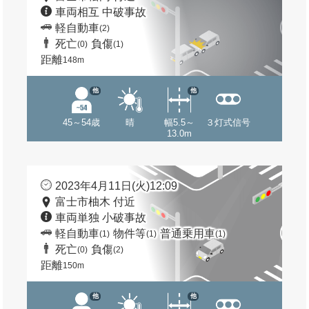
車両相互 中破事故
軽自動車
(2)
死亡
負傷
(0)
(1)
距離
148m
他
他
45～54歳
晴
幅5.5～
３灯式信号
13.0m
2023年4月11日(火)12:09
富士市柚木 付近
車両単独 小破事故
軽自動車
物件等
普通乗用車
(1)
(1)
(1)
死亡
負傷
(0)
(2)
距離
150m
他
他