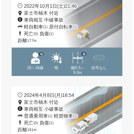
2022年10月1日(土)21:46
富士市柚木 付近
車両相互 中破事故
軽自動車
原付自転車
(1)
(1)
死亡
負傷
(0)
(1)
距離
177m
他
他
25～34歳
晴
幅5.5～
信号なし
9.0m
2024年4月8日(月)16:54
富士市柚木 付近
車両相互 小破事故
普通乗用車
軽貨物車
(1)
(1)
死亡
負傷
(0)
(1)
距離
181m