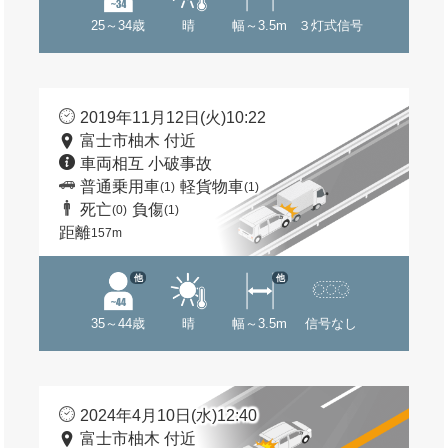
25～34歳
晴
幅～3.5m
３灯式信号
2019年11月12日(火)10:22
富士市柚木 付近
車両相互 小破事故
普通乗用車
軽貨物車
(1)
(1)
死亡
負傷
(0)
(1)
距離
157m
他
他
35～44歳
晴
幅～3.5m
信号なし
2024年4月10日(水)12:40
富士市柚木 付近