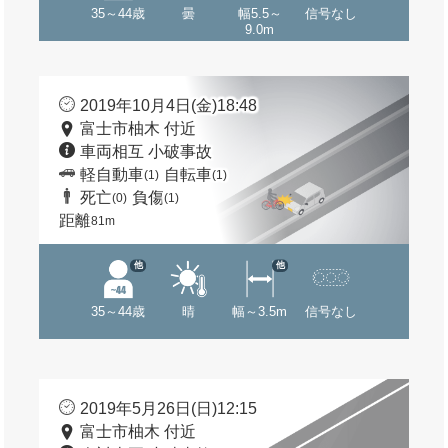
35～44歳
曇
幅5.5～
信号なし
9.0m
2019年10月4日(金)18:48
富士市柚木 付近
車両相互 小破事故
軽自動車
自転車
(1)
(1)
死亡
負傷
(0)
(1)
距離
81m
他
他
35～44歳
晴
幅～3.5m
信号なし
2019年5月26日(日)12:15
富士市柚木 付近