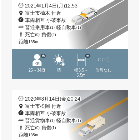
2021年1月4日(月)12:53
富士市柚木 付近
車両相互 小破事故
普通乗用車
軽自動車
(1)
(1)
死亡
負傷
(0)
(2)
距離
185m
他
他
25～34歳
晴
幅3.5～
信号なし
5.5m
2020年8月14日(金)20:24
富士市松岡 付近
車両相互 小破事故
普通貨物車
軽自動車
(1)
(1)
死亡
負傷
(0)
(1)
距離
185m