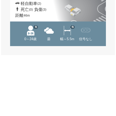
軽自動車
(2)
死亡
負傷
(0)
(3)
距離
46m
他
他
0～24歳
曇
幅～5.5m
信号なし