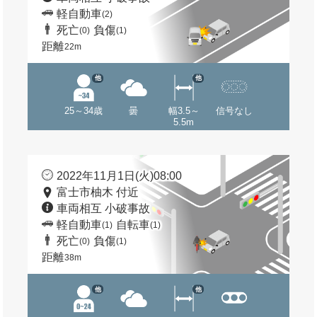
軽自動車
(2)
死亡
負傷
(0)
(1)
距離
22m
他
他
25～34歳
曇
幅3.5～
信号なし
5.5m
2022年11月1日(火)08:00
富士市柚木 付近
車両相互 小破事故
軽自動車
自転車
(1)
(1)
死亡
負傷
(0)
(1)
距離
38m
他
他