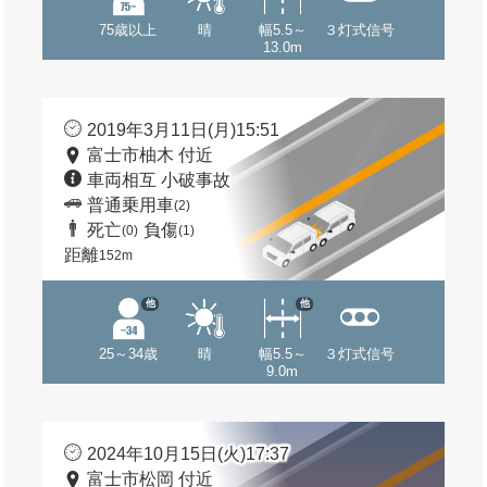
75歳以上
晴
幅5.5～
３灯式信号
13.0m
2019年3月11日(月)15:51
富士市柚木 付近
車両相互 小破事故
普通乗用車
(2)
死亡
負傷
(0)
(1)
距離
152m
他
他
25～34歳
晴
幅5.5～
３灯式信号
9.0m
2024年10月15日(火)17:37
富士市松岡 付近