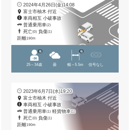
2024年4月26日(金)14:08
富士市柚木 付近
車両相互 小破事故
普通乗用車
(2)
死亡
負傷
(0)
(1)
距離
190m
他
他
25～34歳
曇
幅～5.5m
信号なし
2023年6月7日(水)19:20
富士市柚木 付近
車両相互 小破事故
普通乗用車
軽貨物車
(1)
(1)
死亡
負傷
(0)
(1)
距離
190m