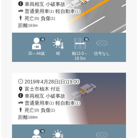
車両相互 小破事故
普通乗用車
軽自動車
(1)
(1)
死亡
負傷
(0)
(1)
距離
163m
他
他
35～44歳
晴
幅13.0～
信号なし
19.5m
2019年4月28日(日)19:00
富士市柚木 付近
車両相互 小破事故
普通乗用車
軽自動車
(1)
(1)
死亡
負傷
(0)
(1)
距離
168m
他