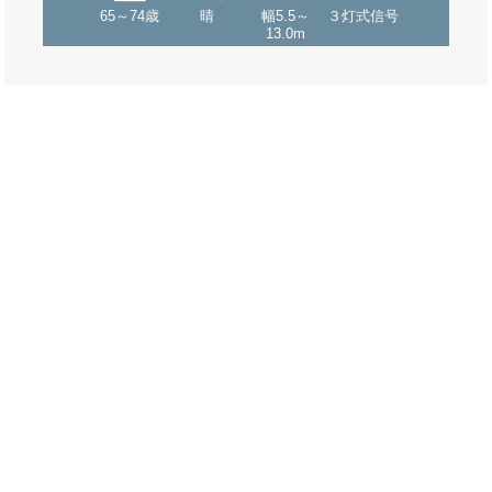
65～74歳
晴
幅5.5～
３灯式信号
13.0m