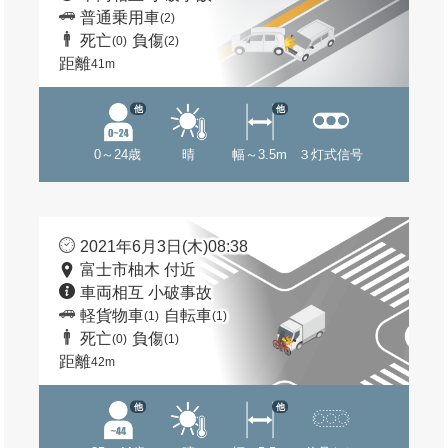
普通乗用車
(2)
死亡
負傷
(0)
(2)
距離
41m
他
他
0～24歳
晴
幅～3.5m
３灯式信号
2021年6月3日(木)08:38
富士市柚木 付近
車両相互 小破事故
軽貨物車
自転車
(1)
(1)
死亡
負傷
(0)
(1)
距離
42m
他
他