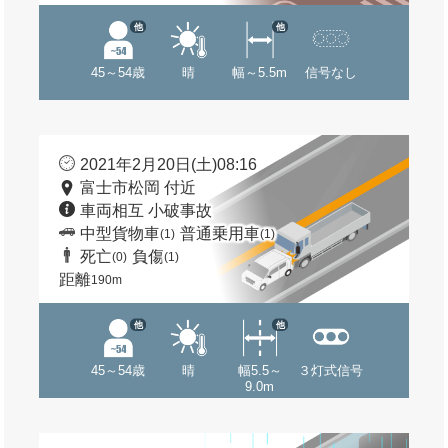
他
他
45～54歳
晴
幅～5.5m
信号なし
2021年2月20日(土)08:16
富士市松岡 付近
車両相互 小破事故
中型貨物車
普通乗用車
(1)
(1)
死亡
負傷
(0)
(1)
距離
190m
他
他
45～54歳
晴
幅5.5～
３灯式信号
9.0m