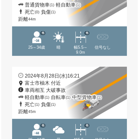
普通貨物車
軽自動車
(1)
(1)
死亡
負傷
(0)
(1)
距離
44m
他
他
25～34歳
晴
幅5.5～
信号なし
9.0m
2024年8月28日(水)16:21
富士市柚木 付近
車両相互 大破事故
軽自動車
自転車
中型貨物車
(1)
(1)
(1)
死亡
負傷
(1)
(1)
距離
45m
他
他