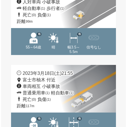
人対車両 小破事故
軽自動車
歩行者
(1)
(1)
死亡
負傷
(0)
(1)
距離
99m
他
他
55～64歳
晴
幅3.5～
信号なし
5.5m
2023年3月18日(土)21:55
富士市柚木 付近
車両相互 小破事故
普通乗用車
軽自動車
(1)
(1)
死亡
負傷
(0)
(1)
距離
117m
他
他