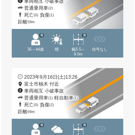
車両相互 小破事故
普通乗用車
(2)
死亡
負傷
(0)
(1)
距離
59m
他
他
35～44歳
晴
幅5.5～
信号なし
9.0m
2023年9月16日(土)13:26
富士市柚木 付近
車両相互 小破事故
普通乗用車
軽自動車
(1)
(1)
死亡
負傷
(0)
(2)
距離
69m
他
他