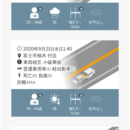
他
他
25～34歳
雨
幅5.5～
信号なし
9.0m
2020年9月2日(水)11:40
富士市柚木 付近
車両相互 小破事故
普通乗用車
軽自動車
(1)
(1)
死亡
負傷
(0)
(2)
距離
181m
他
他
35～44歳
晴
幅5.5～
信号なし
9.0m