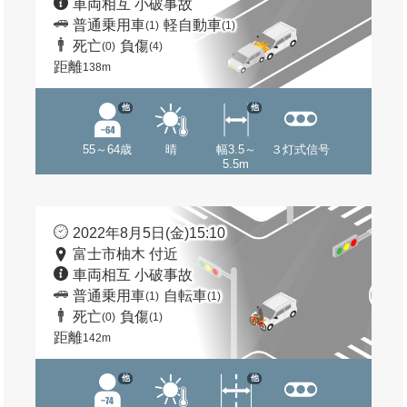
車両相互 小破事故
普通乗用車
軽自動車
(1)
(1)
死亡
負傷
(0)
(4)
距離
138m
他
他
55～64歳
晴
幅3.5～
３灯式信号
5.5m
2022年8月5日(金)15:10
富士市柚木 付近
車両相互 小破事故
普通乗用車
自転車
(1)
(1)
死亡
負傷
(0)
(1)
距離
142m
他
他