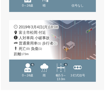
0～24歳
晴
信号なし
2019年3月4日(月)18:08
富士市松岡 付近
人対車両 小破事故
普通乗用車
歩行者
(1)
(1)
死亡
負傷
(0)
(1)
距離
173m
他
他
0～24歳
雨
幅5.5～
３灯式信号
13.0m