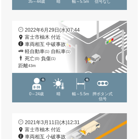
35～44歳
晴
幅～5.5m
信号なし
2022年6月29日(水)07:44
富士市柚木 付近
車両相互 中破事故
軽自動車
自転車
(1)
(1)
死亡
負傷
(0)
(1)
距離
43m
他
他
0～24歳
晴
幅～5.5m
押ボタン式
信号
2021年3月11日(木)12:31
富士市柚木 付近
車両相互 小破事故