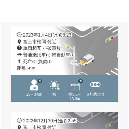
2023年1月4日(水)08:23
富士市松岡 付近
車両相互 小破事故
普通乗用車
軽自動車
(1)
(1)
死亡
負傷
(0)
(1)
距離
145m
他
他
25～34歳
晴
幅5.5～
３灯式信号
13.0m
2022年12月30日(金)22:55
富士市松岡 付近