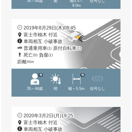
35～44歳
曇
幅5.5～
信号なし
9.0m
2019年8月29日(木)08:45
富士市柚木 付近
車両相互 小破事故
普通乗用車
原付自転車
(1)
(1)
死亡
負傷
(0)
(1)
距離
45m
他
他
35～44歳
晴
幅～5.5m
信号なし
2020年3月2日(月)19:25
富士市柚木 付近
車両相互 小破事故