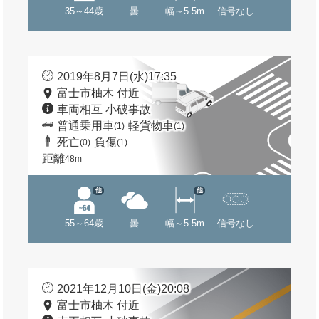
35～44歳
曇
幅～5.5m
信号なし
2019年8月7日(水)17:35
富士市柚木 付近
車両相互 小破事故
普通乗用車
軽貨物車
(1)
(1)
死亡
負傷
(0)
(1)
距離
48m
他
他
55～64歳
曇
幅～5.5m
信号なし
2021年12月10日(金)20:08
富士市柚木 付近