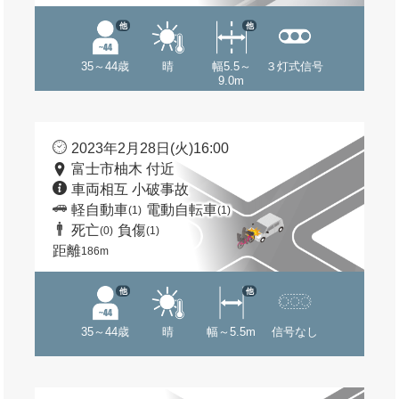
他
他
35～44歳
晴
幅5.5～
３灯式信号
9.0m
2023年2月28日(火)16:00
富士市柚木 付近
車両相互 小破事故
軽自動車
電動自転車
(1)
(1)
死亡
負傷
(0)
(1)
距離
186m
他
他
35～44歳
晴
幅～5.5m
信号なし