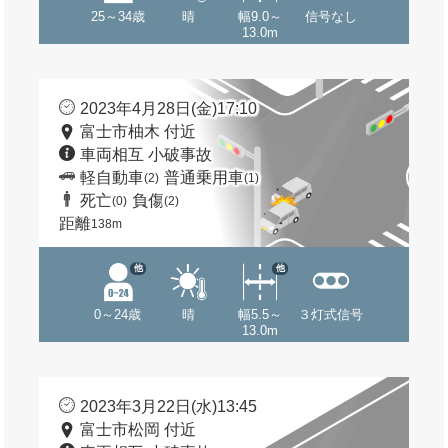
25～34歳
晴
幅9.0～
信号なし
13.0m
2023年4月28日(金)17:10
富士市柚木 付近
車両相互 小破事故
軽自動車
普通乗用車
(2)
(1)
死亡
負傷
(0)
(2)
距離
138m
他
他
0～24歳
晴
幅5.5～
３灯式信号
13.0m
2023年3月22日(水)13:45
富士市松岡 付近