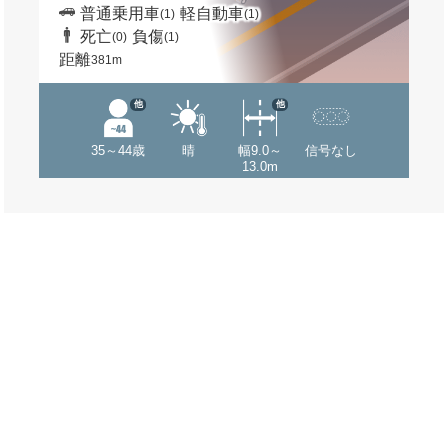
普通乗用車
軽自動車
(1)
(1)
死亡
負傷
(0)
(1)
距離
381m
他
他
35～44歳
晴
幅9.0～
信号なし
13.0m