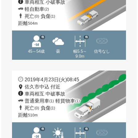
車両相互 小破事故
軽自動車
(2)
死亡
負傷
(0)
(1)
距離
504m
他
他
45～54歳
曇
幅5.5～
信号なし
9.0m
2019年4月23日(火)08:45
佐久市中込 付近
車両相互 中破事故
普通乗用車
軽貨物車
(1)
(1)
死亡
負傷
(0)
(1)
距離
510m
他
他