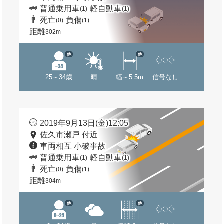
普通乗用車
軽自動車
(1)
(1)
死亡
負傷
(0)
(1)
距離
302m
他
他
25～34歳
晴
幅～5.5m
信号なし
2019年9月13日(金)12:05
佐久市瀬戸 付近
車両相互 小破事故
普通乗用車
軽自動車
(1)
(1)
死亡
負傷
(0)
(1)
距離
304m
他
他