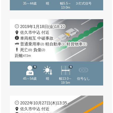
35～44歳
晴
幅5.5～
３灯式信号
13.0m
2019年1月18日(金)18:10
佐久市中込 付近
車両相互 中破事故
普通乗用車
軽自動車
軽貨物車
(2)
(1)
(1)
死亡
負傷
(0)
(2)
距離
472m
他
他
45～54歳
晴
幅13.0～
信号なし
19.5m
2022年10月27日(木)13:35
佐久市中込 付近