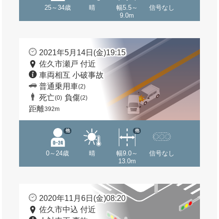
25～34歳
晴
幅5.5～
信号なし
9.0m
2021年5月14日(金)19:15
佐久市瀬戸 付近
車両相互 小破事故
普通乗用車
(2)
死亡
負傷
(0)
(2)
距離
392m
他
他
0～24歳
晴
幅9.0～
信号なし
13.0m
2020年11月6日(金)08:20
佐久市中込 付近