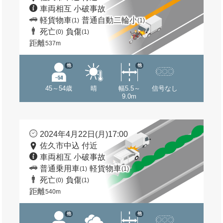
車両相互 小破事故
軽貨物車
普通自動二輪小
(1)
(1)
死亡
負傷
(0)
(1)
距離
537m
他
他
45～54歳
晴
幅5.5～
信号なし
9.0m
2024年4月22日(月)17:00
佐久市中込 付近
車両相互 小破事故
普通乗用車
軽貨物車
(1)
(1)
死亡
負傷
(0)
(1)
距離
540m
他
他