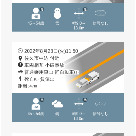
他
他
45～54歳
雪
幅9.0～
信号なし
13.0m
2022年8月23日(火)11:50
佐久市中込 付近
車両相互 小破事故
普通乗用車
軽自動車
(1)
(1)
死亡
負傷
(0)
(1)
距離
647m
他
他
45～54歳
曇
幅9.0～
信号なし
13.0m