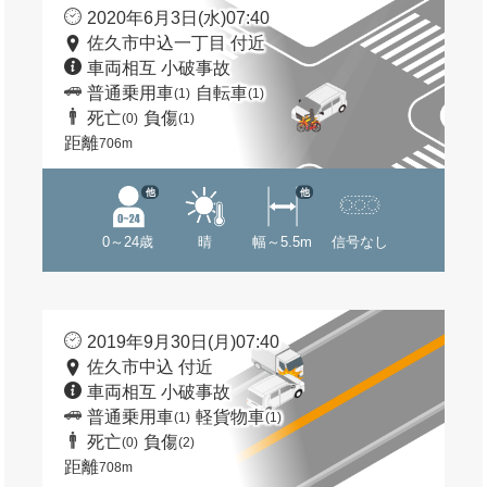
2020年6月3日(水)07:40
佐久市中込一丁目 付近
車両相互 小破事故
普通乗用車
自転車
(1)
(1)
死亡
負傷
(0)
(1)
距離
706m
他
他
0～24歳
晴
幅～5.5m
信号なし
2019年9月30日(月)07:40
佐久市中込 付近
車両相互 小破事故
普通乗用車
軽貨物車
(1)
(1)
死亡
負傷
(0)
(2)
距離
708m