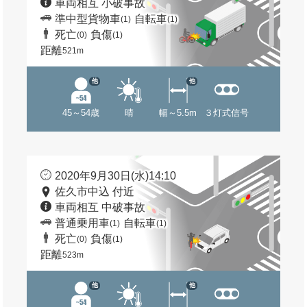
車両相互 小破事故
準中型貨物車
自転車
(1)
(1)
死亡
負傷
(0)
(1)
距離
521m
他
他
45～54歳
晴
幅～5.5m
３灯式信号
2020年9月30日(水)14:10
佐久市中込 付近
車両相互 中破事故
普通乗用車
自転車
(1)
(1)
死亡
負傷
(0)
(1)
距離
523m
他
他