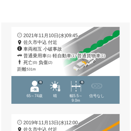
2021年11月10日(水)09:45
佐久市中込 付近
車両相互 小破事故
普通乗用車
軽自動車
普通貨物車
(1)
(1)
(1)
死亡
負傷
(0)
(2)
距離
531m
他
他
65～74歳
晴
幅5.5～
信号なし
9.0m
2019年11月13日(水)12:00
佐久市中込 付近