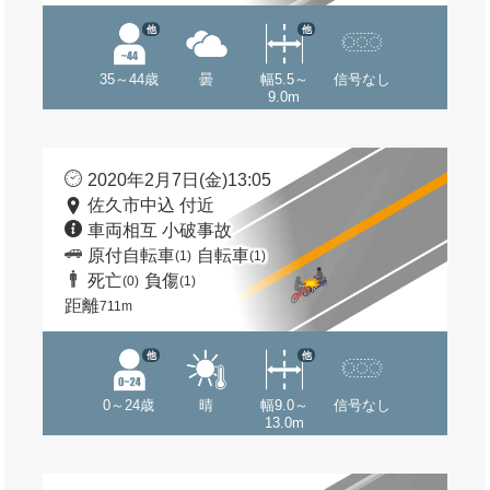
他
他
35～44歳
曇
幅5.5～
信号なし
9.0m
2020年2月7日(金)13:05
佐久市中込 付近
車両相互 小破事故
原付自転車
自転車
(1)
(1)
死亡
負傷
(0)
(1)
距離
711m
他
他
0～24歳
晴
幅9.0～
信号なし
13.0m