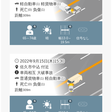
軽自動車
軽貨物車
(1)
(1)
死亡
負傷
(0)
(1)
距離
309m
他
他
65～74歳
晴
幅13.0～
信号なし
19.5m
2022年9月15日(木)15:30
佐久市中込 付近
車両相互 大破事故
普通貨物車
軽自動車
(1)
(1)
死亡
負傷
(0)
(1)
距離
309m
他
他