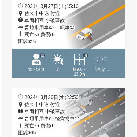
2021年3月27日(土)15:10
佐久市中込 付近
車両相互 小破事故
普通乗用車
自転車
(1)
(1)
死亡
負傷
(0)
(1)
距離
627m
他
他
45～54歳
晴
幅9.0～
信号なし
13.0m
2024年3月20日(水)22:50
佐久市中込 付近
車両相互 中破事故
普通乗用車
軽貨物車
(1)
(1)
死亡
負傷
(0)
(1)
距離
646m