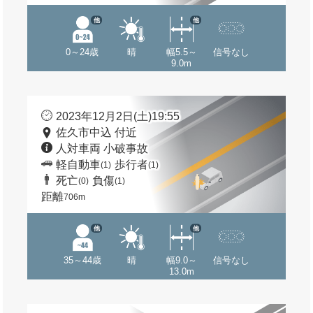
他
他
0～24歳
晴
幅5.5～
信号なし
9.0m
2023年12月2日(土)19:55
佐久市中込 付近
人対車両 小破事故
軽自動車
歩行者
(1)
(1)
死亡
負傷
(0)
(1)
距離
706m
他
他
35～44歳
晴
幅9.0～
信号なし
13.0m