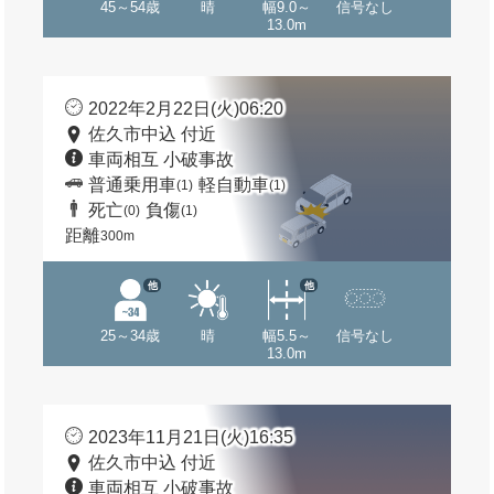
45～54歳
晴
幅9.0～
信号なし
13.0m
2022年2月22日(火)06:20
佐久市中込 付近
車両相互 小破事故
普通乗用車
軽自動車
(1)
(1)
死亡
負傷
(0)
(1)
距離
300m
他
他
25～34歳
晴
幅5.5～
信号なし
13.0m
2023年11月21日(火)16:35
佐久市中込 付近
車両相互 小破事故