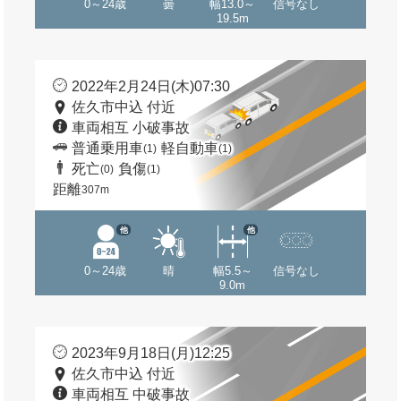
0～24歳
曇
幅13.0～
信号なし
19.5m
2022年2月24日(木)07:30
佐久市中込 付近
車両相互 小破事故
普通乗用車
軽自動車
(1)
(1)
死亡
負傷
(0)
(1)
距離
307m
他
他
0～24歳
晴
幅5.5～
信号なし
9.0m
2023年9月18日(月)12:25
佐久市中込 付近
車両相互 中破事故