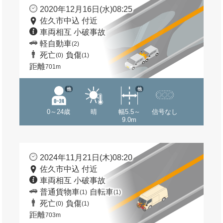
2020年12月16日(水)08:25
佐久市中込 付近
車両相互 小破事故
軽自動車
(2)
死亡
負傷
(0)
(1)
距離
701m
他
他
0～24歳
晴
幅5.5～
信号なし
9.0m
2024年11月21日(木)08:20
佐久市中込 付近
車両相互 小破事故
普通貨物車
自転車
(1)
(1)
死亡
負傷
(0)
(1)
距離
703m