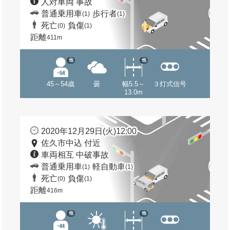
人対車両 事故
普通乗用車
歩行者
(1)
(1)
死亡
負傷
(0)
(1)
距離
411m
他
他
45～54歳
曇
幅5.5～
３灯式信号
13.0m
2020年12月29日(火)12:00
佐久市中込 付近
車両相互 中破事故
普通乗用車
軽自動車
(1)
(1)
死亡
負傷
(0)
(1)
距離
416m
他
他