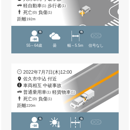
軽自動車
歩行者
(1)
(1)
死亡
負傷
(0)
(1)
距離
192m
他
他
55～64歳
曇
幅～5.5m
信号なし
2022年7月7日(木)12:00
佐久市中込 付近
車両相互 中破事故
普通乗用車
軽貨物車
(1)
(1)
死亡
負傷
(0)
(1)
距離
220m
他
他