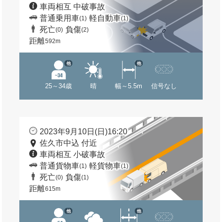
車両相互 中破事故
普通乗用車
軽自動車
(1)
(1)
死亡
負傷
(0)
(2)
距離
592m
他
他
25～34歳
晴
幅～5.5m
信号なし
2023年9月10日(日)16:20
佐久市中込 付近
車両相互 小破事故
普通貨物車
軽貨物車
(1)
(1)
死亡
負傷
(0)
(1)
距離
615m
他
他