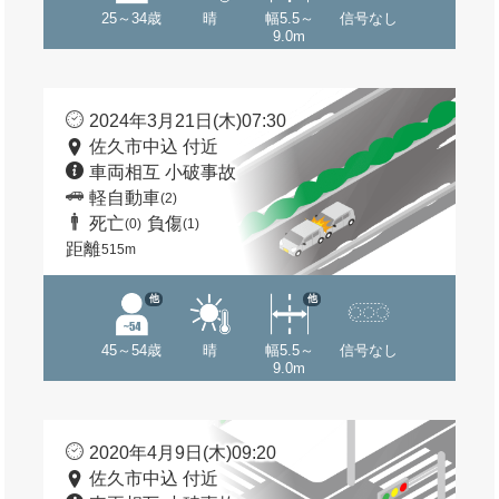
25～34歳
晴
幅5.5～
信号なし
9.0m
2024年3月21日(木)07:30
佐久市中込 付近
車両相互 小破事故
軽自動車
(2)
死亡
負傷
(0)
(1)
距離
515m
他
他
45～54歳
晴
幅5.5～
信号なし
9.0m
2020年4月9日(木)09:20
佐久市中込 付近