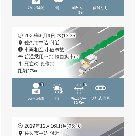
25～34歳
曇
幅5.5～
信号なし
9.0m
2022年6月9日(木)13:35
佐久市中込 付近
車両相互 小破事故
普通乗用車
軽自動車
(1)
(1)
死亡
負傷
(0)
(1)
距離
573m
他
他
55～64歳
晴
幅13.0～
３灯式信号
19.5m
2019年12月16日(月)06:40
佐久市中込 付近