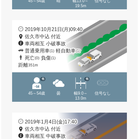
45～54歳
晴
幅13.0～
信号なし
19.5m
2019年10月21日(月)09:40
佐久市中込 付近
車両相互 小破事故
普通乗用車
軽自動車
(1)
(1)
死亡
負傷
(0)
(1)
距離
351m
他
他
45～54歳
曇
幅9.0～
信号なし
13.0m
2019年1月4日(金)17:40
佐久市中込 付近
車両相互 中破事故