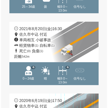
25～34歳
曇
幅9.0～
信号なし
13.0m
2021年8月20日(金)16:30
佐久市中込 付近
車両相互 小破事故
軽貨物車
自転車
(1)
(1)
死亡
負傷
(0)
(1)
距離
542m
他
他
0～24歳
晴
幅9.0～
信号なし
13.0m
2020年6月19日(金)17:50
佐久市中込 付近