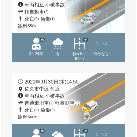
車両相互 小破事故
軽自動車
(2)
死亡
負傷
(0)
(1)
距離
550m
他
他
0～24歳
雨
幅5.5～
信号なし
9.0m
2021年9月30日(木)14:50
佐久市中込 付近
車両相互 小破事故
普通乗用車
軽自動車
(1)
(1)
死亡
負傷
(0)
(3)
距離
560m
他
他