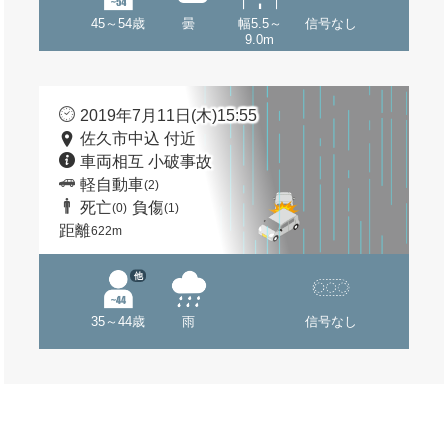
45～54歳
曇
幅5.5～
信号なし
9.0m
2019年7月11日(木)15:55
佐久市中込 付近
車両相互 小破事故
軽自動車
(2)
死亡
負傷
(0)
(1)
距離
622m
他
35～44歳
雨
信号なし