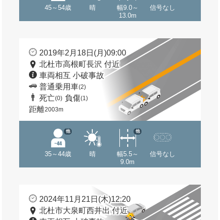
45～54歳
晴
幅9.0～
信号なし
13.0m
2019年2月18日(月)09:00
北杜市高根町長沢 付近
車両相互 小破事故
普通乗用車
(2)
死亡
負傷
(0)
(1)
距離
2003m
他
他
35～44歳
晴
幅5.5～
信号なし
9.0m
2024年11月21日(木)12:20
北杜市大泉町西井出 付近