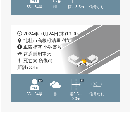
55～64歳
晴
幅～3.5m
信号なし
2024年10月24日(木)13:00
北杜市高根町清里 付近
車両相互 小破事故
普通乗用車
(2)
死亡
負傷
(0)
(1)
距離
3014m
他
他
55～64歳
曇
幅5.5～
信号なし
9.0m