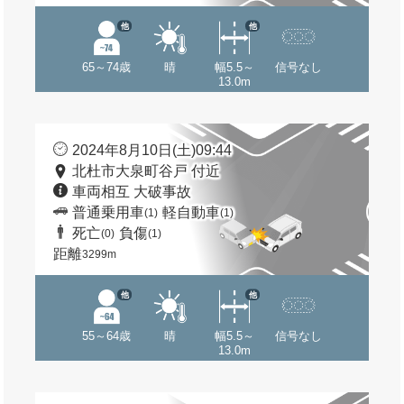
他
他
65～74歳
晴
幅5.5～
信号なし
13.0m
2024年8月10日(土)09:44
北杜市大泉町谷戸 付近
車両相互 大破事故
普通乗用車
軽自動車
(1)
(1)
死亡
負傷
(0)
(1)
距離
3299m
他
他
55～64歳
晴
幅5.5～
信号なし
13.0m