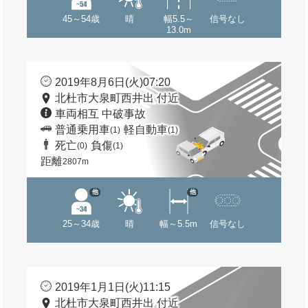
45～54歳
晴
幅5.5～
信号なし
13.0m
2019年8月6日(火)07:20
北杜市大泉町西井出 付近
車両相互 中破事故
普通乗用車
軽自動車
(1)
(1)
死亡
負傷
(0)
(1)
距離
2807m
他
他
25～34歳
晴
幅～5.5m
信号なし
2019年1月1日(火)11:15
北杜市大泉町西井出 付近