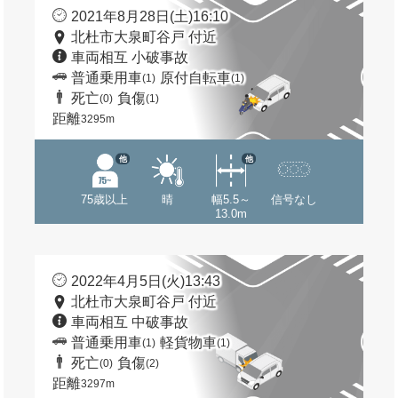
2021年8月28日(土)16:10
北杜市大泉町谷戸 付近
車両相互 小破事故
普通乗用車
原付自転車
(1)
(1)
死亡
負傷
(0)
(1)
距離
3295m
他
他
75歳以上
晴
幅5.5～
信号なし
13.0m
2022年4月5日(火)13:43
北杜市大泉町谷戸 付近
車両相互 中破事故
普通乗用車
軽貨物車
(1)
(1)
死亡
負傷
(0)
(2)
距離
3297m