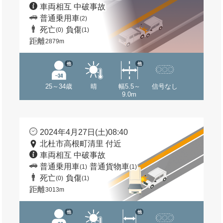
車両相互 中破事故
普通乗用車
(2)
死亡
負傷
(0)
(1)
距離
2879m
他
他
25～34歳
晴
幅5.5～
信号なし
9.0m
2024年4月27日(土)08:40
北杜市高根町清里 付近
車両相互 中破事故
普通乗用車
普通貨物車
(1)
(1)
死亡
負傷
(0)
(1)
距離
3013m
他
他