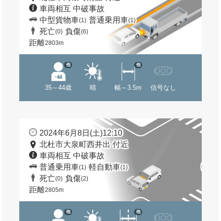
車両相互 中破事故
中型貨物車
普通乗用車
(1)
(1)
死亡
負傷
(0)
(6)
距離
2803m
他
他
35～44歳
晴
幅～3.5m
信号なし
2024年6月8日(土)12:10
北杜市大泉町西井出 付近
車両相互 中破事故
普通乗用車
軽自動車
(1)
(1)
死亡
負傷
(0)
(2)
距離
2805m
他
他