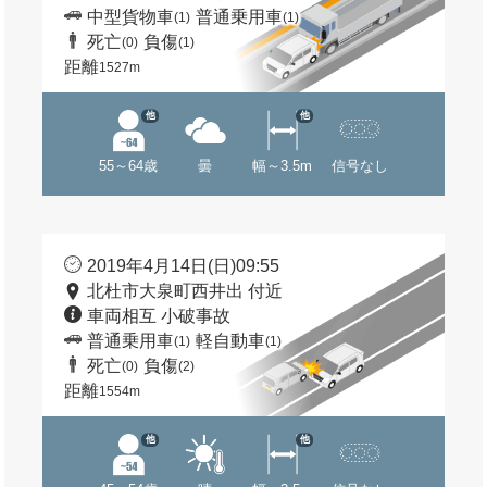
中型貨物車
普通乗用車
(1)
(1)
死亡
負傷
(0)
(1)
距離
1527m
他
他
55～64歳
曇
幅～3.5m
信号なし
2019年4月14日(日)09:55
北杜市大泉町西井出 付近
車両相互 小破事故
普通乗用車
軽自動車
(1)
(1)
死亡
負傷
(0)
(2)
距離
1554m
他
他