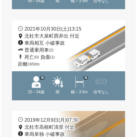
45～54歳
晴
幅～3.5m
信号なし
2021年10月30日(土)13:15
北杜市大泉町西井出 付近
車両相互 小破事故
普通乗用車
(2)
死亡
負傷
(0)
(1)
距離
1650m
他
他
25～34歳
晴
幅～3.5m
信号なし
2019年12月9日(月)07:30
北杜市高根町清里 付近
車両単独 小破事故