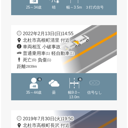
25～34歳
晴
幅～3.5m
３灯式信号
2022年2月13日(日)14:55
北杜市高根町清里 付近
車両相互 小破事故
普通乗用車
軽自動車
(1)
(1)
死亡
負傷
(0)
(1)
距離
2839m
他
他
35～44歳
曇
幅9.0～
信号なし
13.0m
2019年7月30日(火)19:50
北杜市高根町長沢 付近