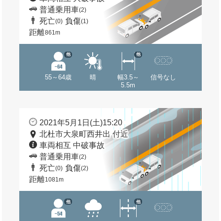
普通乗用車
(2)
死亡
負傷
(0)
(1)
距離
861m
他
他
55～64歳
晴
幅3.5～
信号なし
5.5m
2021年5月1日(土)15:20
北杜市大泉町西井出 付近
車両相互 中破事故
普通乗用車
(2)
死亡
負傷
(0)
(2)
距離
1081m
他
他