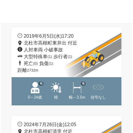
2019年6月5日(水)17:20
北杜市高根町東井出 付近
人対車両 小破事故
大型特殊車
歩行者
(1)
(1)
死亡
負傷
(0)
(1)
距離
2732m
他
他
0～24歳
晴
幅～3.5m
信号なし
2024年7月26日(金)12:05
北杜市高根町清里 付近