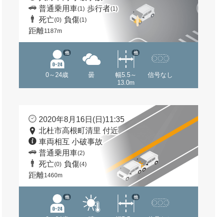
普通乗用車
歩行者
(1)
(1)
死亡
負傷
(0)
(1)
距離
1187m
他
他
0～24歳
曇
幅5.5～
信号なし
13.0m
2020年8月16日(日)11:35
北杜市高根町清里 付近
車両相互 小破事故
普通乗用車
(2)
死亡
負傷
(0)
(4)
距離
1460m
他
他