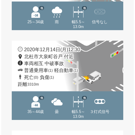
他
他
25～34歳
雨
幅5.5～
信号なし
13.0m
2020年12月14日(月)12:30
北杜市大泉町谷戸 付近
車両相互 中破事故
普通乗用車
軽自動車
(1)
(1)
死亡
負傷
(0)
(1)
距離
3310m
他
他
35～44歳
曇
幅5.5～
３灯式信号
13.0m