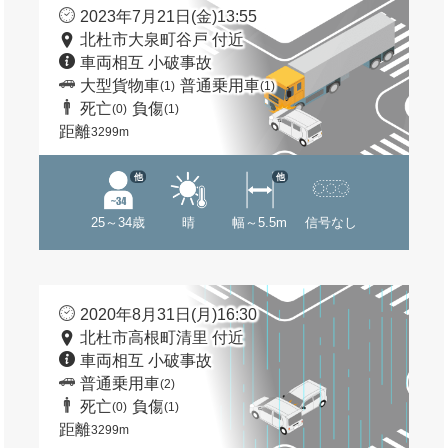
2023年7月21日(金)13:55
北杜市大泉町谷戸 付近
車両相互 小破事故
大型貨物車
普通乗用車
(1)
(1)
死亡
負傷
(0)
(1)
距離
3299m
他
他
25～34歳
晴
幅～5.5m
信号なし
2020年8月31日(月)16:30
北杜市高根町清里 付近
車両相互 小破事故
普通乗用車
(2)
死亡
負傷
(0)
(1)
距離
3299m