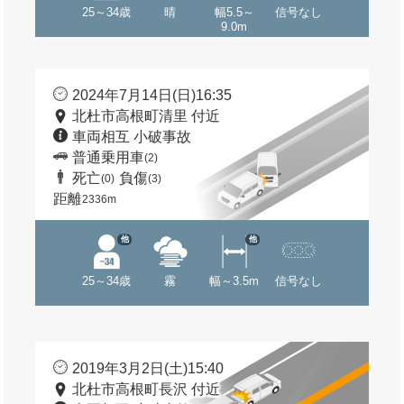
25～34歳
晴
幅5.5～
信号なし
9.0m
2024年7月14日(日)16:35
北杜市高根町清里 付近
車両相互 小破事故
普通乗用車
(2)
死亡
負傷
(0)
(3)
距離
2336m
他
他
25～34歳
霧
幅～3.5m
信号なし
2019年3月2日(土)15:40
北杜市高根町長沢 付近