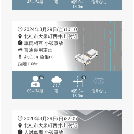
45～54歳
雨
幅9.0～
信号なし
13.0m
2024年3月29日(金)10:10
北杜市大泉町西井出 付近
車両相互 小破事故
普通乗用車
(2)
死亡
負傷
(0)
(1)
距離
1106m
他
他
65～74歳
雨
幅5.5～
信号なし
13.0m
2020年3月29日(日)22:05
北杜市大泉町西井出 付近
人対車両 小破事故