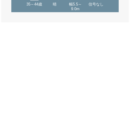
35～44歳
晴
幅5.5～
信号なし
9.0m