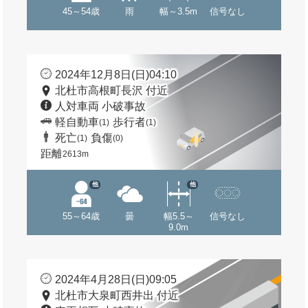
45～54歳
雨
幅～3.5m
信号なし
2024年12月8日(日)04:10
北杜市高根町長沢 付近
人対車両 小破事故
軽自動車
歩行者
(1)
(1)
死亡
負傷
(1)
(0)
距離
2613m
他
他
55～64歳
曇
幅5.5～
信号なし
9.0m
2024年4月28日(日)09:05
北杜市大泉町西井出 付近