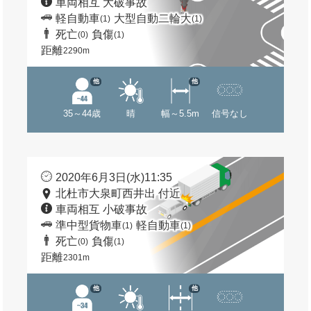
車両相互 大破事故
軽自動車
大型自動二輪大
(1)
(1)
死亡
負傷
(0)
(1)
距離
2290m
他
他
35～44歳
晴
幅～5.5m
信号なし
2020年6月3日(水)11:35
北杜市大泉町西井出 付近
車両相互 小破事故
準中型貨物車
軽自動車
(1)
(1)
死亡
負傷
(0)
(1)
距離
2301m
他
他