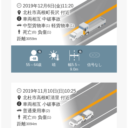
2019年12月6日(金)11:20
北杜市高根町長沢 付近
車両相互 中破事故
中型貨物車
軽貨物車
(1)
(1)
死亡
負傷
(0)
(1)
距離
3059m
他
他
55～64歳
晴
幅5.5～
信号なし
9.0m
2019年11月10日(日)10:25
北杜市高根町清里 付近
車両相互 小破事故
普通乗用車
(2)
死亡
負傷
(0)
(1)
距離
3094m