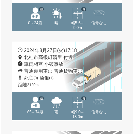
他
他
0～24歳
晴
幅5.5～
信号なし
9.0m
2024年8月27日(火)17:18
北杜市高根町清里 付近
車両相互 小破事故
普通乗用車
普通貨物車
(1)
(1)
死亡
負傷
(0)
(1)
距離
3120m
他
他
65～74歳
雨
幅9.0～
信号なし
13.0m