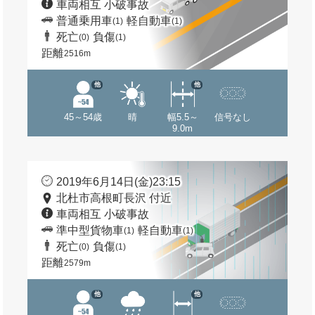
車両相互 小破事故
普通乗用車
軽自動車
(1)
(1)
死亡
負傷
(0)
(1)
距離
2516m
他
他
45～54歳
晴
幅5.5～
信号なし
9.0m
2019年6月14日(金)23:15
北杜市高根町長沢 付近
車両相互 小破事故
準中型貨物車
軽自動車
(1)
(1)
死亡
負傷
(0)
(1)
距離
2579m
他
他