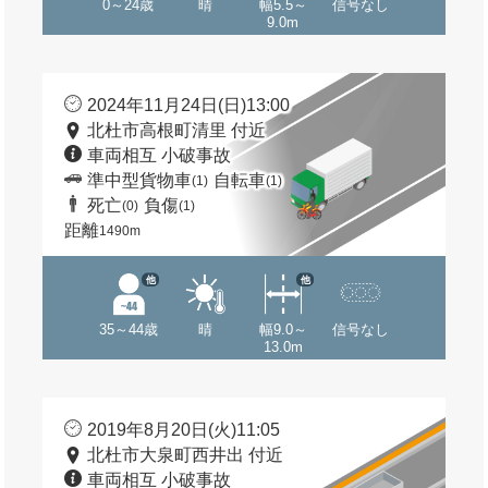
0～24歳
晴
幅5.5～
信号なし
9.0m
2024年11月24日(日)13:00
北杜市高根町清里 付近
車両相互 小破事故
準中型貨物車
自転車
(1)
(1)
死亡
負傷
(0)
(1)
距離
1490m
他
他
35～44歳
晴
幅9.0～
信号なし
13.0m
2019年8月20日(火)11:05
北杜市大泉町西井出 付近
車両相互 小破事故