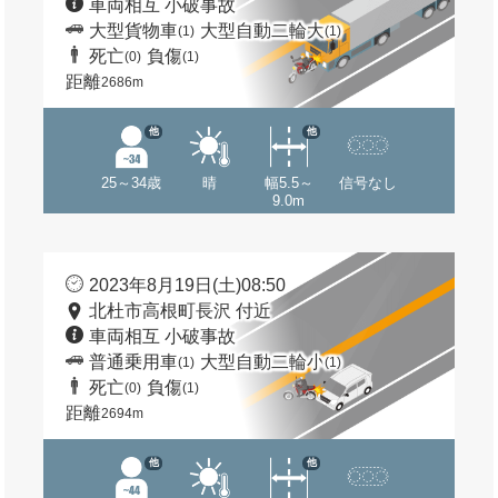
車両相互 小破事故
大型貨物車
大型自動二輪大
(1)
(1)
死亡
負傷
(0)
(1)
距離
2686m
他
他
25～34歳
晴
幅5.5～
信号なし
9.0m
2023年8月19日(土)08:50
北杜市高根町長沢 付近
車両相互 小破事故
普通乗用車
大型自動二輪小
(1)
(1)
死亡
負傷
(0)
(1)
距離
2694m
他
他