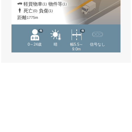
軽貨物車
物件等
(1)
(1)
死亡
負傷
(0)
(1)
距離
1775m
他
他
0～24歳
晴
幅5.5～
信号なし
9.0m