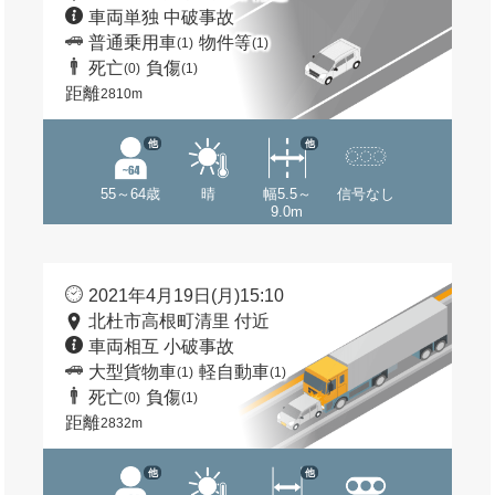
車両単独 中破事故
普通乗用車
物件等
(1)
(1)
死亡
負傷
(0)
(1)
距離
2810m
他
他
55～64歳
晴
幅5.5～
信号なし
9.0m
2021年4月19日(月)15:10
北杜市高根町清里 付近
車両相互 小破事故
大型貨物車
軽自動車
(1)
(1)
死亡
負傷
(0)
(1)
距離
2832m
他
他