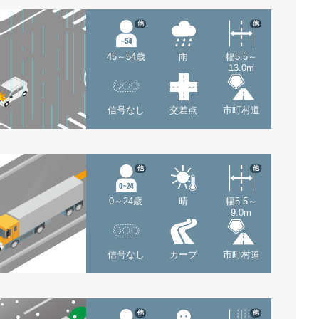
他
他
45～54歳
雨
幅5.5～
13.0m
信号なし
交差点
市町村道
他
他
0～24歳
晴
幅5.5～
9.0m
信号なし
カーブ
市町村道
他
他