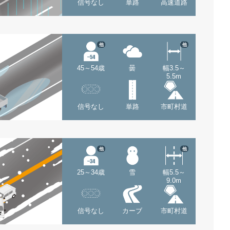
信号なし
単路
高速道路
他
他
45～54歳
曇
幅3.5～
5.5m
信号なし
単路
市町村道
他
他
25～34歳
雪
幅5.5～
9.0m
信号なし
カーブ
市町村道