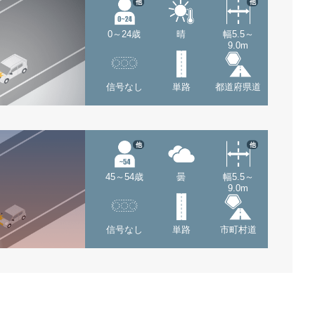
他
他
0～24歳
晴
幅5.5～
9.0m
信号なし
単路
都道府県道
他
他
45～54歳
曇
幅5.5～
9.0m
信号なし
単路
市町村道