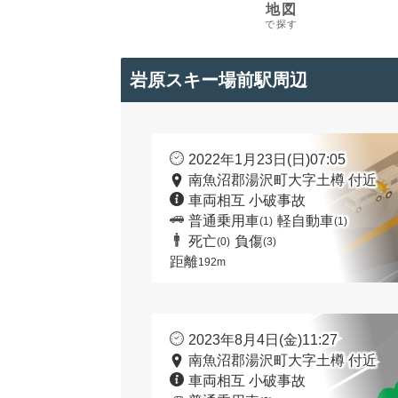
地図
で探す
岩原スキー場前駅周辺
2022年1月23日(日)07:05
南魚沼郡湯沢町大字土樽 付近
車両相互 小破事故
普通乗用車
軽自動車
(1)
(1)
死亡
負傷
(0)
(3)
距離
192m
2023年8月4日(金)11:27
南魚沼郡湯沢町大字土樽 付近
車両相互 小破事故