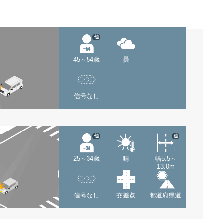
他
45～54歳
曇
信号なし
他
他
25～34歳
晴
幅5.5～
13.0m
信号なし
交差点
都道府県道