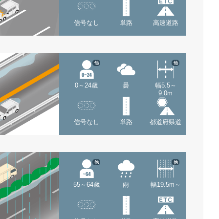
信号なし
単路
高速道路
他
他
0～24歳
曇
幅5.5～
9.0m
信号なし
単路
都道府県道
他
他
55～64歳
雨
幅19.5m～