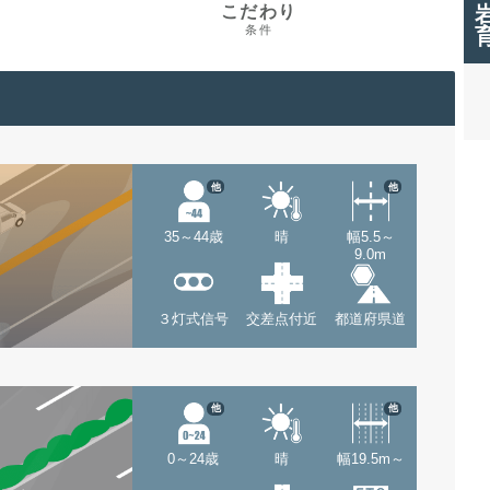
こだわり
条件
他
他
35～44歳
晴
幅5.5～
9.0m
３灯式信号
交差点付近
都道府県道
他
他
0～24歳
晴
幅19.5m～