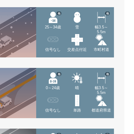
他
他
25～34歳
雪
幅3.5～
5.5m
信号なし
交差点付近
市町村道
他
他
0～24歳
晴
幅3.5～
5.5m
信号なし
単路
都道府県道