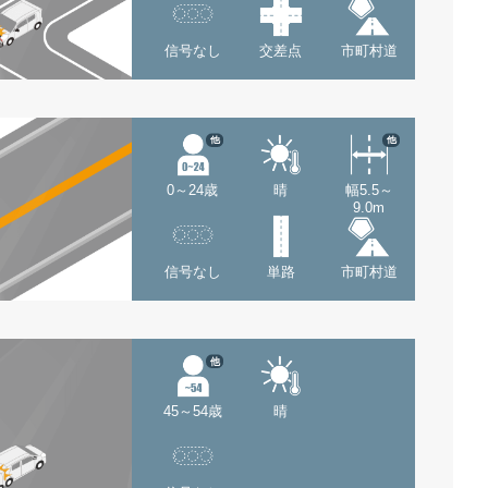
信号なし
交差点
市町村道
他
他
0～24歳
晴
幅5.5～
9.0m
信号なし
単路
市町村道
他
45～54歳
晴