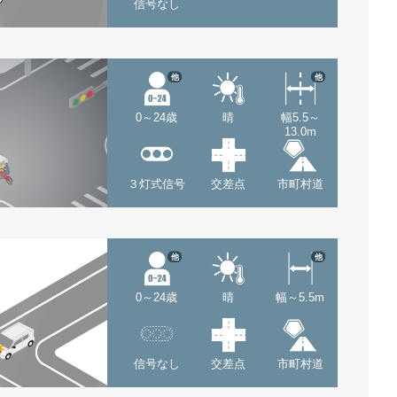
信号なし
他
他
0～24歳
晴
幅5.5～
13.0m
３灯式信号
交差点
市町村道
他
他
0～24歳
晴
幅～5.5m
信号なし
交差点
市町村道