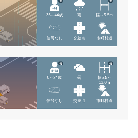
他
他
35～44歳
雨
幅～5.5m
信号なし
交差点
市町村道
他
他
0～24歳
曇
幅5.5～
13.0m
信号なし
交差点
市町村道