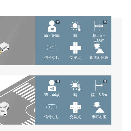
他
他
55～64歳
晴
幅5.5～
13.0m
信号なし
交差点
都道府県道
他
他
35～44歳
晴
幅～5.5m
信号なし
交差点
市町村道