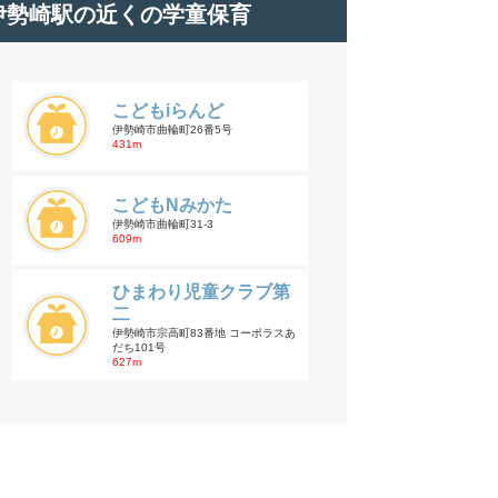
伊勢崎駅の近くの学童保育
こどもiらんど
伊勢崎市曲輪町26番5号
431m
こどもNみかた
伊勢崎市曲輪町31-3
609m
ひまわり児童クラブ第
二
伊勢崎市宗高町83番地 コーポラスあ
だち101号
627m