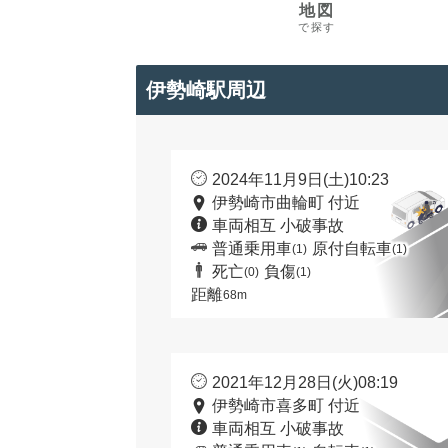
地図
で探す
伊勢崎駅周辺
2024年11月9日(土)10:23
伊勢崎市曲輪町 付近
車両相互 小破事故
普通乗用車
原付自転車
(1)
(1)
死亡
負傷
(0)
(1)
距離
68m
2021年12月28日(火)08:19
伊勢崎市喜多町 付近
車両相互 小破事故