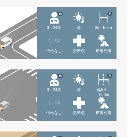
他
他
0～24歳
晴
幅～5.5m
信号なし
交差点
市町村道
他
他
0～24歳
晴
幅5.5～
13.0m
信号なし
交差点
市町村道