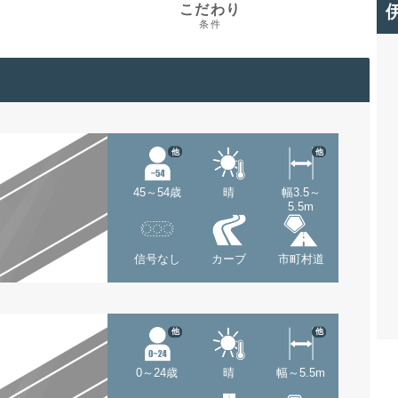
こだわり
条件
他
他
45～54歳
晴
幅3.5～
5.5m
信号なし
カーブ
市町村道
他
他
0～24歳
晴
幅～5.5m