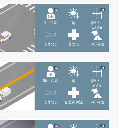
他
他
0～24歳
晴
幅5.5～
13.0m
信号なし
交差点
市町村道
他
他
65～74歳
晴
幅5.5～
9.0m
信号なし
交差点付近
市町村道
他
他