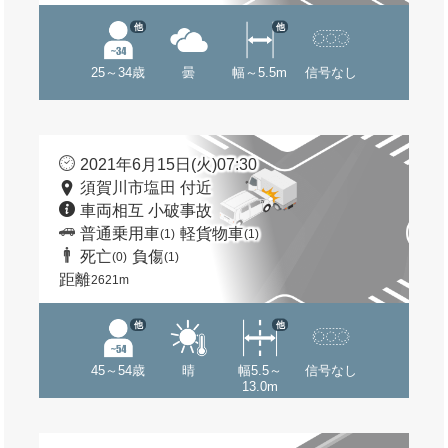
他
他
25～34歳
曇
幅～5.5m
信号なし
2021年6月15日(火)07:30
須賀川市塩田 付近
車両相互 小破事故
普通乗用車
軽貨物車
(1)
(1)
死亡
負傷
(0)
(1)
距離
2621m
他
他
45～54歳
晴
幅5.5～
信号なし
13.0m