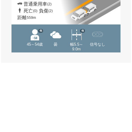
普通乗用車
(2)
死亡
負傷
(0)
(2)
距離
559m
他
他
45～54歳
曇
幅5.5～
信号なし
9.0m