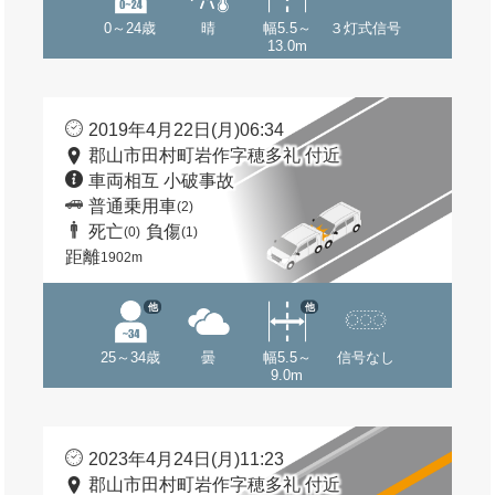
0～24歳
晴
幅5.5～
３灯式信号
13.0m
2019年4月22日(月)06:34
郡山市田村町岩作字穂多礼 付近
車両相互 小破事故
普通乗用車
(2)
死亡
負傷
(0)
(1)
距離
1902m
他
他
25～34歳
曇
幅5.5～
信号なし
9.0m
2023年4月24日(月)11:23
郡山市田村町岩作字穂多礼 付近