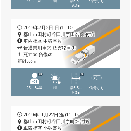
0～24歳
曇
幅5.5～
信号なし
9.0m
2019年2月3日(日)11:10
郡山市田村町谷田川字田名保 付近
車両相互 中破事故
普通乗用車
軽貨物車
(2)
(1)
死亡
負傷
(0)
(3)
距離
556m
他
他
25～34歳
晴
幅5.5～
信号なし
9.0m
2019年11月22日(金)11:10
郡山市田村町谷田川字町畑 付近
車両相互 小破事故