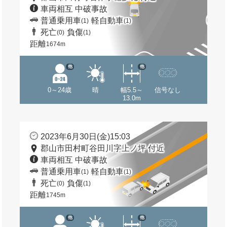
車両相互 中破事故
普通乗用車
軽自動車
(1)
(1)
死亡
負傷
(0)
(1)
距離
1674m
他
他
0～24歳
晴
幅5.5～
信号なし
13.0m
2023年6月30日(金)15:03
郡山市田村町谷田川字上ノ坪 付近
車両相互 中破事故
普通乗用車
軽自動車
(1)
(1)
死亡
負傷
(0)
(1)
距離
1745m
他
他