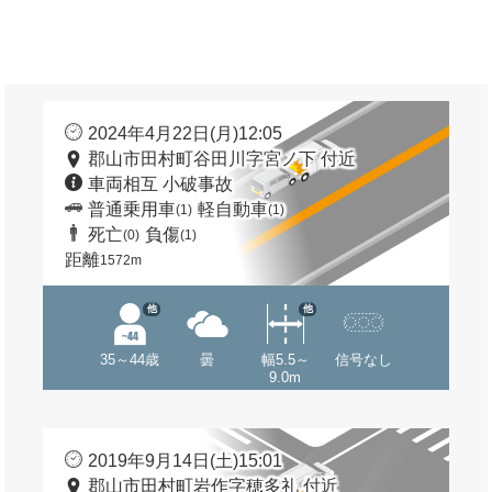
2024年4月22日(月)12:05
郡山市田村町谷田川字宮ノ下 付近
車両相互 小破事故
普通乗用車
軽自動車
(1)
(1)
死亡
負傷
(0)
(1)
距離
1572m
他
他
35～44歳
曇
幅5.5～
信号なし
9.0m
2019年9月14日(土)15:01
郡山市田村町岩作字穂多礼 付近