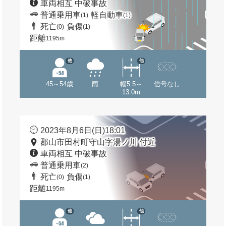
車両相互 中破事故
普通乗用車
軽自動車
(1)
(1)
死亡
負傷
(0)
(1)
距離
1195m
他
他
45～54歳
雨
幅5.5～
信号なし
13.0m
2023年8月6日(日)18:01
郡山市田村町守山字湯ノ川 付近
車両相互 中破事故
普通乗用車
(2)
死亡
負傷
(0)
(1)
距離
1195m
他
他