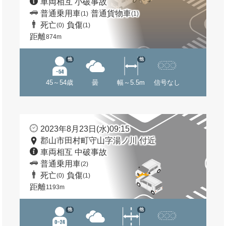
車両相互 小破事故
普通乗用車
普通貨物車
(1)
(1)
死亡
負傷
(0)
(1)
距離
874m
他
他
45～54歳
曇
幅～5.5m
信号なし
2023年8月23日(水)09:15
郡山市田村町守山字湯ノ川 付近
車両相互 中破事故
普通乗用車
(2)
死亡
負傷
(0)
(1)
距離
1193m
他
他