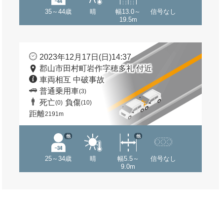
35～44歳
晴
幅13.0～
信号なし
19.5m
2023年12月17日(日)14:37
郡山市田村町岩作字穂多礼 付近
車両相互 中破事故
普通乗用車
(3)
死亡
負傷
(0)
(10)
距離
2191m
他
他
25～34歳
晴
幅5.5～
信号なし
9.0m