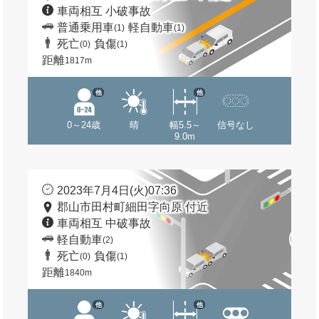
車両相互 小破事故
普通乗用車
軽自動車
(1)
(1)
死亡
負傷
(0)
(1)
距離
1817m
他
他
0～24歳
晴
幅5.5～
信号なし
9.0m
2023年7月4日(火)07:36
郡山市田村町細田字向原 付近
車両相互 中破事故
軽自動車
(2)
死亡
負傷
(0)
(1)
距離
1840m
他
他