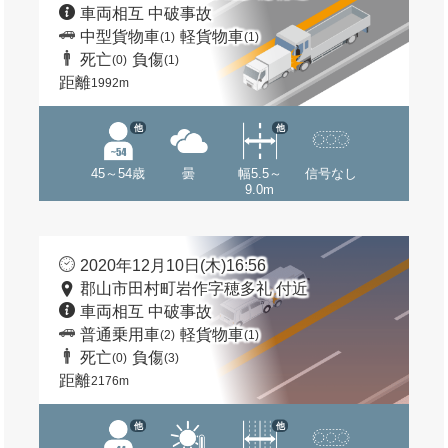
車両相互 中破事故
中型貨物車
軽貨物車
(1)
(1)
死亡
負傷
(0)
(1)
距離
1992m
他
他
45～54歳
曇
幅5.5～
信号なし
9.0m
2020年12月10日(木)16:56
郡山市田村町岩作字穂多礼 付近
車両相互 中破事故
普通乗用車
軽貨物車
(2)
(1)
死亡
負傷
(0)
(3)
距離
2176m
他
他