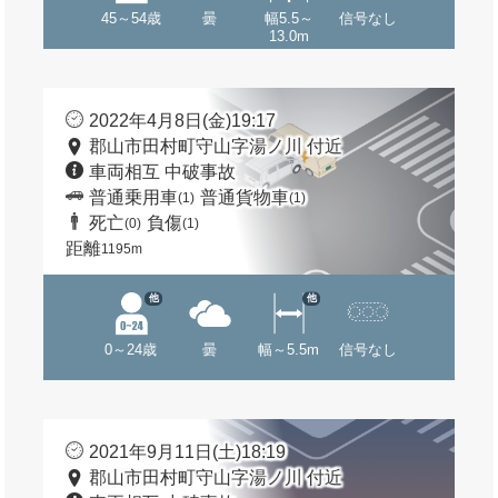
45～54歳
曇
幅5.5～
信号なし
13.0m
2022年4月8日(金)19:17
郡山市田村町守山字湯ノ川 付近
車両相互 中破事故
普通乗用車
普通貨物車
(1)
(1)
死亡
負傷
(0)
(1)
距離
1195m
他
他
0～24歳
曇
幅～5.5m
信号なし
2021年9月11日(土)18:19
郡山市田村町守山字湯ノ川 付近