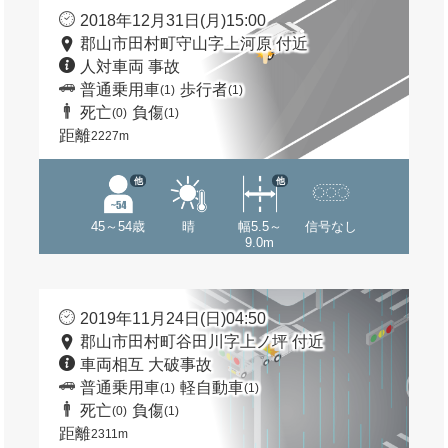
2018年12月31日(月)15:00
郡山市田村町守山字上河原 付近
人対車両 事故
普通乗用車
歩行者
(1)
(1)
死亡
負傷
(0)
(1)
距離
2227m
他
他
45～54歳
晴
幅5.5～
信号なし
9.0m
2019年11月24日(日)04:50
郡山市田村町谷田川字上ノ坪 付近
車両相互 大破事故
普通乗用車
軽自動車
(1)
(1)
死亡
負傷
(0)
(1)
距離
2311m