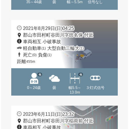
35～44歳
曇
幅～5.5m
信号なし
2021年8月29日(日)04:25
郡山市田村町谷田川字田名保 付近
車両相互 小破事故
軽自動車
大型自動二輪大
(1)
(1)
死亡
負傷
(0)
(1)
距離
455m
他
他
0～24歳
曇
幅5.5～
３灯式信号
13.0m
2023年6月11日(日)23:32
郡山市田村町谷田川字稲荷前 付近
車両相互 小破事故