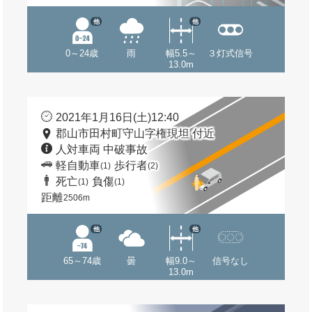
他
他
0～24歳
雨
幅5.5～
３灯式信号
13.0m
2021年1月16日(土)12:40
郡山市田村町守山字権現坦 付近
人対車両 中破事故
軽自動車
歩行者
(1)
(2)
死亡
負傷
(1)
(1)
距離
2506m
他
他
65～74歳
曇
幅9.0～
信号なし
13.0m