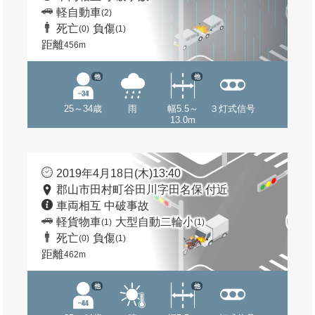
軽自動車
(2)
死亡
負傷
(0)
(1)
距離
456m
他
他
25～34歳
雨
幅5.5～
３灯式信号
13.0m
2019年4月18日(木)13:40
郡山市田村町谷田川字田名保 付近
車両相互 中破事故
軽貨物車
大型自動二輪小
(1)
(1)
死亡
負傷
(0)
(1)
距離
462m
他
他