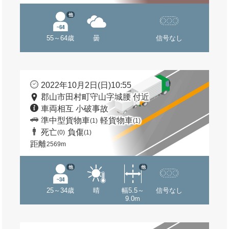
他
55～64歳
曇
信号なし
2022年10月2日(日)10:55
郡山市田村町守山字城腰 付近
車両相互 小破事故
準中型貨物車
軽貨物車
(1)
(1)
死亡
負傷
(0)
(1)
距離
2569m
他
他
25～34歳
晴
幅5.5～
信号なし
9.0m