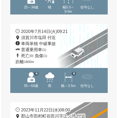
25～34歳
晴
幅5.5～
信号なし
9.0m
2020年7月14日(火)09:21
須賀川市塩田 付近
車両単独 中破事故
普通乗用車
(1)
死亡
負傷
(0)
(1)
距離
1800m
他
他
55～64歳
雨
幅～3.5m
信号なし
2023年11月22日(水)08:00
郡山市田村町谷田川字上ノ坪 付近