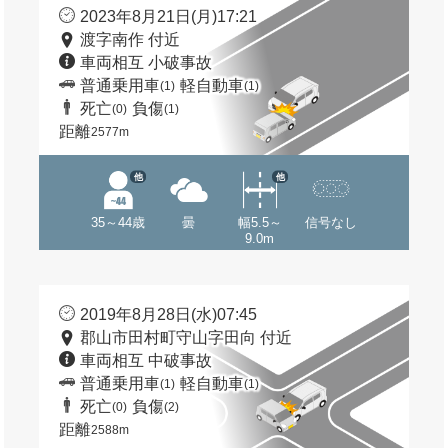
2023年8月21日(月)17:21
渡字南作 付近
車両相互 小破事故
普通乗用車
軽自動車
(1)
(1)
死亡
負傷
(0)
(1)
距離
2577m
他
他
35～44歳
曇
幅5.5～
信号なし
9.0m
2019年8月28日(水)07:45
郡山市田村町守山字田向 付近
車両相互 中破事故
普通乗用車
軽自動車
(1)
(1)
死亡
負傷
(0)
(2)
距離
2588m