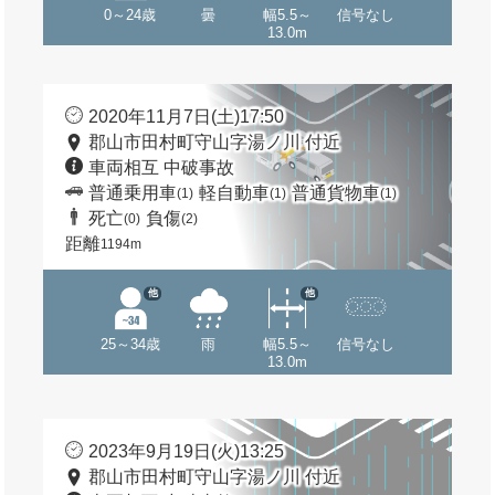
0～24歳
曇
幅5.5～
信号なし
13.0m
2020年11月7日(土)17:50
郡山市田村町守山字湯ノ川 付近
車両相互 中破事故
普通乗用車
軽自動車
普通貨物車
(1)
(1)
(1)
死亡
負傷
(0)
(2)
距離
1194m
他
他
25～34歳
雨
幅5.5～
信号なし
13.0m
2023年9月19日(火)13:25
郡山市田村町守山字湯ノ川 付近