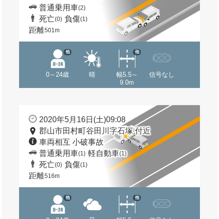
普通乗用車
(2)
死亡
負傷
(0)
(1)
距離
501m
他
他
0～24歳
晴
幅5.5～
信号なし
9.0m
2020年5月16日(土)09:08
郡山市田村町谷田川字石塚 付近
車両相互 小破事故
普通乗用車
軽自動車
(1)
(1)
死亡
負傷
(0)
(1)
距離
516m
他
他