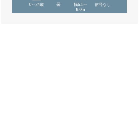
0～24歳
曇
幅5.5～
信号なし
9.0m