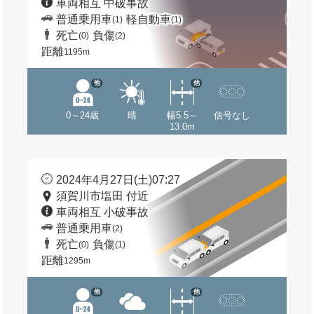
車両相互 中破事故
普通乗用車
軽自動車
(1)
(1)
死亡
負傷
(0)
(2)
距離
1195m
他
他
0～24歳
晴
幅5.5～
信号なし
13.0m
2024年4月27日(土)07:27
須賀川市塩田 付近
車両相互 小破事故
普通乗用車
(2)
死亡
負傷
(0)
(1)
距離
1295m
他
他