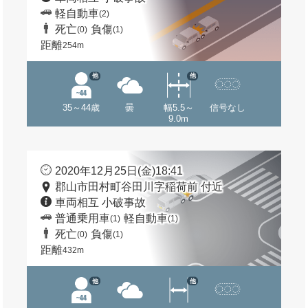
軽自動車
(2)
死亡
負傷
(0)
(1)
距離
254m
他
他
35～44歳
曇
幅5.5～
信号なし
9.0m
2020年12月25日(金)18:41
郡山市田村町谷田川字稲荷前 付近
車両相互 小破事故
普通乗用車
軽自動車
(1)
(1)
死亡
負傷
(0)
(1)
距離
432m
他
他