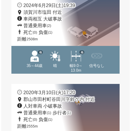
2024年6月29日(土)19:39
須賀川市塩田 付近
車両相互 大破事故
普通乗用車
(2)
死亡
負傷
(0)
(1)
距離
2508m
他
他
35～44歳
晴
幅9.0～
信号なし
13.0m
2020年3月10日(火)17:20
郡山市田村町谷田川字鈴ケ内 付近
人対車両 小破事故
普通乗用車
歩行者
(1)
(1)
死亡
負傷
(0)
(1)
距離
2555m