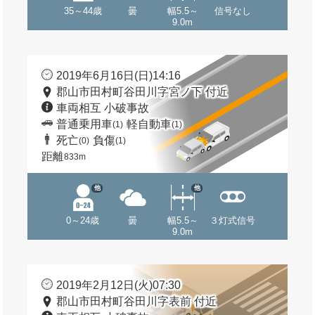
35～44歳
曇
幅5.5～
信号なし
9.0m
2019年6月16日(日)14:16
郡山市田村町谷田川字宮ノ下 付近
車両相互 小破事故
普通乗用車
軽自動車
(1)
(1)
死亡
負傷
(0)
(1)
距離
833m
他
他
0～24歳
曇
幅5.5～
３灯式信号
9.0m
2019年2月12日(火)07:30
郡山市田村町谷田川字表前 付近