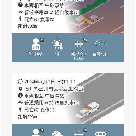
車両相互 中破事故
普通乗用車
軽自動車
(1)
(1)
死亡
負傷
(0)
(3)
距離
782m
他
他
0～24歳
晴
幅13.0～
信号なし
19.5m
2024年7月3日(水)11:10
石川郡玉川村大字蒜生 付近
車両相互 中破事故
普通乗用車
軽自動車
(1)
(1)
死亡
負傷
(0)
(1)
距離
823m
他
他