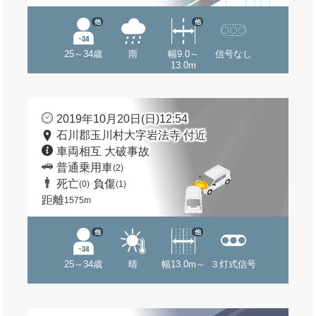
他
他
25～34歳
雨
幅9.0～
信号なし
13.0m
2019年10月20日(日)12:54
石川郡玉川村大字岩法寺 付近
車両相互 大破事故
普通乗用車
(2)
死亡
負傷
(0)
(1)
距離
1575m
他
他
25～34歳
晴
幅13.0m～
３灯式信号