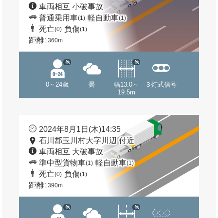
車両相互 小破事故
普通乗用車
軽自動車
(1)
(1)
死亡
負傷
(0)
(1)
距離
1360m
他
他
0～24歳
曇
幅13.0～
３灯式信号
19.5m
2024年8月1日(木)14:35
石川郡玉川村大字川辺 付近
車両相互 大破事故
準中型貨物車
軽自動車
(1)
(1)
死亡
負傷
(0)
(1)
距離
1390m
他
他