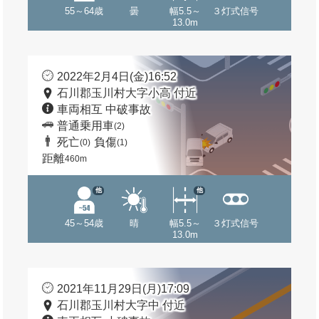
55～64歳
曇
幅5.5～
３灯式信号
13.0m
2022年2月4日(金)16:52
石川郡玉川村大字小高 付近
車両相互 中破事故
普通乗用車
(2)
死亡
負傷
(0)
(1)
距離
460m
他
他
45～54歳
晴
幅5.5～
３灯式信号
13.0m
2021年11月29日(月)17:09
石川郡玉川村大字中 付近