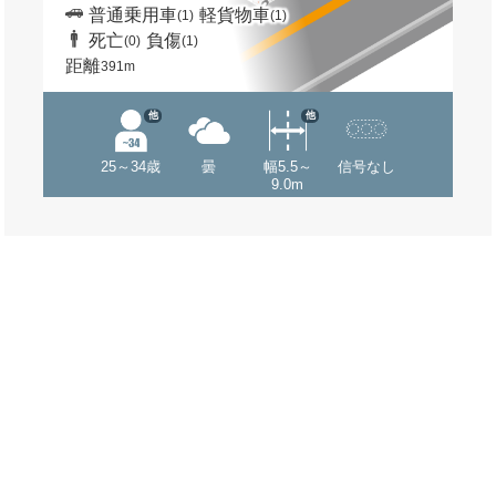
普通乗用車
軽貨物車
(1)
(1)
死亡
負傷
(0)
(1)
距離
391m
他
他
25～34歳
曇
幅5.5～
信号なし
9.0m