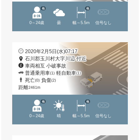
他
他
0～24歳
曇
幅～5.5m
信号なし
2020年2月5日(水)07:17
石川郡玉川村大字川辺 付近
車両相互 小破事故
普通乗用車
軽自動車
(1)
(1)
死亡
負傷
(0)
(2)
距離
2461m
他
他
0～24歳
晴
幅～5.5m
信号なし