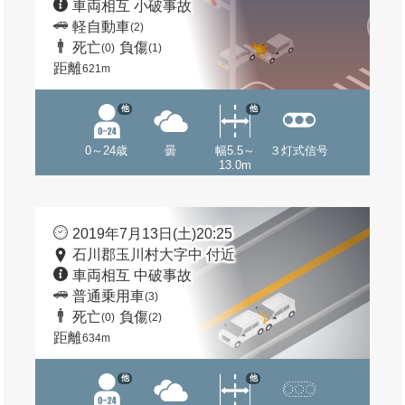
車両相互 小破事故
軽自動車
(2)
死亡
負傷
(0)
(1)
距離
621m
他
他
0～24歳
曇
幅5.5～
３灯式信号
13.0m
2019年7月13日(土)20:25
石川郡玉川村大字中 付近
車両相互 中破事故
普通乗用車
(3)
死亡
負傷
(0)
(2)
距離
634m
他
他