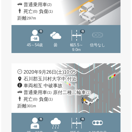
普通乗用車
(2)
死亡
負傷
(0)
(1)
距離
297m
他
他
45～54歳
曇
幅5.5～
信号なし
9.0m
2020年9月26日(土)10:05
石川郡玉川村大字中 付近
車両相互 中破事故
普通乗用車
原付二種二輪車
(1)
(1)
死亡
負傷
(0)
(1)
距離
301m
他
他