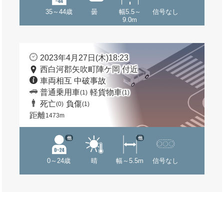
35～44歳
曇
幅5.5～
信号なし
9.0m
2023年4月27日(木)18:23
西白河郡矢吹町陣ケ岡 付近
車両相互 中破事故
普通乗用車
軽貨物車
(1)
(1)
死亡
負傷
(0)
(1)
距離
1473m
他
他
0～24歳
晴
幅～5.5m
信号なし