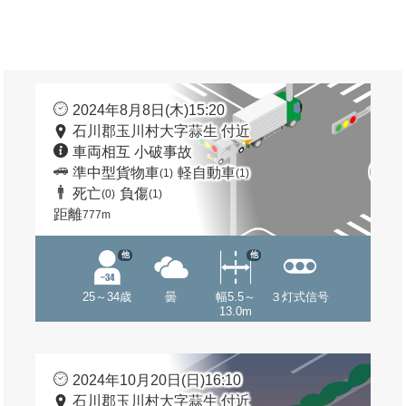
2024年8月8日(木)15:20
石川郡玉川村大字蒜生 付近
車両相互 小破事故
準中型貨物車
軽自動車
(1)
(1)
死亡
負傷
(0)
(1)
距離
777m
他
他
25～34歳
曇
幅5.5～
３灯式信号
13.0m
2024年10月20日(日)16:10
石川郡玉川村大字蒜生 付近