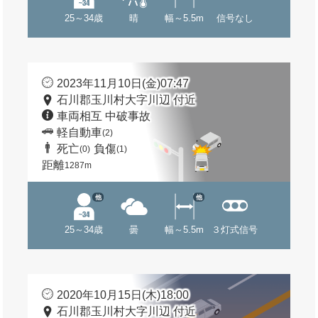
25～34歳
晴
幅～5.5m
信号なし
2023年11月10日(金)07:47
石川郡玉川村大字川辺 付近
車両相互 中破事故
軽自動車
(2)
死亡
負傷
(0)
(1)
距離
1287m
他
他
25～34歳
曇
幅～5.5m
３灯式信号
2020年10月15日(木)18:00
石川郡玉川村大字川辺 付近