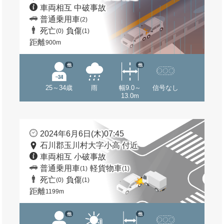
車両相互 中破事故
普通乗用車
(2)
死亡
負傷
(0)
(1)
距離
900m
他
他
25～34歳
雨
幅9.0～
信号なし
13.0m
2024年6月6日(木)07:45
石川郡玉川村大字小高 付近
車両相互 小破事故
普通乗用車
軽貨物車
(1)
(1)
死亡
負傷
(0)
(1)
距離
1199m
他
他