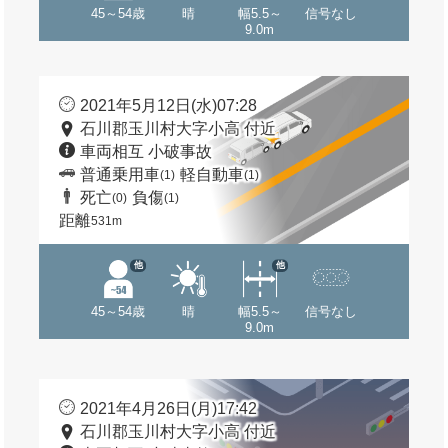
45～54歳
晴
幅5.5～
信号なし
9.0m
2021年5月12日(水)07:28
石川郡玉川村大字小高 付近
車両相互 小破事故
普通乗用車
軽自動車
(1)
(1)
死亡
負傷
(0)
(1)
距離
531m
他
他
45～54歳
晴
幅5.5～
信号なし
9.0m
2021年4月26日(月)17:42
石川郡玉川村大字小高 付近