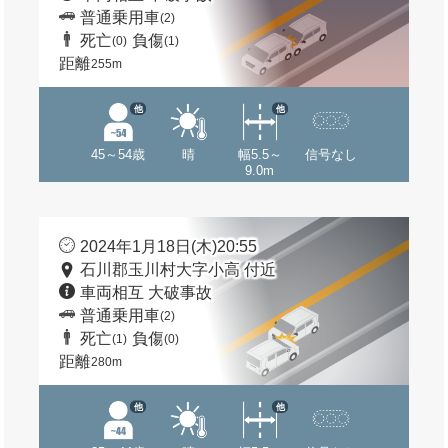
普通乗用車
(2)
死亡
負傷
(0)
(1)
距離
255m
他
他
45～54歳
晴
幅5.5～
信号なし
9.0m
2024年1月18日(木)20:55
石川郡玉川村大字小高 付近
車両相互 大破事故
普通乗用車
(2)
死亡
負傷
(1)
(0)
距離
280m
他
他