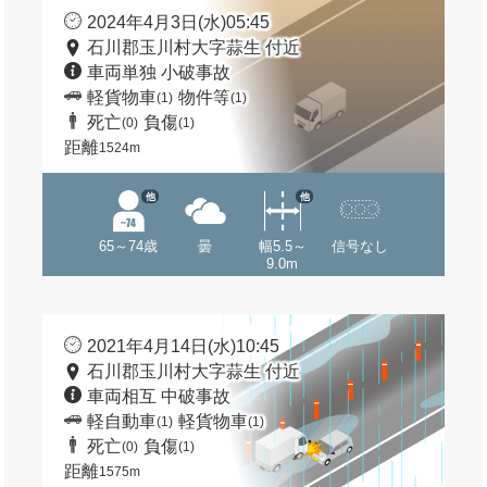
2024年4月3日(水)05:45
石川郡玉川村大字蒜生 付近
車両単独 小破事故
軽貨物車
物件等
(1)
(1)
死亡
負傷
(0)
(1)
距離
1524m
他
他
65～74歳
曇
幅5.5～
信号なし
9.0m
2021年4月14日(水)10:45
石川郡玉川村大字蒜生 付近
車両相互 中破事故
軽自動車
軽貨物車
(1)
(1)
死亡
負傷
(0)
(1)
距離
1575m