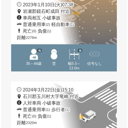
2023年1月10日(火)07:38
岩瀬郡鏡石町成田 付近
車両相互 小破事故
普通乗用車
軽自動車
(2)
(1)
死亡
負傷
(0)
(1)
距離
2276m
他
他
35～44歳
雪
幅5.5～
信号なし
13.0m
2024年3月22日(金)15:10
石川郡玉川村大字竜崎 付近
人対車両 小破事故
普通乗用車
歩行者
(1)
(1)
死亡
負傷
(0)
(1)
距離
2320m