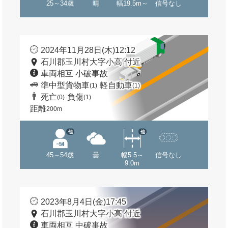
25～34歳
晴
幅19.5m～
信号なし
2024年11月28日(木)12:12
石川郡玉川村大字小高 付近
車両相互 小破事故
準中型貨物車
軽自動車
(1)
(1)
死亡
負傷
(0)
(1)
距離
200m
他
他
45～54歳
曇
幅5.5～
信号なし
9.0m
2023年8月4日(金)17:45
石川郡玉川村大字小高 付近
車両相互 中破事故