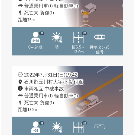
普通乗用車
軽自動車
(1)
(1)
死亡
負傷
(0)
(1)
距離
76m
他
他
0～24歳
晴
幅5.5～
押ボタン式
13.0m
信号
2022年7月31日(日)19:42
石川郡玉川村大字小高 付近
車両相互 中破事故
普通乗用車
軽自動車
(1)
(1)
死亡
負傷
(0)
(1)
距離
189m
他
他