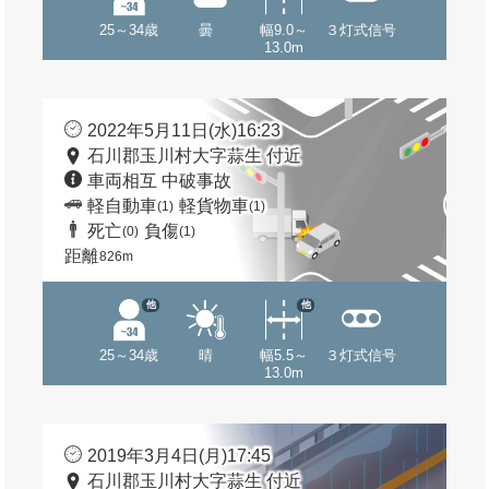
25～34歳
曇
幅9.0～
３灯式信号
13.0m
2022年5月11日(水)16:23
石川郡玉川村大字蒜生 付近
車両相互 中破事故
軽自動車
軽貨物車
(1)
(1)
死亡
負傷
(0)
(1)
距離
826m
他
他
25～34歳
晴
幅5.5～
３灯式信号
13.0m
2019年3月4日(月)17:45
石川郡玉川村大字蒜生 付近