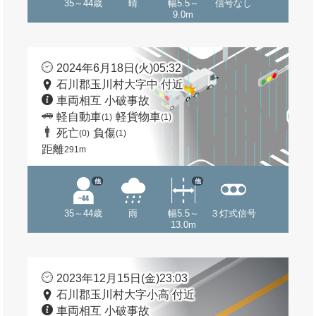
35～44歳
晴
幅5.5～
信号なし
9.0m
2024年6月18日(火)05:32
石川郡玉川村大字中 付近
車両相互 小破事故
軽自動車
軽貨物車
(1)
(1)
死亡
負傷
(0)
(1)
距離
291m
他
他
35～44歳
雨
幅5.5～
３灯式信号
13.0m
2023年12月15日(金)23:03
石川郡玉川村大字小高 付近
車両相互 小破事故