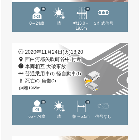
他
他
0～24歳
晴
幅13.0～
３灯式信号
19.5m
2020年11月24日(火)13:20
西白河郡矢吹町谷中 付近
車両相互 大破事故
普通乗用車
軽自動車
(1)
(1)
死亡
負傷
(0)
(2)
距離
1965m
他
他
65～74歳
晴
幅～5.5m
信号なし