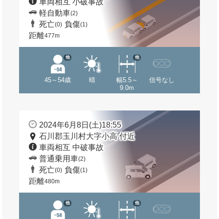
車両相互 小破事故
軽自動車
(2)
死亡
負傷
(0)
(1)
距離
477m
他
他
45～54歳
晴
幅5.5～
信号なし
9.0m
2024年6月8日(土)18:55
石川郡玉川村大字小高 付近
車両相互 中破事故
普通乗用車
(2)
死亡
負傷
(0)
(1)
距離
480m
他
他