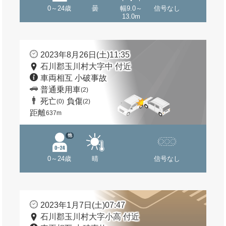
0～24歳
曇
幅9.0～
信号なし
13.0m
2023年8月26日(土)11:35
石川郡玉川村大字中 付近
車両相互 小破事故
普通乗用車
(2)
死亡
負傷
(0)
(2)
距離
637m
他
0～24歳
晴
信号なし
2023年1月7日(土)07:47
石川郡玉川村大字小高 付近