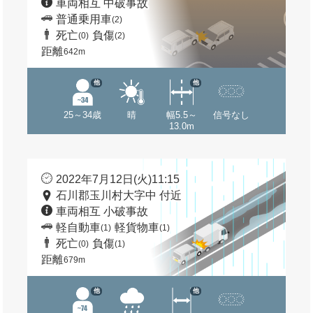
車両相互 中破事故
普通乗用車
(2)
死亡
負傷
(0)
(2)
距離
642m
他
他
25～34歳
晴
幅5.5～
信号なし
13.0m
2022年7月12日(火)11:15
石川郡玉川村大字中 付近
車両相互 小破事故
軽自動車
軽貨物車
(1)
(1)
死亡
負傷
(0)
(1)
距離
679m
他
他