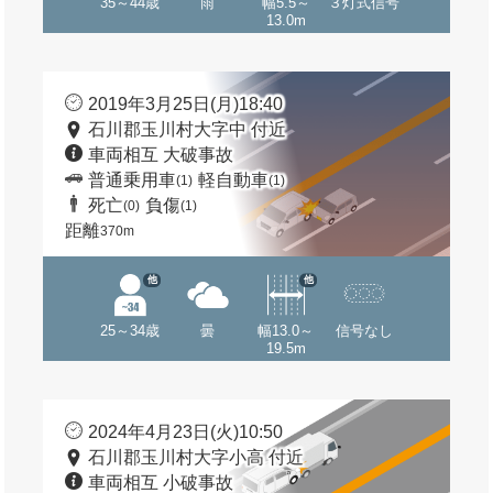
35～44歳
雨
幅5.5～
３灯式信号
13.0m
2019年3月25日(月)18:40
石川郡玉川村大字中 付近
車両相互 大破事故
普通乗用車
軽自動車
(1)
(1)
死亡
負傷
(0)
(1)
距離
370m
他
他
25～34歳
曇
幅13.0～
信号なし
19.5m
2024年4月23日(火)10:50
石川郡玉川村大字小高 付近
車両相互 小破事故