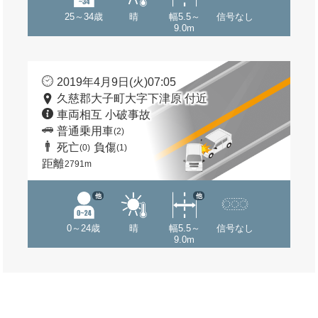
25～34歳
晴
幅5.5～
信号なし
9.0m
2019年4月9日(火)07:05
久慈郡大子町大字下津原 付近
車両相互 小破事故
普通乗用車
(2)
死亡
負傷
(0)
(1)
距離
2791m
他
他
0～24歳
晴
幅5.5～
信号なし
9.0m