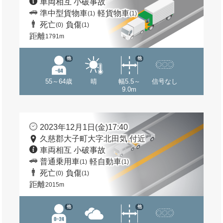
車両相互 小破事故
準中型貨物車
軽貨物車
(1)
(1)
死亡
負傷
(0)
(1)
距離
1791m
他
他
55～64歳
晴
幅5.5～
信号なし
9.0m
2023年12月1日(金)17:40
久慈郡大子町大字北田気 付近
車両相互 小破事故
普通乗用車
軽自動車
(1)
(1)
死亡
負傷
(0)
(1)
距離
2015m
他
他