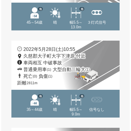
他
他
45～54歳
晴
幅5.5～
３灯式信号
13.0m
2022年5月28日(土)10:55
久慈郡大子町大字下津原 付近
車両相互 中破事故
普通乗用車
大型自動二輪大
(1)
(1)
死亡
負傷
(0)
(1)
距離
2811m
他
他
35～44歳
晴
幅5.5～
信号なし
9.0m