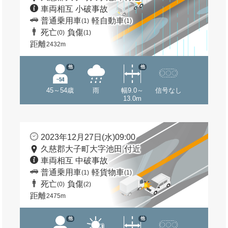
車両相互 小破事故
普通乗用車
軽自動車
(1)
(1)
死亡
負傷
(0)
(1)
距離
2432m
他
他
45～54歳
雨
幅9.0～
信号なし
13.0m
2023年12月27日(水)09:00
久慈郡大子町大字池田 付近
車両相互 中破事故
普通乗用車
軽貨物車
(1)
(1)
死亡
負傷
(0)
(2)
距離
2475m
他
他