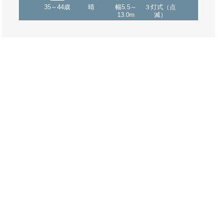
35～44歳
晴
幅5.5～
３灯式（点
13.0m
滅）