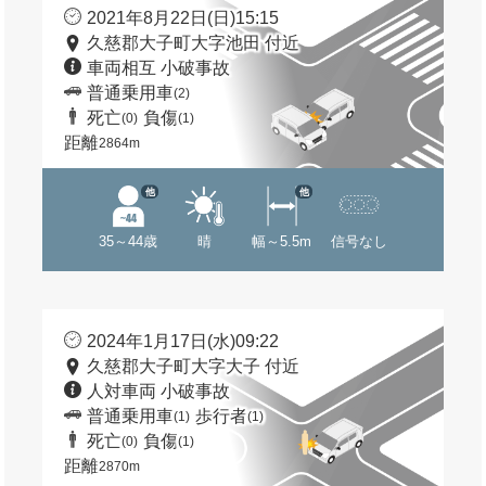
2021年8月22日(日)15:15
久慈郡大子町大字池田 付近
車両相互 小破事故
普通乗用車
(2)
死亡
負傷
(0)
(1)
距離
2864m
他
他
35～44歳
晴
幅～5.5m
信号なし
2024年1月17日(水)09:22
久慈郡大子町大字大子 付近
人対車両 小破事故
普通乗用車
歩行者
(1)
(1)
死亡
負傷
(0)
(1)
距離
2870m