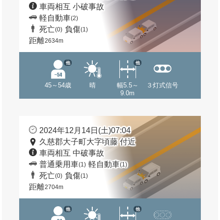
車両相互 小破事故
軽自動車
(2)
死亡
負傷
(0)
(1)
距離
2634m
他
他
45～54歳
晴
幅5.5～
３灯式信号
9.0m
2024年12月14日(土)07:04
久慈郡大子町大字頃藤 付近
車両相互 中破事故
普通乗用車
軽自動車
(1)
(1)
死亡
負傷
(0)
(1)
距離
2704m
他
他