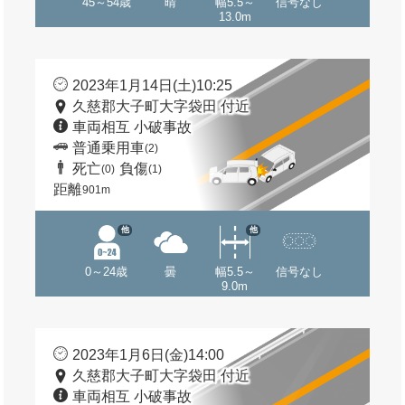
45～54歳
晴
幅5.5～
信号なし
13.0m
2023年1月14日(土)10:25
久慈郡大子町大字袋田 付近
車両相互 小破事故
普通乗用車
(2)
死亡
負傷
(0)
(1)
距離
901m
他
他
0～24歳
曇
幅5.5～
信号なし
9.0m
2023年1月6日(金)14:00
久慈郡大子町大字袋田 付近
車両相互 小破事故