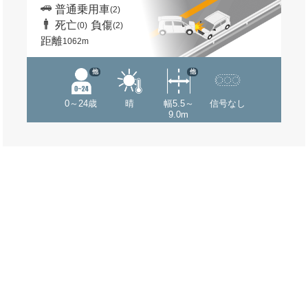
普通乗用車
(2)
死亡
負傷
(0)
(2)
距離
1062m
他
他
0～24歳
晴
幅5.5～
信号なし
9.0m