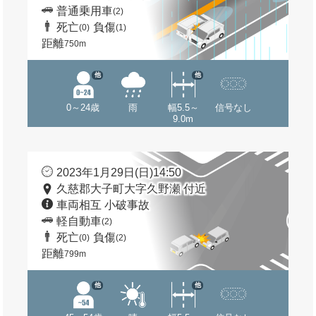
普通乗用車
(2)
死亡
負傷
(0)
(1)
距離
750m
他
他
0～24歳
雨
幅5.5～
信号なし
9.0m
2023年1月29日(日)14:50
久慈郡大子町大字久野瀬 付近
車両相互 小破事故
軽自動車
(2)
死亡
負傷
(0)
(2)
距離
799m
他
他