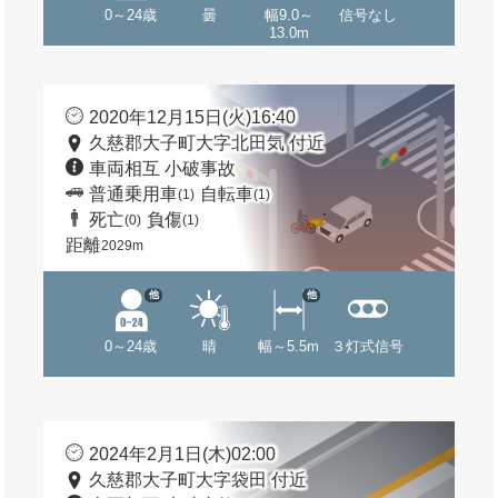
0～24歳
曇
幅9.0～
信号なし
13.0m
2020年12月15日(火)16:40
久慈郡大子町大字北田気 付近
車両相互 小破事故
普通乗用車
自転車
(1)
(1)
死亡
負傷
(0)
(1)
距離
2029m
他
他
0～24歳
晴
幅～5.5m
３灯式信号
2024年2月1日(木)02:00
久慈郡大子町大字袋田 付近