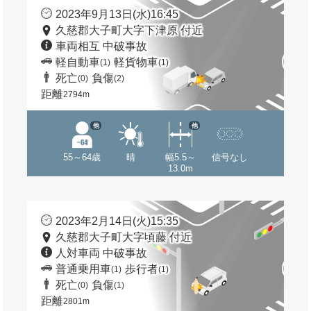
2023年9月13日(水)16:45
久慈郡大子町大字下津原 付近
車両相互 中破事故
軽自動車
軽貨物車
(1)
(1)
死亡
負傷
(0)
(2)
距離
2794m
他
他
55～64歳
晴
幅5.5～
信号なし
13.0m
2023年2月14日(火)15:35
久慈郡大子町大字頃藤 付近
人対車両 中破事故
普通乗用車
歩行者
(1)
(1)
死亡
負傷
(0)
(1)
距離
2801m