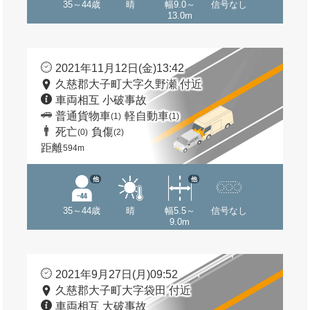
35～44歳
晴
幅9.0～
信号なし
13.0m
2021年11月12日(金)13:42
久慈郡大子町大字久野瀬 付近
車両相互 小破事故
普通貨物車
軽自動車
(1)
(1)
死亡
負傷
(0)
(2)
距離
594m
他
他
35～44歳
晴
幅5.5～
信号なし
9.0m
2021年9月27日(月)09:52
久慈郡大子町大字袋田 付近
車両相互 大破事故