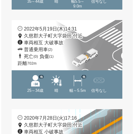
35～44歳
晴
幅5.5～
信号なし
9.0m
2022年5月19日(木)14:31
久慈郡大子町大字袋田 付近
車両相互 大破事故
普通乗用車
(2)
死亡
負傷
(0)
(1)
距離
702m
他
他
25～34歳
晴
幅～5.5m
信号なし
2020年7月28日(火)17:16
久慈郡大子町大字袋田 付近
車両相互 小破事故