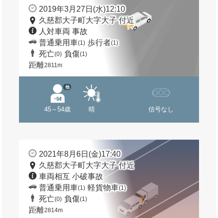
2019年3月27日(水)12:10
久慈郡大子町大字大子 付近
人対車両 事故
普通乗用車
歩行者
(1)
(1)
死亡
負傷
(0)
(1)
距離
2811m
他
45～54歳
晴
信号なし
2021年8月6日(金)17:40
久慈郡大子町大字大子 付近
車両相互 小破事故
普通乗用車
軽貨物車
(1)
(1)
死亡
負傷
(0)
(1)
距離
2814m