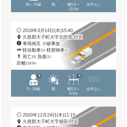
65～74歳
晴
幅5.5～
信号なし
13.0m
2019年3月14日(木)15:40
久慈郡大子町大字北田気 付近
車両相互 小破事故
軽自動車
軽貨物車
(1)
(1)
死亡
負傷
(0)
(1)
距離
1163m
他
他
0～24歳
晴
幅5.5～
信号なし
9.0m
2020年12月24日(木)11:15
久慈郡大子町大字袋田 付近