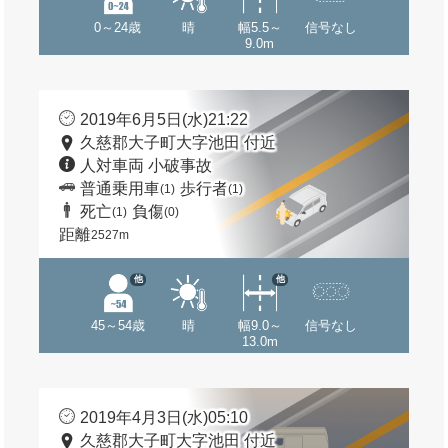
0～24歳
晴
幅5.5～
信号なし
9.0m
2019年6月5日(水)21:22
久慈郡大子町大字池田 付近
人対車両 小破事故
普通乗用車
歩行者
(1)
(1)
死亡
負傷
(1)
(0)
距離
2527m
他
他
45～54歳
晴
幅9.0～
信号なし
13.0m
2019年4月3日(水)05:10
久慈郡大子町大字池田 付近