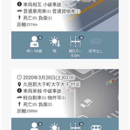
車両相互 小破事故
普通乗用車
普通貨物車
(1)
(1)
死亡
負傷
(0)
(1)
距離
2574m
他
他
45～54歳
晴
幅5.5～
信号なし
9.0m
2020年3月28日(土)03:00
久慈郡大子町大字大子 付近
車両単独 中破事故
軽自動車
物件等
(1)
(1)
死亡
負傷
(0)
(2)
距離
2580m
他
他