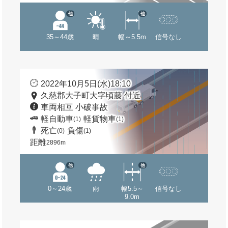
他
他
35～44歳
晴
幅～5.5m
信号なし
2022年10月5日(水)18:10
久慈郡大子町大字頃藤 付近
車両相互 小破事故
軽自動車
軽貨物車
(1)
(1)
死亡
負傷
(0)
(1)
距離
2896m
他
他
0～24歳
雨
幅5.5～
信号なし
9.0m