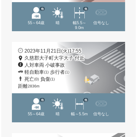
他
他
55～64歳
晴
幅5.5～
信号なし
9.0m
2023年11月21日(火)17:55
久慈郡大子町大字大子 付近
人対車両 小破事故
軽自動車
歩行者
(1)
(1)
死亡
負傷
(0)
(1)
距離
2836m
他
他
55～64歳
晴
幅～5.5m
信号なし