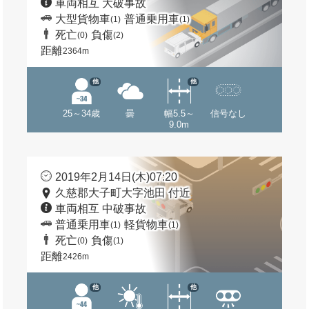
車両相互 大破事故
大型貨物車
普通乗用車
(1)
(1)
死亡
負傷
(0)
(2)
距離
2364m
他
他
25～34歳
曇
幅5.5～
信号なし
9.0m
2019年2月14日(木)07:20
久慈郡大子町大字池田 付近
車両相互 中破事故
普通乗用車
軽貨物車
(1)
(1)
死亡
負傷
(0)
(1)
距離
2426m
他
他