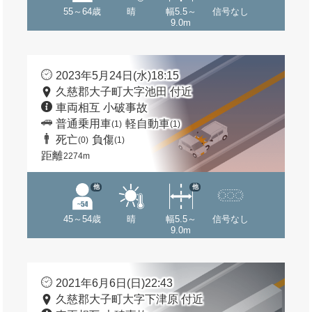
55～64歳
晴
幅5.5～
信号なし
9.0m
2023年5月24日(水)18:15
久慈郡大子町大字池田 付近
車両相互 小破事故
普通乗用車
軽自動車
(1)
(1)
死亡
負傷
(0)
(1)
距離
2274m
他
他
45～54歳
晴
幅5.5～
信号なし
9.0m
2021年6月6日(日)22:43
久慈郡大子町大字下津原 付近