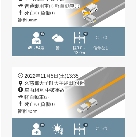
普通乗用車
軽自動車
(1)
(1)
死亡
負傷
(0)
(1)
距離
389m
他
他
45～54歳
曇
幅9.0～
信号なし
13.0m
2022年11月5日(土)13:35
久慈郡大子町大字袋田 付近
車両相互 中破事故
軽自動車
(2)
死亡
負傷
(0)
(1)
距離
427m
他
他