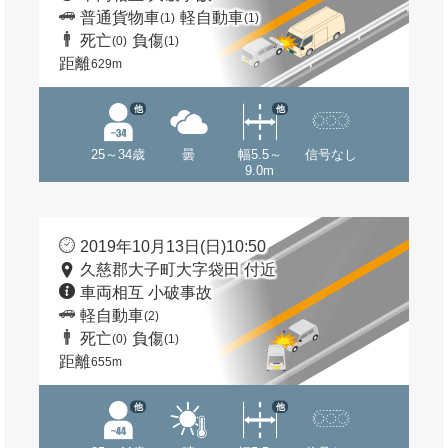
普通貨物車
軽自動車
(1)
(1)
死亡
負傷
(0)
(1)
距離
629m
他
他
25～34歳
曇
幅5.5～
信号なし
9.0m
2019年10月13日(日)10:50
久慈郡大子町大字袋田 付近
車両相互 小破事故
軽自動車
(2)
死亡
負傷
(0)
(1)
距離
655m
他
他