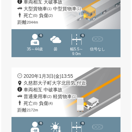
車両相互 大破事故
大型貨物車
中型貨物車
(1)
(1)
死亡
負傷
(0)
(2)
距離
2044m
他
他
35～44歳
曇
幅5.5～
信号なし
9.0m
2020年1月3日(金)13:55
久慈郡大子町大字北田気 付近
車両相互 中破事故
普通乗用車
軽貨物車
(2)
(1)
死亡
負傷
(0)
(4)
距離
2172m
他
他