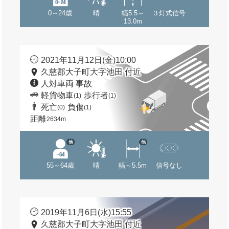
0～24歳
晴
幅5.5～
３灯式信号
13.0m
2021年11月12日(金)10:00
久慈郡大子町大字池田 付近
人対車両 事故
軽貨物車
歩行者
(1)
(1)
死亡
負傷
(0)
(1)
距離
2634m
他
他
55～64歳
晴
幅～5.5m
信号なし
2019年11月6日(水)15:55
久慈郡大子町大字池田 付近