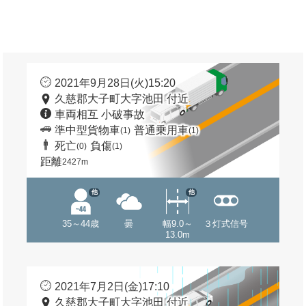
2021年9月28日(火)15:20
久慈郡大子町大字池田 付近
車両相互 小破事故
準中型貨物車
普通乗用車
(1)
(1)
死亡
負傷
(0)
(1)
距離
2427m
他
他
35～44歳
曇
幅9.0～
３灯式信号
13.0m
2021年7月2日(金)17:10
久慈郡大子町大字池田 付近