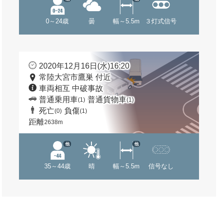
0～24歳
曇
幅～5.5m
３灯式信号
2020年12月16日(水)16:20
常陸大宮市鷹巣 付近
車両相互 中破事故
普通乗用車
普通貨物車
(1)
(1)
死亡
負傷
(0)
(1)
距離
2638m
他
他
35～44歳
晴
幅～5.5m
信号なし