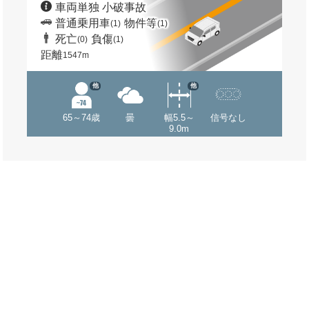
車両単独 小破事故
普通乗用車
物件等
(1)
(1)
死亡
負傷
(0)
(1)
距離
1547m
他
他
65～74歳
曇
幅5.5～
信号なし
9.0m