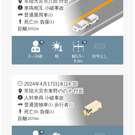
常陸大宮市八田 付近
車両相互 小破事故
普通乗用車
(2)
死亡
負傷
(0)
(1)
距離
2052m
他
他
0～24歳
晴
幅5.5～
信号なし
9.0m
2024年4月17日(水)14:30
常陸大宮市東野ののそ 付近
人対車両 小破事故
普通貨物車
歩行者
(1)
(1)
死亡
負傷
(0)
(1)
距離
2070m
他