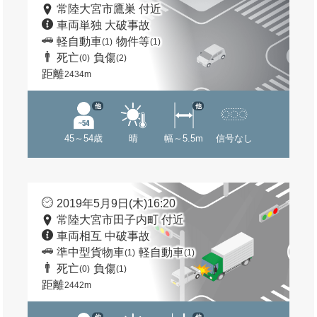
常陸大宮市鷹巣 付近
車両単独 大破事故
軽自動車
物件等
(1)
(1)
死亡
負傷
(0)
(2)
距離
2434m
他
他
45～54歳
晴
幅～5.5m
信号なし
2019年5月9日(木)16:20
常陸大宮市田子内町 付近
車両相互 中破事故
準中型貨物車
軽自動車
(1)
(1)
死亡
負傷
(0)
(1)
距離
2442m
他
他