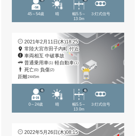
45～54歳
晴
幅5.5～
３灯式信号
13.0m
2021年2月11日(木)18:25
常陸大宮市田子内町 付近
車両相互 中破事故
普通乗用車
軽自動車
(1)
(1)
死亡
負傷
(0)
(2)
距離
2445m
他
他
0～24歳
晴
幅5.5～
３灯式信号
13.0m
2022年5月26日(木)08:15