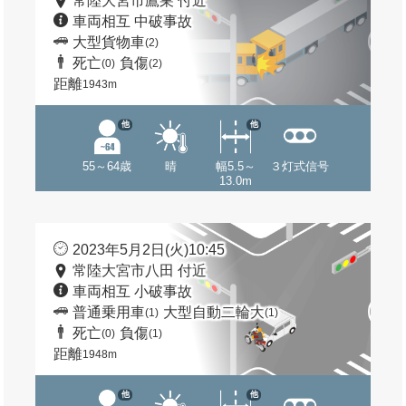
常陸大宮市鷹巣 付近
車両相互 中破事故
大型貨物車
(2)
死亡
負傷
(0)
(2)
距離
1943m
他
他
55～64歳
晴
幅5.5～
３灯式信号
13.0m
2023年5月2日(火)10:45
常陸大宮市八田 付近
車両相互 小破事故
普通乗用車
大型自動二輪大
(1)
(1)
死亡
負傷
(0)
(1)
距離
1948m
他
他