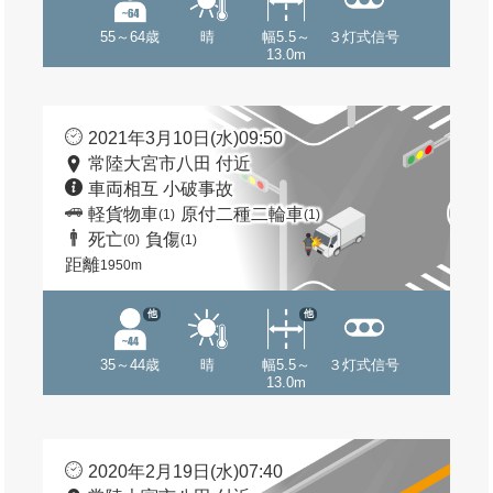
55～64歳
晴
幅5.5～
３灯式信号
13.0m
2021年3月10日(水)09:50
常陸大宮市八田 付近
車両相互 小破事故
軽貨物車
原付二種二輪車
(1)
(1)
死亡
負傷
(0)
(1)
距離
1950m
他
他
35～44歳
晴
幅5.5～
３灯式信号
13.0m
2020年2月19日(水)07:40