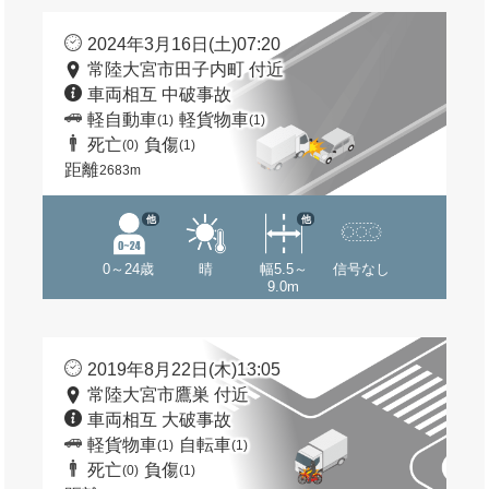
2024年3月16日(土)07:20
常陸大宮市田子内町 付近
車両相互 中破事故
軽自動車
軽貨物車
(1)
(1)
死亡
負傷
(0)
(1)
距離
2683m
他
他
0～24歳
晴
幅5.5～
信号なし
9.0m
2019年8月22日(木)13:05
常陸大宮市鷹巣 付近
車両相互 大破事故
軽貨物車
自転車
(1)
(1)
死亡
負傷
(0)
(1)