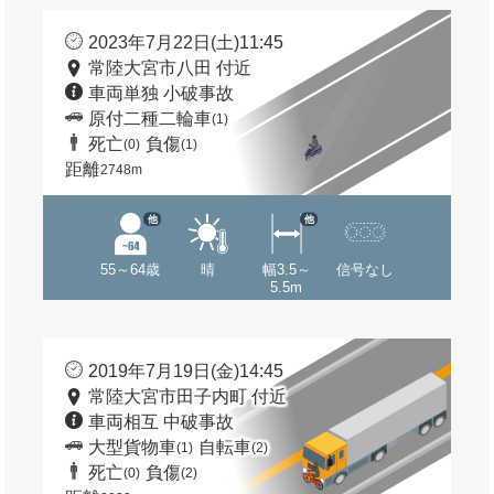
2023年7月22日(土)11:45
常陸大宮市八田 付近
車両単独 小破事故
原付二種二輪車
(1)
死亡
負傷
(0)
(1)
距離
2748m
他
他
55～64歳
晴
幅3.5～
信号なし
5.5m
2019年7月19日(金)14:45
常陸大宮市田子内町 付近
車両相互 中破事故
大型貨物車
自転車
(1)
(2)
死亡
負傷
(0)
(2)