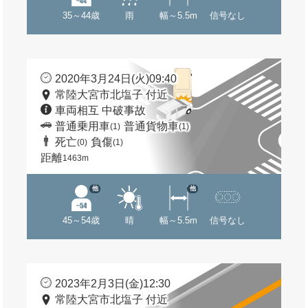
35～44歳
雨
幅～5.5m
信号なし
2020年3月24日(火)09:40
常陸大宮市北塩子 付近
車両相互 中破事故
普通乗用車
普通貨物車
(1)
(1)
死亡
負傷
(0)
(1)
距離
1463m
他
他
45～54歳
晴
幅～5.5m
信号なし
2023年2月3日(金)12:30
常陸大宮市北塩子 付近