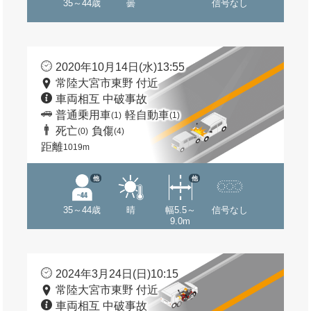
35～44歳
曇
信号なし
2020年10月14日(水)13:55
常陸大宮市東野 付近
車両相互 中破事故
普通乗用車
軽自動車
(1)
(1)
死亡
負傷
(0)
(4)
距離
1019m
他
他
35～44歳
晴
幅5.5～
信号なし
9.0m
2024年3月24日(日)10:15
常陸大宮市東野 付近
車両相互 中破事故