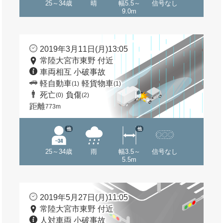
25～34歳
晴
幅5.5～
信号なし
9.0m
2019年3月11日(月)13:05
常陸大宮市東野 付近
車両相互 小破事故
軽自動車
軽貨物車
(1)
(1)
死亡
負傷
(0)
(2)
距離
773m
他
他
25～34歳
雨
幅3.5～
信号なし
5.5m
2019年5月27日(月)11:05
常陸大宮市東野 付近
人対車両 小破事故