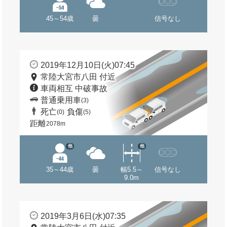
45～54歳
曇
信号なし
2019年12月10日(火)07:45
常陸大宮市八田 付近
車両相互 中破事故
普通乗用車
(3)
死亡
負傷
(0)
(5)
距離
2078m
他
他
35～44歳
曇
幅5.5～
信号なし
9.0m
2019年3月6日(水)07:35