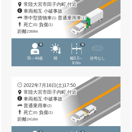
常陸大宮市田子内町 付近
車両相互 小破事故
準中型貨物車
普通乗用車
(1)
(1)
死亡
負傷
(0)
(1)
距離
2369m
他
他
35～44歳
晴
幅5.5～
信号なし
9.0m
2022年7月16日(土)17:50
常陸大宮市田子内町 付近
車両相互 中破事故
普通乗用車
(2)
死亡
負傷
(0)
(1)
距離
2418m