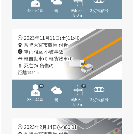
45～54歳
曇
幅5.5～
３灯式信号
9.0m
2023年11月11日(土)11:40
常陸大宮市鷹巣 付近
車両相互 小破事故
軽自動車
軽貨物車
(1)
(1)
死亡
負傷
(0)
(2)
距離
1924m
他
他
35～44歳
曇
幅5.5～
３灯式信号
9.0m
2023年2月14日(火)00:01