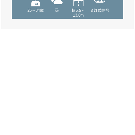
25～34歳
曇
幅5.5～
３灯式信号
13.0m