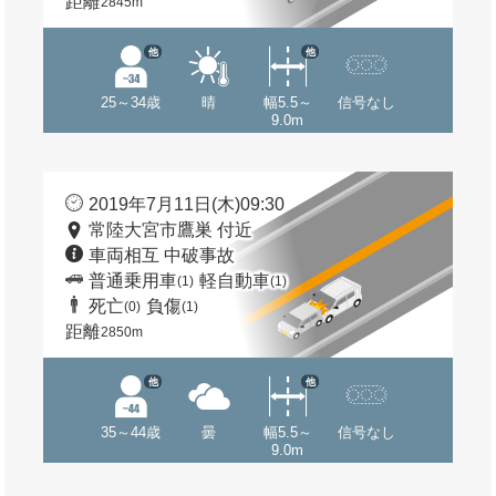
距離
2845m
他
他
25～34歳
晴
幅5.5～
信号なし
9.0m
2019年7月11日(木)09:30
常陸大宮市鷹巣 付近
車両相互 中破事故
普通乗用車
軽自動車
(1)
(1)
死亡
負傷
(0)
(1)
距離
2850m
他
他
35～44歳
曇
幅5.5～
信号なし
9.0m