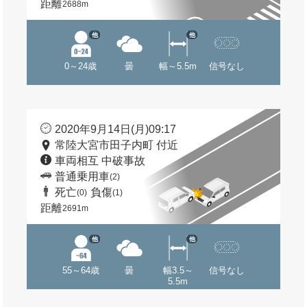
距離
2688m
他
他
0～24歳
曇
幅～5.5m
信号なし
2020年9月14日(月)09:17
常陸大宮市田子内町 付近
車両相互 中破事故
普通乗用車
(2)
死亡
負傷
(0)
(1)
距離
2691m
他
他
55～64歳
曇
幅3.5～
信号なし
5.5m