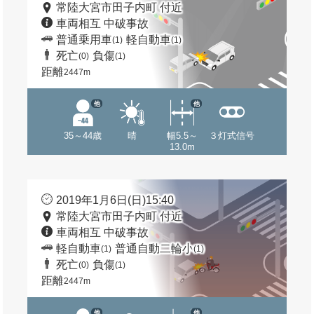
常陸大宮市田子内町 付近
車両相互 中破事故
普通乗用車
軽自動車
(1)
(1)
死亡
負傷
(0)
(1)
距離
2447m
他
他
35～44歳
晴
幅5.5～
３灯式信号
13.0m
2019年1月6日(日)15:40
常陸大宮市田子内町 付近
車両相互 中破事故
軽自動車
普通自動二輪小
(1)
(1)
死亡
負傷
(0)
(1)
距離
2447m
他
他