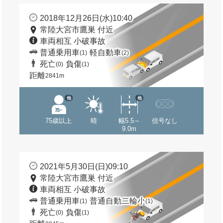
2018年12月26日(水)10:40
常陸大宮市鷹巣 付近
車両相互 小破事故
普通乗用車
軽自動車
(1)
(2)
死亡
負傷
(0)
(1)
距離
2841m
他
他
75歳以上
晴
幅5.5～
信号なし
9.0m
2021年5月30日(日)09:10
常陸大宮市鷹巣 付近
車両相互 小破事故
普通乗用車
普通自動二輪小
(1)
(1)
死亡
負傷
(0)
(1)