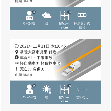
距離
2830m
他
他
0～24歳
曇
幅5.5～
押ボタン式
9.0m
信号
2021年11月11日(木)10:45
常陸大宮市鷹巣 付近
車両相互 中破事故
軽自動車
軽貨物車
(1)
(1)
死亡
負傷
(0)
(1)
距離
2838m
他
他
45～54歳
晴
幅5.5～
信号なし
9.0m