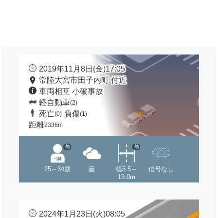
2019年11月8日(金)17:05
常陸大宮市田子内町 付近
車両相互 小破事故
軽自動車
(2)
死亡
負傷
(0)
(1)
距離
2336m
他
他
25～34歳
曇
幅5.5～
信号なし
13.0m
2024年1月23日(火)08:05