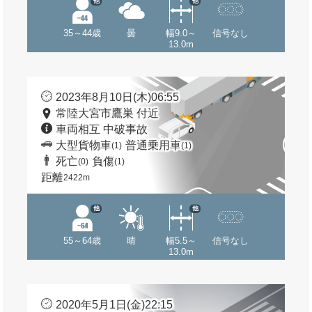
他
他
35～44歳
曇
幅9.0～
信号なし
13.0m
2023年8月10日(木)06:55
常陸大宮市鷹巣 付近
車両相互 中破事故
大型貨物車
普通乗用車
(1)
(1)
死亡
負傷
(0)
(1)
距離
2422m
他
他
55～64歳
晴
幅5.5～
信号なし
13.0m
2020年5月1日(金)22:15