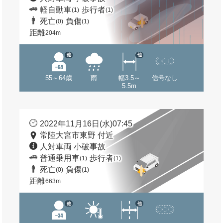
軽自動車
歩行者
(1)
(1)
死亡
負傷
(0)
(1)
距離
204m
他
他
55～64歳
雨
幅3.5～
信号なし
5.5m
2022年11月16日(水)07:45
常陸大宮市東野 付近
人対車両 小破事故
普通乗用車
歩行者
(1)
(1)
死亡
負傷
(0)
(1)
距離
663m
他
他