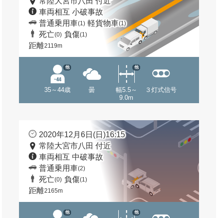
常陸大宮市八田 付近
車両相互 小破事故
普通乗用車
軽貨物車
(1)
(1)
死亡
負傷
(0)
(1)
距離
2119m
他
他
35～44歳
曇
幅5.5～
３灯式信号
9.0m
2020年12月6日(日)16:15
常陸大宮市八田 付近
車両相互 中破事故
普通乗用車
(2)
死亡
負傷
(0)
(1)
距離
2165m
他
他