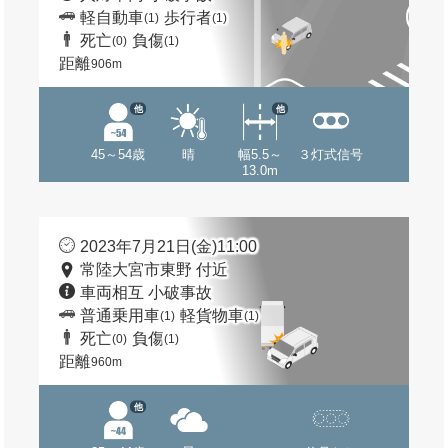
軽自動車
歩行者
(1)
(1)
死亡
負傷
(0)
(1)
距離
906m
他
他
45～54歳
晴
幅5.5～
３灯式信号
13.0m
2023年7月21日(金)11:00
常陸大宮市東野 付近
車両相互 小破事故
普通乗用車
軽貨物車
(1)
(1)
死亡
負傷
(0)
(1)
距離
960m
他