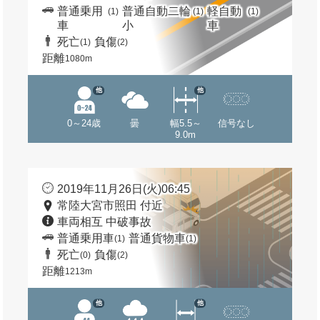
普通乗用
普通自動二輪
軽自動
(1)
(1)
(1)
車
小
車
死亡
負傷
(1)
(2)
距離
1080m
他
他
0～24歳
曇
幅5.5～
信号なし
9.0m
2019年11月26日(火)06:45
常陸大宮市照田 付近
車両相互 中破事故
普通乗用車
普通貨物車
(1)
(1)
死亡
負傷
(0)
(2)
距離
1213m
他
他