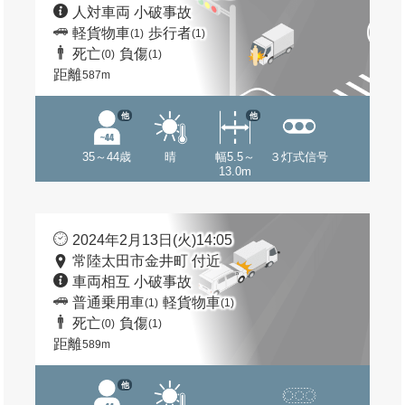
人対車両 小破事故
軽貨物車
歩行者
(1)
(1)
死亡
負傷
(0)
(1)
距離
587m
他
他
35～44歳
晴
幅5.5～
３灯式信号
13.0m
2024年2月13日(火)14:05
常陸太田市金井町 付近
車両相互 小破事故
普通乗用車
軽貨物車
(1)
(1)
死亡
負傷
(0)
(1)
距離
589m
他