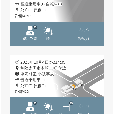
普通乗用車
自転車
(1)
(1)
死亡
負傷
(0)
(1)
距離
396m
他
65～74歳
晴
信号なし
2023年10月4日(水)14:35
常陸太田市木崎二町 付近
車両相互 小破事故
普通乗用車
(2)
死亡
負傷
(0)
(1)
距離
419m
他
他