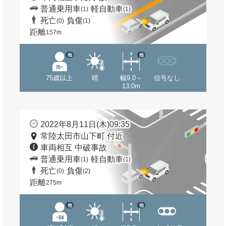
普通乗用車
軽自動車
(1)
(1)
死亡
負傷
(0)
(1)
距離
157m
他
他
75歳以上
晴
幅9.0～
信号なし
13.0m
2022年8月11日(木)09:35
常陸太田市山下町 付近
車両相互 中破事故
普通乗用車
軽自動車
(1)
(1)
死亡
負傷
(0)
(2)
距離
275m
他
他