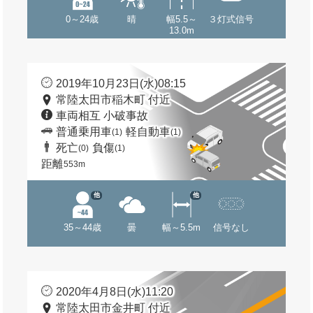
0～24歳
晴
幅5.5～
３灯式信号
13.0m
2019年10月23日(水)08:15
常陸太田市稲木町 付近
車両相互 小破事故
普通乗用車
軽自動車
(1)
(1)
死亡
負傷
(0)
(1)
距離
553m
他
他
35～44歳
曇
幅～5.5m
信号なし
2020年4月8日(水)11:20
常陸太田市金井町 付近