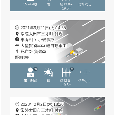
55～64歳
雨
幅13.0～
信号なし
19.5m
2021年9月21日(火)14:55
常陸太田市三才町 付近
車両相互 小破事故
大型貨物車
軽自動車
(1)
(1)
死亡
負傷
(0)
(2)
距離
509m
他
他
45～54歳
晴
幅13.0～
信号なし
19.5m
2023年2月2日(木)18:20
常陸太田市三才町 付近