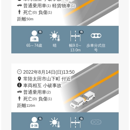
普通乗用車
軽貨物車
(1)
(1)
死亡
負傷
(0)
(1)
距離
50m
他
他
65～74歳
晴
幅9.0～
歩車分式信
13.0m
号
2022年8月14日(日)13:50
常陸太田市山下町 付近
車両相互 小破事故
普通乗用車
(2)
死亡
負傷
(0)
(1)
距離
116m
他
他