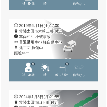
45～54歳
晴
信号なし
2019年6月1日(土)17:00
常陸太田市木崎二町 付近
車両相互 小破事故
普通乗用車
軽自動車
(1)
(1)
死亡
負傷
(0)
(1)
距離
487m
他
他
25～34歳
晴
幅～5.5m
信号なし
2024年1月8日(月)21:55
常陸太田市山下町 付近