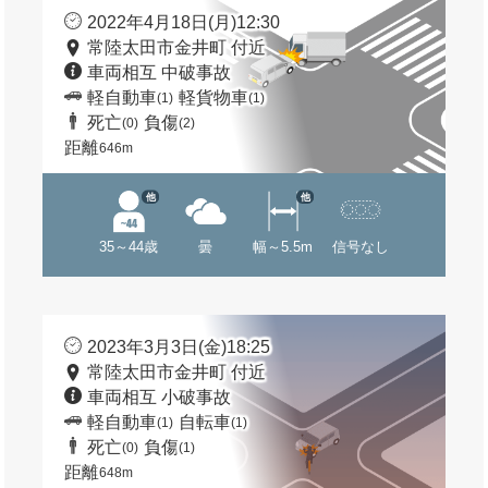
2022年4月18日(月)12:30
常陸太田市金井町 付近
車両相互 中破事故
軽自動車
軽貨物車
(1)
(1)
死亡
負傷
(0)
(2)
距離
646m
他
他
35～44歳
曇
幅～5.5m
信号なし
2023年3月3日(金)18:25
常陸太田市金井町 付近
車両相互 小破事故
軽自動車
自転車
(1)
(1)
死亡
負傷
(0)
(1)
距離
648m