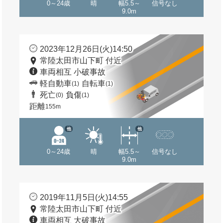
0～24歳
晴
幅5.5～
信号なし
9.0m
2023年12月26日(火)14:50
常陸太田市山下町 付近
車両相互 小破事故
軽自動車
自転車
(1)
(1)
死亡
負傷
(0)
(1)
距離
155m
他
他
0～24歳
晴
幅5.5～
信号なし
9.0m
2019年11月5日(火)14:55
常陸太田市山下町 付近
車両相互 大破事故