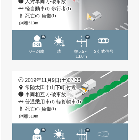
人対車両 小破事故
軽自動車
歩行者
(1)
(1)
死亡
負傷
(0)
(1)
距離
513m
他
他
0～24歳
晴
幅5.5～
３灯式信号
13.0m
2019年11月9日(土)07:36
常陸太田市山下町 付近
車両相互 小破事故
普通乗用車
軽貨物車
(1)
(1)
死亡
負傷
(0)
(1)
距離
518m
他
他