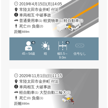
2019年4月15日(月)14:05
常陸太田市金井町 付近
車両相互 中破事故
普通乗用車
軽貨物車
軽自動車
(1)
(1)
(1)
死亡
負傷
(0)
(2)
距離
669m
他
他
45～54歳
晴
幅5.5～
信号なし
9.0m
2020年11月1日(日)11:15
常陸太田市金井町 付近
車両相互 大破事故
軽自動車
大型自動二輪大
(1)
(1)
死亡
負傷
(0)
(1)
距離
690m