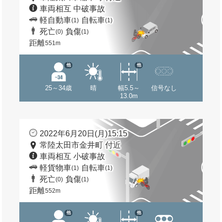
車両相互 中破事故
軽自動車
自転車
(1)
(1)
死亡
負傷
(0)
(1)
距離
551m
他
他
25～34歳
晴
幅5.5～
信号なし
13.0m
2022年6月20日(月)15:15
常陸太田市金井町 付近
車両相互 小破事故
軽貨物車
自転車
(1)
(1)
死亡
負傷
(0)
(1)
距離
552m
他
他