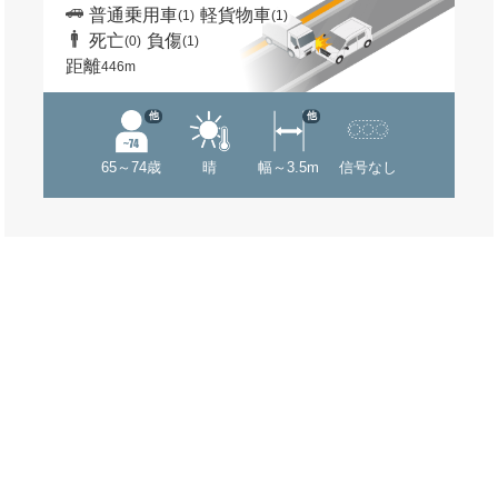
普通乗用車
軽貨物車
(1)
(1)
死亡
負傷
(0)
(1)
距離
446m
他
他
65～74歳
晴
幅～3.5m
信号なし