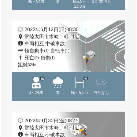
45～54歳
晴
幅5.5～
３灯式信号
13.0m
2022年6月12日(日)08:30
常陸太田市木崎二町 付近
車両相互 中破事故
軽自動車
自転車
(1)
(1)
死亡
負傷
(0)
(1)
距離
324m
他
他
0～24歳
雨
幅～5.5m
信号なし
2022年9月30日(金)08:45
常陸太田市木崎二町 付近
車両相互 小破事故