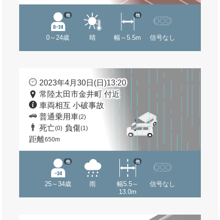
他
他
0～24歳
晴
幅～5.5m
信号なし
2023年4月30日(日)13:20
常陸太田市金井町 付近
車両相互 小破事故
普通乗用車
(2)
死亡
負傷
(0)
(1)
距離
650m
他
他
25～34歳
雨
幅5.5～
信号なし
13.0m