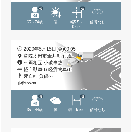
他
他
65～74歳
晴
幅5.5～
信号なし
9.0m
2020年5月15日(金)09:05
常陸太田市金井町 付近
車両相互 小破事故
軽自動車
軽貨物車
(1)
(1)
死亡
負傷
(0)
(2)
距離
652m
他
他
35～44歳
曇
幅～5.5m
信号なし