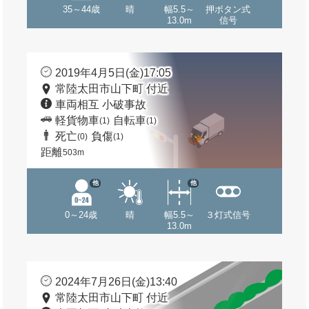
35～44歳
晴
幅5.5～
押ボタン式
13.0m
信号
2019年4月5日(金)17:05
常陸太田市山下町 付近
車両相互 小破事故
軽貨物車
自転車
(1)
(1)
死亡
負傷
(0)
(1)
距離
503m
他
他
0～24歳
晴
幅5.5～
３灯式信号
13.0m
2024年7月26日(金)13:40
常陸太田市山下町 付近