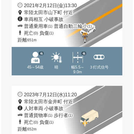
2021年2月12日(金)13:30
常陸太田市山下町 付近
車両相互 小破事故
普通乗用車
普通自動二輪小
(1)
(1)
死亡
負傷
(0)
(1)
距離
651m
他
他
45～54歳
晴
幅5.5～
３灯式信号
9.0m
2023年7月12日(水)11:20
常陸太田市金井町 付近
人対車両 小破事故
普通貨物車
歩行者
(1)
(1)
死亡
負傷
(0)
(1)
距離
652m