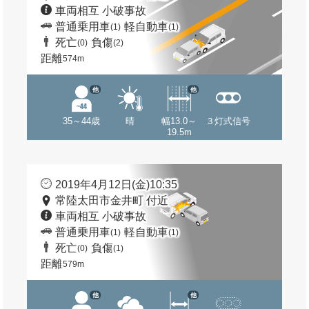
車両相互 小破事故
普通乗用車
軽自動車
(1)
(1)
死亡
負傷
(0)
(2)
距離
574m
他
他
35～44歳
晴
幅13.0～
３灯式信号
19.5m
2019年4月12日(金)10:35
常陸太田市金井町 付近
車両相互 小破事故
普通乗用車
軽自動車
(1)
(1)
死亡
負傷
(0)
(1)
距離
579m
他
他