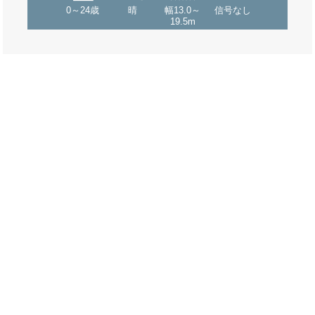
0～24歳
晴
幅13.0～
信号なし
19.5m