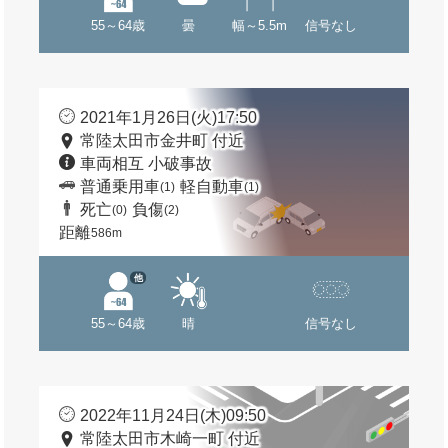
55～64歳
曇
幅～5.5m
信号なし
2021年1月26日(火)17:50
常陸太田市金井町 付近
車両相互 小破事故
普通乗用車
軽自動車
(1)
(1)
死亡
負傷
(0)
(2)
距離
586m
他
55～64歳
晴
信号なし
2022年11月24日(木)09:50
常陸太田市木崎一町 付近