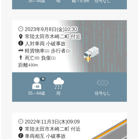
35～44歳
晴
幅～5.5m
信号なし
2023年9月8日(金)10:30
常陸太田市木崎二町 付近
人対車両 小破事故
軽貨物車
歩行者
(1)
(1)
死亡
負傷
(0)
(1)
距離
430m
他
55～64歳
雨
信号なし
2022年11月3日(木)09:09
常陸太田市木崎二町 付近
車両相互 小破事故