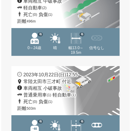
車両相互 中破事故
軽自動車
(2)
死亡
負傷
(0)
(1)
距離
496m
他
他
0～24歳
晴
幅13.0～
信号なし
19.5m
2023年10月22日(日)12:55
常陸太田市三才町 付近
車両相互 小破事故
普通乗用車
軽自動車
(1)
(1)
死亡
負傷
(0)
(1)
距離
503m
他
他