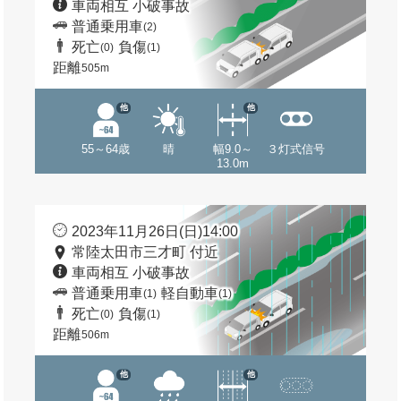
車両相互 小破事故
普通乗用車
(2)
死亡
負傷
(0)
(1)
距離
505m
他
他
55～64歳
晴
幅9.0～
３灯式信号
13.0m
2023年11月26日(日)14:00
常陸太田市三才町 付近
車両相互 小破事故
普通乗用車
軽自動車
(1)
(1)
死亡
負傷
(0)
(1)
距離
506m
他
他