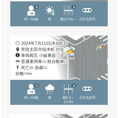
他
他
45～54歳
晴
幅13.0m～
３灯式信号
2024年7月11日(木)08:33
常陸太田市稲木町 付近
車両相互 小破事故
普通乗用車
軽自動車
(1)
(1)
死亡
負傷
(0)
(1)
距離
740m
他
他
45～54歳
雨
幅5.5～
３灯式信号
13.0m