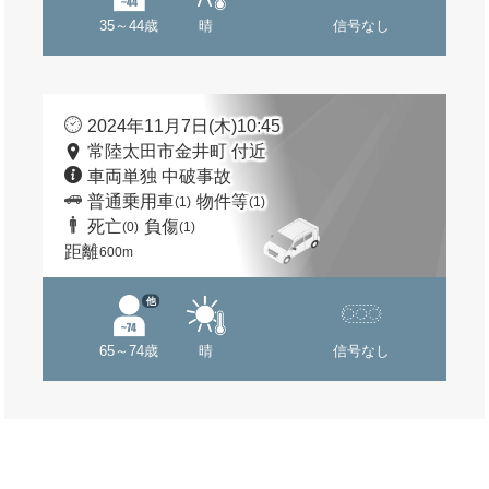
35～44歳
晴
信号なし
2024年11月7日(木)10:45
常陸太田市金井町 付近
車両単独 中破事故
普通乗用車
物件等
(1)
(1)
死亡
負傷
(0)
(1)
距離
600m
他
65～74歳
晴
信号なし