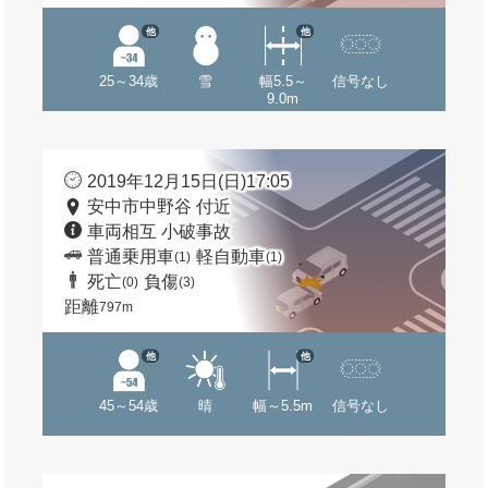
他
他
25～34歳
雪
幅5.5～
信号なし
9.0m
2019年12月15日(日)17:05
安中市中野谷 付近
車両相互 小破事故
普通乗用車
軽自動車
(1)
(1)
死亡
負傷
(0)
(3)
距離
797m
他
他
45～54歳
晴
幅～5.5m
信号なし