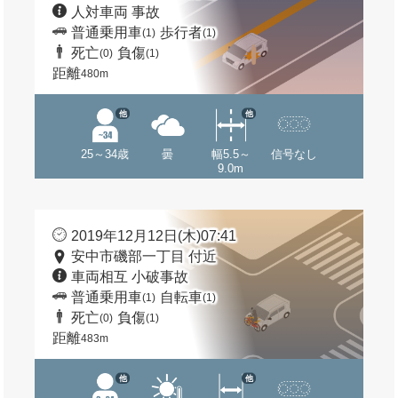
人対車両 事故
普通乗用車
歩行者
(1)
(1)
死亡
負傷
(0)
(1)
距離
480m
他
他
25～34歳
曇
幅5.5～
信号なし
9.0m
2019年12月12日(木)07:41
安中市磯部一丁目 付近
車両相互 小破事故
普通乗用車
自転車
(1)
(1)
死亡
負傷
(0)
(1)
距離
483m
他
他