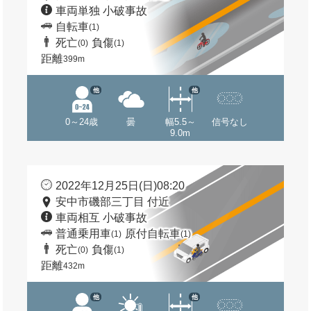
車両単独 小破事故
自転車
(1)
死亡
負傷
(0)
(1)
距離
399m
他
他
0～24歳
曇
幅5.5～
信号なし
9.0m
2022年12月25日(日)08:20
安中市磯部三丁目 付近
車両相互 小破事故
普通乗用車
原付自転車
(1)
(1)
死亡
負傷
(0)
(1)
距離
432m
他
他