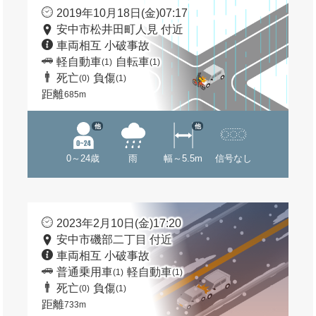
2019年10月18日(金)07:17
安中市松井田町人見 付近
車両相互 小破事故
軽自動車
自転車
(1)
(1)
死亡
負傷
(0)
(1)
距離
685m
他
他
0～24歳
雨
幅～5.5m
信号なし
2023年2月10日(金)17:20
安中市磯部二丁目 付近
車両相互 小破事故
普通乗用車
軽自動車
(1)
(1)
死亡
負傷
(0)
(1)
距離
733m