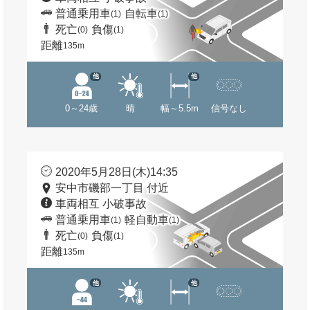
普通乗用車
自転車
(1)
(1)
死亡
負傷
(0)
(1)
距離
135m
他
他
0～24歳
晴
幅～5.5m
信号なし
2020年5月28日(木)14:35
安中市磯部一丁目 付近
車両相互 小破事故
普通乗用車
軽自動車
(1)
(1)
死亡
負傷
(0)
(1)
距離
135m
他
他