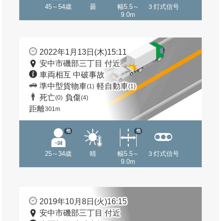
45～54歳
曇
幅5.5～
３灯式信号
9.0m
2022年1月13日(木)15:11
安中市磯部三丁目 付近
車両相互 中破事故
準中型貨物車
軽自動車
(1)
(1)
死亡
負傷
(0)
(4)
距離
301m
他
他
25～34歳
晴
幅5.5～
３灯式信号
9.0m
2019年10月8日(火)16:15
安中市磯部三丁目 付近