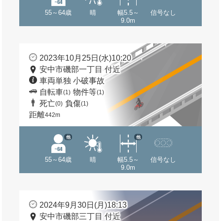
55～64歳
晴
幅5.5～
信号なし
9.0m
2023年10月25日(水)10:20
安中市磯部一丁目 付近
車両単独 小破事故
自転車
物件等
(1)
(1)
死亡
負傷
(0)
(1)
距離
442m
他
他
55～64歳
晴
幅5.5～
信号なし
9.0m
2024年9月30日(月)18:13
安中市磯部三丁目 付近