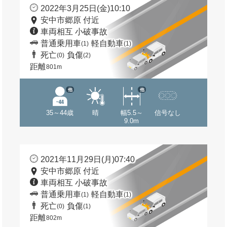
2022年3月25日(金)10:10
安中市郷原 付近
車両相互 小破事故
普通乗用車
軽自動車
(1)
(1)
死亡
負傷
(0)
(2)
距離
801m
他
他
35～44歳
晴
幅5.5～
信号なし
9.0m
2021年11月29日(月)07:40
安中市郷原 付近
車両相互 小破事故
普通乗用車
軽自動車
(1)
(1)
死亡
負傷
(0)
(1)
距離
802m