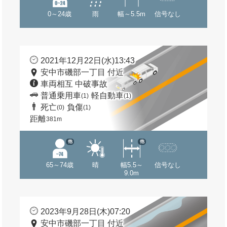
0～24歳
雨
幅～5.5m
信号なし
2021年12月22日(水)13:43
安中市磯部一丁目 付近
車両相互 中破事故
普通乗用車
軽自動車
(1)
(1)
死亡
負傷
(0)
(1)
距離
381m
他
他
65～74歳
晴
幅5.5～
信号なし
9.0m
2023年9月28日(木)07:20
安中市磯部一丁目 付近