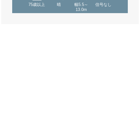
75歳以上
晴
幅5.5～
信号なし
13.0m