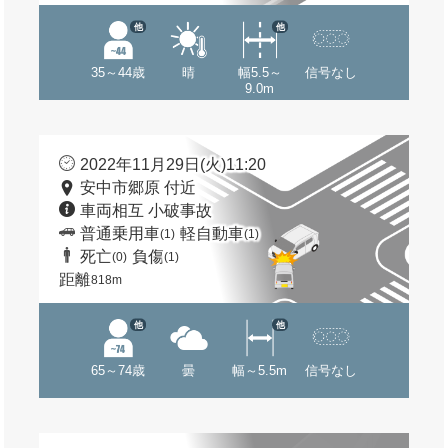
他
他
35～44歳
晴
幅5.5～
信号なし
9.0m
2022年11月29日(火)11:20
安中市郷原 付近
車両相互 小破事故
普通乗用車
軽自動車
(1)
(1)
死亡
負傷
(0)
(1)
距離
818m
他
他
65～74歳
曇
幅～5.5m
信号なし