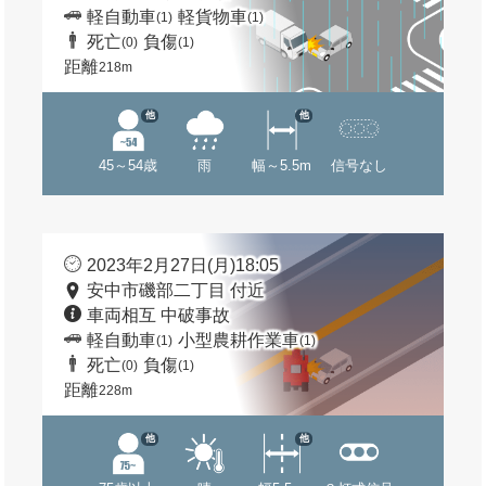
軽自動車
軽貨物車
(1)
(1)
死亡
負傷
(0)
(1)
距離
218m
他
他
45～54歳
雨
幅～5.5m
信号なし
2023年2月27日(月)18:05
安中市磯部二丁目 付近
車両相互 中破事故
軽自動車
小型農耕作業車
(1)
(1)
死亡
負傷
(0)
(1)
距離
228m
他
他