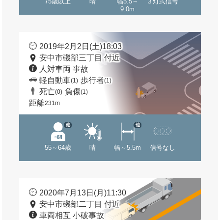
75歳以上
晴
幅5.5～
３灯式信号
9.0m
2019年2月2日(土)18:03
安中市磯部三丁目 付近
人対車両 事故
軽自動車
歩行者
(1)
(1)
死亡
負傷
(0)
(1)
距離
231m
他
他
55～64歳
晴
幅～5.5m
信号なし
2020年7月13日(月)11:30
安中市磯部二丁目 付近
車両相互 小破事故