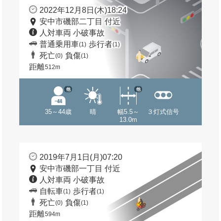
2022年12月8日(木)18:24
安中市磯部二丁目 付近
人対車両 小破事故
普通乗用車
歩行者
(1)
(1)
死亡
負傷
(0)
(1)
距離
512m
他
他
35～44歳
晴
幅5.5～
３灯式信号
13.0m
2019年7月1日(月)07:20
安中市磯部一丁目 付近
人対車両 小破事故
自転車
歩行者
(1)
(1)
死亡
負傷
(0)
(1)
距離
594m