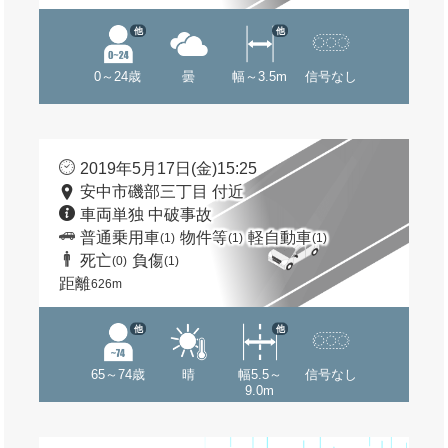
他
他
0～24歳
曇
幅～3.5m
信号なし
2019年5月17日(金)15:25
安中市磯部三丁目 付近
車両単独 中破事故
普通乗用車
物件等
軽自動車
(1)
(1)
(1)
死亡
負傷
(0)
(1)
距離
626m
他
他
65～74歳
晴
幅5.5～
信号なし
9.0m