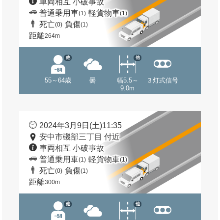
車両相互 小破事故
普通乗用車
軽貨物車
(1)
(1)
死亡
負傷
(0)
(1)
距離
264m
他
他
55～64歳
曇
幅5.5～
３灯式信号
9.0m
2024年3月9日(土)11:35
安中市磯部三丁目 付近
車両相互 小破事故
普通乗用車
軽貨物車
(1)
(1)
死亡
負傷
(0)
(1)
距離
300m
他
他