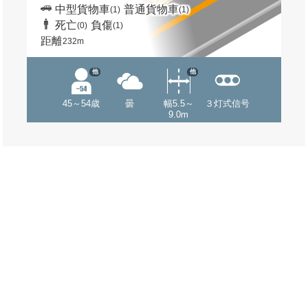
中型貨物車
普通貨物車
(1)
(1)
死亡
負傷
(0)
(1)
距離
232m
他
他
45～54歳
曇
幅5.5～
３灯式信号
9.0m