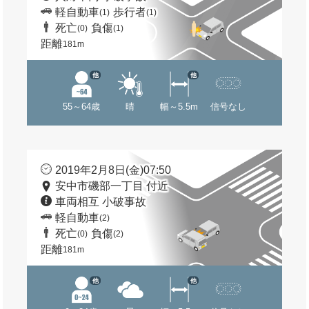
軽自動車
歩行者
(1)
(1)
死亡
負傷
(0)
(1)
距離
181m
他
他
55～64歳
晴
幅～5.5m
信号なし
2019年2月8日(金)07:50
安中市磯部一丁目 付近
車両相互 小破事故
軽自動車
(2)
死亡
負傷
(0)
(2)
距離
181m
他
他