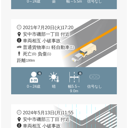
0～24歳
曇
幅～5.5m
信号なし
2021年7月20日(火)17:20
安中市磯部一丁目 付近
車両相互 小破事故
普通貨物車
軽自動車
(1)
(1)
死亡
負傷
(0)
(1)
距離
199m
他
他
0～24歳
晴
幅5.5～
信号なし
9.0m
2024年5月13日(月)11:55
安中市磯部三丁目 付近
車両相互 小破事故