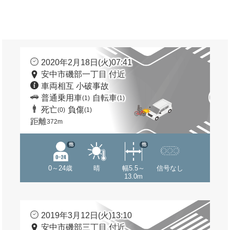
2020年2月18日(火)07:41
安中市磯部一丁目 付近
車両相互 小破事故
普通乗用車
自転車
(1)
(1)
死亡
負傷
(0)
(1)
距離
372m
他
他
0～24歳
晴
幅5.5～
信号なし
13.0m
2019年3月12日(火)13:10
安中市磯部三丁目 付近