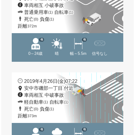
車両相互 小破事故
普通乗用車
自転車
(1)
(1)
死亡
負傷
(0)
(1)
距離
372m
他
他
0～24歳
晴
幅～5.5m
信号なし
2019年4月26日(金)07:22
安中市磯部一丁目 付近
車両相互 中破事故
軽自動車
自転車
(1)
(1)
死亡
負傷
(0)
(1)
距離
373m
他
他