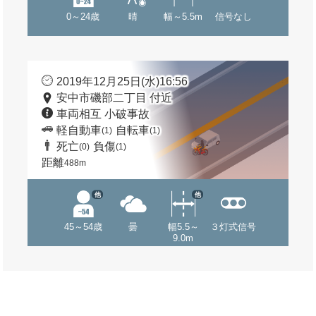
0～24歳
晴
幅～5.5m
信号なし
2019年12月25日(水)16:56
安中市磯部二丁目 付近
車両相互 小破事故
軽自動車
自転車
(1)
(1)
死亡
負傷
(0)
(1)
距離
488m
他
他
45～54歳
曇
幅5.5～
３灯式信号
9.0m