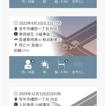
35～44歳
晴
幅～5.5m
信号なし
2022年9月10日(土)17:05
安中市磯部一丁目 付近
車両相互 小破事故
普通乗用車
軽自動車
(1)
(1)
死亡
負傷
(0)
(1)
距離
137m
他
他
25～34歳
晴
幅～5.5m
信号なし
2024年12月1日(日)10:06
安中市磯部一丁目 付近
人対車両 小破事故