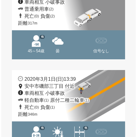
車両相互 小破事故
普通乗用車
(2)
死亡
負傷
(0)
(2)
距離
317m
他
45～54歳
曇
信号なし
2020年3月1日(日)13:39
安中市磯部三丁目 付近
車両相互 小破事故
軽自動車
原付二種二輪車
(1)
(1)
死亡
負傷
(0)
(1)
距離
346m
他
他