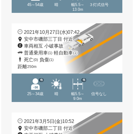
45～54歳
晴
幅5.5～
３灯式信号
13.0m
2021年10月27日(水)07:42
安中市磯部三丁目 付近
車両相互 小破事故
普通乗用車
軽自動車
(1)
(1)
死亡
負傷
(0)
(1)
距離
250m
他
他
25～34歳
晴
幅5.5～
信号なし
9.0m
2021年3月5日(金)10:52
安中市磯部二丁目 付近