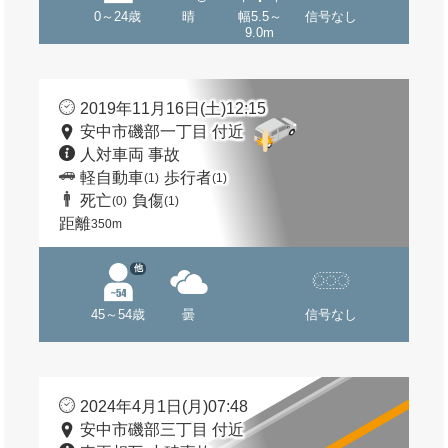
0～24歳
晴
幅5.5～
信号なし
9.0m
2019年11月16日(土)12:15
安中市磯部一丁目 付近
人対車両 事故
軽自動車
歩行者
(1)
(1)
死亡
負傷
(0)
(1)
距離
350m
他
45～54歳
曇
信号なし
2024年4月1日(月)07:48
安中市磯部三丁目 付近